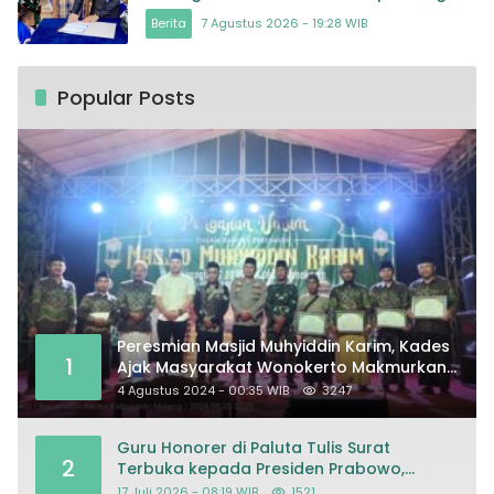
masa depan Bangsa
Berita
7 Agustus 2026 - 19:28 WIB
Popular Posts
Peresmian Masjid Muhyiddin Karim, Kades
1
Ajak Masyarakat Wonokerto Makmurkan
Masjid
4 Agustus 2024 - 00:35 WIB
3247
Guru Honorer di Paluta Tulis Surat
2
Terbuka kepada Presiden Prabowo,
Mohon Keadilan atas Dugaan
17 Juli 2026 - 08:19 WIB
1521