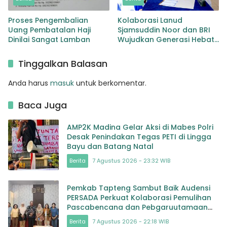
Proses Pengembalian
Kolaborasi Lanud
Uang Pembatalan Haji
Sjamsuddin Noor dan BRI
Dinilai Sangat Lamban
Wujudkan Generasi Hebat
Renovasi TK Angkasa 3
Hadirkan Harapan bagi
Tinggalkan Balasan
masa depan Bangsa
Anda harus
masuk
untuk berkomentar.
Baca Juga
AMP2K Madina Gelar Aksi di Mabes Polri
Desak Penindakan Tegas PETI di Lingga
Bayu dan Batang Natal
Berita
7 Agustus 2026 - 23:32 WIB
Pemkab Tapteng Sambut Baik Audensi
PERSADA Perkuat Kolaborasi Pemulihan
Pascabencana dan Pebgaruutamaan
Inklusi
Berita
7 Agustus 2026 - 22:18 WIB