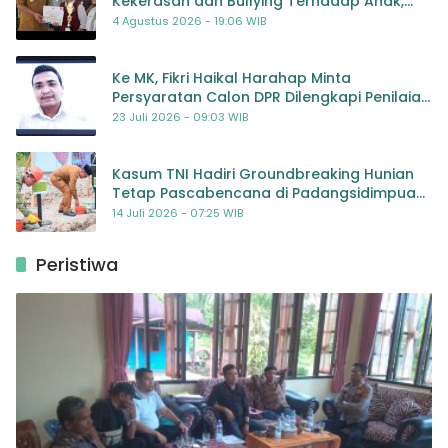
Kekerasan dan Bullying Terhadap Anak,
Dorong Kolaborasi Seluruh Pihak
4 Agustus 2026 - 19:06 WIB
Ke MK, Fikri Haikal Harahap Minta
Persyaratan Calon DPR Dilengkapi Penilaian
Kompetensi
23 Juli 2026 - 09:03 WIB
Kasum TNI Hadiri Groundbreaking Hunian
Tetap Pascabencana di Padangsidimpuan,
Harapan Baru bagi Penyintas
14 Juli 2026 - 07:25 WIB
Peristiwa