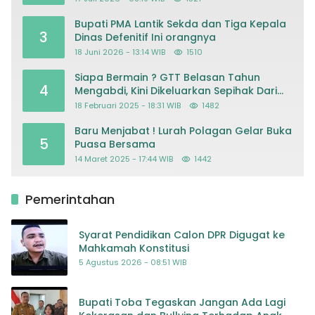
Kriminalisasi
Bupati PMA Lantik Sekda dan Tiga Kepala
3
Dinas Defenitif Ini orangnya
18 Juni 2026 - 13:14 WIB
1510
Siapa Bermain ? GTT Belasan Tahun
4
Mengabdi, Kini Dikeluarkan Sepihak Dari
Dapodik
18 Februari 2025 - 18:31 WIB
1482
Baru Menjabat ! Lurah Polagan Gelar Buka
5
Puasa Bersama
14 Maret 2025 - 17:44 WIB
1442
Pemerintahan
Syarat Pendidikan Calon DPR Digugat ke
Mahkamah Konstitusi
5 Agustus 2026 - 08:51 WIB
Bupati Toba Tegaskan Jangan Ada Lagi