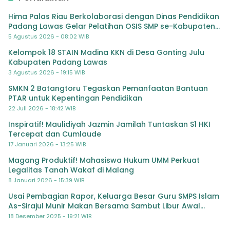
Hima Palas Riau Berkolaborasi dengan Dinas Pendidikan
Padang Lawas Gelar Pelatihan OSIS SMP se-Kabupaten
Padang Lawas
5 Agustus 2026 - 08:02 WIB
Kelompok 18 STAIN Madina KKN di Desa Gonting Julu
Kabupaten Padang Lawas
3 Agustus 2026 - 19:15 WIB
SMKN 2 Batangtoru Tegaskan Pemanfaatan Bantuan
PTAR untuk Kepentingan Pendidikan
22 Juli 2026 - 18:42 WIB
Inspiratif! Maulidiyah Jazmin Jamilah Tuntaskan S1 HKI
Tercepat dan Cumlaude
17 Januari 2026 - 13:25 WIB
Magang Produktif! Mahasiswa Hukum UMM Perkuat
Legalitas Tanah Wakaf di Malang
8 Januari 2026 - 15:39 WIB
Usai Pembagian Rapor, Keluarga Besar Guru SMPS Islam
As-Sirajul Munir Makan Bersama Sambut Libur Awal
Semester
18 Desember 2025 - 19:21 WIB