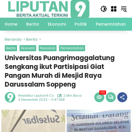
Langsung
ke
konten
Home
Berita
Ekonomi
Politik
Pemerintahan
Beranda
Berita
Berita
Ekonomi
Nasional
Pemerintahan
Universitas Puangrimaggalatung
Sengkang ikut Partisipasi Giat
Pangan Murah di Mesjid Raya
Darussalam Soppeng
652
Redaktur Liputan9.co
2 Min Baca
9 Desember 2023 - 11:47 WIB