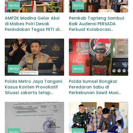
Berita
Berita
AMP2K Madina Gelar Aksi
Pemkab Tapteng Sambut
di Mabes Polri Desak
Baik Audensi PERSADA
Penindakan Tegas PETI di
Perkuat Kolaborasi
Lingga Bayu dan Batang
Pemulihan Pascabencana
Natal
dan Pebgaruutamaan
Inklusi
Berita
Berita
Polda Metro Jaya Tangani
Polda Sumsel Bongkar
Kasus Konten Provokatif
Peredaran Sabu di
Situasi Jakarta tetap
Perkebunan Sawit Musi
Kondusif
Rawas Pengedar di Bekuk
dengan Barang Bukti Sabu
dan Timbangan
Berita
Berita