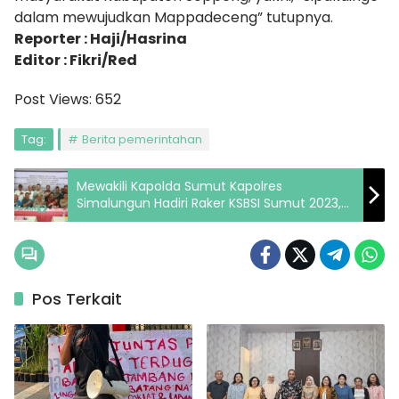
dalam mewujudkan Mappadeceng” tutupnya.
Reporter : Haji/Hasrina
Editor : Fikri/Red
Post Views:
652
Tag:
Berita pemerintahan
Mewakili Kapolda Sumut Kapolres
Simalungun Hadiri Raker KSBSI Sumut 2023,
“Ajak Berantas Narkoba”
Pos Terkait