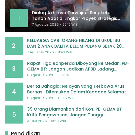
Dialog Akhirnya Terwujud, Sengketa
1
Tanah Adat di Lingkar Proyek Strategis
Nasional Memasuki Babak Baru
7 Agustus 2026 - 22:15 WIB
KELUARGA CARI ORANG HILANG DI UKUI, IBU
2
DAN 2 ANAK BALITA BELUM PULANG SEJAK 20
JULI 2026
7 Agustus 2026 - 11:46 WIB
Rapat Tiga Ranperda Diboyong ke Medan, PB-
3
GEMA BT: Jangan Jadikan APBD Ladang
Pembiayaan yang Tak Perlu
6 Agustus 2026 - 19:18 WIB
Berita Bahagia: Nelayan yang Terbawa Arus
4
Berhasil Ditemukan Dalam Keadaan Selamat
6 Agustus 2026 - 09:57 WIB
39 Orang Diamankan dari Kos, PB-GEMA BT
5
Kritik Pengawasan: Jangan Tunggu
Masyarakat Bergerak Baru Negara Bertindak
31 Juli 2026 - 19:59 WIB
Pendidikan