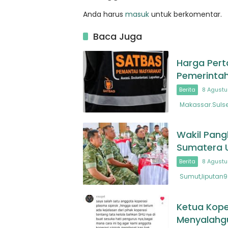
Anda harus
masuk
untuk berkomentar.
Baca Juga
Harga Pert
Pemerintah
Berita
8 Agustu
Makassar.Sulsel
Wakil Pangl
Sumatera 
Berita
8 Agustu
Sumut,liputan9.
Ketua Koper
Menyalah