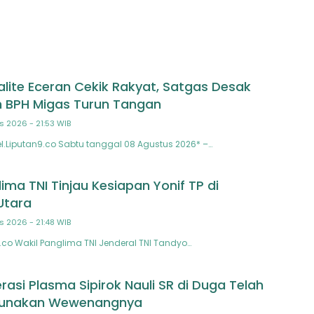
alite Eceran Cekik Rakyat, Satgas Desak
 BPH Migas Turun Tangan
s 2026 - 21:53 WIB
.Liputan9.co Sabtu tanggal 08 Agustus 2026* –…
ima TNI Tinjau Kesiapan Yonif TP di
Utara
s 2026 - 21:48 WIB
co Wakil Panglima TNI Jenderal TNI Tandyo…
asi Plasma Sipirok Nauli SR di Duga Telah
gunakan Wewenangnya