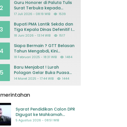
Guru Honorer di Paluta Tulis
2
Surat Terbuka kepada
Presiden Prabowo, Mohon
17 Juli 2026 - 08:19 WIB
1539
Keadilan atas Dugaan
Kriminalisasi
Bupati PMA Lantik Sekda dan
3
Tiga Kepala Dinas Defenitif Ini
orangnya
18 Juni 2026 - 13:14 WIB
1517
Siapa Bermain ? GTT Belasan
4
Tahun Mengabdi, Kini
Dikeluarkan Sepihak Dari
18 Februari 2025 - 18:31 WIB
1484
Dapodik
Baru Menjabat ! Lurah
5
Polagan Gelar Buka Puasa
Bersama
14 Maret 2025 - 17:44 WIB
1444
emerintahan
Syarat Pendidikan Calon DPR
Digugat ke Mahkamah
Konstitusi
5 Agustus 2026 - 08:51 WIB