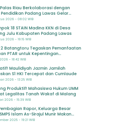
Palas Riau Berkolaborasi dengan
 Pendidikan Padang Lawas Gelar
ihan OSIS SMP se-Kabupaten Padang
tus 2026 - 08:02 WIB
s
pok 18 STAIN Madina KKN di Desa
ing Julu Kabupaten Padang Lawas
us 2026 - 19:15 WIB
 2 Batangtoru Tegaskan Pemanfaatan
an PTAR untuk Kepentingan
dikan
 2026 - 18:42 WIB
ratif! Maulidiyah Jazmin Jamilah
skan S1 HKI Tercepat dan Cumlaude
ari 2026 - 13:25 WIB
ng Produktif! Mahasiswa Hukum UMM
at Legalitas Tanah Wakaf di Malang
ri 2026 - 15:39 WIB
Pembagian Rapor, Keluarga Besar
SMPS Islam As-Sirajul Munir Makan
ma Sambut Libur Awal Semester
mber 2025 - 19:21 WIB