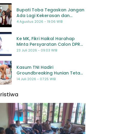
Bupati Toba Tegaskan Jangan
Ada Lagi Kekerasan dan
Bullying Terhadap Anak,
4 Agustus 2026 - 19:06 WIB
Dorong Kolaborasi Seluruh
Pihak
Ke MK, Fikri Haikal Harahap
Minta Persyaratan Calon DPR
Dilengkapi Penilaian
23 Juli 2026 - 09:03 WIB
Kompetensi
Kasum TNI Hadiri
Groundbreaking Hunian Tetap
Pascabencana di
14 Juli 2026 - 07:25 WIB
Padangsidimpuan, Harapan
Baru bagi Penyintas
ristiwa