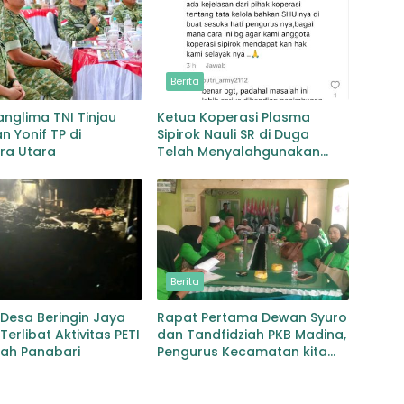
Berita
anglima TNI Tinjau
Ketua Koperasi Plasma
n Yonif TP di
Sipirok Nauli SR di Duga
ra Utara
Telah Menyalahgunakan
Wewenangnya
Berita
Desa Beringin Jaya
Rapat Pertama Dewan Syuro
Terlibat Aktivitas PETI
dan Tandfidziah PKB Madina,
yah Panabari
Pengurus Kecamatan kita
selama ini adalah Tokoh