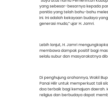
“Saya atas nama Pemerintah Kabup
yang sebesar-besarnya kepada par
panitia yang telah bahu-bahu mele
ini. Ini adalah kekayaan budaya yan
generasi muda,” ujar H. Jamri.
Lebih lanjut, H. Jamri mengungkap
membawa dampak positif bagi masya
selalu subur dan masyarakatnya di
Di penghujung arahannya, Wakil Bu
Panai Hilir untuk memperkuat tali 
doa terbaik bagi kemajuan daerah. 
religius dan berbudaya dapat memb