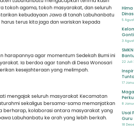
aten Labuhanbatu mengucapkan terima kasih
a tokoh agama, tokoh masyarakat, dan seluruh
Hima 
Dinas
starikan kebudayaan Jawa di tanah Labuhanbatu
Pelat
5 Agus
g harus terus kita jaga dan wariskan kepada
Lawa
Kelom
Gont
3 Agust
SMKN
kan harapannya agar momentum Sedekah Bumi ini
Bantu
Pendi
rakat. Ia berdoa agar tanah di Desa Wonosari
22 Juli
berikan kesejahteraan yang melimpah.
Inspi
Tunta
17 Janu
Maga
pati mengajak seluruh masyarakat Kecamatan
Perku
silaturahmi sekaligus bersama-sama memanjatkan
8 Janua
Ia berharap, kolaborasi antara masyarakat yang
Usai 
awa Labuhanbatu ke arah yang lebih berkah.
Guru 
Bersa
18 Dese