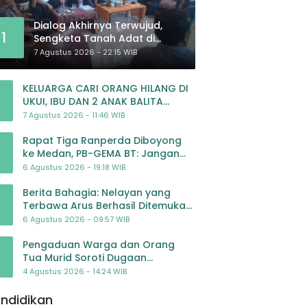
Dialog Akhirnya Terwujud,
1
Sengketa Tanah Adat di
Lingkar Proyek Strategis
7 Agustus 2026 - 22:15 WIB
Nasional Memasuki Babak
Baru
KELUARGA CARI ORANG HILANG DI
UKUI, IBU DAN 2 ANAK BALITA
BELUM PULANG SEJAK 20 JULI 2026
7 Agustus 2026 - 11:46 WIB
Rapat Tiga Ranperda Diboyong
ke Medan, PB-GEMA BT: Jangan
Jadikan APBD Ladang
6 Agustus 2026 - 19:18 WIB
Pembiayaan yang Tak Perlu
Berita Bahagia: Nelayan yang
Terbawa Arus Berhasil Ditemukan
Dalam Keadaan Selamat
6 Agustus 2026 - 09:57 WIB
Pengaduan Warga dan Orang
Tua Murid Soroti Dugaan
Pengelolaan Dana BOP PAUD di TK
4 Agustus 2026 - 14:24 WIB
Al-Ikhlas Tapanuli Selatan
ndidikan