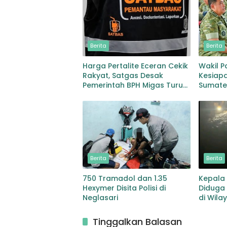
Berita
Berita
Harga Pertalite Eceran Cekik
Wakil P
Rakyat, Satgas Desak
Kesiapa
Pemerintah BPH Migas Turun
Sumate
Tangan
Berita
Berita
750 Tramadol dan 1.35
Kepala 
Hexymer Disita Polisi di
Diduga 
Neglasari
di Wila
Tinggalkan Balasan