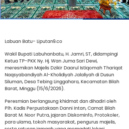
Labuan Batu– Liputan9.co
Wakil Bupati Labuhanbatu, H. Jamri, ST, didampingi
Ketua TP-PKK Ny. Hj. Wan Juma Sari Dewi,
meresmikan Majelis Dzikir Daarul Istiqomah Thariqat
Naqsyabandiyah Al-Kholidiyah Jalaliyah di Dusun
Siluman, Desa Tebing Linggahara, Kecamatan Bilah
Barat, Minggu (15/6/2026).
Peresmian berlangsung khidmat dan dihadiri oleh
Plh. Kadis Perpustakaan Danni Intan, Camat Bilah
Barat M. Noor Putra, jajaran Diskominfo, Protokoler,
para ulama, tokoh masyarakat, pengurus majelis,
serta ratusan jamaah yang memadati lokasi