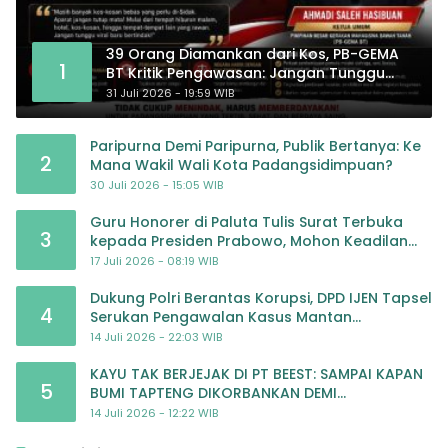
39 Orang Diamankan dari Kos, PB-GEMA
1
BT Kritik Pengawasan: Jangan Tunggu
Masyarakat Bergerak Baru Negara
31 Juli 2026 - 19:59 WIB
Bertindak
Paripurna Demi Paripurna, Publik Bertanya: Ke
2
Mana Wakil Wali Kota Padangsidimpuan?
30 Juli 2026 - 15:05 WIB
Guru Honorer di Paluta Tulis Surat Terbuka
3
kepada Presiden Prabowo, Mohon Keadilan
atas Dugaan Kriminalisasi
17 Juli 2026 - 08:19 WIB
Dukung Polri Berantas Korupsi, DPD IJEN Tapsel
4
Serukan Pengawalan Kasus Mantan
Jampidsus hingga Tuntas
14 Juli 2026 - 22:03 WIB
KAYU TAK BERJEJAK DI PT BEEST: SAMPAI KAPAN
5
BUMI TAPTENG DIKORBANKAN DEMI
KEUNTUNGAN? KETUA DPW SUMUT IJEN DESAK
14 Juli 2026 - 12:22 WIB
APH TINDAK TEGA