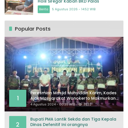
Holil Siregar Kaban BKD Palas
Berita
5 Agustus 2026 - 14:52 WIB
Popular Posts
Peresmian Masjid Muhyiddin Karim, Kades
1
Ajak Masyarakat Wonokerto Makmurkan
Masjid
4 Agustus 2024 - 00:35 WIB
3232
Bupati PMA Lantik Sekda dan Tiga Kepala
2
Dinas Defenitif Ini orangnya