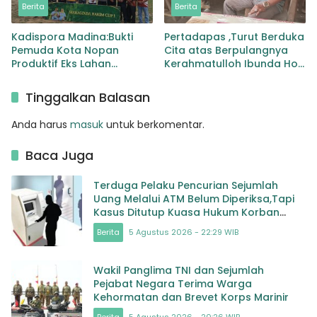
Berita
Berita
Kadispora Madina:Bukti
Pertadapas ,Turut Berduka
Pemuda Kota Nopan
Cita atas Berpulangnya
Produktif Eks Lahan
Kerahmatulloh Ibunda Holil
Tambang Disulap Jadi
Siregar Kaban BKD Palas
Lapangan
Tinggalkan Balasan
Anda harus
masuk
untuk berkomentar.
Baca Juga
Terduga Pelaku Pencurian Sejumlah
Uang Melalui ATM Belum Diperiksa,Tapi
Kasus Ditutup Kuasa Hukum Korban
Protes Keras
Berita
5 Agustus 2026 - 22:29 WIB
Wakil Panglima TNI dan Sejumlah
Pejabat Negara Terima Warga
Kehormatan dan Brevet Korps Marinir