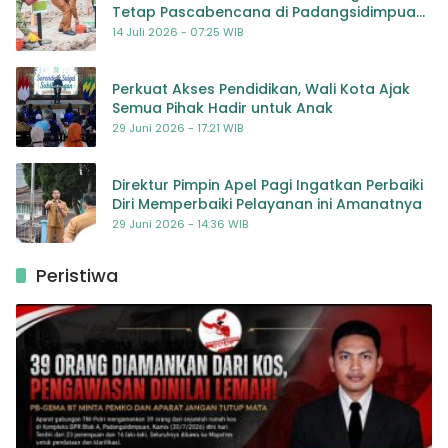
Tetap Pascabencana di Padangsidimpuan,
Harapan Baru bagi Penyintas
14 Juli 2026 - 07:25 WIB
Perkuat Akses Pendidikan, Wali Kota Ajak
Semua Pihak Hadir untuk Anak
29 Juni 2026 - 17:21 WIB
Direktur Pimpin Apel Pagi Ingatkan Perbaiki
Diri Memperbaiki Pelayanan ini Amanatnya
29 Juni 2026 - 14:36 WIB
Peristiwa