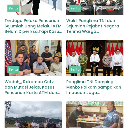
Berita
Berita
Terduga Pelaku Pencurian
Wakil Panglima TNI dan
Sejumlah Uang Melalui ATM
Sejumlah Pejabat Negara
Belum Diperiksa,Tapi Kasus
Terima Warga
Ditutup Kuasa Hukum
Kehormatan dan Brevet
Korban Protes Keras
Korps Marinir
Berita
Berita
Waduh,,, Rekaman Cctv
Panglima TNI Dampingi
dan Mutasi Jelas, Kasus
Menko Polkam Sampaikan
Pencurian Kartu ATM dan
Imbauan Jaga
Penarikan Uang Dihentikan
Kondusifitas Bangsa
Polisi