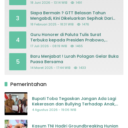
18 Juni 2026 - 13:14 WIB
1491
Siapa Bermain ? GTT Belasan Tahun
3
Mengabdi, Kini Dikeluarkan Sepihak Dari
Dapodik
18 Februari 2025 - 18:31 WIB
1476
Guru Honorer di Paluta Tulis Surat
4
Terbuka kepada Presiden Prabowo,
Mohon Keadilan atas Dugaan
17 Juli 2026 - 08:19 WIB
1465
Kriminalisasi
Baru Menjabat ! Lurah Polagan Gelar Buka
5
Puasa Bersama
14 Maret 2025 - 17:44 WIB
1433
Pemerintahan
Bupati Toba Tegaskan Jangan Ada Lagi
Kekerasan dan Bullying Terhadap Anak,
Dorong Kolaborasi Seluruh Pihak
4 Agustus 2026 - 19:06 WIB
Kasum TNI Hadiri Groundbreaking Hunian