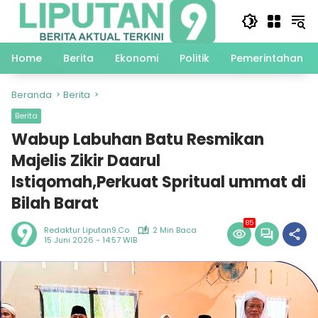
Langsung
ke
konten
Home
Berita
Ekonomi
Politik
Pemerintahan
Beranda
Berita
Berita
Wabup Labuhan Batu Resmikan
Majelis Zikir Daarul
Istiqomah,Perkuat Spritual ummat di
Bilah Barat
85
Redaktur Liputan9.co
2 Min Baca
15 Juni 2026 - 14:57 WIB