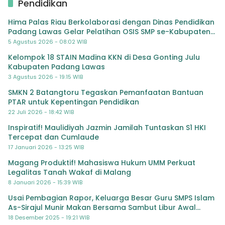
Pendidikan
Hima Palas Riau Berkolaborasi dengan Dinas Pendidikan
Padang Lawas Gelar Pelatihan OSIS SMP se-Kabupaten
Padang Lawas
5 Agustus 2026 - 08:02 WIB
Kelompok 18 STAIN Madina KKN di Desa Gonting Julu
Kabupaten Padang Lawas
3 Agustus 2026 - 19:15 WIB
SMKN 2 Batangtoru Tegaskan Pemanfaatan Bantuan
PTAR untuk Kepentingan Pendidikan
22 Juli 2026 - 18:42 WIB
Inspiratif! Maulidiyah Jazmin Jamilah Tuntaskan S1 HKI
Tercepat dan Cumlaude
17 Januari 2026 - 13:25 WIB
Magang Produktif! Mahasiswa Hukum UMM Perkuat
Legalitas Tanah Wakaf di Malang
8 Januari 2026 - 15:39 WIB
Usai Pembagian Rapor, Keluarga Besar Guru SMPS Islam
As-Sirajul Munir Makan Bersama Sambut Libur Awal
Semester
18 Desember 2025 - 19:21 WIB