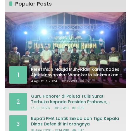
Popular Posts
Peresmian Masjid Muhyiddin Karim, Kades
1
Ajak Masyarakat Wonokerto Makmurkan
Masjid
4 Agustus 2024 - 00:35 WIB
3253
Guru Honorer di Paluta Tulis Surat
2
Terbuka kepada Presiden Prabowo,
Mohon Keadilan atas Dugaan
17 Juli 2026 - 08:19 WIB
1539
Kriminalisasi
Bupati PMA Lantik Sekda dan Tiga Kepala
3
Dinas Defenitif Ini orangnya
18 Juni 2026 - 13:14 WIB
1517