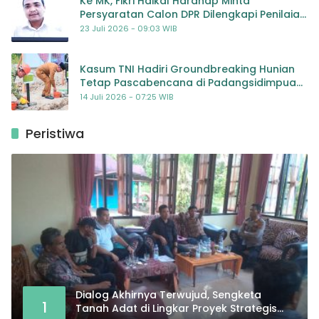
Ke MK, Fikri Haikal Harahap Minta
Persyaratan Calon DPR Dilengkapi Penilaian
Kompetensi
23 Juli 2026 - 09:03 WIB
Kasum TNI Hadiri Groundbreaking Hunian
Tetap Pascabencana di Padangsidimpuan,
Harapan Baru bagi Penyintas
14 Juli 2026 - 07:25 WIB
Peristiwa
Dialog Akhirnya Terwujud, Sengketa
1
Tanah Adat di Lingkar Proyek Strategis