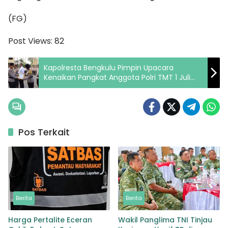
(FG)
Post Views:
82
Kapolresta Bengkulu Pimpin Upacara
Kenaikan Pangkat Anggota Polri TMT 1 Juli
2026 dan Pemberian Penghargaan Personel
Berprestasi
Pos Terkait
Berita
Berita
Harga Pertalite Eceran
Wakil Panglima TNI Tinjau