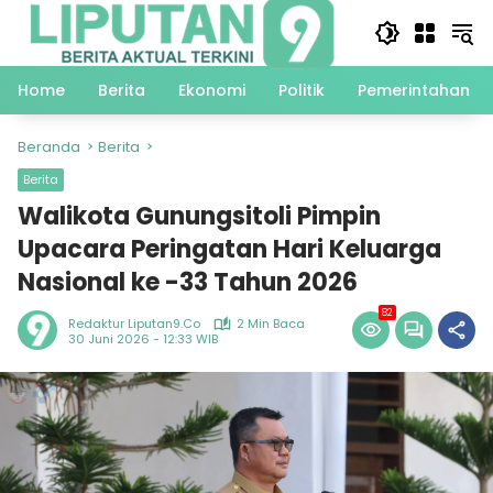
Langsung
ke
konten
Home
Berita
Ekonomi
Politik
Pemerintahan
Beranda
Berita
Berita
Walikota Gunungsitoli Pimpin
Upacara Peringatan Hari Keluarga
Nasional ke -33 Tahun 2026
82
Redaktur Liputan9.co
2 Min Baca
30 Juni 2026 - 12:33 WIB