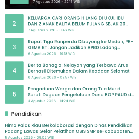
Nasional Memasuki Babak Baru
7 Agustus 2026 - 22:15 WIB
KELUARGA CARI ORANG HILANG DI UKUI, IBU
2
DAN 2 ANAK BALITA BELUM PULANG SEJAK 20
JULI 2026
7 Agustus 2026 - 11:46 WIB
Rapat Tiga Ranperda Diboyong ke Medan, PB-
3
GEMA BT: Jangan Jadikan APBD Ladang
Pembiayaan yang Tak Perlu
6 Agustus 2026 - 19:18 WIB
Berita Bahagia: Nelayan yang Terbawa Arus
4
Berhasil Ditemukan Dalam Keadaan Selamat
6 Agustus 2026 - 09:57 WIB
Pengaduan Warga dan Orang Tua Murid
5
Soroti Dugaan Pengelolaan Dana BOP PAUD di
TK Al-Ikhlas Tapanuli Selatan
4 Agustus 2026 - 14:24 WIB
Pendidikan
Hima Palas Riau Berkolaborasi dengan Dinas Pendidikan
Padang Lawas Gelar Pelatihan OSIS SMP se-Kabupaten
Padang Lawas
5 Agustus 2026 - 08:02 WIB