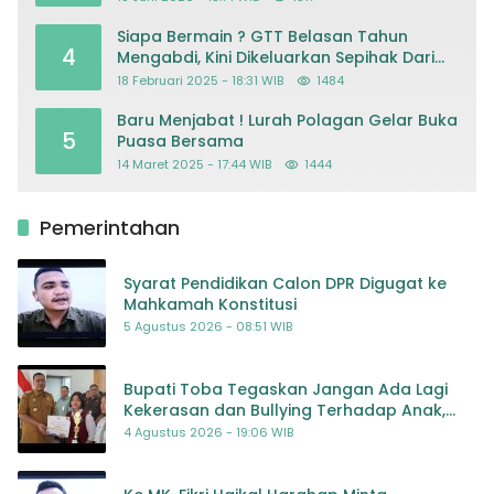
Siapa Bermain ? GTT Belasan Tahun
4
Mengabdi, Kini Dikeluarkan Sepihak Dari
Dapodik
18 Februari 2025 - 18:31 WIB
1484
Baru Menjabat ! Lurah Polagan Gelar Buka
5
Puasa Bersama
14 Maret 2025 - 17:44 WIB
1444
Pemerintahan
Syarat Pendidikan Calon DPR Digugat ke
Mahkamah Konstitusi
5 Agustus 2026 - 08:51 WIB
Bupati Toba Tegaskan Jangan Ada Lagi
Kekerasan dan Bullying Terhadap Anak,
Dorong Kolaborasi Seluruh Pihak
4 Agustus 2026 - 19:06 WIB