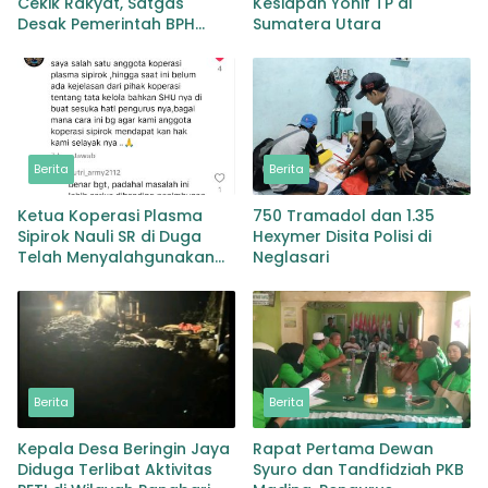
Cekik Rakyat, Satgas
Kesiapan Yonif TP di
Desak Pemerintah BPH
Sumatera Utara
Migas Turun Tangan
Berita
Berita
Ketua Koperasi Plasma
750 Tramadol dan 1.35
Sipirok Nauli SR di Duga
Hexymer Disita Polisi di
Telah Menyalahgunakan
Neglasari
Wewenangnya
Berita
Berita
Kepala Desa Beringin Jaya
Rapat Pertama Dewan
Diduga Terlibat Aktivitas
Syuro dan Tandfidziah PKB