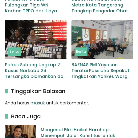
Pulangkan Tiga WNI
Metro Kota Tangerang
Korban TPPO dari Libya
Tangkap Pengedar Obat
Keras Ribuan Butir
Tramadol dan Hexymer
Disita
Berita
Berita
Polres Subang Ungkap 21
BAZNAS PMI Yayasan
Kasus Narkoba 26
Teratai Passiana Sepakat
Tersangka Diamankan dan
Tingkatkan Yankes Warga
Sabu 146 Gram Disita
Miskin Selayar
Tinggalkan Balasan
Anda harus
masuk
untuk berkomentar.
Baca Juga
Mengenal Fikri Haikal Harahap:
Menempuh Jalur Konstitusi untuk