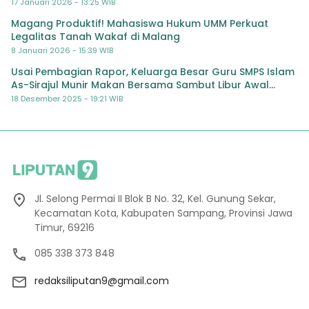
17 Januari 2026 - 13:25 WIB
Magang Produktif! Mahasiswa Hukum UMM Perkuat
Legalitas Tanah Wakaf di Malang
8 Januari 2026 - 15:39 WIB
Usai Pembagian Rapor, Keluarga Besar Guru SMPS Islam
As-Sirajul Munir Makan Bersama Sambut Libur Awal
Semester
18 Desember 2025 - 19:21 WIB
Jl. Selong Permai II Blok B No. 32, Kel. Gunung Sekar,
Kecamatan Kota, Kabupaten Sampang, Provinsi Jawa
Timur, 69216
085 338 373 848
redaksiliputan9@gmail.com