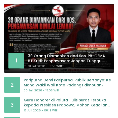
39 Orang Diamankan dari Kos, PB-GEMA
1
BT Kritik Pengawasan: Jangan Tunggu
Masyarakat Bergerak Baru Negara
31 Juli 2026 - 19:59 WIB
Bertindak
Paripurna Demi Paripurna, Publik Bertanya: Ke
2
Mana Wakil Wali Kota Padangsidimpuan?
30 Juli 2026 - 15:05 WIB
Guru Honorer di Paluta Tulis Surat Terbuka
3
kepada Presiden Prabowo, Mohon Keadilan
atas Dugaan Kriminalisasi
17 Juli 2026 - 08:19 WIB