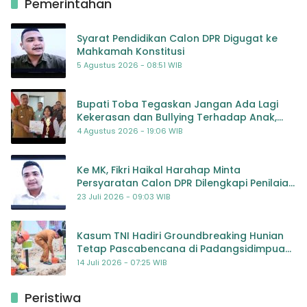
Pemerintahan
Syarat Pendidikan Calon DPR Digugat ke
Mahkamah Konstitusi
5 Agustus 2026 - 08:51 WIB
Bupati Toba Tegaskan Jangan Ada Lagi
Kekerasan dan Bullying Terhadap Anak,
Dorong Kolaborasi Seluruh Pihak
4 Agustus 2026 - 19:06 WIB
Ke MK, Fikri Haikal Harahap Minta
Persyaratan Calon DPR Dilengkapi Penilaian
Kompetensi
23 Juli 2026 - 09:03 WIB
Kasum TNI Hadiri Groundbreaking Hunian
Tetap Pascabencana di Padangsidimpuan,
Harapan Baru bagi Penyintas
14 Juli 2026 - 07:25 WIB
Peristiwa