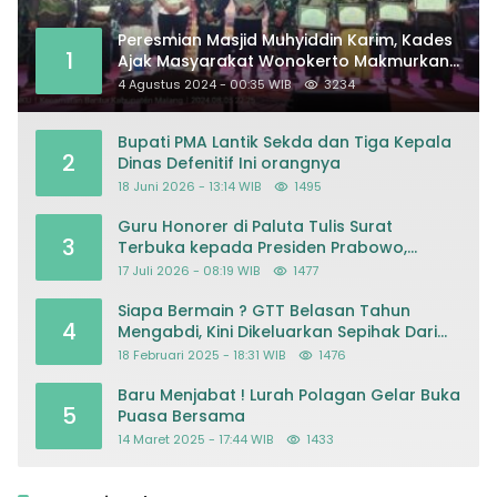
Peresmian Masjid Muhyiddin Karim, Kades
1
Ajak Masyarakat Wonokerto Makmurkan
Masjid
4 Agustus 2024 - 00:35 WIB
3234
Bupati PMA Lantik Sekda dan Tiga Kepala
2
Dinas Defenitif Ini orangnya
18 Juni 2026 - 13:14 WIB
1495
Guru Honorer di Paluta Tulis Surat
3
Terbuka kepada Presiden Prabowo,
Mohon Keadilan atas Dugaan
17 Juli 2026 - 08:19 WIB
1477
Kriminalisasi
Siapa Bermain ? GTT Belasan Tahun
4
Mengabdi, Kini Dikeluarkan Sepihak Dari
Dapodik
18 Februari 2025 - 18:31 WIB
1476
Baru Menjabat ! Lurah Polagan Gelar Buka
5
Puasa Bersama
14 Maret 2025 - 17:44 WIB
1433