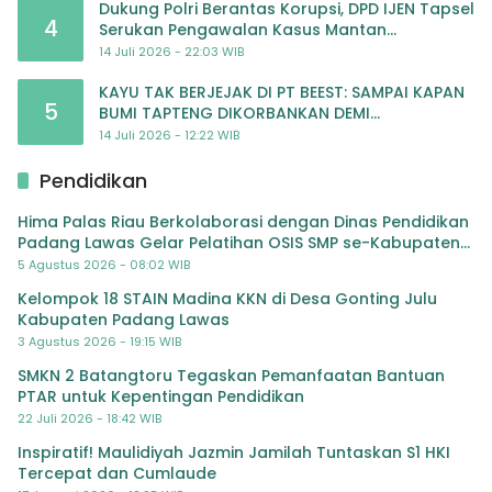
Dukung Polri Berantas Korupsi, DPD IJEN Tapsel
4
Serukan Pengawalan Kasus Mantan
Jampidsus hingga Tuntas
14 Juli 2026 - 22:03 WIB
KAYU TAK BERJEJAK DI PT BEEST: SAMPAI KAPAN
5
BUMI TAPTENG DIKORBANKAN DEMI
KEUNTUNGAN? KETUA DPW SUMUT IJEN DESAK
14 Juli 2026 - 12:22 WIB
APH TINDAK TEGA
Pendidikan
Hima Palas Riau Berkolaborasi dengan Dinas Pendidikan
Padang Lawas Gelar Pelatihan OSIS SMP se-Kabupaten
Padang Lawas
5 Agustus 2026 - 08:02 WIB
Kelompok 18 STAIN Madina KKN di Desa Gonting Julu
Kabupaten Padang Lawas
3 Agustus 2026 - 19:15 WIB
SMKN 2 Batangtoru Tegaskan Pemanfaatan Bantuan
PTAR untuk Kepentingan Pendidikan
22 Juli 2026 - 18:42 WIB
Inspiratif! Maulidiyah Jazmin Jamilah Tuntaskan S1 HKI
Tercepat dan Cumlaude