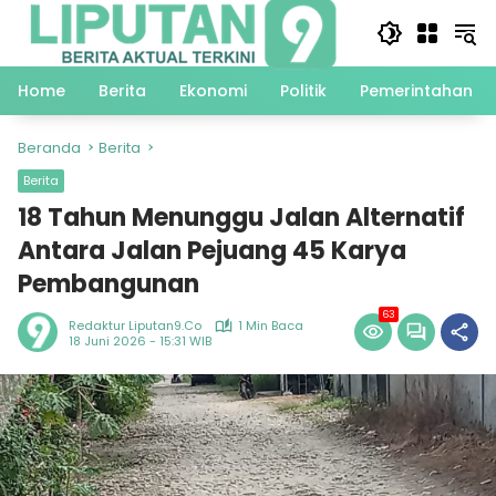
Langsung
ke
konten
Home
Berita
Ekonomi
Politik
Pemerintahan
Beranda
Berita
Berita
18 Tahun Menunggu Jalan Alternatif
Antara Jalan Pejuang 45 Karya
Pembangunan
63
Redaktur Liputan9.co
1 Min Baca
18 Juni 2026 - 15:31 WIB