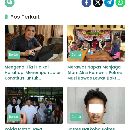
Pos Terkait
Berita
Berita
Mengenal Fikri Haikal
Merawat Napas Menjaga
Harahap: Menempuh Jalur
Alam:Aksi Humwnis Polres
Konstitusi untuk
Musi Rawas Lewat Bakti
Menguatkan Demokrasi
Kesehatan Mitigasi
Karhutla
Berita
Berita
Polda Metro Jaya
Satres Narkoba Polres