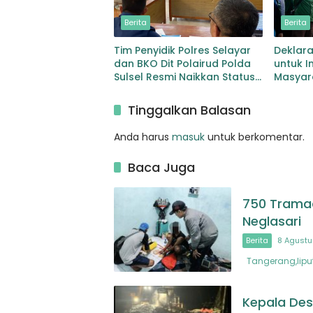
Berita
Berita
Tim Penyidik Polres Selayar
Deklara
dan BKO Dit Polairud Polda
untuk I
Sulsel Resmi Naikkan Status
Masyar
KLM Nurul Salsa ke Tahap
Keaman
Penyidikan
Tinggalkan Balasan
Anda harus
masuk
untuk berkomentar.
Baca Juga
750 Tramado
Neglasari
Berita
8 Agustu
Tangerang,liput
Kepala Desa