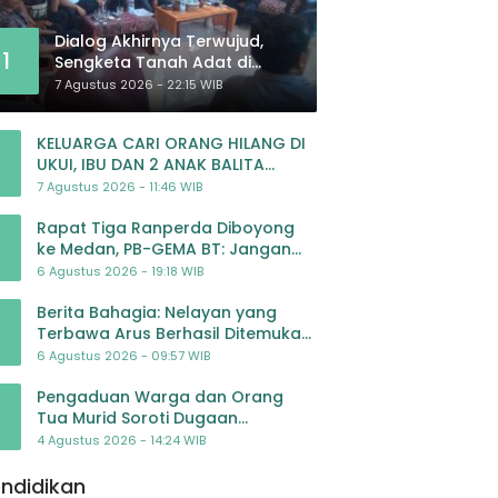
Dialog Akhirnya Terwujud,
1
Sengketa Tanah Adat di
Lingkar Proyek Strategis
7 Agustus 2026 - 22:15 WIB
Nasional Memasuki Babak
Baru
KELUARGA CARI ORANG HILANG DI
UKUI, IBU DAN 2 ANAK BALITA
BELUM PULANG SEJAK 20 JULI 2026
7 Agustus 2026 - 11:46 WIB
Rapat Tiga Ranperda Diboyong
ke Medan, PB-GEMA BT: Jangan
Jadikan APBD Ladang
6 Agustus 2026 - 19:18 WIB
Pembiayaan yang Tak Perlu
Berita Bahagia: Nelayan yang
Terbawa Arus Berhasil Ditemukan
Dalam Keadaan Selamat
6 Agustus 2026 - 09:57 WIB
Pengaduan Warga dan Orang
Tua Murid Soroti Dugaan
Pengelolaan Dana BOP PAUD di TK
4 Agustus 2026 - 14:24 WIB
Al-Ikhlas Tapanuli Selatan
ndidikan