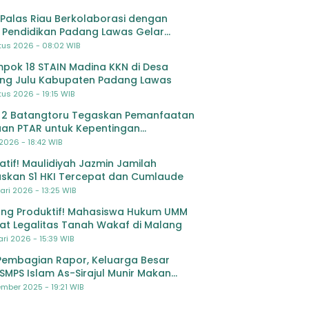
Palas Riau Berkolaborasi dengan
 Pendidikan Padang Lawas Gelar
ihan OSIS SMP se-Kabupaten Padang
tus 2026 - 08:02 WIB
s
pok 18 STAIN Madina KKN di Desa
ing Julu Kabupaten Padang Lawas
us 2026 - 19:15 WIB
 2 Batangtoru Tegaskan Pemanfaatan
an PTAR untuk Kepentingan
dikan
 2026 - 18:42 WIB
ratif! Maulidiyah Jazmin Jamilah
skan S1 HKI Tercepat dan Cumlaude
ari 2026 - 13:25 WIB
ng Produktif! Mahasiswa Hukum UMM
at Legalitas Tanah Wakaf di Malang
ri 2026 - 15:39 WIB
Pembagian Rapor, Keluarga Besar
SMPS Islam As-Sirajul Munir Makan
ma Sambut Libur Awal Semester
mber 2025 - 19:21 WIB