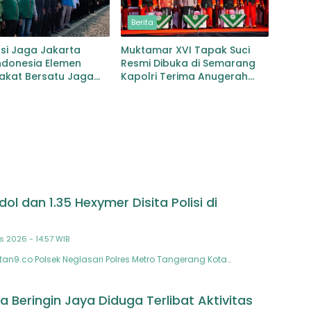
Berita
si Jaga Jakarta
Muktamar XVI Tapak Suci
ndonesia Elemen
Resmi Dibuka di Semarang
akat Bersatu Jaga
Kapolri Terima Anugerah
an dan Persatuan
Anggota Kehormatan
l dan 1.35 Hexymer Disita Polisi di
s 2026 - 14:57 WIB
an9.co Polsek Neglasari Polres Metro Tangerang Kota…
 Beringin Jaya Diduga Terlibat Aktivitas