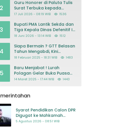
Guru Honorer di Paluta Tulis
2
Surat Terbuka kepada
Presiden Prabowo, Mohon
17 Juli 2026 - 08:19 WIB
1536
Keadilan atas Dugaan
Kriminalisasi
Bupati PMA Lantik Sekda dan
3
Tiga Kepala Dinas Defenitif Ini
orangnya
18 Juni 2026 - 13:14 WIB
1512
Siapa Bermain ? GTT Belasan
4
Tahun Mengabdi, Kini
Dikeluarkan Sepihak Dari
18 Februari 2025 - 18:31 WIB
1483
Dapodik
Baru Menjabat ! Lurah
5
Polagan Gelar Buka Puasa
Bersama
14 Maret 2025 - 17:44 WIB
1443
emerintahan
Syarat Pendidikan Calon DPR
Digugat ke Mahkamah
Konstitusi
5 Agustus 2026 - 08:51 WIB