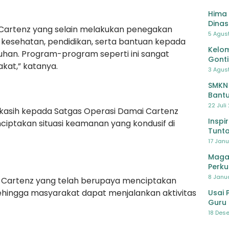
Hima 
Dinas
 Cartenz yang selain melakukan penegakan
Pelat
5 Agus
kesehatan, pendidikan, serta bantuan kepada
Lawa
Kelom
uhan. Program-program seperti ini sangat
Gont
kat,” katanya.
3 Agust
SMKN
Bantu
Pendi
22 Juli
kasih kepada Satgas Operasi Damai Cartenz
Inspi
ciptakan situasi keamanan yang kondusif di
Tunta
17 Janu
Maga
Perku
8 Janua
 Cartenz yang telah berupaya menciptakan
ehingga masyarakat dapat menjalankan aktivitas
Usai 
Guru 
Bersa
18 Dese