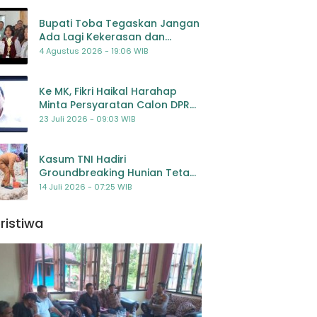
Bupati Toba Tegaskan Jangan
Ada Lagi Kekerasan dan
Bullying Terhadap Anak,
4 Agustus 2026 - 19:06 WIB
Dorong Kolaborasi Seluruh
Pihak
Ke MK, Fikri Haikal Harahap
Minta Persyaratan Calon DPR
Dilengkapi Penilaian
23 Juli 2026 - 09:03 WIB
Kompetensi
Kasum TNI Hadiri
Groundbreaking Hunian Tetap
Pascabencana di
14 Juli 2026 - 07:25 WIB
Padangsidimpuan, Harapan
Baru bagi Penyintas
ristiwa