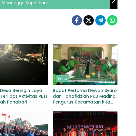
ku Menunggu Kepastian
Berita
Desa Beringin Jaya
Rapat Pertama Dewan Syuro
Terlibat Aktivitas PETI
dan Tandfidziah PKB Madina,
yah Panabari
Pengurus Kecamatan kita
selama ini adalah Tokoh