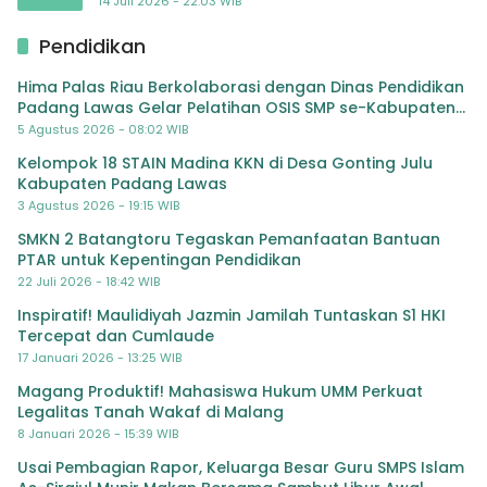
Jampidsus hingga Tuntas
14 Juli 2026 - 22:03 WIB
Pendidikan
Hima Palas Riau Berkolaborasi dengan Dinas Pendidikan
Padang Lawas Gelar Pelatihan OSIS SMP se-Kabupaten
Padang Lawas
5 Agustus 2026 - 08:02 WIB
Kelompok 18 STAIN Madina KKN di Desa Gonting Julu
Kabupaten Padang Lawas
3 Agustus 2026 - 19:15 WIB
SMKN 2 Batangtoru Tegaskan Pemanfaatan Bantuan
PTAR untuk Kepentingan Pendidikan
22 Juli 2026 - 18:42 WIB
Inspiratif! Maulidiyah Jazmin Jamilah Tuntaskan S1 HKI
Tercepat dan Cumlaude
17 Januari 2026 - 13:25 WIB
Magang Produktif! Mahasiswa Hukum UMM Perkuat
Legalitas Tanah Wakaf di Malang
8 Januari 2026 - 15:39 WIB
Usai Pembagian Rapor, Keluarga Besar Guru SMPS Islam