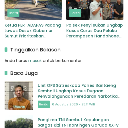
Berita
Berita
Ketua PERTADAPAS Padang
Polsek Penyileukan Ungkap
Lawas Desak Gubernur
Kasus Curas Dua Pelaku
Sumut Prioritaskan
Perampasan Handphone
Pelebaran Jalan Provinsi
Pelajar Ditangkap
Sibuhuan–Gunungtua
Tinggalkan Balasan
Anda harus
masuk
untuk berkomentar.
Baca Juga
Unit OPS Satreskoba Polres Bantaeng
Kembali Ungkap Kasus Dugaan
Penyalahgunaan Peredaran Narkotika
Jenis Sabu
Berita
6 Agustus 2026 - 23:11 WIB
Panglima TNI Sambut Kepulangan
Satgas Kizi TNI Kontingen Garuda XX-V