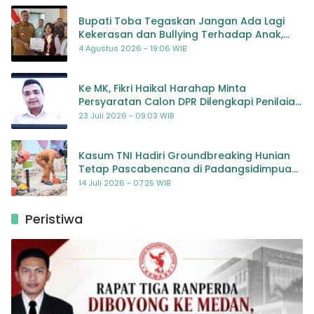
Bupati Toba Tegaskan Jangan Ada Lagi
Kekerasan dan Bullying Terhadap Anak,
Dorong Kolaborasi Seluruh Pihak
4 Agustus 2026 - 19:06 WIB
Ke MK, Fikri Haikal Harahap Minta
Persyaratan Calon DPR Dilengkapi Penilaian
Kompetensi
23 Juli 2026 - 09:03 WIB
Kasum TNI Hadiri Groundbreaking Hunian
Tetap Pascabencana di Padangsidimpuan,
Harapan Baru bagi Penyintas
14 Juli 2026 - 07:25 WIB
Peristiwa