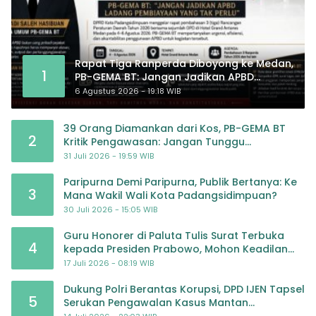
Rapat Tiga Ranperda Diboyong ke Medan,
1
PB-GEMA BT: Jangan Jadikan APBD
Ladang Pembiayaan yang Tak Perlu
6 Agustus 2026 - 19:18 WIB
39 Orang Diamankan dari Kos, PB-GEMA BT
2
Kritik Pengawasan: Jangan Tunggu
Masyarakat Bergerak Baru Negara Bertindak
31 Juli 2026 - 19:59 WIB
Paripurna Demi Paripurna, Publik Bertanya: Ke
3
Mana Wakil Wali Kota Padangsidimpuan?
30 Juli 2026 - 15:05 WIB
Guru Honorer di Paluta Tulis Surat Terbuka
4
kepada Presiden Prabowo, Mohon Keadilan
atas Dugaan Kriminalisasi
17 Juli 2026 - 08:19 WIB
Dukung Polri Berantas Korupsi, DPD IJEN Tapsel
5
Serukan Pengawalan Kasus Mantan