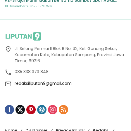
As-Sirajul Munir Makan Bersama Sambut Libur Awal
Semester
18 Desember 2025 - 19:21 WIB
Jl. Selong Permai II Blok B No. 32, Kel. Gunung Sekar,
Kecamatan Kota, Kabupaten Sampang, Provinsi Jawa
Timur, 69216
085 338 373 848
redaksiliputan9@gmail.com
Home
Disclaimer
Privacy Policy
Redaksi