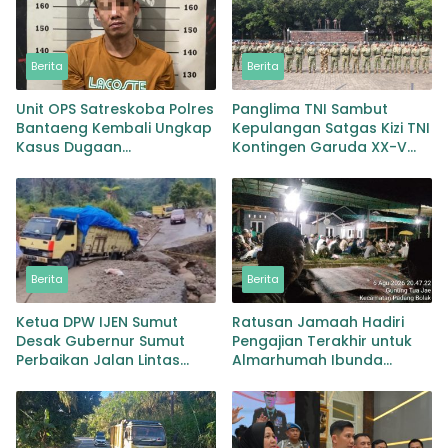
Berita
Berita
Unit OPS Satreskoba Polres
Panglima TNI Sambut
Bantaeng Kembali Ungkap
Kepulangan Satgas Kizi TNI
Kasus Dugaan
Kontingen Garuda XX-V
Penyalahgunaan
MONUSCO
Peredaran Narkotika Jenis
Sabu
Berita
Berita
Ketua DPW IJEN Sumut
Ratusan Jamaah Hadiri
Desak Gubernur Sumut
Pengajian Terakhir untuk
Perbaikan Jalan Lintas
Almarhumah Ibunda
Provinsi Jembatan Merah
Kepala BKD Padang Lawas
Lingga Bayu