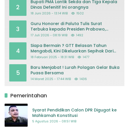
Bupati PMA Lantik Sekda dan Tiga Kepala
2
Dinas Defenitif Ini orangnya
18 Juni 2026 - 13:14 WIB
1502
Guru Honorer di Paluta Tulis Surat
3
Terbuka kepada Presiden Prabowo,
Mohon Keadilan atas Dugaan
17 Juli 2026 - 08:19 WIB
1492
Kriminalisasi
Siapa Bermain ? GTT Belasan Tahun
4
Mengabdi, Kini Dikeluarkan Sepihak Dari
Dapodik
18 Februari 2025 - 18:31 WIB
1477
Baru Menjabat ! Lurah Polagan Gelar Buka
5
Puasa Bersama
14 Maret 2025 - 17:44 WIB
1436
Pemerintahan
Syarat Pendidikan Calon DPR Digugat ke
Mahkamah Konstitusi
5 Agustus 2026 - 08:51 WIB