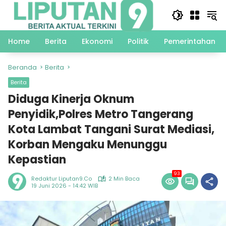
Langsung
ke
konten
Home
Berita
Ekonomi
Politik
Pemerintahan
Beranda
Berita
Berita
Diduga Kinerja Oknum
Penyidik,Polres Metro Tangerang
Kota Lambat Tangani Surat Mediasi,
Korban Mengaku Menunggu
Kepastian
93
Redaktur Liputan9.co
2 Min Baca
19 Juni 2026 - 14:42 WIB