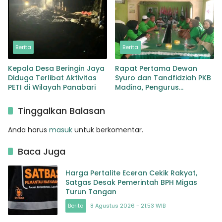
Berita
Berita
Kepala Desa Beringin Jaya
Rapat Pertama Dewan
Diduga Terlibat Aktivitas
Syuro dan Tandfidziah PKB
PETI di Wilayah Panabari
Madina, Pengurus
Kecamatan kita selama ini
adalah Tokoh
Tinggalkan Balasan
Anda harus
masuk
untuk berkomentar.
Baca Juga
Harga Pertalite Eceran Cekik Rakyat,
Satgas Desak Pemerintah BPH Migas
Turun Tangan
Berita
8 Agustus 2026 - 21:53 WIB