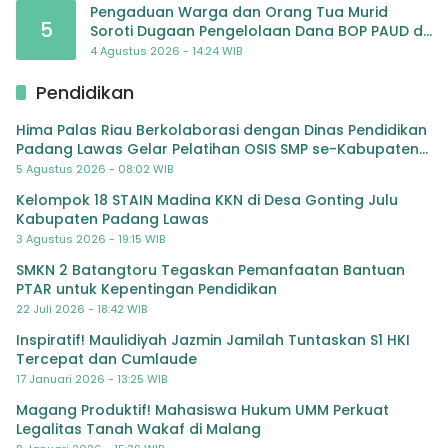
Pengaduan Warga dan Orang Tua Murid
5
Soroti Dugaan Pengelolaan Dana BOP PAUD di
TK Al-Ikhlas Tapanuli Selatan
4 Agustus 2026 - 14:24 WIB
Pendidikan
Hima Palas Riau Berkolaborasi dengan Dinas Pendidikan
Padang Lawas Gelar Pelatihan OSIS SMP se-Kabupaten
Padang Lawas
5 Agustus 2026 - 08:02 WIB
Kelompok 18 STAIN Madina KKN di Desa Gonting Julu
Kabupaten Padang Lawas
3 Agustus 2026 - 19:15 WIB
SMKN 2 Batangtoru Tegaskan Pemanfaatan Bantuan
PTAR untuk Kepentingan Pendidikan
22 Juli 2026 - 18:42 WIB
Inspiratif! Maulidiyah Jazmin Jamilah Tuntaskan S1 HKI
Tercepat dan Cumlaude
17 Januari 2026 - 13:25 WIB
Magang Produktif! Mahasiswa Hukum UMM Perkuat
Legalitas Tanah Wakaf di Malang