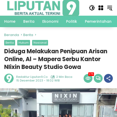
Langsung
ke
konten
Home
Berita
Ekonomi
Politik
Pemerintahan
Beranda
Berita
Berita
Hukum
Nasional
Diduga Melakukan Penipuan Arisan
Online, Al – Mapera Serbu Kantor
NIixin Beauty Studio Gowa
275
Redaktur Liputan9.co
2 Min Baca
15 Desember 2023 - 18:02 WIB