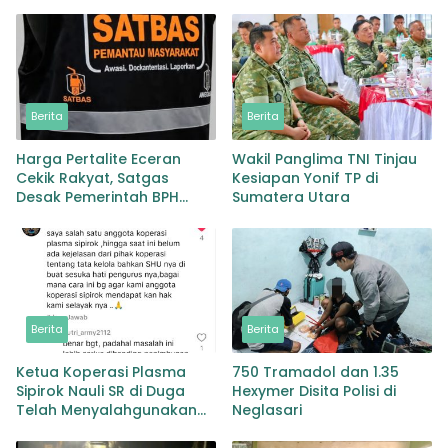
Berita
Berita
Harga Pertalite Eceran
Wakil Panglima TNI Tinjau
Cekik Rakyat, Satgas
Kesiapan Yonif TP di
Desak Pemerintah BPH
Sumatera Utara
Migas Turun Tangan
Berita
Berita
Ketua Koperasi Plasma
750 Tramadol dan 1.35
Sipirok Nauli SR di Duga
Hexymer Disita Polisi di
Telah Menyalahgunakan
Neglasari
Wewenangnya