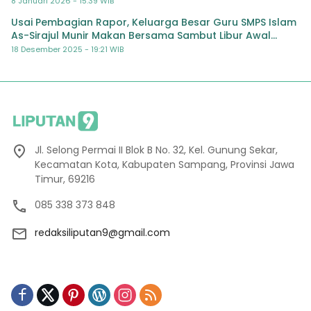
8 Januari 2026 - 15:39 WIB
Usai Pembagian Rapor, Keluarga Besar Guru SMPS Islam
As-Sirajul Munir Makan Bersama Sambut Libur Awal
Semester
18 Desember 2025 - 19:21 WIB
Jl. Selong Permai II Blok B No. 32, Kel. Gunung Sekar,
Kecamatan Kota, Kabupaten Sampang, Provinsi Jawa
Timur, 69216
085 338 373 848
redaksiliputan9@gmail.com