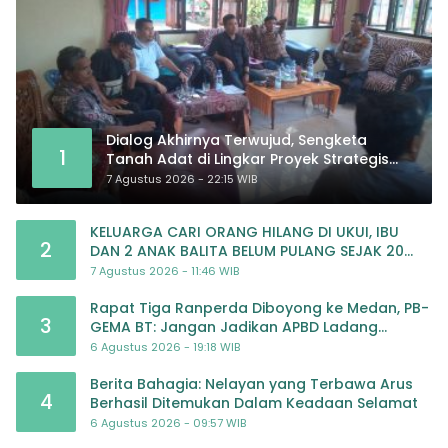
Dialog Akhirnya Terwujud, Sengketa
1
Tanah Adat di Lingkar Proyek Strategis
Nasional Memasuki Babak Baru
7 Agustus 2026 - 22:15 WIB
KELUARGA CARI ORANG HILANG DI UKUI, IBU
2
DAN 2 ANAK BALITA BELUM PULANG SEJAK 20
JULI 2026
7 Agustus 2026 - 11:46 WIB
Rapat Tiga Ranperda Diboyong ke Medan, PB-
3
GEMA BT: Jangan Jadikan APBD Ladang
Pembiayaan yang Tak Perlu
6 Agustus 2026 - 19:18 WIB
Berita Bahagia: Nelayan yang Terbawa Arus
4
Berhasil Ditemukan Dalam Keadaan Selamat
6 Agustus 2026 - 09:57 WIB