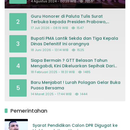
Masjid
4 Agustus 2024 - 00:35 WIB
3255
Guru Honorer di Paluta Tulis Surat
2
Terbuka kepada Presiden Prabowo,
Mohon Keadilan atas Dugaan
17 Juli 2026 - 08:19 WIB
1547
Kriminalisasi
Bupati PMA Lantik Sekda dan Tiga Kepala
3
Dinas Defenitif Ini orangnya
18 Juni 2026 - 13:14 WIB
1525
Siapa Bermain ? GTT Belasan Tahun
4
Mengabdi, Kini Dikeluarkan Sepihak Dari
Dapodik
18 Februari 2025 - 18:31 WIB
1485
Baru Menjabat ! Lurah Polagan Gelar Buka
5
Puasa Bersama
14 Maret 2025 - 17:44 WIB
1444
Pemerintahan
Syarat Pendidikan Calon DPR Digugat ke