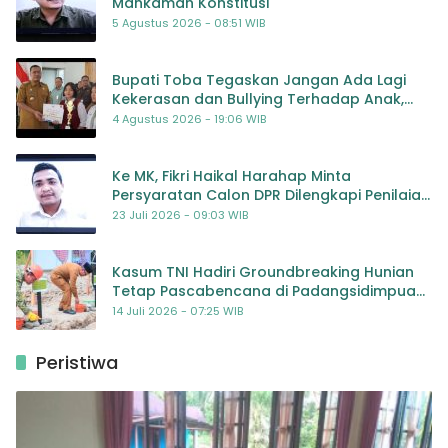
Mahkamah Konstitusi
5 Agustus 2026 - 08:51 WIB
Bupati Toba Tegaskan Jangan Ada Lagi
Kekerasan dan Bullying Terhadap Anak,
Dorong Kolaborasi Seluruh Pihak
4 Agustus 2026 - 19:06 WIB
Ke MK, Fikri Haikal Harahap Minta
Persyaratan Calon DPR Dilengkapi Penilaian
Kompetensi
23 Juli 2026 - 09:03 WIB
Kasum TNI Hadiri Groundbreaking Hunian
Tetap Pascabencana di Padangsidimpuan,
Harapan Baru bagi Penyintas
14 Juli 2026 - 07:25 WIB
Peristiwa