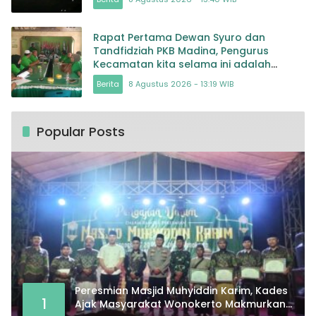
Rapat Pertama Dewan Syuro dan
Tandfidziah PKB Madina, Pengurus
Kecamatan kita selama ini adalah
Tokoh
Berita
8 Agustus 2026 - 13:19 WIB
Popular Posts
Peresmian Masjid Muhyiddin Karim, Kades
1
Ajak Masyarakat Wonokerto Makmurkan