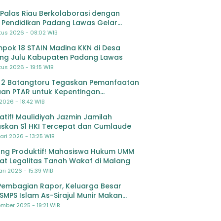
Palas Riau Berkolaborasi dengan
 Pendidikan Padang Lawas Gelar
ihan OSIS SMP se-Kabupaten Padang
tus 2026 - 08:02 WIB
s
pok 18 STAIN Madina KKN di Desa
ing Julu Kabupaten Padang Lawas
us 2026 - 19:15 WIB
 2 Batangtoru Tegaskan Pemanfaatan
an PTAR untuk Kepentingan
dikan
 2026 - 18:42 WIB
ratif! Maulidiyah Jazmin Jamilah
skan S1 HKI Tercepat dan Cumlaude
ari 2026 - 13:25 WIB
ng Produktif! Mahasiswa Hukum UMM
at Legalitas Tanah Wakaf di Malang
ri 2026 - 15:39 WIB
Pembagian Rapor, Keluarga Besar
SMPS Islam As-Sirajul Munir Makan
ma Sambut Libur Awal Semester
mber 2025 - 19:21 WIB