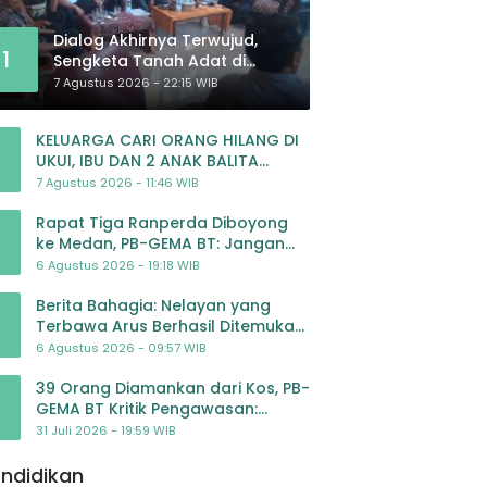
Dialog Akhirnya Terwujud,
1
Sengketa Tanah Adat di
Lingkar Proyek Strategis
7 Agustus 2026 - 22:15 WIB
Nasional Memasuki Babak
Baru
KELUARGA CARI ORANG HILANG DI
UKUI, IBU DAN 2 ANAK BALITA
BELUM PULANG SEJAK 20 JULI 2026
7 Agustus 2026 - 11:46 WIB
Rapat Tiga Ranperda Diboyong
ke Medan, PB-GEMA BT: Jangan
Jadikan APBD Ladang
6 Agustus 2026 - 19:18 WIB
Pembiayaan yang Tak Perlu
Berita Bahagia: Nelayan yang
Terbawa Arus Berhasil Ditemukan
Dalam Keadaan Selamat
6 Agustus 2026 - 09:57 WIB
39 Orang Diamankan dari Kos, PB-
GEMA BT Kritik Pengawasan:
Jangan Tunggu Masyarakat
31 Juli 2026 - 19:59 WIB
Bergerak Baru Negara Bertindak
ndidikan