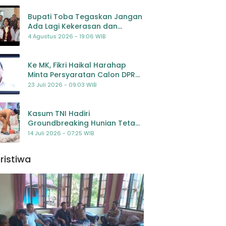
Bupati Toba Tegaskan Jangan
Ada Lagi Kekerasan dan
Bullying Terhadap Anak,
4 Agustus 2026 - 19:06 WIB
Dorong Kolaborasi Seluruh
Pihak
Ke MK, Fikri Haikal Harahap
Minta Persyaratan Calon DPR
Dilengkapi Penilaian
23 Juli 2026 - 09:03 WIB
Kompetensi
Kasum TNI Hadiri
Groundbreaking Hunian Tetap
Pascabencana di
14 Juli 2026 - 07:25 WIB
Padangsidimpuan, Harapan
Baru bagi Penyintas
ristiwa