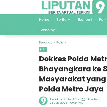
Langsung
ke
konten
Home
Berita
Ekonomi
Polit
Teknologi
Beranda
Polri
Polri
Dokkes Polda Metr
Bhayangkara ke 8
Masyarakat yang
Polda Metro Jaya
Redaktur Liputan9.co
1 Min Baca
28 Juni 2026 - 09:24 WIB