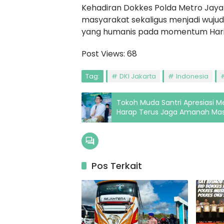
Kehadiran Dokkes Polda Metro Jay
masyarakat sekaligus menjadi wuju
yang humanis pada momentum Hari
Post Views:
68
Tag:
DKI Jakarta
Indonesia
Tokoh Muda Santri Apresiasi M
Harap Terus Jaga Amanah Ma
Pos Terkait