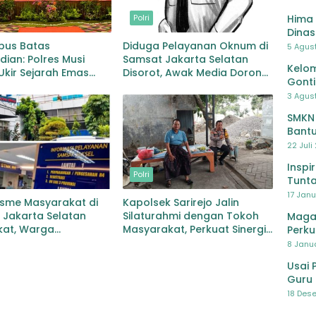
Hima 
Polri
Dinas
Pelat
us Batas
Diduga Pelayanan Oknum di
5 Agus
Lawa
ian: Polres Musi
Samsat Jakarta Selatan
Kelom
kir Sejarah Emas
Disorot, Awak Media Dorong
Gont
edikat WBK di Bawah
Klarifikasi dan Evaluasi
3 Agust
mpinan AKBP Agung
a Prananta
SMKN
Bantu
Pendi
22 Juli
Inspi
Polri
Tunta
17 Janu
asme Masyarakat di
Kapolsek Sarirejo Jalin
 Jakarta Selatan
Silaturahmi dengan Tokoh
Maga
kat, Warga
Masyarakat, Perkuat Sinergi
Perku
tkan Layanan Pajak
Jaga Kamtibmas
8 Janua
aan
Usai 
Guru 
Bersa
18 Dese