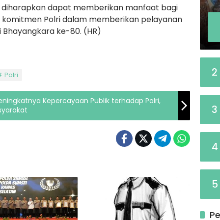
a diharapkan dapat memberikan manfaat bagi
d komitmen Polri dalam memberikan pelayanan
 Bhayangkara ke-80. (HR)
2
Polri
eningkatnya Kepercayaan Publik terhadap Polri,
3
syarakat
4
5
Pe