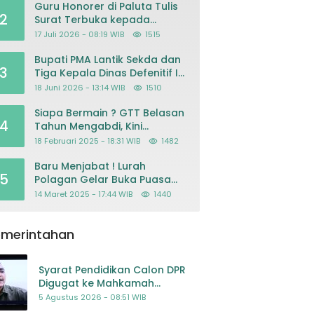
Guru Honorer di Paluta Tulis
2
Surat Terbuka kepada
Presiden Prabowo, Mohon
17 Juli 2026 - 08:19 WIB
1515
Keadilan atas Dugaan
Kriminalisasi
Bupati PMA Lantik Sekda dan
3
Tiga Kepala Dinas Defenitif Ini
orangnya
18 Juni 2026 - 13:14 WIB
1510
Siapa Bermain ? GTT Belasan
4
Tahun Mengabdi, Kini
Dikeluarkan Sepihak Dari
18 Februari 2025 - 18:31 WIB
1482
Dapodik
Baru Menjabat ! Lurah
5
Polagan Gelar Buka Puasa
Bersama
14 Maret 2025 - 17:44 WIB
1440
emerintahan
Syarat Pendidikan Calon DPR
Digugat ke Mahkamah
Konstitusi
5 Agustus 2026 - 08:51 WIB