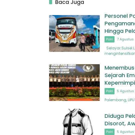
Baca Juga
Personel P
Pengamanan
Hingga Pe
Polri
7 Agustus 
Selayar.Sulsel.L
mengintensifka
Menembus B
Sejarah Em
Kepemimpi
Polri
5 Agustus 
Palembang, LIPU
Diduga Pel
Disorot, Aw
Polri
5 Agustus 