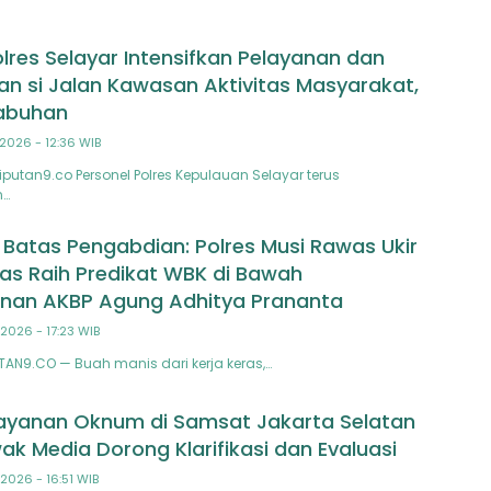
olres Selayar Intensifkan Pelayanan dan
 si Jalan Kawasan Aktivitas Masyarakat,
labuhan
2026 - 12:36 WIB
iputan9.co Personel Polres Kepulauan Selayar terus
n…
atas Pengabdian: Polres Musi Rawas Ukir
as Raih Predikat WBK di Bawah
nan AKBP Agung Adhitya Prananta
2026 - 17:23 WIB
TAN9.CO — Buah manis dari kerja keras,…
ayanan Oknum di Samsat Jakarta Selatan
ak Media Dorong Klarifikasi dan Evaluasi
2026 - 16:51 WIB