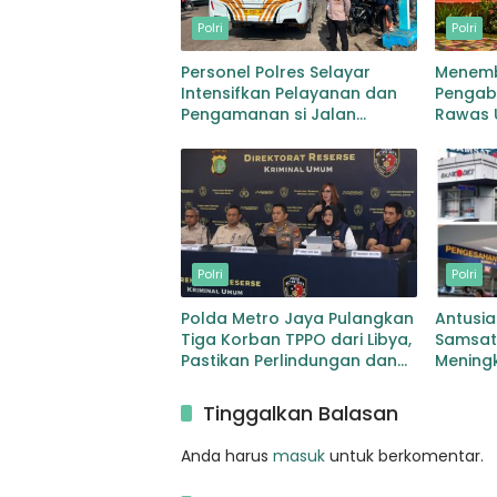
Polri
Polri
Personel Polres Selayar
Menemb
Intensifkan Pelayanan dan
Pengabd
Pengamanan si Jalan
Rawas U
Kawasan Aktivitas
Raih Pr
Masyarakat, Hingga
Kepemi
Pelabuhan
Adhity
Polri
Polri
Polda Metro Jaya Pulangkan
Antusi
Tiga Korban TPPO dari Libya,
Samsat
Pastikan Perlindungan dan
Mening
Pemulihan Korban
Manfaa
Kendar
Tinggalkan Balasan
Anda harus
masuk
untuk berkomentar.