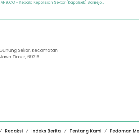
N9.CO – Kepala Kepolisian Sektor (Kapolsek) Sarirejo,…
Kel. Gunung Sekar, Kecamatan
 Jawa Timur, 69216
Redaksi
Indeks Berita
Tentang Kami
Pedoman Med