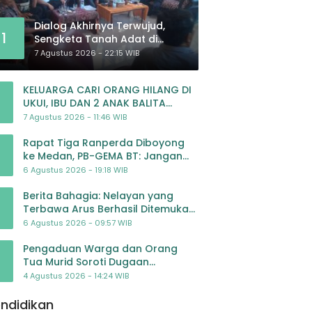
Dialog Akhirnya Terwujud,
1
Sengketa Tanah Adat di
Lingkar Proyek Strategis
7 Agustus 2026 - 22:15 WIB
Nasional Memasuki Babak
Baru
KELUARGA CARI ORANG HILANG DI
UKUI, IBU DAN 2 ANAK BALITA
BELUM PULANG SEJAK 20 JULI 2026
7 Agustus 2026 - 11:46 WIB
Rapat Tiga Ranperda Diboyong
ke Medan, PB-GEMA BT: Jangan
Jadikan APBD Ladang
6 Agustus 2026 - 19:18 WIB
Pembiayaan yang Tak Perlu
Berita Bahagia: Nelayan yang
Terbawa Arus Berhasil Ditemukan
Dalam Keadaan Selamat
6 Agustus 2026 - 09:57 WIB
Pengaduan Warga dan Orang
Tua Murid Soroti Dugaan
Pengelolaan Dana BOP PAUD di TK
4 Agustus 2026 - 14:24 WIB
Al-Ikhlas Tapanuli Selatan
ndidikan