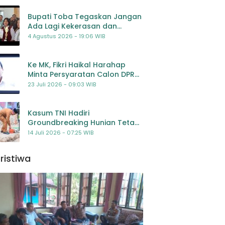
Bupati Toba Tegaskan Jangan
Ada Lagi Kekerasan dan
Bullying Terhadap Anak,
4 Agustus 2026 - 19:06 WIB
Dorong Kolaborasi Seluruh
Pihak
Ke MK, Fikri Haikal Harahap
Minta Persyaratan Calon DPR
Dilengkapi Penilaian
23 Juli 2026 - 09:03 WIB
Kompetensi
Kasum TNI Hadiri
Groundbreaking Hunian Tetap
Pascabencana di
14 Juli 2026 - 07:25 WIB
Padangsidimpuan, Harapan
Baru bagi Penyintas
ristiwa