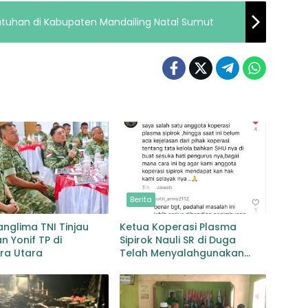
rjatuhan di Kabupaten Mandailing Natal Sumut
Berita
anglima TNI Tinjau
Ketua Koperasi Plasma
n Yonif TP di
Sipirok Nauli SR di Duga
ra Utara
Telah Menyalahgunakan
Wewenangnya