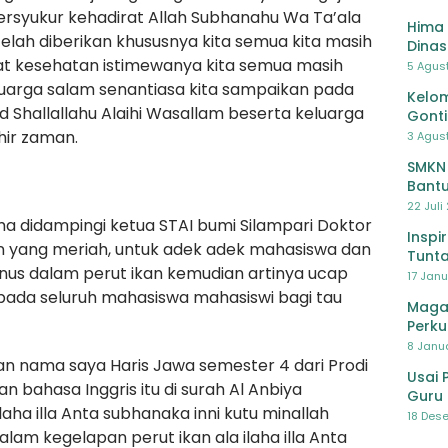
bersyukur kehadirat Allah Subhanahu Wa Ta’ala
Hima 
elah diberikan khususnya kita semua kita masih
Dinas
t kesehatan istimewanya kita semua masih
Pelat
5 Agus
Lawa
luarga salam senantiasa kita sampaikan pada
Kelom
 Shallallahu Alaihi Wasallam beserta keluarga
Gont
hir zaman.
3 Agust
SMKN
Bantu
Pendi
22 Juli
ma didampingi ketua STAI bumi Silampari Doktor
Inspi
 yang meriah, untuk adek adek mahasiswa dan
Tunta
nus dalam perut ikan kemudian artinya ucap
17 Janu
da seluruh mahasiswa mahasiswi bagi tau
Maga
Perku
8 Janua
an nama saya Haris Jawa semester 4 dari Prodi
Usai 
n bahasa Inggris itu di surah Al Anbiya
Guru 
ilaha illa Anta subhanaka inni kutu minallah
Bersa
18 Dese
lam kegelapan perut ikan ala ilaha illa Anta