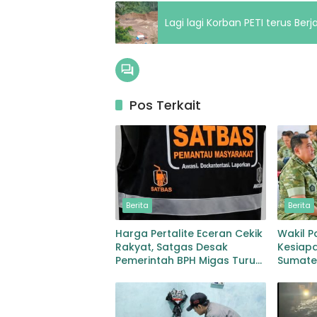
Lagi lagi Korban PETI terus Be
Pos Terkait
Berita
Berita
Harga Pertalite Eceran Cekik
Wakil P
Rakyat, Satgas Desak
Kesiapa
Pemerintah BPH Migas Turun
Sumate
Tangan