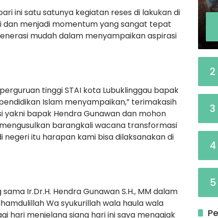
ri ini satu satunya kegiatan reses di lakukan di
ggi dan menjadi momentum yang sangat tepat
generasi mudah dalam menyampaikan aspirasi
2
erguruan tinggi STAI kota Lubuklinggau bapak
endidikan Islam menyampaikan,” terimakasih
3
si yakni bapak Hendra Gunawan dan mohon
mengusulkan barangkali wacana transformasi
di negeri itu harapan kami bisa dilaksanakan di
4
5
 sama Ir.Dr.H. Hendra Gunawan S.H., MM dalam
mdulillah Wa syukurillah wala haula wala
Pe
gi hari menjelang siang hari ini saya mengajak