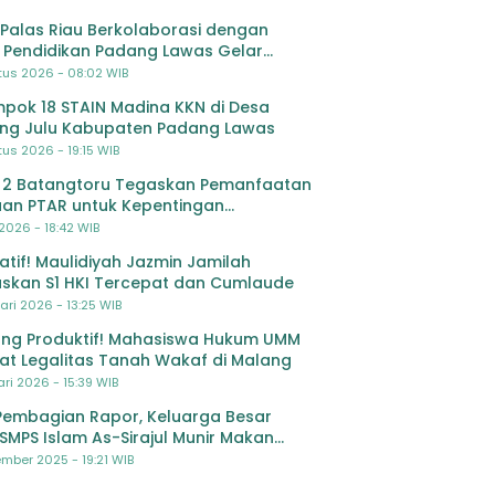
Palas Riau Berkolaborasi dengan
 Pendidikan Padang Lawas Gelar
ihan OSIS SMP se-Kabupaten Padang
tus 2026 - 08:02 WIB
s
pok 18 STAIN Madina KKN di Desa
ing Julu Kabupaten Padang Lawas
us 2026 - 19:15 WIB
 2 Batangtoru Tegaskan Pemanfaatan
an PTAR untuk Kepentingan
dikan
 2026 - 18:42 WIB
ratif! Maulidiyah Jazmin Jamilah
skan S1 HKI Tercepat dan Cumlaude
ari 2026 - 13:25 WIB
ng Produktif! Mahasiswa Hukum UMM
at Legalitas Tanah Wakaf di Malang
ri 2026 - 15:39 WIB
Pembagian Rapor, Keluarga Besar
SMPS Islam As-Sirajul Munir Makan
ma Sambut Libur Awal Semester
mber 2025 - 19:21 WIB