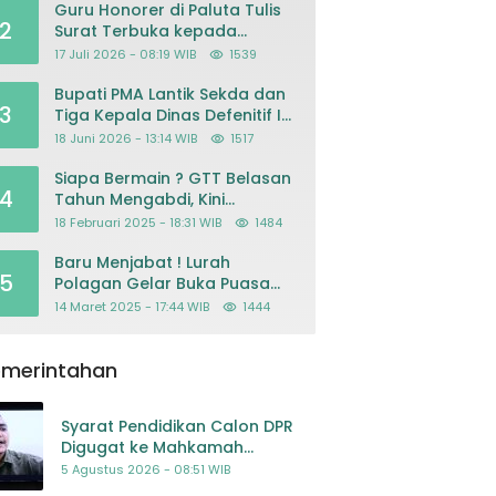
Guru Honorer di Paluta Tulis
2
Surat Terbuka kepada
Presiden Prabowo, Mohon
17 Juli 2026 - 08:19 WIB
1539
Keadilan atas Dugaan
Kriminalisasi
Bupati PMA Lantik Sekda dan
3
Tiga Kepala Dinas Defenitif Ini
orangnya
18 Juni 2026 - 13:14 WIB
1517
Siapa Bermain ? GTT Belasan
4
Tahun Mengabdi, Kini
Dikeluarkan Sepihak Dari
18 Februari 2025 - 18:31 WIB
1484
Dapodik
Baru Menjabat ! Lurah
5
Polagan Gelar Buka Puasa
Bersama
14 Maret 2025 - 17:44 WIB
1444
emerintahan
Syarat Pendidikan Calon DPR
Digugat ke Mahkamah
Konstitusi
5 Agustus 2026 - 08:51 WIB