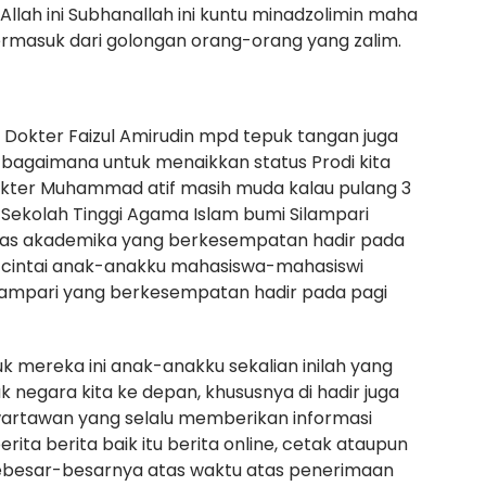
Allah ini Subhanallah ini kuntu minadzolimin maha
ermasuk dari golongan orang-orang yang zalim.
 1 Dokter Faizul Amirudin mpd tepuk tangan juga
an bagaimana untuk menaikkan status Prodi kita
dokter Muhammad atif masih muda kalau pulang 3
ais Sekolah Tinggi Agama Islam bumi Silampari
vitas akademika yang berkesempatan hadir pada
ya cintai anak-anakku mahasiswa-mahasiswi
ilampari yang berkesempatan hadir pada pagi
k mereka ini anak-anakku sekalian inilah yang
 negara kita ke depan, khususnya di hadir juga
wartawan yang selalu memberikan informasi
rita berita baik itu berita online, cetak ataupun
sebesar-besarnya atas waktu atas penerimaan