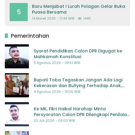
Baru Menjabat ! Lurah Polagan Gelar Buka
5
Puasa Bersama
14 Maret 2025 - 17:44 WIB
1440
Pemerintahan
Syarat Pendidikan Calon DPR Digugat ke
Mahkamah Konstitusi
5 Agustus 2026 - 08:51 WIB
Bupati Toba Tegaskan Jangan Ada Lagi
Kekerasan dan Bullying Terhadap Anak,
Dorong Kolaborasi Seluruh Pihak
4 Agustus 2026 - 19:06 WIB
Ke MK, Fikri Haikal Harahap Minta
Persyaratan Calon DPR Dilengkapi Penilaian
Kompetensi
23 Juli 2026 - 09:03 WIB