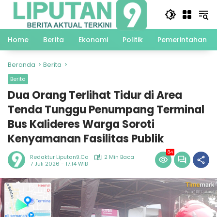
Langsung
ke
konten
Home
Berita
Ekonomi
Politik
Pemerintahan
Beranda
Berita
Berita
Dua Orang Terlihat Tidur di Area
Tenda Tunggu Penumpang Terminal
Bus Kalideres Warga Soroti
Kenyamanan Fasilitas Publik
84
Redaktur Liputan9.co
2 Min Baca
7 Juli 2026 - 17:14 WIB