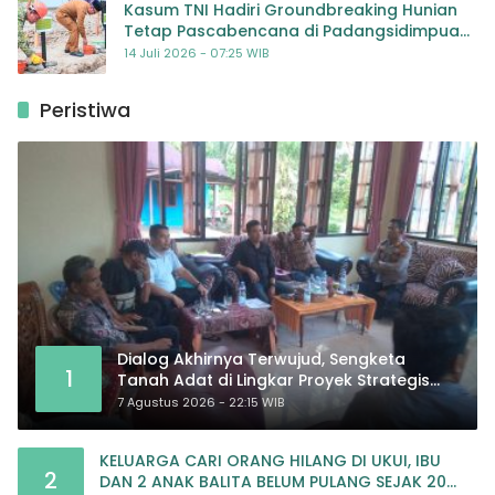
Kasum TNI Hadiri Groundbreaking Hunian
Tetap Pascabencana di Padangsidimpuan,
Harapan Baru bagi Penyintas
14 Juli 2026 - 07:25 WIB
Peristiwa
Dialog Akhirnya Terwujud, Sengketa
1
Tanah Adat di Lingkar Proyek Strategis
Nasional Memasuki Babak Baru
7 Agustus 2026 - 22:15 WIB
KELUARGA CARI ORANG HILANG DI UKUI, IBU
2
DAN 2 ANAK BALITA BELUM PULANG SEJAK 20