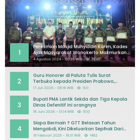
Peresmian Masjid Muhyiddin Karim, Kades
1
Ajak Masyarakat Wonokerto Makmurkan
Masjid
4 Agustus 2024 - 00:35 WIB
3245
Guru Honorer di Paluta Tulis Surat
2
Terbuka kepada Presiden Prabowo,
Mohon Keadilan atas Dugaan
17 Juli 2026 - 08:19 WIB
1511
Kriminalisasi
Bupati PMA Lantik Sekda dan Tiga Kepala
3
Dinas Defenitif Ini orangnya
18 Juni 2026 - 13:14 WIB
1510
Siapa Bermain ? GTT Belasan Tahun
4
Mengabdi, Kini Dikeluarkan Sepihak Dari
Dapodik
18 Februari 2025 - 18:31 WIB
1482