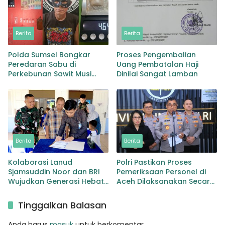
Berita
Berita
Polda Sumsel Bongkar
Proses Pengembalian
Peredaran Sabu di
Uang Pembatalan Haji
Perkebunan Sawit Musi
Dinilai Sangat Lamban
Rawas Pengedar di Bekuk
dengan Barang Bukti Sabu
dan Timbangan
Berita
Berita
Kolaborasi Lanud
Polri Pastikan Proses
Sjamsuddin Noor dan BRI
Pemeriksaan Personel di
Wujudkan Generasi Hebat
Aceh Dilaksanakan Secara
Renovasi TK Angkasa 3
Profesional dan
Hadirkan Harapan bagi
Transparan
Tinggalkan Balasan
masa depan Bangsa
Anda harus
masuk
untuk berkomentar.