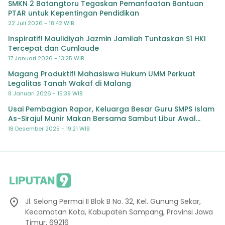
SMKN 2 Batangtoru Tegaskan Pemanfaatan Bantuan
PTAR untuk Kepentingan Pendidikan
22 Juli 2026 - 18:42 WIB
Inspiratif! Maulidiyah Jazmin Jamilah Tuntaskan S1 HKI
Tercepat dan Cumlaude
17 Januari 2026 - 13:25 WIB
Magang Produktif! Mahasiswa Hukum UMM Perkuat
Legalitas Tanah Wakaf di Malang
8 Januari 2026 - 15:39 WIB
Usai Pembagian Rapor, Keluarga Besar Guru SMPS Islam
As-Sirajul Munir Makan Bersama Sambut Libur Awal
Semester
18 Desember 2025 - 19:21 WIB
Jl. Selong Permai II Blok B No. 32, Kel. Gunung Sekar,
Kecamatan Kota, Kabupaten Sampang, Provinsi Jawa
Timur, 69216