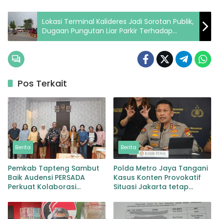
Lokasi Terminal Kalideres Jadi Sorotan Publik,
Dugaan Pungutan Liar Parkir Terhadap
Pengantar Penumpang Dilaporkan
Pos Terkait
Berita
Berita
Pemkab Tapteng Sambut
Polda Metro Jaya Tangani
Baik Audensi PERSADA
Kasus Konten Provokatif
Perkuat Kolaborasi
Situasi Jakarta tetap
Pemulihan Pascabencana
Kondusif
dan Pebgaruutamaan
Inklusi