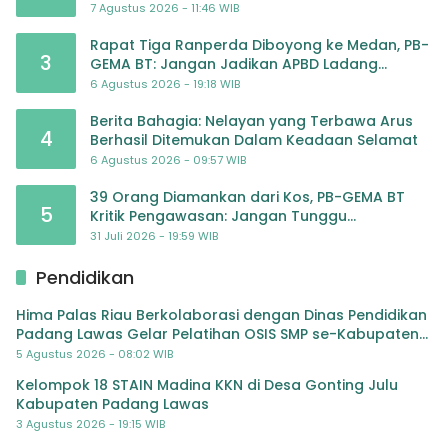
JULI 2026
7 Agustus 2026 - 11:46 WIB
Rapat Tiga Ranperda Diboyong ke Medan, PB-
3
GEMA BT: Jangan Jadikan APBD Ladang
Pembiayaan yang Tak Perlu
6 Agustus 2026 - 19:18 WIB
Berita Bahagia: Nelayan yang Terbawa Arus
4
Berhasil Ditemukan Dalam Keadaan Selamat
6 Agustus 2026 - 09:57 WIB
39 Orang Diamankan dari Kos, PB-GEMA BT
5
Kritik Pengawasan: Jangan Tunggu
Masyarakat Bergerak Baru Negara Bertindak
31 Juli 2026 - 19:59 WIB
Pendidikan
Hima Palas Riau Berkolaborasi dengan Dinas Pendidikan
Padang Lawas Gelar Pelatihan OSIS SMP se-Kabupaten
Padang Lawas
5 Agustus 2026 - 08:02 WIB
Kelompok 18 STAIN Madina KKN di Desa Gonting Julu
Kabupaten Padang Lawas
3 Agustus 2026 - 19:15 WIB