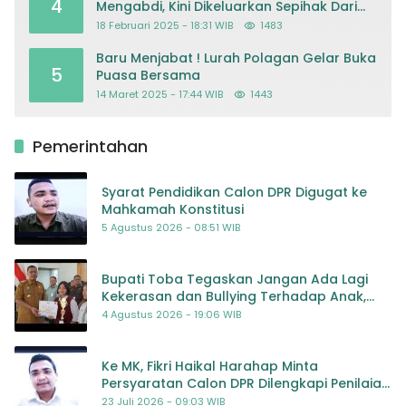
4
Mengabdi, Kini Dikeluarkan Sepihak Dari
Dapodik
18 Februari 2025 - 18:31 WIB
1483
Baru Menjabat ! Lurah Polagan Gelar Buka
5
Puasa Bersama
14 Maret 2025 - 17:44 WIB
1443
Pemerintahan
Syarat Pendidikan Calon DPR Digugat ke
Mahkamah Konstitusi
5 Agustus 2026 - 08:51 WIB
Bupati Toba Tegaskan Jangan Ada Lagi
Kekerasan dan Bullying Terhadap Anak,
Dorong Kolaborasi Seluruh Pihak
4 Agustus 2026 - 19:06 WIB
Ke MK, Fikri Haikal Harahap Minta
Persyaratan Calon DPR Dilengkapi Penilaian
Kompetensi
23 Juli 2026 - 09:03 WIB