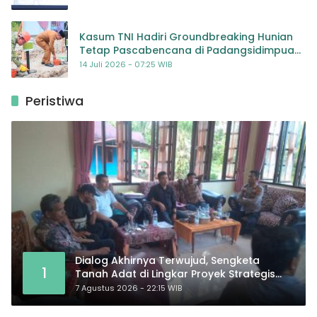
Kasum TNI Hadiri Groundbreaking Hunian
Tetap Pascabencana di Padangsidimpuan,
Harapan Baru bagi Penyintas
14 Juli 2026 - 07:25 WIB
Peristiwa
Dialog Akhirnya Terwujud, Sengketa
1
Tanah Adat di Lingkar Proyek Strategis
Nasional Memasuki Babak Baru
7 Agustus 2026 - 22:15 WIB