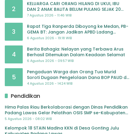
KELUARGA CARI ORANG HILANG DI UKUI, IBU
2
DAN 2 ANAK BALITA BELUM PULANG SEJAK 20
JULI 2026
7 Agustus 2026 - 11:46 WIB
Rapat Tiga Ranperda Diboyong ke Medan, PB-
3
GEMA BT: Jangan Jadikan APBD Ladang
Pembiayaan yang Tak Perlu
6 Agustus 2026 - 19:18 WIB
Berita Bahagia: Nelayan yang Terbawa Arus
4
Berhasil Ditemukan Dalam Keadaan Selamat
6 Agustus 2026 - 09:57 WIB
Pengaduan Warga dan Orang Tua Murid
5
Soroti Dugaan Pengelolaan Dana BOP PAUD di
TK Al-Ikhlas Tapanuli Selatan
4 Agustus 2026 - 14:24 WIB
Pendidikan
Hima Palas Riau Berkolaborasi dengan Dinas Pendidikan
Padang Lawas Gelar Pelatihan OSIS SMP se-Kabupaten
Padang Lawas
5 Agustus 2026 - 08:02 WIB
Kelompok 18 STAIN Madina KKN di Desa Gonting Julu
Kabupaten Padang Lawas