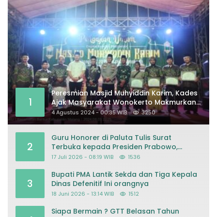
Peresmian Masjid Muhyiddin Karim, Kades
1
Ajak Masyarakat Wonokerto Makmurkan
Masjid
4 Agustus 2024 - 00:35 WIB
3250
Guru Honorer di Paluta Tulis Surat
2
Terbuka kepada Presiden Prabowo,
Mohon Keadilan atas Dugaan
17 Juli 2026 - 08:19 WIB
1536
Kriminalisasi
Bupati PMA Lantik Sekda dan Tiga Kepala
3
Dinas Defenitif Ini orangnya
18 Juni 2026 - 13:14 WIB
1512
Siapa Bermain ? GTT Belasan Tahun