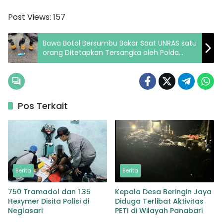
Post Views:
157
Bawa Botol Bersumbu Bakar Saat UNRAS satu
orang Ditetapkan Tersangka oleh Polda
Metro Jaya
Pos Terkait
Berita
Berita
750 Tramadol dan 1.35
Kepala Desa Beringin Jaya
Hexymer Disita Polisi di
Diduga Terlibat Aktivitas
Neglasari
PETI di Wilayah Panabari