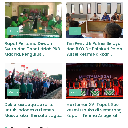
Berita
Berita
Rapat Pertama Dewan
Tim Penyidik Polres Selayar
Syuro dan Tandfidziah PKB
dan BKO Dit Polairud Polda
Madina, Pengurus
Sulsel Resmi Naikkan
Kecamatan kita selama ini
Status KLM Nurul Salsa ke
adalah Tokoh
Tahap Penyidikan
Berita
Berita
Deklarasi Jaga Jakarta
Muktamar XVI Tapak Suci
untuk Indonesia Elemen
Resmi Dibuka di Semarang
Masyarakat Bersatu Jaga
Kapolri Terima Anugerah
Keamanan dan Persatuan
Anggota Kehormatan