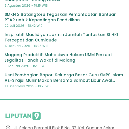
3 Agustus 2026 - 19:15 WIB
SMKN 2 Batangtoru Tegaskan Pemanfaatan Bantuan
PTAR untuk Kepentingan Pendidikan
22 Juli 2026 - 18:42 WIB
Inspiratif! Maulidiyah Jazmin Jamilah Tuntaskan S1 HKI
Tercepat dan Cumlaude
17 Januari 2026 - 13:25 WIB
Magang Produktif! Mahasiswa Hukum UMM Perkuat
Legalitas Tanah Wakaf di Malang
8 Januari 2026 - 15:39 WIB
Usai Pembagian Rapor, Keluarga Besar Guru SMPS Islam
As-Sirajul Munir Makan Bersama Sambut Libur Awal
Semester
18 Desember 2025 - 19:21 WIB
Jl. Selong Permai II Blok B No. 32, Kel. Gunung Sekar,