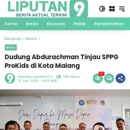
Langsung
ke
konten
Home
Berita
Ekonomi
Politik
Pemerintahan
Beranda
Berita
Berita
Dudung Abdurachman Tinjau SPPG
ProKids di Kota Malang
157
Redaktur Liputan9.co
1 Min Baca
13 Juni 2026 - 14:36 WIB