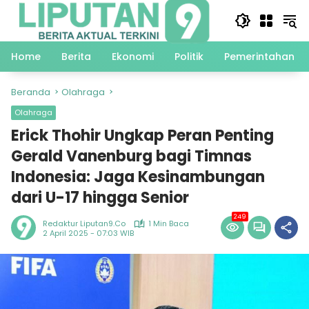
Langsung
ke
konten
Home
Berita
Ekonomi
Politik
Pemerintahan
Beranda
Olahraga
Olahraga
Erick Thohir Ungkap Peran Penting
Gerald Vanenburg bagi Timnas
Indonesia: Jaga Kesinambungan
dari U-17 hingga Senior
249
Redaktur Liputan9.co
1 Min Baca
2 April 2025 - 07:03 WIB