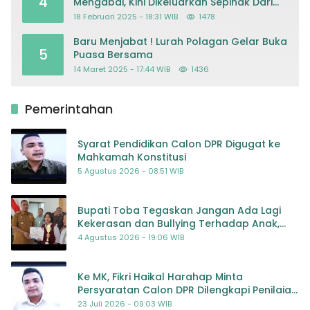
4
Mengabdi, Kini Dikeluarkan Sepihak Dari
Dapodik
18 Februari 2025 - 18:31 WIB
1478
Baru Menjabat ! Lurah Polagan Gelar Buka
5
Puasa Bersama
14 Maret 2025 - 17:44 WIB
1436
Pemerintahan
Syarat Pendidikan Calon DPR Digugat ke
Mahkamah Konstitusi
5 Agustus 2026 - 08:51 WIB
Bupati Toba Tegaskan Jangan Ada Lagi
Kekerasan dan Bullying Terhadap Anak,
Dorong Kolaborasi Seluruh Pihak
4 Agustus 2026 - 19:06 WIB
Ke MK, Fikri Haikal Harahap Minta
Persyaratan Calon DPR Dilengkapi Penilaian
Kompetensi
23 Juli 2026 - 09:03 WIB