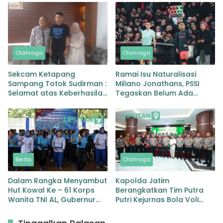
Olahraga
Olahraga
Sekcam Ketapang
Ramai Isu Naturalisasi
Sampang Totok Sudirman :
Miliano Jonathans, PSSI
Selamat atas Keberhasilan
Tegaskan Belum Ada
Moh Zacky Ubaidillah
Proses Resmi
Juara SEA Games di
Thailand
Berita
Olahraga
Dalam Rangka Menyambut
Kapolda Jatim
Hut Kowal Ke – 61 Korps
Berangkatkan Tim Putra
Wanita TNI AL, Gubernur
Putri Kejurnas Bola Voli
AAL Mengadakan Kegiatan
Junior 2023
Olah Raga Bersama di