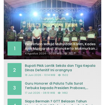
Peresmian Masjid Muhyiddin Karim, Kades
1
Ajak Masyarakat Wonokerto Makmurkan
Masjid
4 Agustus 2024 - 00:35 WIB
3237
Bupati PMA Lantik Sekda dan Tiga Kepala
2
Dinas Defenitif Ini orangnya
18 Juni 2026 - 13:14 WIB
1502
Guru Honorer di Paluta Tulis Surat
3
Terbuka kepada Presiden Prabowo,
Mohon Keadilan atas Dugaan
17 Juli 2026 - 08:19 WIB
1492
Kriminalisasi
Siapa Bermain ? GTT Belasan Tahun