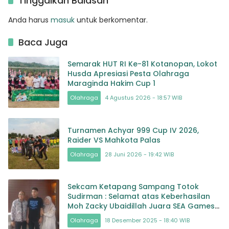
Tinggalkan Balasan
Wilayah Surabaya
Anda harus
masuk
untuk berkomentar.
Baca Juga
Semarak HUT RI Ke-81 Kotanopan, Lokot
Husda Apresiasi Pesta Olahraga
Maraginda Hakim Cup 1
Olahraga
4 Agustus 2026 - 18:57 WIB
Turnamen Achyar 999 Cup IV 2026,
Raider VS Mahkota Palas
Olahraga
28 Juni 2026 - 19:42 WIB
Sekcam Ketapang Sampang Totok
Sudirman : Selamat atas Keberhasilan
Moh Zacky Ubaidillah Juara SEA Games
di Thailand
Olahraga
18 Desember 2025 - 18:40 WIB