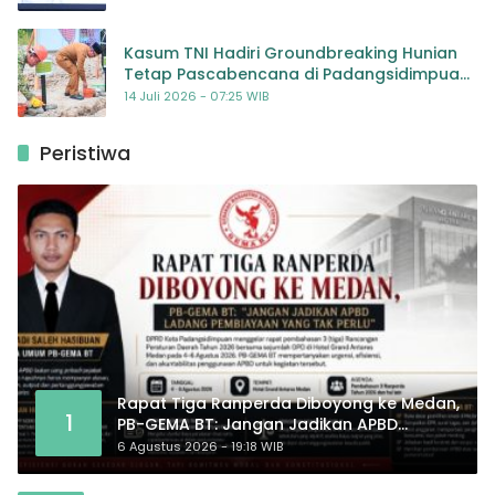
Kasum TNI Hadiri Groundbreaking Hunian
Tetap Pascabencana di Padangsidimpuan,
Harapan Baru bagi Penyintas
14 Juli 2026 - 07:25 WIB
Peristiwa
Rapat Tiga Ranperda Diboyong ke Medan,
1
PB-GEMA BT: Jangan Jadikan APBD
Ladang Pembiayaan yang Tak Perlu
6 Agustus 2026 - 19:18 WIB