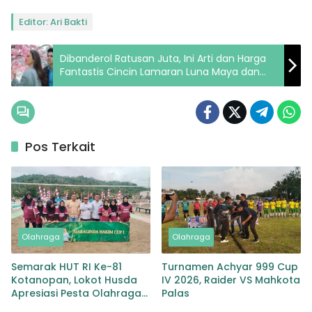
Editor: Ari Bakti
Dibanderol Ratusan Juta, Ini Arti dan Harga
Fantastis Cincin Lamaran Luna Maya dan
Maxime Bouttier
Pos Terkait
Olahraga
Olahraga
Semarak HUT RI Ke-81
Turnamen Achyar 999 Cup
Kotanopan, Lokot Husda
IV 2026, Raider VS Mahkota
Apresiasi Pesta Olahraga
Palas
Maraginda Hakim Cup 1