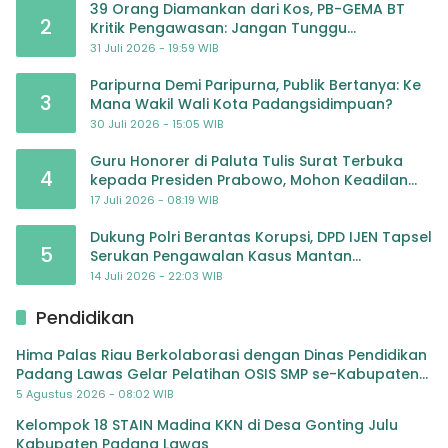
39 Orang Diamankan dari Kos, PB-GEMA BT
2
Kritik Pengawasan: Jangan Tunggu
Masyarakat Bergerak Baru Negara Bertindak
31 Juli 2026 - 19:59 WIB
Paripurna Demi Paripurna, Publik Bertanya: Ke
3
Mana Wakil Wali Kota Padangsidimpuan?
30 Juli 2026 - 15:05 WIB
Guru Honorer di Paluta Tulis Surat Terbuka
4
kepada Presiden Prabowo, Mohon Keadilan
atas Dugaan Kriminalisasi
17 Juli 2026 - 08:19 WIB
Dukung Polri Berantas Korupsi, DPD IJEN Tapsel
5
Serukan Pengawalan Kasus Mantan
Jampidsus hingga Tuntas
14 Juli 2026 - 22:03 WIB
Pendidikan
Hima Palas Riau Berkolaborasi dengan Dinas Pendidikan
Padang Lawas Gelar Pelatihan OSIS SMP se-Kabupaten
Padang Lawas
5 Agustus 2026 - 08:02 WIB
Kelompok 18 STAIN Madina KKN di Desa Gonting Julu
Kabupaten Padang Lawas