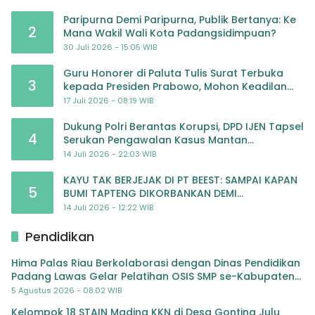
Paripurna Demi Paripurna, Publik Bertanya: Ke
2
Mana Wakil Wali Kota Padangsidimpuan?
30 Juli 2026 - 15:05 WIB
Guru Honorer di Paluta Tulis Surat Terbuka
3
kepada Presiden Prabowo, Mohon Keadilan
atas Dugaan Kriminalisasi
17 Juli 2026 - 08:19 WIB
Dukung Polri Berantas Korupsi, DPD IJEN Tapsel
4
Serukan Pengawalan Kasus Mantan
Jampidsus hingga Tuntas
14 Juli 2026 - 22:03 WIB
KAYU TAK BERJEJAK DI PT BEEST: SAMPAI KAPAN
5
BUMI TAPTENG DIKORBANKAN DEMI
KEUNTUNGAN? KETUA DPW SUMUT IJEN DESAK
14 Juli 2026 - 12:22 WIB
APH TINDAK TEGA
Pendidikan
Hima Palas Riau Berkolaborasi dengan Dinas Pendidikan
Padang Lawas Gelar Pelatihan OSIS SMP se-Kabupaten
Padang Lawas
5 Agustus 2026 - 08:02 WIB
Kelompok 18 STAIN Madina KKN di Desa Gonting Julu