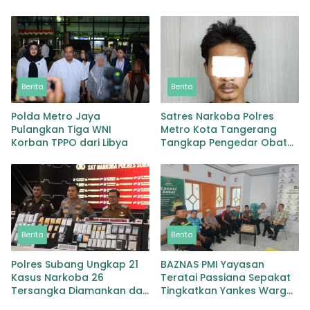
Kesehatan Mitigasi
Karhutla
Berita
Berita
Polda Metro Jaya
Satres Narkoba Polres
Pulangkan Tiga WNI
Metro Kota Tangerang
Korban TPPO dari Libya
Tangkap Pengedar Obat
Keras Ribuan Butir
Tramadol dan Hexymer
Disita
Berita
Berita
Polres Subang Ungkap 21
BAZNAS PMI Yayasan
Kasus Narkoba 26
Teratai Passiana Sepakat
Tersangka Diamankan dan
Tingkatkan Yankes Warga
Sabu 146 Gram Disita
Miskin Selayar