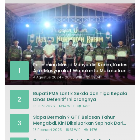
Peresmian Masjid Muhyiddin Karim, Kades
1
Ajak Masyarakat Wonokerto Makmurkan
Masjid
4 Agustus 2024 - 00:35 WIB
3234
Bupati PMA Lantik Sekda dan Tiga Kepala
2
Dinas Defenitif Ini orangnya
18 Juni 2026 - 13:14 WIB
1495
Siapa Bermain ? GTT Belasan Tahun
3
Mengabdi, Kini Dikeluarkan Sepihak Dari
Dapodik
18 Februari 2025 - 18:31 WIB
1476