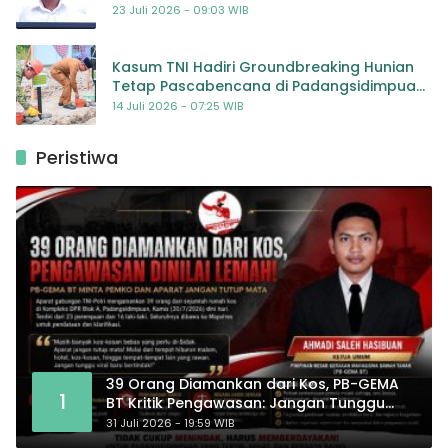
Kompetensi
23 Juli 2026 - 09:03 WIB
Kasum TNI Hadiri Groundbreaking Hunian
Tetap Pascabencana di Padangsidimpuan,
Harapan Baru bagi Penyintas
14 Juli 2026 - 07:25 WIB
Peristiwa
39 Orang Diamankan dari Kos, PB-GEMA
1
BT Kritik Pengawasan: Jangan Tunggu
Masyarakat Bergerak Baru Negara
31 Juli 2026 - 19:59 WIB
Bertindak