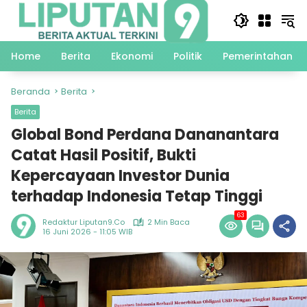
Langsung
ke
konten
Home
Berita
Ekonomi
Politik
Pemerintahan
Beranda
Berita
Berita
Global Bond Perdana Dananantara
Catat Hasil Positif, Bukti
Kepercayaan Investor Dunia
terhadap Indonesia Tetap Tinggi
63
Redaktur Liputan9.co
2 Min Baca
16 Juni 2026 - 11:05 WIB