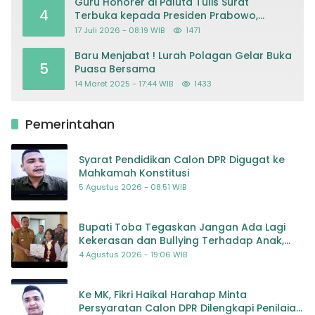
Guru Honorer di Paluta Tulis Surat
4
Terbuka kepada Presiden Prabowo,
Mohon Keadilan atas Dugaan
17 Juli 2026 - 08:19 WIB
1471
Kriminalisasi
Baru Menjabat ! Lurah Polagan Gelar Buka
5
Puasa Bersama
14 Maret 2025 - 17:44 WIB
1433
Pemerintahan
Syarat Pendidikan Calon DPR Digugat ke
Mahkamah Konstitusi
5 Agustus 2026 - 08:51 WIB
Bupati Toba Tegaskan Jangan Ada Lagi
Kekerasan dan Bullying Terhadap Anak,
Dorong Kolaborasi Seluruh Pihak
4 Agustus 2026 - 19:06 WIB
Ke MK, Fikri Haikal Harahap Minta
Persyaratan Calon DPR Dilengkapi Penilaian