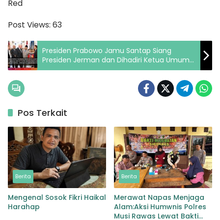
Red
Post Views:
63
Presiden Prabowo Jamu Santap Siang
Presiden Jerman dan Dihadiri Ketua Umum
Kadin Anindya Bakrie
Pos Terkait
Berita
Berita
Mengenal Sosok Fikri Haikal
Merawat Napas Menjaga
Harahap
Alam:Aksi Humwnis Polres
Musi Rawas Lewat Bakti