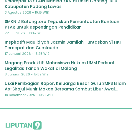
Kelompok 18 STAIN Madina KKN di Desa Gonting Julu
Kabupaten Padang Lawas
3 Agustus 2026 - 19:15 WIB
SMKN 2 Batangtoru Tegaskan Pemanfaatan Bantuan
PTAR untuk Kepentingan Pendidikan
22 Juli 2026 - 18:42 WIB
Inspiratif! Maulidiyah Jazmin Jamilah Tuntaskan S1 HKI
Tercepat dan Cumlaude
17 Januari 2026 - 13:25 WIB
Magang Produktif! Mahasiswa Hukum UMM Perkuat
Legalitas Tanah Wakaf di Malang
8 Januari 2026 - 15:39 WIB
Usai Pembagian Rapor, Keluarga Besar Guru SMPS Islam
As-Sirajul Munir Makan Bersama Sambut Libur Awal
Semester
18 Desember 2025 - 19:21 WIB