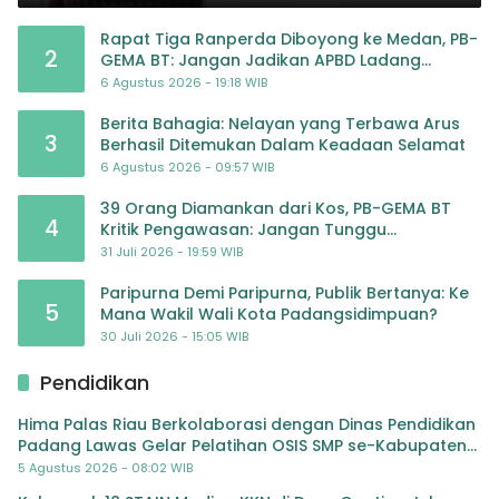
Rapat Tiga Ranperda Diboyong ke Medan, PB-
2
GEMA BT: Jangan Jadikan APBD Ladang
Pembiayaan yang Tak Perlu
6 Agustus 2026 - 19:18 WIB
Berita Bahagia: Nelayan yang Terbawa Arus
3
Berhasil Ditemukan Dalam Keadaan Selamat
6 Agustus 2026 - 09:57 WIB
39 Orang Diamankan dari Kos, PB-GEMA BT
4
Kritik Pengawasan: Jangan Tunggu
Masyarakat Bergerak Baru Negara Bertindak
31 Juli 2026 - 19:59 WIB
Paripurna Demi Paripurna, Publik Bertanya: Ke
5
Mana Wakil Wali Kota Padangsidimpuan?
30 Juli 2026 - 15:05 WIB
Pendidikan
Hima Palas Riau Berkolaborasi dengan Dinas Pendidikan
Padang Lawas Gelar Pelatihan OSIS SMP se-Kabupaten
Padang Lawas
5 Agustus 2026 - 08:02 WIB