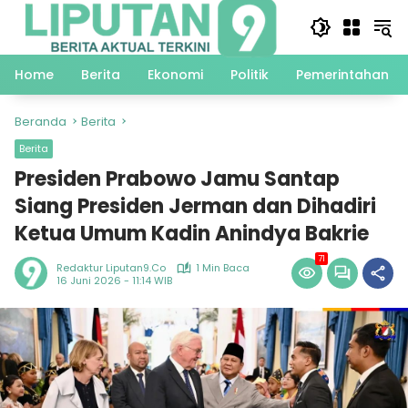
Langsung
ke
konten
Home
Berita
Ekonomi
Politik
Pemerintahan
Beranda
Berita
Berita
Presiden Prabowo Jamu Santap
Siang Presiden Jerman dan Dihadiri
Ketua Umum Kadin Anindya Bakrie
71
Redaktur Liputan9.co
1 Min Baca
16 Juni 2026 - 11:14 WIB