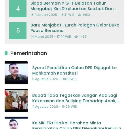
Siapa Bermain ? GTT Belasan Tahun
4
Mengabdi, Kini Dikeluarkan Sepihak Dari
Dapodik
18 Februari 2025 - 18:31 WIB
1480
Baru Menjabat ! Lurah Polagan Gelar Buka
5
Puasa Bersama
14 Maret 2025 - 17:44 WIB
1439
Pemerintahan
Syarat Pendidikan Calon DPR Digugat ke
Mahkamah Konstitusi
5 Agustus 2026 - 08:51 WIB
Bupati Toba Tegaskan Jangan Ada Lagi
Kekerasan dan Bullying Terhadap Anak,
Dorong Kolaborasi Seluruh Pihak
4 Agustus 2026 - 19:06 WIB
Ke MK, Fikri Haikal Harahap Minta
Persyaratan Calon DPR Dilengkapi Penilaian