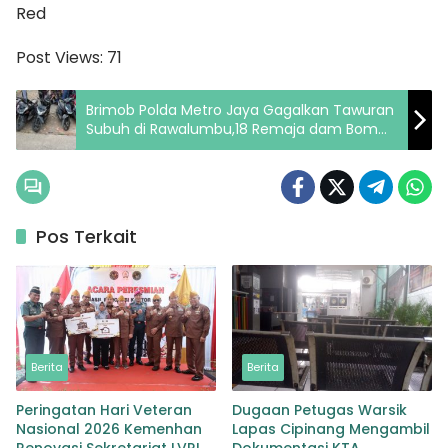
Red
Post Views:
71
Brimob Polda Metro Jaya Gagalkan Tawuran
Subuh di Rawalumbu,18 Remaja dam Bom
Molotov Diamankan
Pos Terkait
Berita
Berita
Peringatan Hari Veteran
Dugaan Petugas Warsik
Nasional 2026 Kemenhan
Lapas Cipinang Mengambil
Renovasi Sekretariat LVRI
Dokumentasi KTA