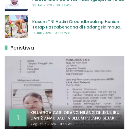
Kompetensi
23 Juli 2026 - 09:03 WIB
Kasum TNI Hadiri Groundbreaking Hunian
Tetap Pascabencana di Padangsidimpuan,
Harapan Baru bagi Penyintas
14 Juli 2026 - 07:25 WIB
Peristiwa
KELUARGA CARI ORANG HILANG DI UKUI, IBU
1
DAN 2 ANAK BALITA BELUM PULANG SEJAK
20 JULI 2026
7 Agustus 2026 - 11:46 WIB