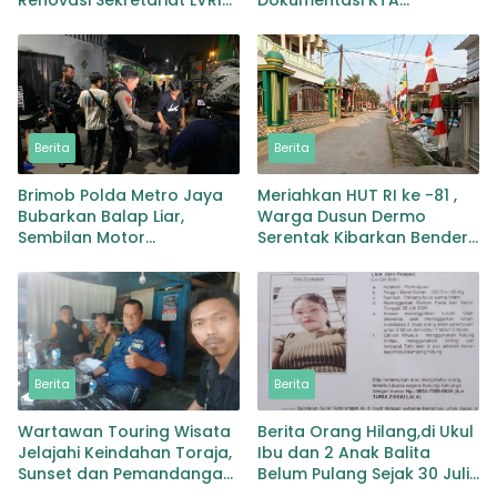
Bedah Rumah di 19 Provinsi
Wartawan Tanpa Surat
Perintah,Tuai Sorotan
Berita
Berita
Brimob Polda Metro Jaya
Meriahkan HUT RI ke -81 ,
Bubarkan Balap Liar,
Warga Dusun Dermo
Sembilan Motor
Serentak Kibarkan Bendera
Diamankan di Jakarta
Merah Putih
Timur
Berita
Berita
Wartawan Touring Wisata
Berita Orang Hilang,di Ukul
Jelajahi Keindahan Toraja,
Ibu dan 2 Anak Balita
Sunset dan Pemandangan
Belum Pulang Sejak 30 Juli
Memukau jadi Kesan Tak
2026