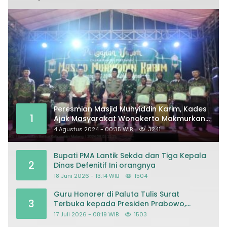
Peresmian Masjid Muhyiddin Karim, Kades
1
Ajak Masyarakat Wonokerto Makmurkan
Masjid
4 Agustus 2024 - 00:35 WIB
3241
Bupati PMA Lantik Sekda dan Tiga Kepala
2
Dinas Defenitif Ini orangnya
18 Juni 2026 - 13:14 WIB
1504
Guru Honorer di Paluta Tulis Surat
3
Terbuka kepada Presiden Prabowo,
Mohon Keadilan atas Dugaan
17 Juli 2026 - 08:19 WIB
1503
Kriminalisasi