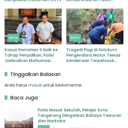
Wujudkan Semangat
Persatuan dan
Nasionalisme di
Masyarakat
Berita
Berita
Kasus Kematian S Naik ke
Tragedi Pagi di Solokuro
Tahap Penyidikan, Polisi
Pengendara Motor Tewas
Jadwalkan Ekshumasi
Kenderaan Terpelosok
Masuk Sungai di Desa
Dagan
Tinggalkan Balasan
Anda harus
masuk
untuk berkomentar.
Baca Juga
Polisi Masuk Sekolah, Pelajar Kota
Tangerang Diingatkan Bahaya Tawuran
dan Narkoba