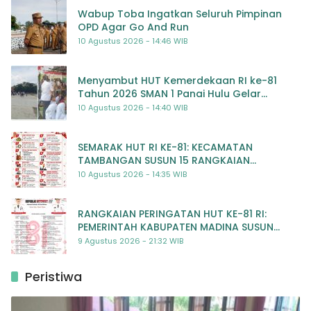
Wabup Toba Ingatkan Seluruh Pimpinan
OPD Agar Go And Run
10 Agustus 2026 - 14:46 WIB
Menyambut HUT Kemerdekaan RI ke-81
Tahun 2026 SMAN 1 Panai Hulu Gelar
Beragam Lomba Meriah
10 Agustus 2026 - 14:40 WIB
SEMARAK HUT RI KE-81: KECAMATAN
TAMBANGAN SUSUN 15 RANGKAIAN
KEGIATAN MERIAH
10 Agustus 2026 - 14:35 WIB
RANGKAIAN PERINGATAN HUT KE-81 RI:
PEMERINTAH KABUPATEN MADINA SUSUN
RENCANA KEGIATAN MERIAH DAN BERMAKNA
9 Agustus 2026 - 21:32 WIB
Peristiwa