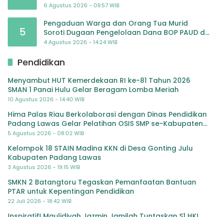
6 Agustus 2026 - 09:57 WIB
Pengaduan Warga dan Orang Tua Murid
5
Soroti Dugaan Pengelolaan Dana BOP PAUD di
TK Al-Ikhlas Tapanuli Selatan
4 Agustus 2026 - 14:24 WIB
Pendidikan
Menyambut HUT Kemerdekaan RI ke-81 Tahun 2026
SMAN 1 Panai Hulu Gelar Beragam Lomba Meriah
10 Agustus 2026 - 14:40 WIB
Hima Palas Riau Berkolaborasi dengan Dinas Pendidikan
Padang Lawas Gelar Pelatihan OSIS SMP se-Kabupaten
Padang Lawas
5 Agustus 2026 - 08:02 WIB
Kelompok 18 STAIN Madina KKN di Desa Gonting Julu
Kabupaten Padang Lawas
3 Agustus 2026 - 19:15 WIB
SMKN 2 Batangtoru Tegaskan Pemanfaatan Bantuan
PTAR untuk Kepentingan Pendidikan
22 Juli 2026 - 18:42 WIB
Inspiratif! Maulidiyah Jazmin Jamilah Tuntaskan S1 HKI