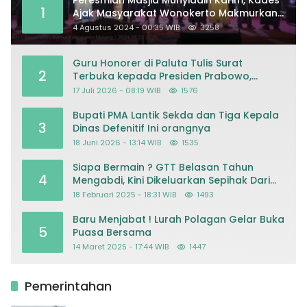
1
Ajak Masyarakat Wonokerto Makmurkan
Masjid
4 Agustus 2024 - 00:35 WIB
3258
Guru Honorer di Paluta Tulis Surat
2
Terbuka kepada Presiden Prabowo,
Mohon Keadilan atas Dugaan
17 Juli 2026 - 08:19 WIB
1576
Kriminalisasi
Bupati PMA Lantik Sekda dan Tiga Kepala
3
Dinas Defenitif Ini orangnya
18 Juni 2026 - 13:14 WIB
1535
Siapa Bermain ? GTT Belasan Tahun
4
Mengabdi, Kini Dikeluarkan Sepihak Dari
Dapodik
18 Februari 2025 - 18:31 WIB
1493
Baru Menjabat ! Lurah Polagan Gelar Buka
5
Puasa Bersama
14 Maret 2025 - 17:44 WIB
1447
Pemerintahan