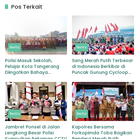
Pos Terkait
Berita
Berita
Polisi Masuk Sekolah,
Sang Merah Putih Terbesar
Pelajar Kota Tangerang
di Indonesia Berkibar di
Diingatkan Bahaya
Puncak Gunung Cycloop
Tawuran dan Narkoba
Koops TNI Habema Gegap
Gempita Damai Persatuan
dari Tanah Cenderawasih
Berita
Berita
Jambret Ponsel di Jalan
Kapolres Bersama
Lengkong Besar Polisi
Forkopimda Toba Bagikan
Kumpulkan Rekaman CCTV
Bendera Merah Putih,