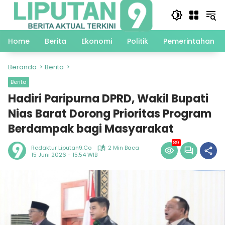
Langsung
ke
konten
Home
Berita
Ekonomi
Politik
Pemerintahan
Beranda
Berita
Berita
Hadiri Paripurna DPRD, Wakil Bupati
Nias Barat Dorong Prioritas Program
Berdampak bagi Masyarakat
89
Redaktur Liputan9.co
2 Min Baca
15 Juni 2026 - 15:54 WIB