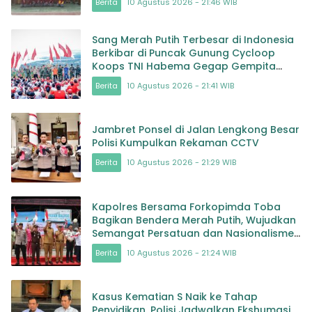
Berita
10 Agustus 2026 - 21:46 WIB
Sang Merah Putih Terbesar di Indonesia
Berkibar di Puncak Gunung Cycloop
Koops TNI Habema Gegap Gempita
Damai Persatuan dari Tanah
Berita
10 Agustus 2026 - 21:41 WIB
Cenderawasih
Jambret Ponsel di Jalan Lengkong Besar
Polisi Kumpulkan Rekaman CCTV
Berita
10 Agustus 2026 - 21:29 WIB
Kapolres Bersama Forkopimda Toba
Bagikan Bendera Merah Putih, Wujudkan
Semangat Persatuan dan Nasionalisme
di Masyarakat
Berita
10 Agustus 2026 - 21:24 WIB
Kasus Kematian S Naik ke Tahap
Penyidikan, Polisi Jadwalkan Ekshumasi