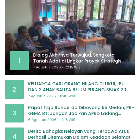
Dialog Akhirnya Terwujud, Sengketa
1
Tanah Adat di Lingkar Proyek Strategis
Nasional Memasuki Babak Baru
7 Agustus 2026 - 22:15 WIB
KELUARGA CARI ORANG HILANG DI UKUI, IBU
2
DAN 2 ANAK BALITA BELUM PULANG SEJAK 20
JULI 2026
7 Agustus 2026 - 11:46 WIB
Rapat Tiga Ranperda Diboyong ke Medan, PB-
3
GEMA BT: Jangan Jadikan APBD Ladang
Pembiayaan yang Tak Perlu
6 Agustus 2026 - 19:18 WIB
Berita Bahagia: Nelayan yang Terbawa Arus
4
Berhasil Ditemukan Dalam Keadaan Selamat