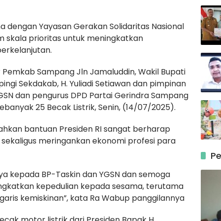
ma dengan Yayasan Gerakan Solidaritas Nasional
skala prioritas untuk meningkatkan
erkelanjutan.
r Pemkab Sampang Jln Jamaluddin, Wakil Bupati
gi Sekdakab, H. Yuliadi Setiawan dan pimpinan
 YGSN dan pengurus DPD Partai Gerindra Sampang
anyak 25 Becak Listrik, Senin, (14/07/2025).
hkan bantuan Presiden RI sangat berharap
sekaligus meringankan ekonomi profesi para
Pe
nya kepada BP-Taskin dan YGSN dan semoga
ningkatkan kepedulian kepada sesama, terutama
garis kemiskinan”, kata Ra Wabup panggilannya
ak motor listrik dari Presiden Bapak H.