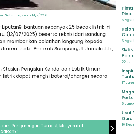
Hima 
Dinas
owo Subianto, Senin 14/7/2025
Pelat
5 Agus
Lawa
Liputan9, bantuan sebanyak 25 becak listrik ini
Kelom
, (12/07/2025) beserta teknisi dari Bandung
Gont
akan memberikan pelatihan langsung kepada
3 Agust
di area parkir Pemkab Sampang, Jl. Jamaluddin,
SMKN
Bantu
Pendi
22 Juli
 Stasiun Pengisian Kendaraan Listrik Umum
Inspi
listrik dapat mengisi baterai/charger secara
Tunta
17 Janu
Maga
Perku
8 Janua
Usai 
Guru 
Bersa
18 Dese
imcam Pangarengan Tumpul, Masyarakat
ndalkan?”