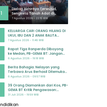
Dialog Akhirnya Terwujud,
1
Sengketa Tanah Adat di
Lingkar Proyek Strategis
7 Agustus 2026 - 22:15 WIB
Nasional Memasuki Babak
Baru
KELUARGA CARI ORANG HILANG DI
UKUI, IBU DAN 2 ANAK BALITA
BELUM PULANG SEJAK 20 JULI 2026
7 Agustus 2026 - 11:46 WIB
Rapat Tiga Ranperda Diboyong
ke Medan, PB-GEMA BT: Jangan
Jadikan APBD Ladang
6 Agustus 2026 - 19:18 WIB
Pembiayaan yang Tak Perlu
Berita Bahagia: Nelayan yang
Terbawa Arus Berhasil Ditemukan
Dalam Keadaan Selamat
6 Agustus 2026 - 09:57 WIB
39 Orang Diamankan dari Kos, PB-
GEMA BT Kritik Pengawasan:
Jangan Tunggu Masyarakat
31 Juli 2026 - 19:59 WIB
Bergerak Baru Negara Bertindak
ndidikan