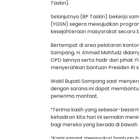
Taskin).
Selanjutnya (BP Taskin) bekerja sa
(YGSN) segera mewujudkan program 
kesejahteraan masyarakat secara b
Bertempat di area pelataran kanto
Sampang, H. Ahmad Mahfudz didampin
OPD lainnya serta hadir dari pihak
menyerahkan bantuan Presiden RI seb
Wakil Bupati Sampang saat menyera
dengan sarana ini dapat membantu 
penerima manfaat.
“Terima kasih yang sebesar-besar
kehadiran kita hari ini semakin me
bagi mereka yang berada di bawah 
“Kami sangat mensyukuri bantuan bec