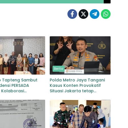
Berita
 Tapteng Sambut
Polda Metro Jaya Tangani
densi PERSADA
Kasus Konten Provokatif
 Kolaborasi
Situasi Jakarta tetap
han Pascabencana
Kondusif
bgaruutamaan Inklusi