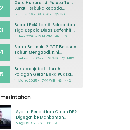
Guru Honorer di Paluta Tulis
2
Surat Terbuka kepada
Presiden Prabowo, Mohon
17 Juli 2026 - 08:19 WIB
1521
Keadilan atas Dugaan
Kriminalisasi
Bupati PMA Lantik Sekda dan
3
Tiga Kepala Dinas Defenitif Ini
orangnya
18 Juni 2026 - 13:14 WIB
1510
Siapa Bermain ? GTT Belasan
4
Tahun Mengabdi, Kini
Dikeluarkan Sepihak Dari
18 Februari 2025 - 18:31 WIB
1482
Dapodik
Baru Menjabat ! Lurah
5
Polagan Gelar Buka Puasa
Bersama
14 Maret 2025 - 17:44 WIB
1442
emerintahan
Syarat Pendidikan Calon DPR
Digugat ke Mahkamah
Konstitusi
5 Agustus 2026 - 08:51 WIB