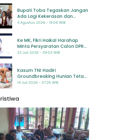
Bupati Toba Tegaskan Jangan
Ada Lagi Kekerasan dan
Bullying Terhadap Anak,
4 Agustus 2026 - 19:06 WIB
Dorong Kolaborasi Seluruh
Pihak
Ke MK, Fikri Haikal Harahap
Minta Persyaratan Calon DPR
Dilengkapi Penilaian
23 Juli 2026 - 09:03 WIB
Kompetensi
Kasum TNI Hadiri
Groundbreaking Hunian Tetap
Pascabencana di
14 Juli 2026 - 07:25 WIB
Padangsidimpuan, Harapan
Baru bagi Penyintas
ristiwa