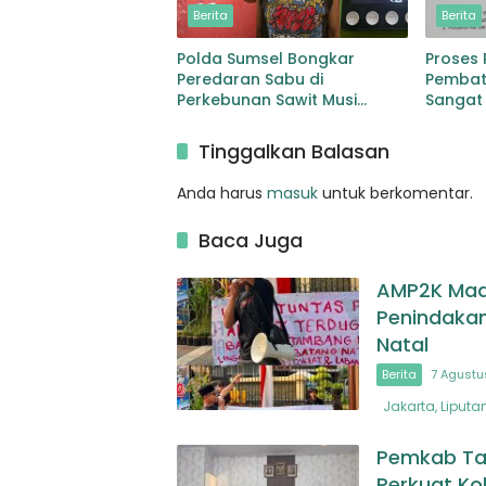
Berita
Berita
Polda Sumsel Bongkar
Proses
Peredaran Sabu di
Pembata
Perkebunan Sawit Musi
Sangat
Rawas Pengedar di Bekuk
dengan Barang Bukti Sabu
Tinggalkan Balasan
dan Timbangan
Anda harus
masuk
untuk berkomentar.
Baca Juga
AMP2K Madi
Penindakan
Natal
Berita
7 Agustu
Jakarta, Liputa
Pemkab Ta
Perkuat Ko