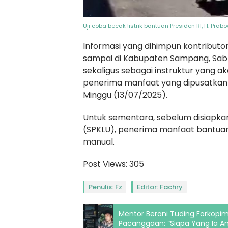
Uji coba becak listrik bantuan Presiden RI, H. Prab
Informasi yang dihimpun kontributor 
sampai di Kabupaten Sampang, Sabtu
sekaligus sebagai instruktur yang 
penerima manfaat yang dipusatkan 
Minggu (13/07/2025).
Untuk sementara, sebelum disiapkan
(SPKLU), penerima manfaat bantuan 
manual.
Post Views:
305
Penulis: Fz
Editor: Fachry
Mentor Berani Tuding Forkop
Pacanggaan: “Siapa Yang Ia A