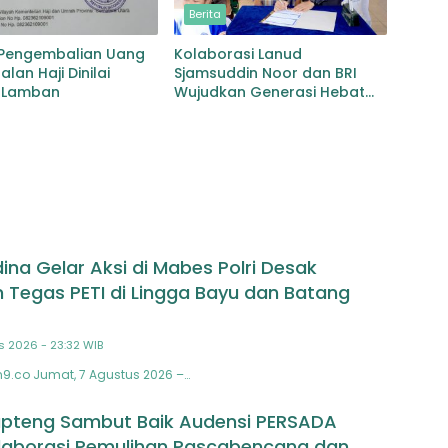
Berita
 Pengembalian Uang
Kolaborasi Lanud
lan Haji Dinilai
Sjamsuddin Noor dan BRI
 Lamban
Wujudkan Generasi Hebat
Renovasi TK Angkasa 3
Hadirkan Harapan bagi
masa depan Bangsa
na Gelar Aksi di Mabes Polri Desak
 Tegas PETI di Lingga Bayu dan Batang
s 2026 - 23:32 WIB
n9.co Jumat, 7 Agustus 2026 –…
pteng Sambut Baik Audensi PERSADA
laborasi Pemulihan Pascabencana dan