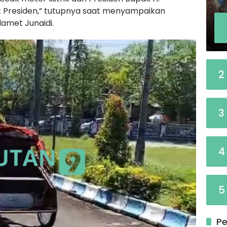
k Presiden,” tutupnya saat menyampaikan
lamet Junaidi.
2
3
4
5
Pe