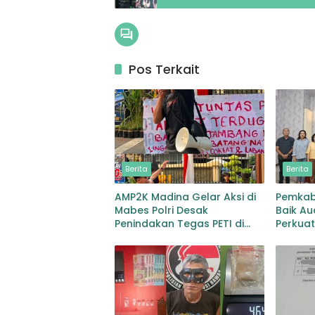
Pos Terkait
Berita
Berita
AMP2K Madina Gelar Aksi di
Pemkab
Mabes Polri Desak
Baik Au
Penindakan Tegas PETI di
Perkuat
Lingga Bayu dan Batang
Pemuli
Natal
dan Pe