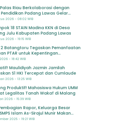
Palas Riau Berkolaborasi dengan
 Pendidikan Padang Lawas Gelar
ihan OSIS SMP se-Kabupaten Padang
tus 2026 - 08:02 WIB
s
pok 18 STAIN Madina KKN di Desa
ing Julu Kabupaten Padang Lawas
us 2026 - 19:15 WIB
 2 Batangtoru Tegaskan Pemanfaatan
an PTAR untuk Kepentingan
dikan
 2026 - 18:42 WIB
ratif! Maulidiyah Jazmin Jamilah
skan S1 HKI Tercepat dan Cumlaude
ari 2026 - 13:25 WIB
ng Produktif! Mahasiswa Hukum UMM
at Legalitas Tanah Wakaf di Malang
ri 2026 - 15:39 WIB
Pembagian Rapor, Keluarga Besar
SMPS Islam As-Sirajul Munir Makan
ma Sambut Libur Awal Semester
mber 2025 - 19:21 WIB