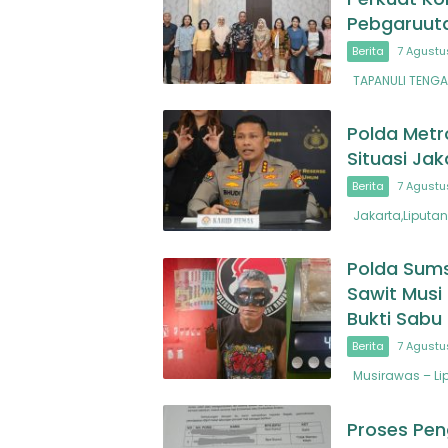
Pebgaruuta
Berita
7 Agustu
TAPANULI TENGAH
Polda Metr
Situasi Jak
Berita
7 Agustu
Jakarta,Liputan
Polda Sums
Sawit Musi
Bukti Sab
Berita
7 Agustu
Musirawas – Lip
Proses Pen