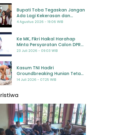
Bupati Toba Tegaskan Jangan
Ada Lagi Kekerasan dan
Bullying Terhadap Anak,
4 Agustus 2026 - 19:06 WIB
Dorong Kolaborasi Seluruh
Pihak
Ke MK, Fikri Haikal Harahap
Minta Persyaratan Calon DPR
Dilengkapi Penilaian
23 Juli 2026 - 09:03 WIB
Kompetensi
Kasum TNI Hadiri
Groundbreaking Hunian Tetap
Pascabencana di
14 Juli 2026 - 07:25 WIB
Padangsidimpuan, Harapan
Baru bagi Penyintas
ristiwa