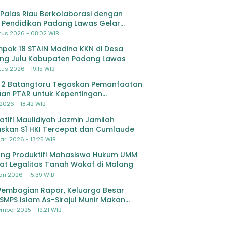
Palas Riau Berkolaborasi dengan
 Pendidikan Padang Lawas Gelar
ihan OSIS SMP se-Kabupaten Padang
tus 2026 - 08:02 WIB
s
pok 18 STAIN Madina KKN di Desa
ing Julu Kabupaten Padang Lawas
us 2026 - 19:15 WIB
 2 Batangtoru Tegaskan Pemanfaatan
an PTAR untuk Kepentingan
dikan
 2026 - 18:42 WIB
ratif! Maulidiyah Jazmin Jamilah
skan S1 HKI Tercepat dan Cumlaude
ari 2026 - 13:25 WIB
ng Produktif! Mahasiswa Hukum UMM
at Legalitas Tanah Wakaf di Malang
ri 2026 - 15:39 WIB
Pembagian Rapor, Keluarga Besar
SMPS Islam As-Sirajul Munir Makan
ma Sambut Libur Awal Semester
mber 2025 - 19:21 WIB