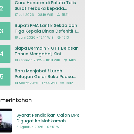
Guru Honorer di Paluta Tulis
2
Surat Terbuka kepada
Presiden Prabowo, Mohon
17 Juli 2026 - 08:19 WIB
1521
Keadilan atas Dugaan
Kriminalisasi
Bupati PMA Lantik Sekda dan
3
Tiga Kepala Dinas Defenitif Ini
orangnya
18 Juni 2026 - 13:14 WIB
1510
Siapa Bermain ? GTT Belasan
4
Tahun Mengabdi, Kini
Dikeluarkan Sepihak Dari
18 Februari 2025 - 18:31 WIB
1482
Dapodik
Baru Menjabat ! Lurah
5
Polagan Gelar Buka Puasa
Bersama
14 Maret 2025 - 17:44 WIB
1442
emerintahan
Syarat Pendidikan Calon DPR
Digugat ke Mahkamah
Konstitusi
5 Agustus 2026 - 08:51 WIB