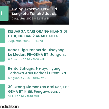
Dialog Akhirnya Terwujud,
1
Sengketa Tanah Adat di
Lingkar Proyek Strategis
7 Agustus 2026 - 22:15 WIB
Nasional Memasuki Babak
Baru
KELUARGA CARI ORANG HILANG DI
UKUI, IBU DAN 2 ANAK BALITA
BELUM PULANG SEJAK 20 JULI 2026
7 Agustus 2026 - 11:46 WIB
Rapat Tiga Ranperda Diboyong
ke Medan, PB-GEMA BT: Jangan
Jadikan APBD Ladang
6 Agustus 2026 - 19:18 WIB
Pembiayaan yang Tak Perlu
Berita Bahagia: Nelayan yang
Terbawa Arus Berhasil Ditemukan
Dalam Keadaan Selamat
6 Agustus 2026 - 09:57 WIB
39 Orang Diamankan dari Kos, PB-
GEMA BT Kritik Pengawasan:
Jangan Tunggu Masyarakat
31 Juli 2026 - 19:59 WIB
Bergerak Baru Negara Bertindak
ndidikan