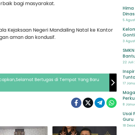
rbaik bagi masyarakat.
Hima 
Dinas
Pelat
5 Agus
Lawa
Kelom
ala Kejaksaan Negeri Mandailing Natal ke Kantor
Gont
ngan aman dan kondusif.
3 Agust
SMKN
Bantu
Pendi
22 Juli
Inspi
Tunta
 Ucapkan,Selamat Bertugas di Tempat Yang Baru
17 Janu
Maga
Perku
8 Janua
Usai 
Guru 
Bersa
18 Dese