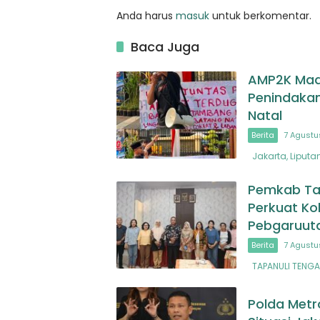
Anda harus
masuk
untuk berkomentar.
Baca Juga
AMP2K Madi
Penindakan
Natal
Berita
7 Agustu
Jakarta, Liputa
Pemkab Ta
Perkuat Ko
Pebgaruuta
Berita
7 Agustu
TAPANULI TENGAH
Polda Metr