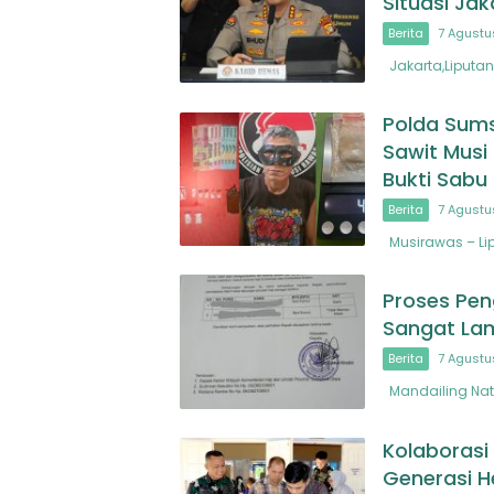
Situasi Jak
Berita
7 Agustu
Jakarta,Liputan
Polda Sums
Sawit Musi
Bukti Sab
Berita
7 Agustu
Musirawas – Lip
Proses Pen
Sangat La
Berita
7 Agustu
Mandailing Nata
Kolaborasi
Generasi H