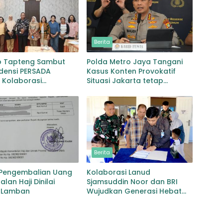
Berita
 Tapteng Sambut
Polda Metro Jaya Tangani
densi PERSADA
Kasus Konten Provokatif
 Kolaborasi
Situasi Jakarta tetap
han Pascabencana
Kondusif
bgaruutamaan Inklusi
Berita
 Pengembalian Uang
Kolaborasi Lanud
lan Haji Dinilai
Sjamsuddin Noor dan BRI
 Lamban
Wujudkan Generasi Hebat
Renovasi TK Angkasa 3
Hadirkan Harapan bagi
masa depan Bangsa