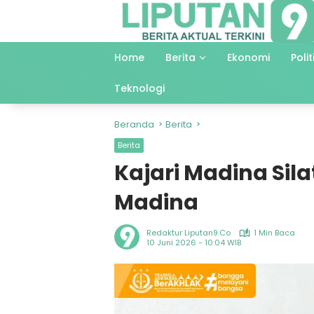
Langsung
ke
konten
Home
Berita
Ekonomi
Polit
Teknologi
Beranda
Berita
Berita
Kajari Madina Sil
Madina
Redaktur Liputan9.co
1 Min Baca
10 Juni 2026 - 10:04 WIB