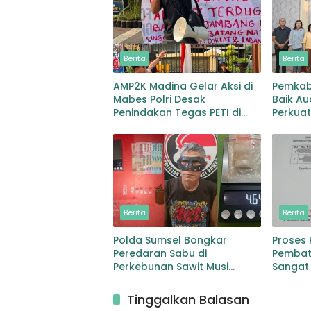
Berita
Berita
AMP2K Madina Gelar Aksi di
Pemkab
Mabes Polri Desak
Baik Au
Penindakan Tegas PETI di
Perkuat
Lingga Bayu dan Batang
Pemuli
Natal
dan Pe
Berita
Berita
Polda Sumsel Bongkar
Proses
Peredaran Sabu di
Pembata
Perkebunan Sawit Musi
Sangat
Rawas Pengedar di Bekuk
dengan Barang Bukti Sabu
Tinggalkan Balasan
dan Timbangan