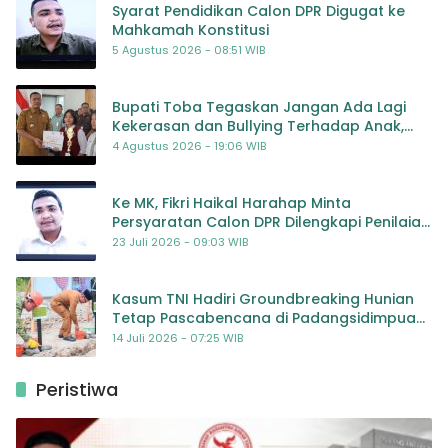
Syarat Pendidikan Calon DPR Digugat ke
Mahkamah Konstitusi
5 Agustus 2026 - 08:51 WIB
Bupati Toba Tegaskan Jangan Ada Lagi
Kekerasan dan Bullying Terhadap Anak,
Dorong Kolaborasi Seluruh Pihak
4 Agustus 2026 - 19:06 WIB
Ke MK, Fikri Haikal Harahap Minta
Persyaratan Calon DPR Dilengkapi Penilaian
Kompetensi
23 Juli 2026 - 09:03 WIB
Kasum TNI Hadiri Groundbreaking Hunian
Tetap Pascabencana di Padangsidimpuan,
Harapan Baru bagi Penyintas
14 Juli 2026 - 07:25 WIB
Peristiwa