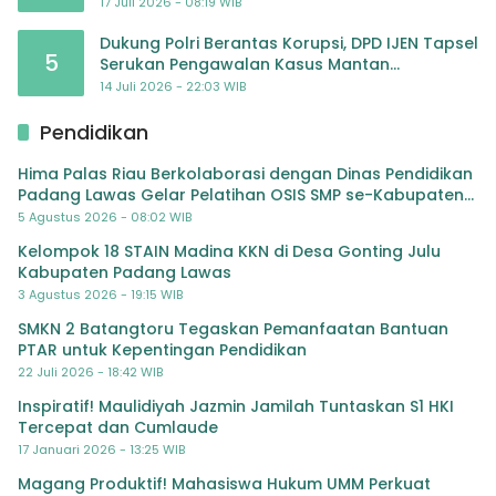
atas Dugaan Kriminalisasi
17 Juli 2026 - 08:19 WIB
Dukung Polri Berantas Korupsi, DPD IJEN Tapsel
5
Serukan Pengawalan Kasus Mantan
Jampidsus hingga Tuntas
14 Juli 2026 - 22:03 WIB
Pendidikan
Hima Palas Riau Berkolaborasi dengan Dinas Pendidikan
Padang Lawas Gelar Pelatihan OSIS SMP se-Kabupaten
Padang Lawas
5 Agustus 2026 - 08:02 WIB
Kelompok 18 STAIN Madina KKN di Desa Gonting Julu
Kabupaten Padang Lawas
3 Agustus 2026 - 19:15 WIB
SMKN 2 Batangtoru Tegaskan Pemanfaatan Bantuan
PTAR untuk Kepentingan Pendidikan
22 Juli 2026 - 18:42 WIB
Inspiratif! Maulidiyah Jazmin Jamilah Tuntaskan S1 HKI
Tercepat dan Cumlaude
17 Januari 2026 - 13:25 WIB
Magang Produktif! Mahasiswa Hukum UMM Perkuat