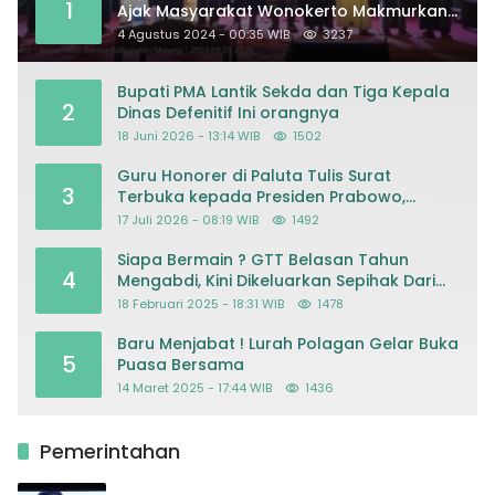
1
Ajak Masyarakat Wonokerto Makmurkan
Masjid
4 Agustus 2024 - 00:35 WIB
3237
Bupati PMA Lantik Sekda dan Tiga Kepala
2
Dinas Defenitif Ini orangnya
18 Juni 2026 - 13:14 WIB
1502
Guru Honorer di Paluta Tulis Surat
3
Terbuka kepada Presiden Prabowo,
Mohon Keadilan atas Dugaan
17 Juli 2026 - 08:19 WIB
1492
Kriminalisasi
Siapa Bermain ? GTT Belasan Tahun
4
Mengabdi, Kini Dikeluarkan Sepihak Dari
Dapodik
18 Februari 2025 - 18:31 WIB
1478
Baru Menjabat ! Lurah Polagan Gelar Buka
5
Puasa Bersama
14 Maret 2025 - 17:44 WIB
1436
Pemerintahan