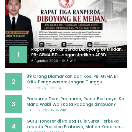
Rapat Tiga Ranperda Diboyong ke Medan,
1
PB-GEMA BT: Jangan Jadikan APBD
Ladang Pembiayaan yang Tak Perlu
6 Agustus 2026 - 19:18 WIB
39 Orang Diamankan dari Kos, PB-GEMA BT
2
Kritik Pengawasan: Jangan Tunggu
Masyarakat Bergerak Baru Negara Bertindak
31 Juli 2026 - 19:59 WIB
Paripurna Demi Paripurna, Publik Bertanya: Ke
3
Mana Wakil Wali Kota Padangsidimpuan?
30 Juli 2026 - 15:05 WIB
Guru Honorer di Paluta Tulis Surat Terbuka
4
kepada Presiden Prabowo, Mohon Keadilan