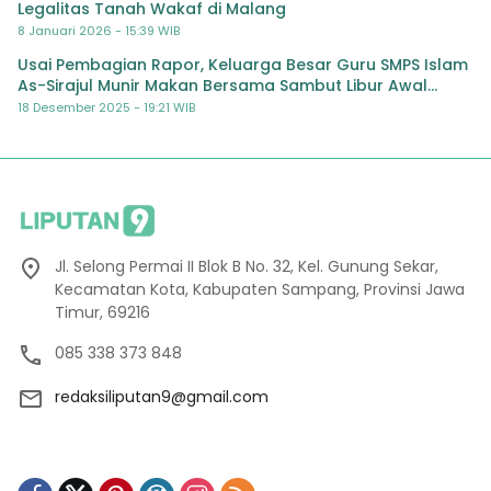
Legalitas Tanah Wakaf di Malang
8 Januari 2026 - 15:39 WIB
Usai Pembagian Rapor, Keluarga Besar Guru SMPS Islam
As-Sirajul Munir Makan Bersama Sambut Libur Awal
Semester
18 Desember 2025 - 19:21 WIB
Jl. Selong Permai II Blok B No. 32, Kel. Gunung Sekar,
Kecamatan Kota, Kabupaten Sampang, Provinsi Jawa
Timur, 69216
085 338 373 848
redaksiliputan9@gmail.com