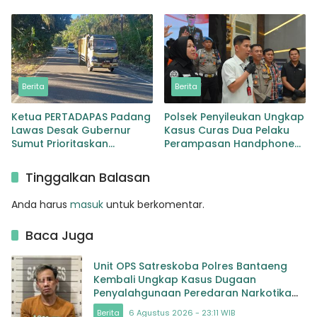
Provinsi Jembatan Merah
Kepala BKD Padang Lawas
Lingga Bayu
Berita
Berita
Ketua PERTADAPAS Padang
Polsek Penyileukan Ungkap
Lawas Desak Gubernur
Kasus Curas Dua Pelaku
Sumut Prioritaskan
Perampasan Handphone
Pelebaran Jalan Provinsi
Pelajar Ditangkap
Sibuhuan–Gunungtua
Tinggalkan Balasan
Anda harus
masuk
untuk berkomentar.
Baca Juga
Unit OPS Satreskoba Polres Bantaeng
Kembali Ungkap Kasus Dugaan
Penyalahgunaan Peredaran Narkotika
Jenis Sabu
Berita
6 Agustus 2026 - 23:11 WIB