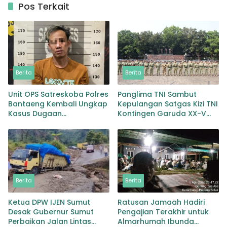
Pos Terkait
Berita
Berita
Unit OPS Satreskoba Polres
Panglima TNI Sambut
Bantaeng Kembali Ungkap
Kepulangan Satgas Kizi TNI
Kasus Dugaan
Kontingen Garuda XX-V
Penyalahgunaan
MONUSCO
Peredaran Narkotika Jenis
Sabu
Berita
Berita
Ketua DPW IJEN Sumut
Ratusan Jamaah Hadiri
Desak Gubernur Sumut
Pengajian Terakhir untuk
Perbaikan Jalan Lintas
Almarhumah Ibunda