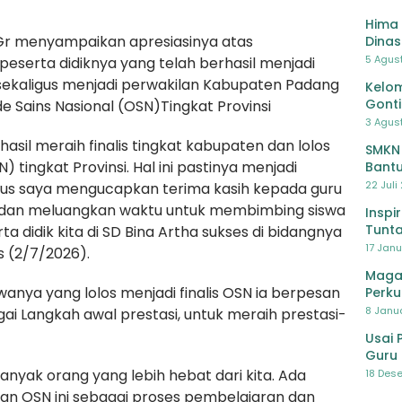
Hima 
 Gr menyampaikan apresiasinya atas
Dinas
Pelat
5 Agus
peserta didiknya yang telah berhasil menjadi
Lawa
 sekaligus menjadi perwakilan Kabupaten Padang
Kelom
Gont
e Sains Nasional (OSN)Tingkat Provinsi
3 Agust
rhasil meraih finalis tingkat kabupaten dan lolos
SMKN
) tingkat Provinsi. Hal ini pastinya menjadi
Bantu
Pendi
22 Juli
gus saya mengucapkan terima kasih kepada guru
i dan meluangkan waktu untuk membimbing siswa
Inspi
Tunta
ta didik kita di SD Bina Artha sukses di bidangnya
17 Janu
s (2/7/2026).
Maga
nya yang lolos menjadi finalis OSN ia berpesan
Perku
8 Janua
ai Langkah awal prestasi, untuk meraih prestasi-
Usai 
Guru 
Bersa
nyak orang yang lebih hebat dari kita. Ada
18 Dese
kan OSN ini sebagai proses pembelajaran dan