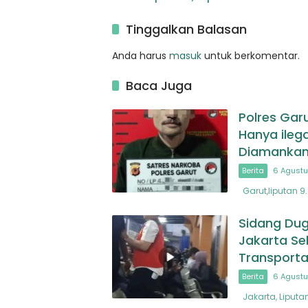
Ditutup Kuasa Hukum
dan Bre
Korban Protes Keras
Tinggalkan Balasan
Anda harus
masuk
untuk berkomentar.
Baca Juga
Polres Gar
Hanya ileg
Diamanka
Berita
6 Agustu
Garut,liputan 9
Sidang Dug
Jakarta Se
Transporta
Berita
6 Agustu
Jakarta, Liputa