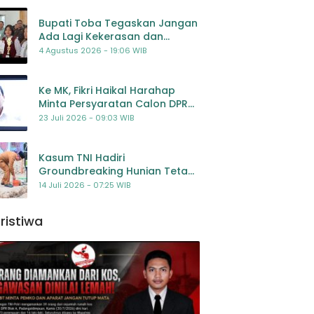
Bupati Toba Tegaskan Jangan
Ada Lagi Kekerasan dan
Bullying Terhadap Anak,
4 Agustus 2026 - 19:06 WIB
Dorong Kolaborasi Seluruh
Pihak
Ke MK, Fikri Haikal Harahap
Minta Persyaratan Calon DPR
Dilengkapi Penilaian
23 Juli 2026 - 09:03 WIB
Kompetensi
Kasum TNI Hadiri
Groundbreaking Hunian Tetap
Pascabencana di
14 Juli 2026 - 07:25 WIB
Padangsidimpuan, Harapan
Baru bagi Penyintas
ristiwa