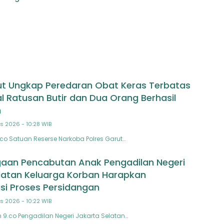
vet Korps Marinir
Penarikan Uang Dihentikan
Polisi
ut Ungkap Peredaran Obat Keras Terbatas
al Ratusan Butir dan Dua Orang Berhasil
n
s 2026 - 10:28 WIB
.co Satuan Reserse Narkoba Polres Garut…
aan Pencabutan Anak Pengadilan Negeri
latan Keluarga Korban Harapkan
si Proses Persidangan
s 2026 - 10:22 WIB
n 9.co Pengadilan Negeri Jakarta Selatan…