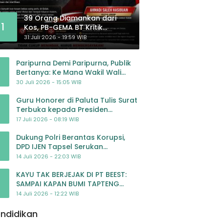
39 Orang Diamankan dari
1
Kos, PB-GEMA BT Kritik
Pengawasan: Jangan Tunggu
31 Juli 2026 - 19:59 WIB
Masyarakat Bergerak Baru
Negara Bertindak
Paripurna Demi Paripurna, Publik
Bertanya: Ke Mana Wakil Wali
Kota Padangsidimpuan?
30 Juli 2026 - 15:05 WIB
Guru Honorer di Paluta Tulis Surat
Terbuka kepada Presiden
Prabowo, Mohon Keadilan atas
17 Juli 2026 - 08:19 WIB
Dugaan Kriminalisasi
Dukung Polri Berantas Korupsi,
DPD IJEN Tapsel Serukan
Pengawalan Kasus Mantan
14 Juli 2026 - 22:03 WIB
Jampidsus hingga Tuntas
KAYU TAK BERJEJAK DI PT BEEST:
SAMPAI KAPAN BUMI TAPTENG
DIKORBANKAN DEMI KEUNTUNGAN?
14 Juli 2026 - 12:22 WIB
KETUA DPW SUMUT IJEN DESAK APH
TINDAK TEGA
ndidikan