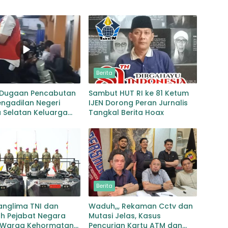
Berita
 Dugaan Pencabutan
Sambut HUT RI ke 81 Ketum
ngadilan Negeri
IJEN Dorong Peran Jurnalis
 Selatan Keluarga
Tangkal Berita Hoax
 Harapkan
rtasi Proses
angan
Berita
anglima TNI dan
Waduh,,, Rekaman Cctv dan
ah Pejabat Negara
Mutasi Jelas, Kasus
 Warga Kehormatan
Pencurian Kartu ATM dan