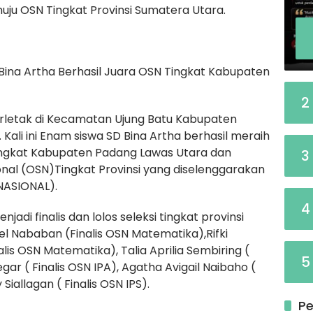
ju OSN Tingkat Provinsi Sumatera Utara.
Bina Artha Berhasil Juara OSN Tingkat Kabupaten
2
terletak di Kecamatan Ujung Batu Kabupaten
Kali ini Enam siswa SD Bina Artha berhasil meraih
 tingkat Kabupaten Padang Lawas Utara dan
3
onal (OSN)Tingkat Provinsi yang diselenggarakan
NASIONAL).
4
jadi finalis dan lolos seleksi tingkat provinsi
l Nababan (Finalis OSN Matematika),Rifki
is OSN Matematika), Talia Aprilia Sembiring (
5
egar ( Finalis OSN IPA), Agatha Avigail Naibaho (
Siallagan ( Finalis OSN IPS).
Pe