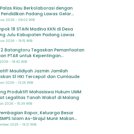
Palas Riau Berkolaborasi dengan
 Pendidikan Padang Lawas Gelar
ihan OSIS SMP se-Kabupaten Padang
tus 2026 - 08:02 WIB
s
pok 18 STAIN Madina KKN di Desa
ing Julu Kabupaten Padang Lawas
us 2026 - 19:15 WIB
 2 Batangtoru Tegaskan Pemanfaatan
an PTAR untuk Kepentingan
dikan
 2026 - 18:42 WIB
ratif! Maulidiyah Jazmin Jamilah
skan S1 HKI Tercepat dan Cumlaude
ari 2026 - 13:25 WIB
ng Produktif! Mahasiswa Hukum UMM
at Legalitas Tanah Wakaf di Malang
ri 2026 - 15:39 WIB
Pembagian Rapor, Keluarga Besar
SMPS Islam As-Sirajul Munir Makan
ma Sambut Libur Awal Semester
mber 2025 - 19:21 WIB