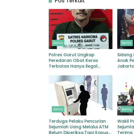
Pos Terkait
Berita
Berita
Polres Garut Ungkap
Sidang
Peredaran Obat Keras
Anak Pe
Terbatas Hanya ilegal
Jakarta
Ratusan Butir dan Dua
Korban
Orang Berhasil Diamankan
Transpo
Persid
Berita
Berita
Terduga Pelaku Pencurian
Wakil P
Sejumlah Uang Melalui ATM
Sejuml
Belum Diperiksa,Tapi Kasus
Terima