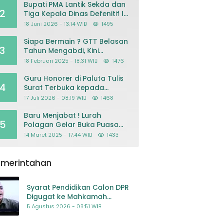
Bupati PMA Lantik Sekda dan
2
Tiga Kepala Dinas Defenitif Ini
orangnya
18 Juni 2026 - 13:14 WIB
1495
Siapa Bermain ? GTT Belasan
3
Tahun Mengabdi, Kini
Dikeluarkan Sepihak Dari
18 Februari 2025 - 18:31 WIB
1476
Dapodik
Guru Honorer di Paluta Tulis
4
Surat Terbuka kepada
Presiden Prabowo, Mohon
17 Juli 2026 - 08:19 WIB
1468
Keadilan atas Dugaan
Kriminalisasi
Baru Menjabat ! Lurah
5
Polagan Gelar Buka Puasa
Bersama
14 Maret 2025 - 17:44 WIB
1433
emerintahan
Syarat Pendidikan Calon DPR
Digugat ke Mahkamah
Konstitusi
5 Agustus 2026 - 08:51 WIB