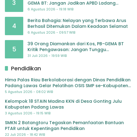
3
GEMA BT: Jangan Jadikan APBD Ladang
Pembiayaan yang Tak Perlu
6 Agustus 2026 - 19:18 WIB
Berita Bahagia: Nelayan yang Terbawa Arus
4
Berhasil Ditemukan Dalam Keadaan Selamat
6 Agustus 2026 - 09:57 WIB
39 Orang Diamankan dari Kos, PB-GEMA BT
5
Kritik Pengawasan: Jangan Tunggu
Masyarakat Bergerak Baru Negara Bertindak
31 Juli 2026 - 19:59 WIB
Pendidikan
Hima Palas Riau Berkolaborasi dengan Dinas Pendidikan
Padang Lawas Gelar Pelatihan OSIS SMP se-Kabupaten
Padang Lawas
5 Agustus 2026 - 08:02 WIB
Kelompok 18 STAIN Madina KKN di Desa Gonting Julu
Kabupaten Padang Lawas
3 Agustus 2026 - 19:15 WIB
SMKN 2 Batangtoru Tegaskan Pemanfaatan Bantuan
PTAR untuk Kepentingan Pendidikan
22 Juli 2026 - 18:42 WIB