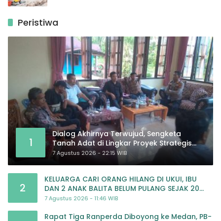
Peristiwa
Dialog Akhirnya Terwujud, Sengketa
1
Tanah Adat di Lingkar Proyek Strategis
Nasional Memasuki Babak Baru
7 Agustus 2026 - 22:15 WIB
KELUARGA CARI ORANG HILANG DI UKUI, IBU
2
DAN 2 ANAK BALITA BELUM PULANG SEJAK 20
JULI 2026
7 Agustus 2026 - 11:46 WIB
Rapat Tiga Ranperda Diboyong ke Medan, PB-