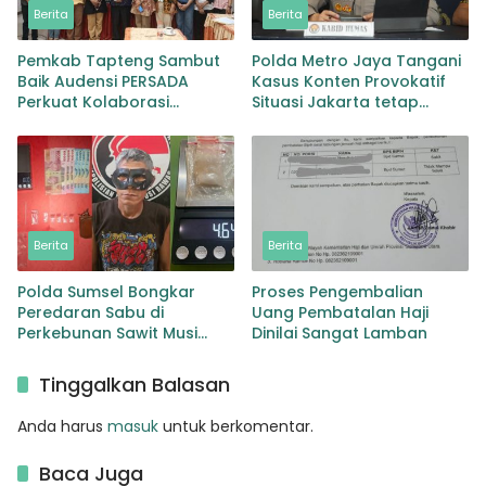
Berita
Berita
Pemkab Tapteng Sambut
Polda Metro Jaya Tangani
Baik Audensi PERSADA
Kasus Konten Provokatif
Perkuat Kolaborasi
Situasi Jakarta tetap
Pemulihan Pascabencana
Kondusif
dan Pebgaruutamaan
Inklusi
Berita
Berita
Polda Sumsel Bongkar
Proses Pengembalian
Peredaran Sabu di
Uang Pembatalan Haji
Perkebunan Sawit Musi
Dinilai Sangat Lamban
Rawas Pengedar di Bekuk
dengan Barang Bukti Sabu
Tinggalkan Balasan
dan Timbangan
Anda harus
masuk
untuk berkomentar.
Baca Juga