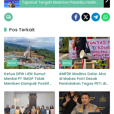
Tapanuli Tengah Masinton Pasaribu Hadiri
Rakornas KKP 2026
Pos Terkait
Berita
Berita
Ketua DPW IJEN Sumut:
AMP2K Madina Gelar Aksi
Menilai PT SMGP Tidak
di Mabes Polri Desak
Memberi Dampak Positif
Penindakan Tegas PETI di
Bagi Masyarakat Puncak
Lingga Bayu dan Batang
Sorik Marapi
Natal