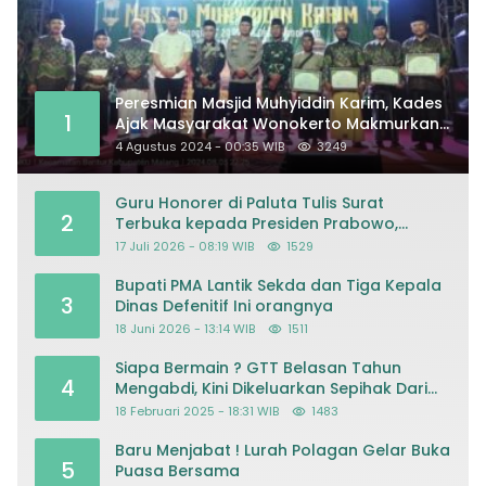
Peresmian Masjid Muhyiddin Karim, Kades
1
Ajak Masyarakat Wonokerto Makmurkan
Masjid
4 Agustus 2024 - 00:35 WIB
3249
Guru Honorer di Paluta Tulis Surat
2
Terbuka kepada Presiden Prabowo,
Mohon Keadilan atas Dugaan
17 Juli 2026 - 08:19 WIB
1529
Kriminalisasi
Bupati PMA Lantik Sekda dan Tiga Kepala
3
Dinas Defenitif Ini orangnya
18 Juni 2026 - 13:14 WIB
1511
Siapa Bermain ? GTT Belasan Tahun
4
Mengabdi, Kini Dikeluarkan Sepihak Dari
Dapodik
18 Februari 2025 - 18:31 WIB
1483
Baru Menjabat ! Lurah Polagan Gelar Buka
5
Puasa Bersama