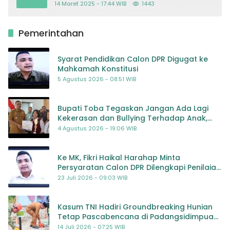
14 Maret 2025 - 17:44 WIB
1443
Pemerintahan
Syarat Pendidikan Calon DPR Digugat ke
Mahkamah Konstitusi
5 Agustus 2026 - 08:51 WIB
Bupati Toba Tegaskan Jangan Ada Lagi
Kekerasan dan Bullying Terhadap Anak,
Dorong Kolaborasi Seluruh Pihak
4 Agustus 2026 - 19:06 WIB
Ke MK, Fikri Haikal Harahap Minta
Persyaratan Calon DPR Dilengkapi Penilaian
Kompetensi
23 Juli 2026 - 09:03 WIB
Kasum TNI Hadiri Groundbreaking Hunian
Tetap Pascabencana di Padangsidimpuan,
Harapan Baru bagi Penyintas
14 Juli 2026 - 07:25 WIB