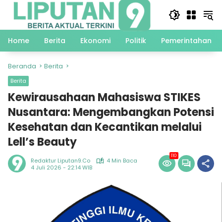
Langsung
ke
konten
Home
Berita
Ekonomi
Politik
Pemerintahan
Beranda
Berita
Berita
Kewirausahaan Mahasiswa STIKES
Nusantara: Mengembangkan Potensi
Kesehatan dan Kecantikan melalui
Lell’s Beauty
110
Redaktur Liputan9.co
4 Min Baca
4 Juli 2026 - 22:14 WIB