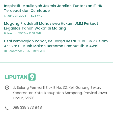
Inspiratif! Maulidiyah Jazmin Jamilah Tuntaskan S1 HKI
Tercepat dan Cumlaude
17 Januari 2026 - 13:25 WIB
Magang Produktif! Mahasiswa Hukum UMM Perkuat
Legalitas Tanah Wakaf di Malang
8 Januari 2026 - 15:39 WIB
Usai Pembagian Rapor, Keluarga Besar Guru SMPS Islam
As-Sirajul Munir Makan Bersama Sambut Libur Awal
Semester
18 Desember 2025 - 19:21 WIB
Jl. Selong Permai II Blok B No. 32, Kel. Gunung Sekar,
Kecamatan Kota, Kabupaten Sampang, Provinsi Jawa
Timur, 69216
085 338 373 848