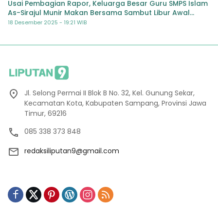
Usai Pembagian Rapor, Keluarga Besar Guru SMPS Islam
As-Sirajul Munir Makan Bersama Sambut Libur Awal
Semester
18 Desember 2025 - 19:21 WIB
Jl. Selong Permai II Blok B No. 32, Kel. Gunung Sekar,
Kecamatan Kota, Kabupaten Sampang, Provinsi Jawa
Timur, 69216
085 338 373 848
redaksiliputan9@gmail.com