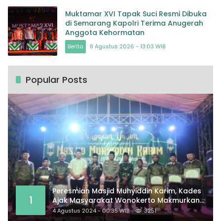
Muktamar XVI Tapak Suci Resmi Dibuka
di Semarang Kapolri Terima Anugerah
Anggota Kehormatan
Berita
8 Agustus 2026 - 13:03 WIB
Popular Posts
Peresmian Masjid Muhyiddin Karim, Kades
1
Ajak Masyarakat Wonokerto Makmurkan
Masjid
4 Agustus 2024 - 00:35 WIB
3251