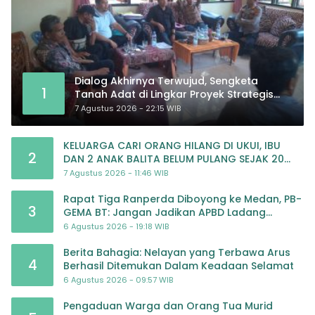
Dialog Akhirnya Terwujud, Sengketa
1
Tanah Adat di Lingkar Proyek Strategis
Nasional Memasuki Babak Baru
7 Agustus 2026 - 22:15 WIB
KELUARGA CARI ORANG HILANG DI UKUI, IBU
2
DAN 2 ANAK BALITA BELUM PULANG SEJAK 20
JULI 2026
7 Agustus 2026 - 11:46 WIB
Rapat Tiga Ranperda Diboyong ke Medan, PB-
3
GEMA BT: Jangan Jadikan APBD Ladang
Pembiayaan yang Tak Perlu
6 Agustus 2026 - 19:18 WIB
Berita Bahagia: Nelayan yang Terbawa Arus
4
Berhasil Ditemukan Dalam Keadaan Selamat
6 Agustus 2026 - 09:57 WIB
Pengaduan Warga dan Orang Tua Murid