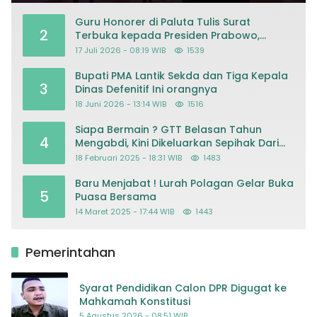
Guru Honorer di Paluta Tulis Surat
2
Terbuka kepada Presiden Prabowo,
Mohon Keadilan atas Dugaan
17 Juli 2026 - 08:19 WIB
1539
Kriminalisasi
Bupati PMA Lantik Sekda dan Tiga Kepala
3
Dinas Defenitif Ini orangnya
18 Juni 2026 - 13:14 WIB
1516
Siapa Bermain ? GTT Belasan Tahun
4
Mengabdi, Kini Dikeluarkan Sepihak Dari
Dapodik
18 Februari 2025 - 18:31 WIB
1483
Baru Menjabat ! Lurah Polagan Gelar Buka
5
Puasa Bersama
14 Maret 2025 - 17:44 WIB
1443
Pemerintahan
Syarat Pendidikan Calon DPR Digugat ke
Mahkamah Konstitusi
5 Agustus 2026 - 08:51 WIB