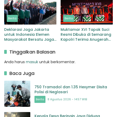
Berita
Berita
Deklarasi Jaga Jakarta
Muktamar XVI Tapak Suci
untuk Indonesia Elemen
Resmi Dibuka di Semarang
Masyarakat Bersatu Jaga
Kapolri Terima Anugerah
Keamanan dan Persatuan
Anggota Kehormatan
Tinggalkan Balasan
Anda harus
masuk
untuk berkomentar.
Baca Juga
750 Tramadol dan 1.35 Hexymer Disita
Polisi di Neglasari
Berita
8 Agustus 2026 - 14:57 WIB
Kepala Desa Beringin Jaya Diduga