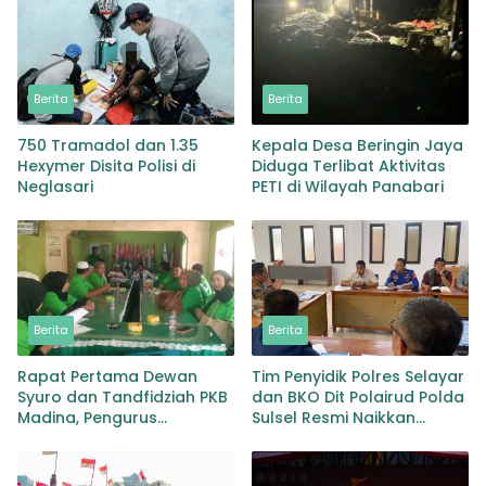
Berita
Berita
750 Tramadol dan 1.35
Kepala Desa Beringin Jaya
Hexymer Disita Polisi di
Diduga Terlibat Aktivitas
Neglasari
PETI di Wilayah Panabari
Berita
Berita
Rapat Pertama Dewan
Tim Penyidik Polres Selayar
Syuro dan Tandfidziah PKB
dan BKO Dit Polairud Polda
Madina, Pengurus
Sulsel Resmi Naikkan
Kecamatan kita selama ini
Status KLM Nurul Salsa ke
adalah Tokoh
Tahap Penyidikan