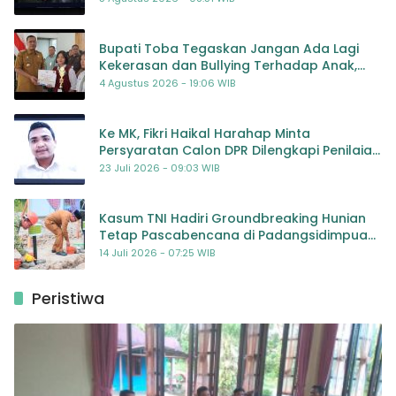
Bupati Toba Tegaskan Jangan Ada Lagi
Kekerasan dan Bullying Terhadap Anak,
Dorong Kolaborasi Seluruh Pihak
4 Agustus 2026 - 19:06 WIB
Ke MK, Fikri Haikal Harahap Minta
Persyaratan Calon DPR Dilengkapi Penilaian
Kompetensi
23 Juli 2026 - 09:03 WIB
Kasum TNI Hadiri Groundbreaking Hunian
Tetap Pascabencana di Padangsidimpuan,
Harapan Baru bagi Penyintas
14 Juli 2026 - 07:25 WIB
Peristiwa