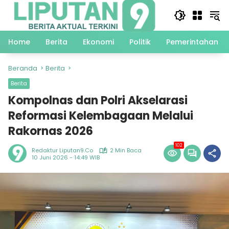
Langsung
ke
konten
Home
Berita
Ekonomi
Politik
Pemerintahan
Beranda
Berita
Berita
Kompolnas dan Polri Akselarasi
Reformasi Kelembagaan Melalui
Rakornas 2026
102
Redaktur Liputan9.co
2 Min Baca
10 Juni 2026 - 14:49 WIB