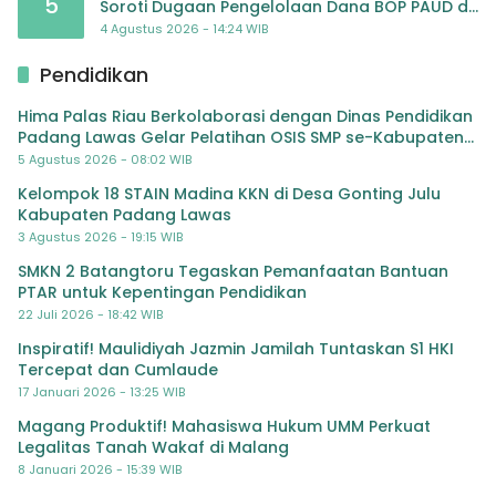
5
Soroti Dugaan Pengelolaan Dana BOP PAUD di
TK Al-Ikhlas Tapanuli Selatan
4 Agustus 2026 - 14:24 WIB
Pendidikan
Hima Palas Riau Berkolaborasi dengan Dinas Pendidikan
Padang Lawas Gelar Pelatihan OSIS SMP se-Kabupaten
Padang Lawas
5 Agustus 2026 - 08:02 WIB
Kelompok 18 STAIN Madina KKN di Desa Gonting Julu
Kabupaten Padang Lawas
3 Agustus 2026 - 19:15 WIB
SMKN 2 Batangtoru Tegaskan Pemanfaatan Bantuan
PTAR untuk Kepentingan Pendidikan
22 Juli 2026 - 18:42 WIB
Inspiratif! Maulidiyah Jazmin Jamilah Tuntaskan S1 HKI
Tercepat dan Cumlaude
17 Januari 2026 - 13:25 WIB
Magang Produktif! Mahasiswa Hukum UMM Perkuat
Legalitas Tanah Wakaf di Malang
8 Januari 2026 - 15:39 WIB