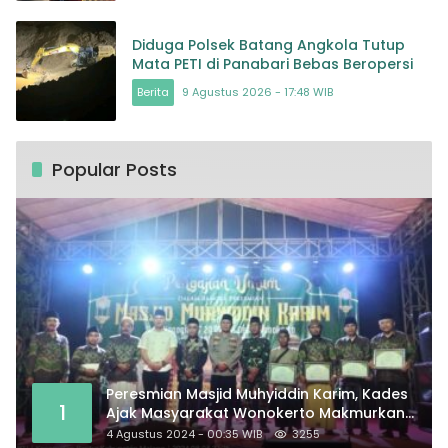
Diduga Polsek Batang Angkola Tutup
Mata PETI di Panabari Bebas Beropersi
Berita
9 Agustus 2026 - 17:48 WIB
Popular Posts
Peresmian Masjid Muhyiddin Karim, Kades
1
Ajak Masyarakat Wonokerto Makmurkan
Masjid
4 Agustus 2024 - 00:35 WIB
3255