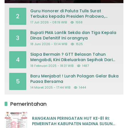
Guru Honorer di Paluta Tulis Surat
2
Terbuka kepada Presiden Prabowo,
Mohon Keadilan atas Dugaan
17 Juli 2026 - 08:19 WIB
1558
Kriminalisasi
Bupati PMA Lantik Sekda dan Tiga Kepala
3
Dinas Defenitif Ini orangnya
18 Juni 2026 - 13:14 WIB
1525
Siapa Bermain ? GTT Belasan Tahun
4
Mengabdi, Kini Dikeluarkan Sepihak Dari
Dapodik
18 Februari 2025 - 18:31 WIB
1487
Baru Menjabat ! Lurah Polagan Gelar Buka
5
Puasa Bersama
14 Maret 2025 - 17:44 WIB
1444
Pemerintahan
RANGKAIAN PERINGATAN HUT KE-81 RI:
PEMERINTAH KABUPATEN MADINA SUSUN