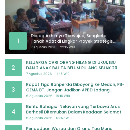
Dialog Akhirnya Terwujud, Sengketa
1
Tanah Adat di Lingkar Proyek Strategis
Nasional Memasuki Babak Baru
7 Agustus 2026 - 22:15 WIB
KELUARGA CARI ORANG HILANG DI UKUI, IBU
2
DAN 2 ANAK BALITA BELUM PULANG SEJAK 20
JULI 2026
7 Agustus 2026 - 11:46 WIB
Rapat Tiga Ranperda Diboyong ke Medan, PB-
3
GEMA BT: Jangan Jadikan APBD Ladang
Pembiayaan yang Tak Perlu
6 Agustus 2026 - 19:18 WIB
Berita Bahagia: Nelayan yang Terbawa Arus
4
Berhasil Ditemukan Dalam Keadaan Selamat
6 Agustus 2026 - 09:57 WIB
Pengaduan Warga dan Orang Tua Murid