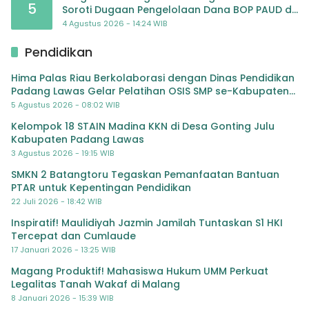
5
Soroti Dugaan Pengelolaan Dana BOP PAUD di
TK Al-Ikhlas Tapanuli Selatan
4 Agustus 2026 - 14:24 WIB
Pendidikan
Hima Palas Riau Berkolaborasi dengan Dinas Pendidikan
Padang Lawas Gelar Pelatihan OSIS SMP se-Kabupaten
Padang Lawas
5 Agustus 2026 - 08:02 WIB
Kelompok 18 STAIN Madina KKN di Desa Gonting Julu
Kabupaten Padang Lawas
3 Agustus 2026 - 19:15 WIB
SMKN 2 Batangtoru Tegaskan Pemanfaatan Bantuan
PTAR untuk Kepentingan Pendidikan
22 Juli 2026 - 18:42 WIB
Inspiratif! Maulidiyah Jazmin Jamilah Tuntaskan S1 HKI
Tercepat dan Cumlaude
17 Januari 2026 - 13:25 WIB
Magang Produktif! Mahasiswa Hukum UMM Perkuat
Legalitas Tanah Wakaf di Malang
8 Januari 2026 - 15:39 WIB