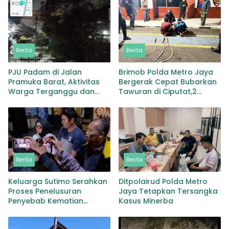
Berita
Berita
PJU Padam di Jalan
Brimob Polda Metro Jaya
Pramuka Barat, Aktivitas
Bergerak Cepat Bubarkan
Warga Terganggu dan
Tawuran di Ciputat,2
Pengguna Jalan Soroti
Orang dan 3 Clurit
Kondisi Gelap
Diamankan
Berita
Berita
Keluarga Sutimo Serahkan
Ditpolairud Polda Metro
Proses Penelusuran
Jaya Tetapkan Tersangka
Penyebab Kematian
Kasus Minerba
Kepada Polisi