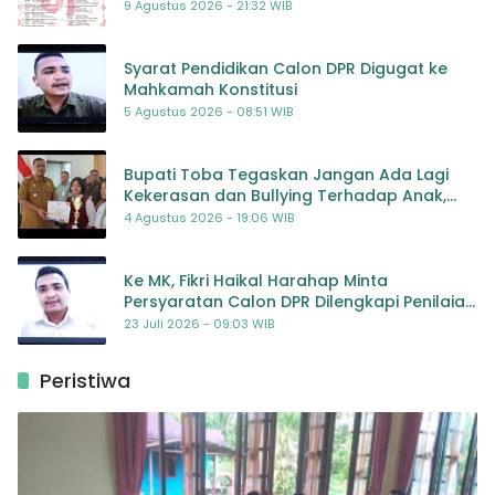
RENCANA KEGIATAN MERIAH DAN BERMAKNA
9 Agustus 2026 - 21:32 WIB
Syarat Pendidikan Calon DPR Digugat ke
Mahkamah Konstitusi
5 Agustus 2026 - 08:51 WIB
Bupati Toba Tegaskan Jangan Ada Lagi
Kekerasan dan Bullying Terhadap Anak,
Dorong Kolaborasi Seluruh Pihak
4 Agustus 2026 - 19:06 WIB
Ke MK, Fikri Haikal Harahap Minta
Persyaratan Calon DPR Dilengkapi Penilaian
Kompetensi
23 Juli 2026 - 09:03 WIB
Peristiwa