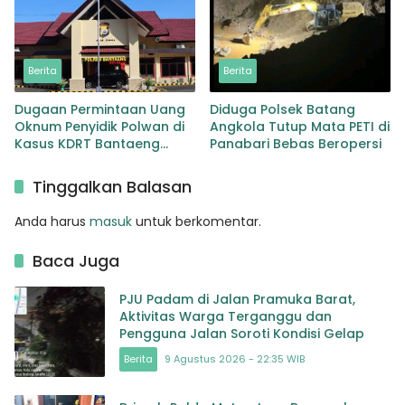
Berita
Berita
Dugaan Permintaan Uang
Diduga Polsek Batang
Oknum Penyidik Polwan di
Angkola Tutup Mata PETI di
Kasus KDRT Bantaeng
Panabari Bebas Beropersi
Didalami Paminal
Tinggalkan Balasan
Anda harus
masuk
untuk berkomentar.
Baca Juga
PJU Padam di Jalan Pramuka Barat,
Aktivitas Warga Terganggu dan
Pengguna Jalan Soroti Kondisi Gelap
Berita
9 Agustus 2026 - 22:35 WIB