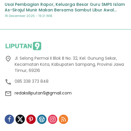
Usai Pembagian Rapor, Keluarga Besar Guru SMPS Islam
As-Sirajul Munir Makan Bersama Sambut Libur Awal
Semester
18 Desember 2025 - 19:21 WIB
Jl. Selong Permai II Blok B No. 32, Kel. Gunung Sekar,
Kecamatan Kota, Kabupaten Sampang, Provinsi Jawa
Timur, 69216
085 338 373 848
redaksiliputan9@gmail.com