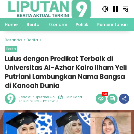
Langsung
ke
konten
Home
Berita
Ekonomi
Politik
Pemerintahan
Beranda
Berita
Berita
Lulus dengan Predikat Terbaik di
Universitas Al-Azhar Kairo Ilham Yeli
Putriani Lambungkan Nama Bangsa
di Kancah Dunia
98
Redaktur Liputan9.co
1 Min Baca
17 Juni 2026 - 12:37 WIB