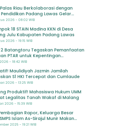
Palas Riau Berkolaborasi dengan
 Pendidikan Padang Lawas Gelar
ihan OSIS SMP se-Kabupaten Padang
tus 2026 - 08:02 WIB
s
pok 18 STAIN Madina KKN di Desa
ing Julu Kabupaten Padang Lawas
us 2026 - 19:15 WIB
 2 Batangtoru Tegaskan Pemanfaatan
an PTAR untuk Kepentingan
dikan
 2026 - 18:42 WIB
ratif! Maulidiyah Jazmin Jamilah
skan S1 HKI Tercepat dan Cumlaude
ari 2026 - 13:25 WIB
ng Produktif! Mahasiswa Hukum UMM
at Legalitas Tanah Wakaf di Malang
ri 2026 - 15:39 WIB
Pembagian Rapor, Keluarga Besar
SMPS Islam As-Sirajul Munir Makan
ma Sambut Libur Awal Semester
mber 2025 - 19:21 WIB