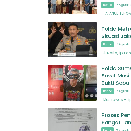
Berita
7 Agustu
TAPANULI TENGAH
Polda Metr
Situasi Jak
Berita
7 Agustu
Jakarta,Liputan
Polda Sums
Sawit Musi
Bukti Sab
Berita
7 Agustu
Musirawas – Lip
Proses Pen
Sangat La
Berita
7 Agustu