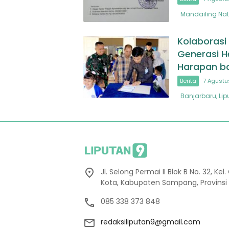
Mandailing Nata
Kolaborasi
Generasi H
Harapan b
Berita
7 Agustu
Banjarbaru, Li
Jl. Selong Permai II Blok B No. 32, 
Kota, Kabupaten Sampang, Provinsi
085 338 373 848
redaksiliputan9@gmail.com