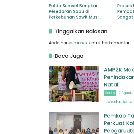
Polda Sumsel Bongkar
Proses
Peredaran Sabu di
Pembata
Perkebunan Sawit Musi
Sangat
Rawas Pengedar di Bekuk
dengan Barang Bukti Sabu
Tinggalkan Balasan
dan Timbangan
Anda harus
masuk
untuk berkomentar.
Baca Juga
AMP2K Madi
Penindakan
Natal
Berita
7 Agustu
Jakarta, Liputa
Pemkab Ta
Perkuat Ko
Pebgaruuta