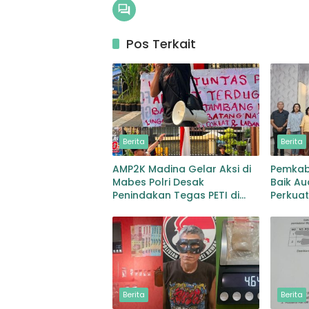
Pos Terkait
Berita
Berita
AMP2K Madina Gelar Aksi di
Pemkab
Mabes Polri Desak
Baik Au
Penindakan Tegas PETI di
Perkuat
Lingga Bayu dan Batang
Pemuli
Natal
dan Pe
Berita
Berita