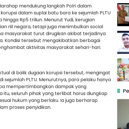
Harahap mendukung langkah Polri dalam
orupsi dalam suplai batu bara ke sejumlah PLTU
ingga Rp5 triliun. Menurut Yudi, kerugian
n riil negara, tetapi juga menimbulkan social
na masyarakat turut dirugikan akibat terjadinya
wa. Kondisi tersebut mengakibatkan berbagai
nghambat aktivitas masyarakat sehari-hari.
tual di balik dugaan korupsi tersebut, mengingat
di sejumlah PLTU. Menurutnya, para pelaku hanya
anpa mempertimbangkan dampak yang
Pe
 itu, seluruh pihak yang terlibat harus diungkap
suai hukum yang berlaku. Ia juga berharap
alam proses penyidikan.