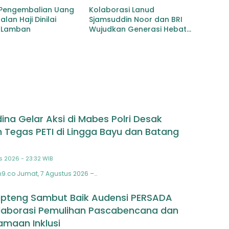
 Pengembalian Uang
Kolaborasi Lanud
lan Haji Dinilai
Sjamsuddin Noor dan BRI
 Lamban
Wujudkan Generasi Hebat
Renovasi TK Angkasa 3
Hadirkan Harapan bagi
masa depan Bangsa
na Gelar Aksi di Mabes Polri Desak
 Tegas PETI di Lingga Bayu dan Batang
s 2026 - 23:32 WIB
n9.co Jumat, 7 Agustus 2026 –…
pteng Sambut Baik Audensi PERSADA
laborasi Pemulihan Pascabencana dan
maan Inklusi