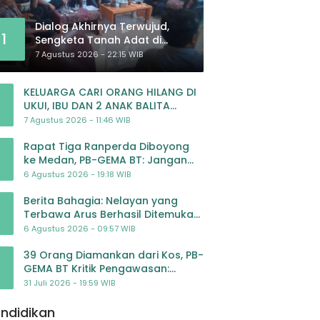
Dialog Akhirnya Terwujud,
1
Sengketa Tanah Adat di
Lingkar Proyek Strategis
7 Agustus 2026 - 22:15 WIB
Nasional Memasuki Babak
Baru
KELUARGA CARI ORANG HILANG DI
UKUI, IBU DAN 2 ANAK BALITA
BELUM PULANG SEJAK 20 JULI 2026
7 Agustus 2026 - 11:46 WIB
Rapat Tiga Ranperda Diboyong
ke Medan, PB-GEMA BT: Jangan
Jadikan APBD Ladang
6 Agustus 2026 - 19:18 WIB
Pembiayaan yang Tak Perlu
Berita Bahagia: Nelayan yang
Terbawa Arus Berhasil Ditemukan
Dalam Keadaan Selamat
6 Agustus 2026 - 09:57 WIB
39 Orang Diamankan dari Kos, PB-
GEMA BT Kritik Pengawasan:
Jangan Tunggu Masyarakat
31 Juli 2026 - 19:59 WIB
Bergerak Baru Negara Bertindak
ndidikan