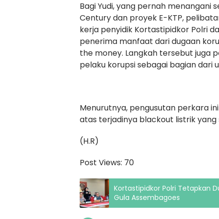
Bagi Yudi, yang pernah menangani s
Century dan proyek E-KTP, peliba
kerja penyidik Kortastipidkor Polr
penerima manfaat dari dugaan korup
the money. Langkah tersebut juga 
pelaku korupsi sebagai bagian dari
Menurutnya, pengusutan perkara in
atas terjadinya blackout listrik yan
(H.R)
Post Views:
70
Kortastipidkor Polri Tetapkan 
Gula Assembagoes