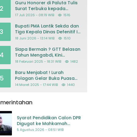
Guru Honorer di Paluta Tulis
2
Surat Terbuka kepada
Presiden Prabowo, Mohon
17 Juli 2026 - 08:19 WIB
1516
Keadilan atas Dugaan
Kriminalisasi
Bupati PMA Lantik Sekda dan
3
Tiga Kepala Dinas Defenitif Ini
orangnya
18 Juni 2026 - 13:14 WIB
1510
Siapa Bermain ? GTT Belasan
4
Tahun Mengabdi, Kini
Dikeluarkan Sepihak Dari
18 Februari 2025 - 18:31 WIB
1482
Dapodik
Baru Menjabat ! Lurah
5
Polagan Gelar Buka Puasa
Bersama
14 Maret 2025 - 17:44 WIB
1440
emerintahan
Syarat Pendidikan Calon DPR
Digugat ke Mahkamah
Konstitusi
5 Agustus 2026 - 08:51 WIB