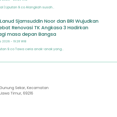
l | Liputan 9.co Alangkah susah…
 Lanud Sjamsuddin Noor dan BRI Wujudkan
ebat Renovasi TK Angkasa 3 Hadirkan
agi masa depan Bangsa
s 2026 - 19:28 WIB
putan 9.co Tawa ceria anak-anak yang…
Kel. Gunung Sekar, Kecamatan
 Jawa Timur, 69216