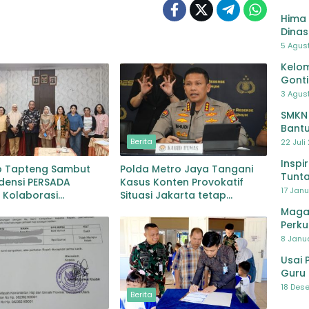
Hima 
Dinas
Pelat
5 Agus
Lawa
Kelom
Gont
3 Agust
SMKN
Bantu
Pendi
Berita
22 Juli
Inspi
 Tapteng Sambut
Polda Metro Jaya Tangani
Tunta
densi PERSADA
Kasus Konten Provokatif
17 Janu
 Kolaborasi
Situasi Jakarta tetap
han Pascabencana
Kondusif
Maga
bgaruutamaan Inklusi
Perku
8 Janua
Usai 
Guru 
Bersa
18 Dese
Berita