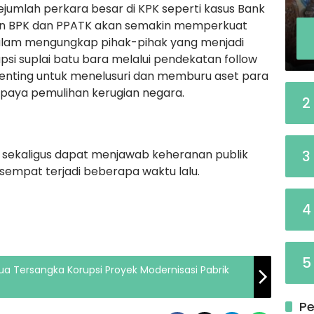
ejumlah perkara besar di KPK seperti kasus Bank
tan BPK dan PPATK akan semakin memperkuat
i dalam mengungkap pihak-pihak yang menjadi
si suplai batu bara melalui pendekatan follow
penting untuk menelusuri dan memburu aset para
 upaya pemulihan kerugian negara.
2
i sekaligus dapat menjawab keheranan publik
3
g sempat terjadi beberapa waktu lalu.
4
5
Dua Tersangka Korupsi Proyek Modernisasi Pabrik
Pe