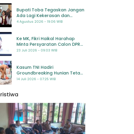
Bupati Toba Tegaskan Jangan
Ada Lagi Kekerasan dan
Bullying Terhadap Anak,
4 Agustus 2026 - 19:06 WIB
Dorong Kolaborasi Seluruh
Pihak
Ke MK, Fikri Haikal Harahap
Minta Persyaratan Calon DPR
Dilengkapi Penilaian
23 Juli 2026 - 09:03 WIB
Kompetensi
Kasum TNI Hadiri
Groundbreaking Hunian Tetap
Pascabencana di
14 Juli 2026 - 07:25 WIB
Padangsidimpuan, Harapan
Baru bagi Penyintas
ristiwa