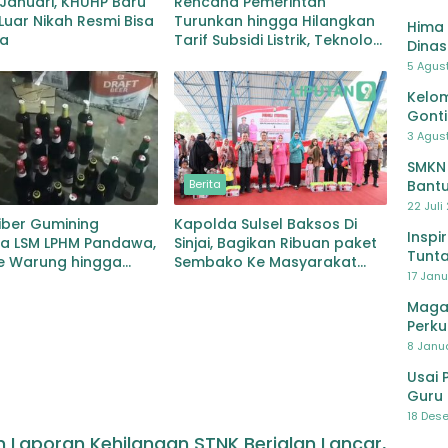
 Januari, KHUHP Baru
Rencana Pemerintah
 Luar Nikah Resmi Bisa
Turunkan hingga Hilangkan
Hima 
na
Tarif Subsidi Listrik, Teknologi
Dinas
PLTS Siap Dikembangkan
Pelat
5 Agus
Lawa
Kelom
Gont
3 Agust
SMKN
Bantu
Berita
Pendi
22 Juli
iber Gumining
Kapolda Sulsel Baksos Di
Inspi
a LSM LPHM Pandawa,
Sinjai, Bagikan Ribuan paket
Tunta
Ke Warung hingga
Sembako Ke Masyarakat
17 Janu
 Di Sekitaran
Kurang Mampu
h Kecamatan Duduk
Maga
an
Perku
8 Janua
Usai 
Guru 
Bersa
18 Dese
 Laporan Kehilangan STNK Berjalan Lancar,