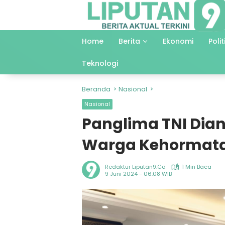
Langsung
ke
konten
Home
Berita
Ekonomi
Polit
Teknologi
Beranda
Nasional
Nasional
Panglima TNI Dia
Warga Kehormat
Redaktur Liputan9.co
1 Min Baca
9 Juni 2024 - 06:08 WIB