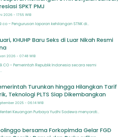
resiasi SPKT PMJ
ni 2026 - 17:55 WIB
n9.co – Pengurusan laporan kehilangan STNK di…
uari, KHUHP Baru Seks di Luar Nikah Resmi
ana
uari 2026 - 07:48 WIB
9.CO – Pemerintah Republik Indonesia secara resmi
…
merintah Turunkan hingga Hilangkan Tarif
trik, Teknologi PLTS Siap Dikembangkan
ptember 2025 - 06:14 WIB
 Menteri Keuangan Purbaya Yudhi Sadewa menyoroti…
bolinggo bersama Forkopimda Gelar FGD