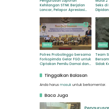
Pengurusan Laporan
Mulai 2
Kehilangan STNK Berjalan
Seks di
Lancar, Pelapor Apresiasi
Dipida
SPKT PMJ
Berita
Berita
Polres Probolinggo bersama
Team S
Forkopimda Gelar FGD untuk
Bersam
Ciptakan Pemilu Damai dan
Sidak 
Berkeadilan
Karaoke
Wilaya
Tinggalkan Balasan
Sampe
Anda harus
masuk
untuk berkomentar.
Baca Juga
Pengurusan