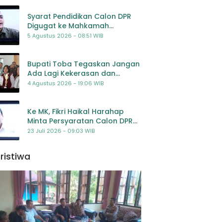
DAN BERMAKNA
Syarat Pendidikan Calon DPR
Digugat ke Mahkamah
Konstitusi
5 Agustus 2026 - 08:51 WIB
Bupati Toba Tegaskan Jangan
Ada Lagi Kekerasan dan
Bullying Terhadap Anak,
4 Agustus 2026 - 19:06 WIB
Dorong Kolaborasi Seluruh
Pihak
Ke MK, Fikri Haikal Harahap
Minta Persyaratan Calon DPR
Dilengkapi Penilaian
23 Juli 2026 - 09:03 WIB
Kompetensi
ristiwa