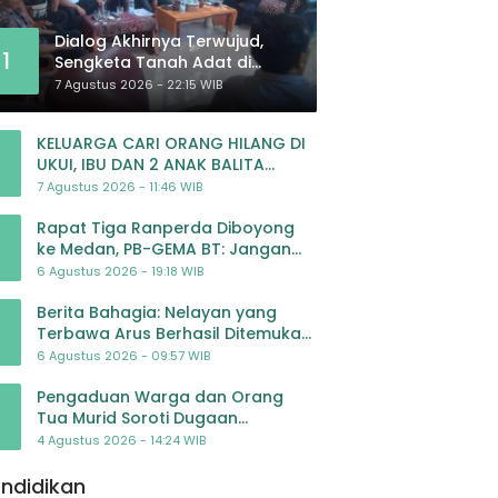
Dialog Akhirnya Terwujud,
1
Sengketa Tanah Adat di
Lingkar Proyek Strategis
7 Agustus 2026 - 22:15 WIB
Nasional Memasuki Babak
Baru
KELUARGA CARI ORANG HILANG DI
UKUI, IBU DAN 2 ANAK BALITA
BELUM PULANG SEJAK 20 JULI 2026
7 Agustus 2026 - 11:46 WIB
Rapat Tiga Ranperda Diboyong
ke Medan, PB-GEMA BT: Jangan
Jadikan APBD Ladang
6 Agustus 2026 - 19:18 WIB
Pembiayaan yang Tak Perlu
Berita Bahagia: Nelayan yang
Terbawa Arus Berhasil Ditemukan
Dalam Keadaan Selamat
6 Agustus 2026 - 09:57 WIB
Pengaduan Warga dan Orang
Tua Murid Soroti Dugaan
Pengelolaan Dana BOP PAUD di TK
4 Agustus 2026 - 14:24 WIB
Al-Ikhlas Tapanuli Selatan
ndidikan