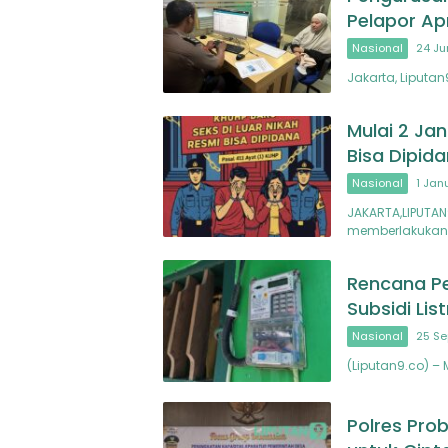
Pelapor Ap
Nasional
24 Ju
Jakarta, Liputa
Mulai 2 Jan
Bisa Dipid
Nasional
1 Jan
JAKARTA,LIPUTAN
memberlakukan
Rencana Pe
Subsidi Lis
Nasional
25 Se
(Liputan9.co) –
Polres Pro