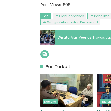
Post Views:
606
Tag:
Dianugerahkan
Panglima 
Warga Kehormatan Puspomad
Wisata Alas Veenus Trawas Ja
Pos Terkait
Nasional
Nasion