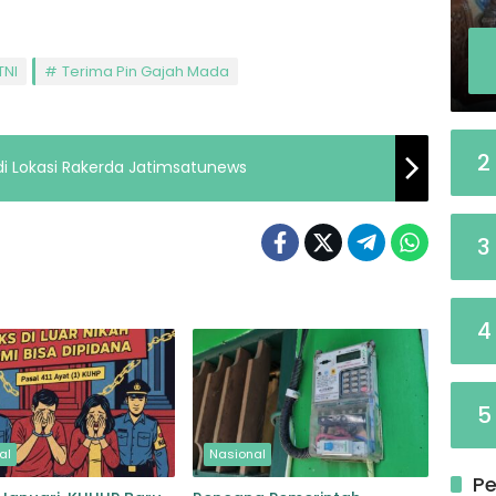
TNI
Terima Pin Gajah Mada
2
di Lokasi Rakerda Jatimsatunews
3
4
5
al
Nasional
Pe