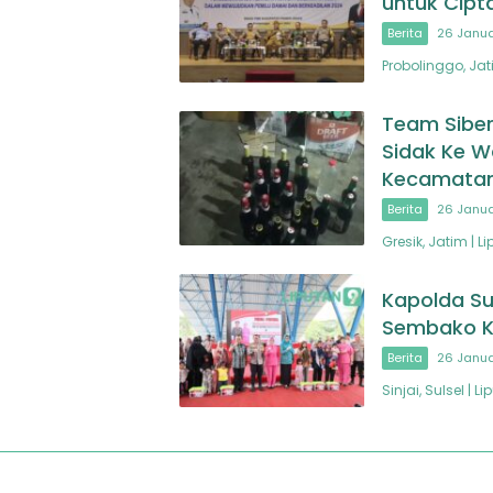
untuk Cipt
Berita
26 Janua
Probolinggo, Jat
Team Sibe
Sidak Ke W
Kecamata
Berita
26 Janua
Gresik, Jatim | 
Kapolda Sul
Sembako K
Berita
26 Janua
Sinjai, Sulsel |