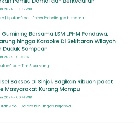
akan Pemilu Damai dan Berkeadilan
ri 2024 - 10:05 WIB
im | Liputan9.co – Polres Probolinggo bersama…
r Gumining Bersama LSM LPHM Pandawa,
arung hingga Karaoke Di Sekitaran Wilayah
n Duduk Sampean
ri 2024 - 09:52 WIB
Liputan9.co – Tim Siber yang…
sel Baksos Di Sinjai, Bagikan Ribuan paket
e Masyarakat Kurang Mampu
ri 2024 - 06:41 WIB
 Liputan9.co – Dalam kunjungan kerjanya…