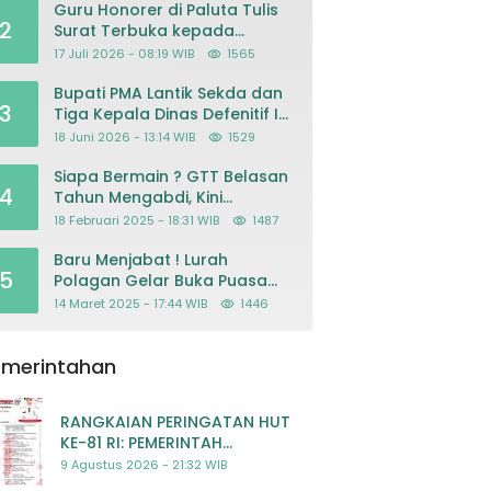
Guru Honorer di Paluta Tulis
2
Surat Terbuka kepada
Presiden Prabowo, Mohon
17 Juli 2026 - 08:19 WIB
1565
Keadilan atas Dugaan
Kriminalisasi
Bupati PMA Lantik Sekda dan
3
Tiga Kepala Dinas Defenitif Ini
orangnya
18 Juni 2026 - 13:14 WIB
1529
Siapa Bermain ? GTT Belasan
4
Tahun Mengabdi, Kini
Dikeluarkan Sepihak Dari
18 Februari 2025 - 18:31 WIB
1487
Dapodik
Baru Menjabat ! Lurah
5
Polagan Gelar Buka Puasa
Bersama
14 Maret 2025 - 17:44 WIB
1446
emerintahan
RANGKAIAN PERINGATAN HUT
KE-81 RI: PEMERINTAH
KABUPATEN MADINA SUSUN
9 Agustus 2026 - 21:32 WIB
RENCANA KEGIATAN MERIAH