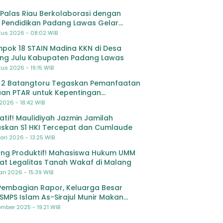
Palas Riau Berkolaborasi dengan
 Pendidikan Padang Lawas Gelar
ihan OSIS SMP se-Kabupaten Padang
tus 2026 - 08:02 WIB
s
pok 18 STAIN Madina KKN di Desa
ing Julu Kabupaten Padang Lawas
us 2026 - 19:15 WIB
 2 Batangtoru Tegaskan Pemanfaatan
an PTAR untuk Kepentingan
dikan
 2026 - 18:42 WIB
ratif! Maulidiyah Jazmin Jamilah
skan S1 HKI Tercepat dan Cumlaude
ari 2026 - 13:25 WIB
ng Produktif! Mahasiswa Hukum UMM
at Legalitas Tanah Wakaf di Malang
ri 2026 - 15:39 WIB
Pembagian Rapor, Keluarga Besar
SMPS Islam As-Sirajul Munir Makan
ma Sambut Libur Awal Semester
mber 2025 - 19:21 WIB