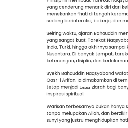
Prinsip ini membuat Tarekat Naqsyab
yang cenderung menarik diri dari ke
menekankan “hati di tengah kerama
sedang berinteraksi, bekerja, dan men
Seiring waktu, ajaran Bahauddin me
yang sangat kuat. Tarekat Naqsyaba
India, Turki, hingga akhirnya sampai
Nusantara. Di banyak tempat, tareka
ketenangan, disiplin, dan kedalam
Syekh Bahauddin Naqsyaband wafat
Qasr-i Arifan. Ia dimakamkan di te
tetap menjadi مقصد ziarah bagi banyak orang yang mencari ketenangan jiwa serta
inspirasi spiritual.
Warisan terbesarnya bukan hanya se
tanpa melupakan Allah, dan berzikir
sunyi yang justru menghidupkan hati