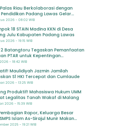
Palas Riau Berkolaborasi dengan
 Pendidikan Padang Lawas Gelar
ihan OSIS SMP se-Kabupaten Padang
tus 2026 - 08:02 WIB
s
pok 18 STAIN Madina KKN di Desa
ing Julu Kabupaten Padang Lawas
us 2026 - 19:15 WIB
 2 Batangtoru Tegaskan Pemanfaatan
an PTAR untuk Kepentingan
dikan
 2026 - 18:42 WIB
ratif! Maulidiyah Jazmin Jamilah
skan S1 HKI Tercepat dan Cumlaude
ari 2026 - 13:25 WIB
ng Produktif! Mahasiswa Hukum UMM
at Legalitas Tanah Wakaf di Malang
ri 2026 - 15:39 WIB
Pembagian Rapor, Keluarga Besar
SMPS Islam As-Sirajul Munir Makan
ma Sambut Libur Awal Semester
mber 2025 - 19:21 WIB