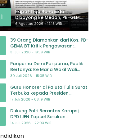
Rapat Tiga Ranperda
1
Diboyong ke Medan, PB-GEMA
BT: Jangan Jadikan APBD
6 Agustus 2026 - 19:18 WIB
Ladang Pembiayaan yang
Tak Perlu
39 Orang Diamankan dari Kos, PB-
GEMA BT Kritik Pengawasan:
Jangan Tunggu Masyarakat
31 Juli 2026 - 19:59 WIB
Bergerak Baru Negara Bertindak
Paripurna Demi Paripurna, Publik
Bertanya: Ke Mana Wakil Wali
Kota Padangsidimpuan?
30 Juli 2026 - 15:05 WIB
Guru Honorer di Paluta Tulis Surat
Terbuka kepada Presiden
Prabowo, Mohon Keadilan atas
17 Juli 2026 - 08:19 WIB
Dugaan Kriminalisasi
Dukung Polri Berantas Korupsi,
DPD IJEN Tapsel Serukan
Pengawalan Kasus Mantan
14 Juli 2026 - 22:03 WIB
Jampidsus hingga Tuntas
ndidikan