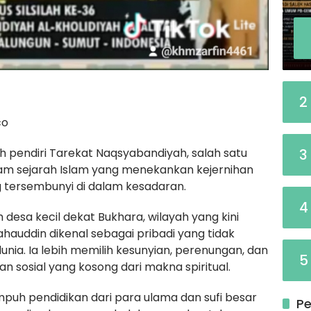
2
co
 pendiri Tarekat Naqsyabandiyah, salah satu
3
lam sejarah Islam yang menekankan kejernihan
ang tersembunyi di dalam kesadaran.
4
ah desa kecil dekat Bukhara, wilayah yang kini
ahauddin dikenal sebagai pribadi yang tidak
nia. Ia lebih memilih kesunyian, perenungan, dan
5
n sosial yang kosong dari makna spiritual.
puh pendidikan dari para ulama dan sufi besar
Pe