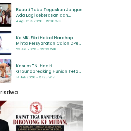
Bupati Toba Tegaskan Jangan
Ada Lagi Kekerasan dan
Bullying Terhadap Anak,
4 Agustus 2026 - 19:06 WIB
Dorong Kolaborasi Seluruh
Pihak
Ke MK, Fikri Haikal Harahap
Minta Persyaratan Calon DPR
Dilengkapi Penilaian
23 Juli 2026 - 09:03 WIB
Kompetensi
Kasum TNI Hadiri
Groundbreaking Hunian Tetap
Pascabencana di
14 Juli 2026 - 07:25 WIB
Padangsidimpuan, Harapan
Baru bagi Penyintas
ristiwa