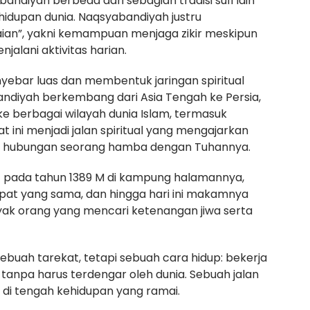
andiyah berbeda dari sebagian tradisi sufi lain
hidupan dunia. Naqsyabandiyah justru
ian”, yakni kemampuan menjaga zikir meskipun
jalani aktivitas harian.
nyebar luas dan membentuk jaringan spiritual
ndiyah berkembang dari Asia Tengah ke Persia,
 ke berbagai wilayah dunia Islam, termasuk
t ini menjadi jalan spiritual yang mengajarkan
an hubungan seorang hamba dengan Tuhannya.
 pada tahun 1389 M di kampung halamannya,
mpat yang sama, dan hingga hari ini makamnya
buah tarekat, tetapi sebuah cara hidup: bekerja
 tanpa harus terdengar oleh dunia. Sebuah jalan
 di tengah kehidupan yang ramai.