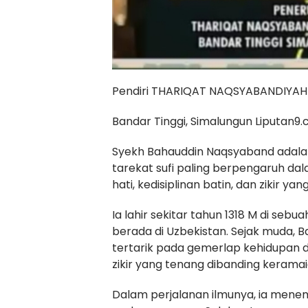
Pendiri THARIQAT NAQSYABANDIYAH
Bandar Tinggi, Simalungun Liputan9.
Syekh Bahauddin Naqsyaband adalah
tarekat sufi paling berpengaruh da
hati, kedisiplinan batin, dan zikir y
Ia lahir sekitar tahun 1318 M di sebu
berada di Uzbekistan. Sejak muda, B
tertarik pada gemerlap kehidupan du
zikir yang tenang dibanding keramaia
Dalam perjalanan ilmunya, ia menem