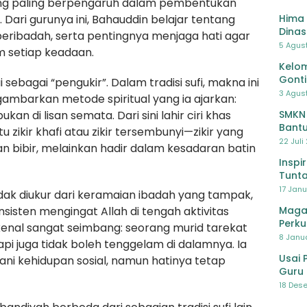
ang paling berpengaruh dalam pembentukan
. Dari gurunya ini, Bahauddin belajar tentang
Hima 
Dinas
eribadah, serta pentingnya menjaga hati agar
Pelat
5 Agus
m setiap keadaan.
Lawa
Kelom
Gont
ebagai “pengukir”. Dalam tradisi sufi, makna ini
3 Agust
ambarkan metode spiritual yang ia ajarkan:
an di lisan semata. Dari sini lahir ciri khas
SMKN
Bantu
zikir khafi atau zikir tersembunyi—zikir yang
Pendi
22 Juli
n bibir, melainkan hadir dalam kesadaran batin
Inspi
Tunta
17 Janu
tidak diukur dari keramaian ibadah yang tampak,
nsisten mengingat Allah di tengah aktivitas
Maga
Perku
dikenal sangat seimbang: seorang murid tarekat
8 Janua
api juga tidak boleh tenggelam di dalamnya. Ia
Usai 
ani kehidupan sosial, namun hatinya tetap
Guru 
Bersa
18 Dese