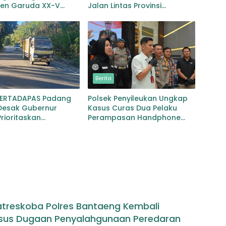
gen Garuda XX-V
Jalan Lintas Provinsi
CO
Jembatan Merah Lingga
Bayu
Berita
PERTADAPAS Padang
Polsek Penyileukan Ungkap
Desak Gubernur
Kasus Curas Dua Pelaku
rioritaskan
Perampasan Handphone
an Jalan Provinsi
Pelajar Ditangkap
an–Gunungtua
atreskoba Polres Bantaeng Kembali
sus Dugaan Penyalahgunaan Peredaran