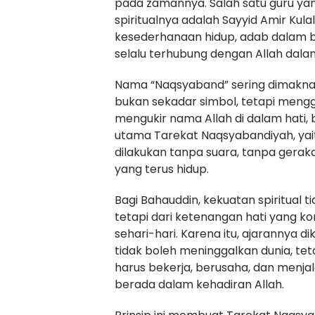
pada zamannya. Salah satu guru y
spiritualnya adalah Sayyid Amir Kulal
kesederhanaan hidup, adab dalam b
selalu terhubung dengan Allah dala
Nama “Naqsyaband” sering dimaknai s
bukan sekadar simbol, tetapi mengg
mengukir nama Allah di dalam hati, buk
utama Tarekat Naqsyabandiyah, yaitu 
dilakukan tanpa suara, tanpa geraka
yang terus hidup.
Bagi Bahauddin, kekuatan spiritual 
tetapi dari ketenangan hati yang ko
sehari-hari. Karena itu, ajarannya 
tidak boleh meninggalkan dunia, tet
harus bekerja, berusaha, dan menjal
berada dalam kehadiran Allah.