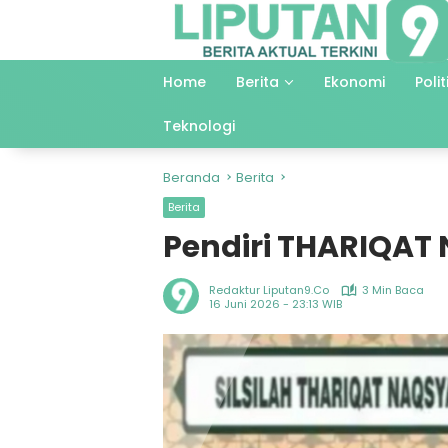
Langsung
ke
konten
Home
Berita
Ekonomi
Polit
Teknologi
Beranda
Berita
Berita
Pendiri THARIQA
Redaktur Liputan9.co
3 Min Baca
16 Juni 2026 - 23:13 WIB