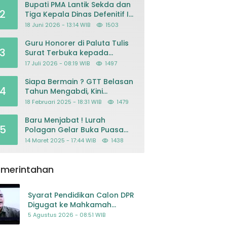
Bupati PMA Lantik Sekda dan
2
Tiga Kepala Dinas Defenitif Ini
orangnya
18 Juni 2026 - 13:14 WIB
1503
Guru Honorer di Paluta Tulis
3
Surat Terbuka kepada
Presiden Prabowo, Mohon
17 Juli 2026 - 08:19 WIB
1497
Keadilan atas Dugaan
Kriminalisasi
Siapa Bermain ? GTT Belasan
4
Tahun Mengabdi, Kini
Dikeluarkan Sepihak Dari
18 Februari 2025 - 18:31 WIB
1479
Dapodik
Baru Menjabat ! Lurah
5
Polagan Gelar Buka Puasa
Bersama
14 Maret 2025 - 17:44 WIB
1438
emerintahan
Syarat Pendidikan Calon DPR
Digugat ke Mahkamah
Konstitusi
5 Agustus 2026 - 08:51 WIB