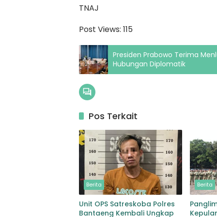
TNAJ
Post Views:
115
Presiden Prabowo Terima Menl
Hubungan Diplomatik
Pos Terkait
Berita
Berita
Unit OPS Satreskoba Polres
Pangli
Bantaeng Kembali Ungkap
Kepulan