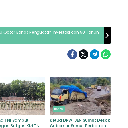
u Qatar Bahas Penguatan Investasi dan 50 Tahun
Berita
ma TNI Sambut
Ketua DPW IJEN Sumut Desak
gan Satgas Kizi TNI
Gubernur Sumut Perbaikan