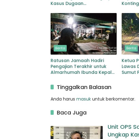
Kasus Dugaan
Kontin
Penyalahgunaan Peredaran
MONUS
Narkotika Jenis Sabu
Berita
Berita
Ratusan Jamaah Hadiri
Ketua 
Pengajian Terakhir untuk
Lawas 
Almarhumah Ibunda Kepala
Sumut P
BKD Padang Lawas
Pelebar
Sibuhu
Tinggalkan Balasan
Anda harus
masuk
untuk berkomentar.
Baca Juga
Unit OPS S
Ungkap Ka