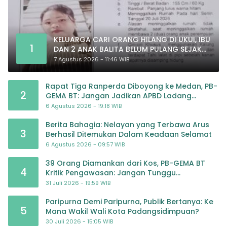
KELUARGA CARI ORANG HILANG DI UKUI, IBU
1
DAN 2 ANAK BALITA BELUM PULANG SEJAK
20 JULI 2026
7 Agustus 2026 - 11:46 WIB
Rapat Tiga Ranperda Diboyong ke Medan, PB-
2
GEMA BT: Jangan Jadikan APBD Ladang
Pembiayaan yang Tak Perlu
6 Agustus 2026 - 19:18 WIB
Berita Bahagia: Nelayan yang Terbawa Arus
3
Berhasil Ditemukan Dalam Keadaan Selamat
6 Agustus 2026 - 09:57 WIB
39 Orang Diamankan dari Kos, PB-GEMA BT
4
Kritik Pengawasan: Jangan Tunggu
Masyarakat Bergerak Baru Negara Bertindak
31 Juli 2026 - 19:59 WIB
Paripurna Demi Paripurna, Publik Bertanya: Ke
5
Mana Wakil Wali Kota Padangsidimpuan?
30 Juli 2026 - 15:05 WIB