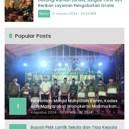
Datangi Rumah Lansia, Satgas Yonif 623
Berikan Layanan Pengobatan Gratis
Berita
6 Januari 2024 - 23:34 WIB
Popular Posts
Peresmian Masjid Muhyiddin Karim, Kades
1
Ajak Masyarakat Wonokerto Makmurkan
Masjid
4 Agustus 2024 - 00:35 WIB
3244
Bupati PMA Lantik Sekda dan Tiga Kepala