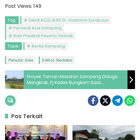
Post Views:
149
Tag:
Diklat ACLS di RS Dr. Soetomo Surabaya
Perawat Asal Sampang
Raih Predikat Peserta Terbaik
Topik:
Berita Sampang
Penulis: Alex
Editor: Redaksi
Proyek Taman Masaran Sampang Diduga
Mangkrak, Pj Kades Bungkam Saat
Dikonfirmasi
Pos Terkait