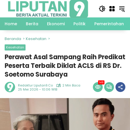
Langsung
ke
konten
Home
Berita
Ekonomi
Politik
Pemerintahan
Beranda
Kesehatan
Kesehatan
Perawat Asal Sampang Raih Predikat
Peserta Terbaik Diklat ACLS di RS Dr.
Soetomo Surabaya
149
Redaktur Liputan9.co
2 Min Baca
25 Mei 2026 - 10:06 WIB