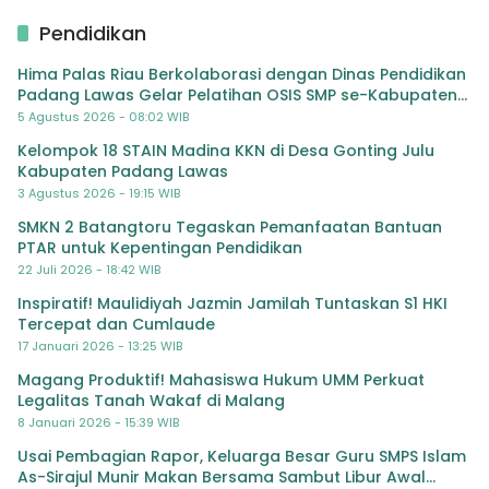
Pendidikan
Hima Palas Riau Berkolaborasi dengan Dinas Pendidikan
Padang Lawas Gelar Pelatihan OSIS SMP se-Kabupaten
Padang Lawas
5 Agustus 2026 - 08:02 WIB
Kelompok 18 STAIN Madina KKN di Desa Gonting Julu
Kabupaten Padang Lawas
3 Agustus 2026 - 19:15 WIB
SMKN 2 Batangtoru Tegaskan Pemanfaatan Bantuan
PTAR untuk Kepentingan Pendidikan
22 Juli 2026 - 18:42 WIB
Inspiratif! Maulidiyah Jazmin Jamilah Tuntaskan S1 HKI
Tercepat dan Cumlaude
17 Januari 2026 - 13:25 WIB
Magang Produktif! Mahasiswa Hukum UMM Perkuat
Legalitas Tanah Wakaf di Malang
8 Januari 2026 - 15:39 WIB
Usai Pembagian Rapor, Keluarga Besar Guru SMPS Islam
As-Sirajul Munir Makan Bersama Sambut Libur Awal