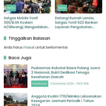
Berita
Berita
Satgas Mobile Yonif
Datangi Rumah Lansia,
300/BJW Kodam
Satgas Yonif 623 Berikan
III/Siliwangi, Mengadakan
Layanan Pengobatan
Pengobatan Massal di
Gratis
Sinak Papua
Tinggalkan Balasan
Anda harus
masuk
untuk berkomentar.
Baca Juga
Puskesmas Robatal Bawa Pulang Juara
2 Nasional, Bukti Dedikasi Tenaga
Kesehatan Daerah
Kesehatan
3 November 2025 - 08:51 WIB
Anggota Kodim 1710/Mimika Laksanakan
Kesegaran Jasmani Periodik I Tahun
2024