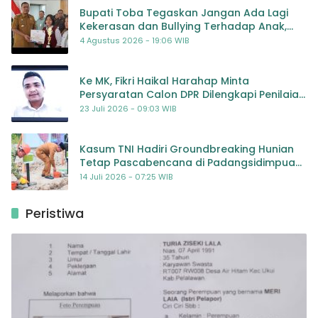
Bupati Toba Tegaskan Jangan Ada Lagi
Kekerasan dan Bullying Terhadap Anak,
Dorong Kolaborasi Seluruh Pihak
4 Agustus 2026 - 19:06 WIB
Ke MK, Fikri Haikal Harahap Minta
Persyaratan Calon DPR Dilengkapi Penilaian
Kompetensi
23 Juli 2026 - 09:03 WIB
Kasum TNI Hadiri Groundbreaking Hunian
Tetap Pascabencana di Padangsidimpuan,
Harapan Baru bagi Penyintas
14 Juli 2026 - 07:25 WIB
Peristiwa