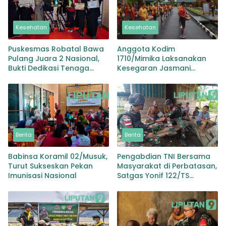
Kesehatan
Kesehatan
Puskesmas Robatal Bawa
Anggota Kodim
Pulang Juara 2 Nasional,
1710/Mimika Laksanakan
Bukti Dedikasi Tenaga
Kesegaran Jasmani
Kesehatan Daerah
Periodik I Tahun 2024
Berita
Berita
Babinsa Koramil 02/Musuk,
Pengabdian TNI Bersama
Turut Sukseskan Pekan
Masyarakat di Perbatasan,
Imunisasi Nasional
Satgas Yonif 122/TS
Berikan Pelayanan
Kesehatan Gratis