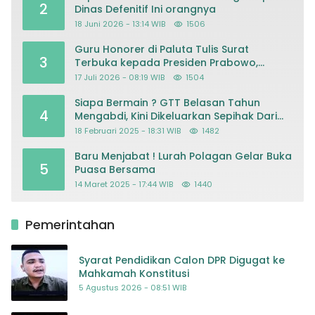
2
Dinas Defenitif Ini orangnya
18 Juni 2026 - 13:14 WIB
1506
Guru Honorer di Paluta Tulis Surat
3
Terbuka kepada Presiden Prabowo,
Mohon Keadilan atas Dugaan
17 Juli 2026 - 08:19 WIB
1504
Kriminalisasi
Siapa Bermain ? GTT Belasan Tahun
4
Mengabdi, Kini Dikeluarkan Sepihak Dari
Dapodik
18 Februari 2025 - 18:31 WIB
1482
Baru Menjabat ! Lurah Polagan Gelar Buka
5
Puasa Bersama
14 Maret 2025 - 17:44 WIB
1440
Pemerintahan
Syarat Pendidikan Calon DPR Digugat ke
Mahkamah Konstitusi
5 Agustus 2026 - 08:51 WIB