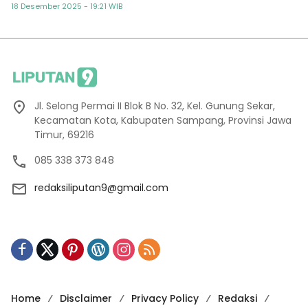
Semester
18 Desember 2025 - 19:21 WIB
Jl. Selong Permai II Blok B No. 32, Kel. Gunung Sekar,
Kecamatan Kota, Kabupaten Sampang, Provinsi Jawa
Timur, 69216
085 338 373 848
redaksiliputan9@gmail.com
Home
Disclaimer
Privacy Policy
Redaksi