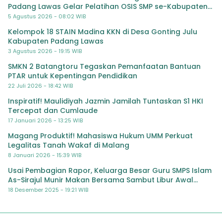
Padang Lawas Gelar Pelatihan OSIS SMP se-Kabupaten
Padang Lawas
5 Agustus 2026 - 08:02 WIB
Kelompok 18 STAIN Madina KKN di Desa Gonting Julu
Kabupaten Padang Lawas
3 Agustus 2026 - 19:15 WIB
SMKN 2 Batangtoru Tegaskan Pemanfaatan Bantuan
PTAR untuk Kepentingan Pendidikan
22 Juli 2026 - 18:42 WIB
Inspiratif! Maulidiyah Jazmin Jamilah Tuntaskan S1 HKI
Tercepat dan Cumlaude
17 Januari 2026 - 13:25 WIB
Magang Produktif! Mahasiswa Hukum UMM Perkuat
Legalitas Tanah Wakaf di Malang
8 Januari 2026 - 15:39 WIB
Usai Pembagian Rapor, Keluarga Besar Guru SMPS Islam
As-Sirajul Munir Makan Bersama Sambut Libur Awal
Semester
18 Desember 2025 - 19:21 WIB