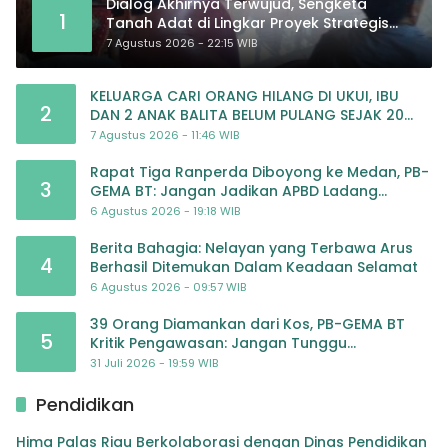
Dialog Akhirnya Terwujud, Sengketa
1
Tanah Adat di Lingkar Proyek Strategis
Nasional Memasuki Babak Baru
7 Agustus 2026 - 22:15 WIB
KELUARGA CARI ORANG HILANG DI UKUI, IBU
2
DAN 2 ANAK BALITA BELUM PULANG SEJAK 20
JULI 2026
7 Agustus 2026 - 11:46 WIB
Rapat Tiga Ranperda Diboyong ke Medan, PB-
3
GEMA BT: Jangan Jadikan APBD Ladang
Pembiayaan yang Tak Perlu
6 Agustus 2026 - 19:18 WIB
Berita Bahagia: Nelayan yang Terbawa Arus
4
Berhasil Ditemukan Dalam Keadaan Selamat
6 Agustus 2026 - 09:57 WIB
39 Orang Diamankan dari Kos, PB-GEMA BT
5
Kritik Pengawasan: Jangan Tunggu
Masyarakat Bergerak Baru Negara Bertindak
31 Juli 2026 - 19:59 WIB
Pendidikan
Hima Palas Riau Berkolaborasi dengan Dinas Pendidikan