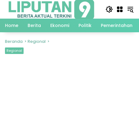
Langsung
ke
konten
Home
Berita
Ekonomi
Politik
Pemerintahan
Beranda
Regional
Regional