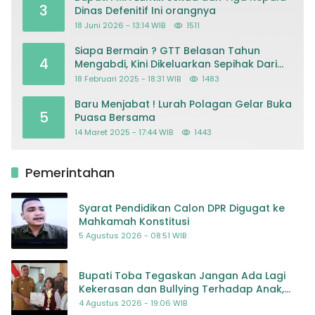
3
Dinas Defenitif Ini orangnya
18 Juni 2026 - 13:14 WIB
1511
Siapa Bermain ? GTT Belasan Tahun
4
Mengabdi, Kini Dikeluarkan Sepihak Dari
Dapodik
18 Februari 2025 - 18:31 WIB
1483
Baru Menjabat ! Lurah Polagan Gelar Buka
5
Puasa Bersama
14 Maret 2025 - 17:44 WIB
1443
Pemerintahan
Syarat Pendidikan Calon DPR Digugat ke
Mahkamah Konstitusi
5 Agustus 2026 - 08:51 WIB
Bupati Toba Tegaskan Jangan Ada Lagi
Kekerasan dan Bullying Terhadap Anak,
Dorong Kolaborasi Seluruh Pihak
4 Agustus 2026 - 19:06 WIB