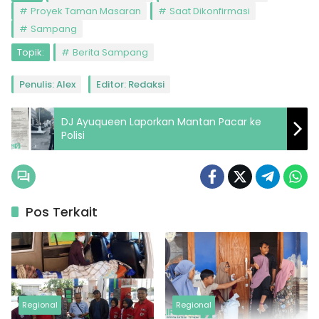
Proyek Taman Masaran
Saat Dikonfirmasi
Sampang
Topik:
Berita Sampang
Penulis: Alex
Editor: Redaksi
DJ Ayuqueen Laporkan Mantan Pacar ke
Polisi
Pos Terkait
Regional
Regional