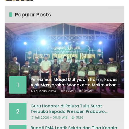
Popular Posts
Peresmian Masjid Muhyiddin Karim, Kades
1
Ajak Masyarakat Wonokerto Makmurkan
Masjid
4 Agustus 2024 - 00:35 WIB
3249
Guru Honorer di Paluta Tulis Surat
2
Terbuka kepada Presiden Prabowo,
Mohon Keadilan atas Dugaan
17 Juli 2026 - 08:19 WIB
1526
Kriminalisasi
Bupati PMA Lantik Sekda dan Tiga Kepala