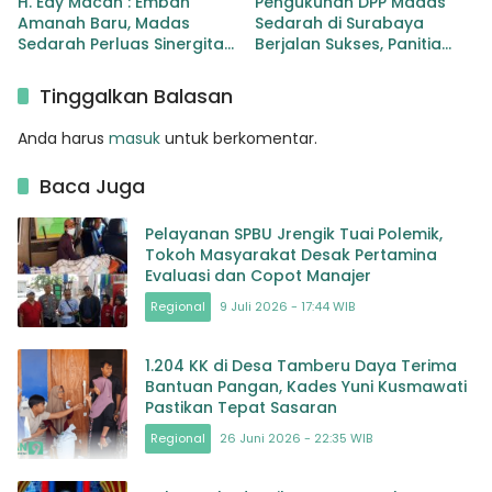
H. Edy Macan : Emban
Pengukuhan DPP Madas
Amanah Baru, Madas
Sedarah di Surabaya
Sedarah Perluas Sinergitas
Berjalan Sukses, Panitia
Nasional
Apresiasi Pelayanan Grand
Mercure
Tinggalkan Balasan
Anda harus
masuk
untuk berkomentar.
Baca Juga
Pelayanan SPBU Jrengik Tuai Polemik,
Tokoh Masyarakat Desak Pertamina
Evaluasi dan Copot Manajer
Regional
9 Juli 2026 - 17:44 WIB
1.204 KK di Desa Tamberu Daya Terima
Bantuan Pangan, Kades Yuni Kusmawati
Pastikan Tepat Sasaran
Regional
26 Juni 2026 - 22:35 WIB