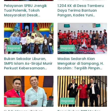
Pelayanan SPBU Jrengik
1.204 KK di Desa Tamberu
Tuai Polemik, Tokoh
Daya Terima Bantuan
Masyarakat Desak
Pangan, Kades Yuni
Pertamina Evaluasi dan
Kusmawati Pastikan Tepat
Copot Manajer
Sasaran
Regional
Regional
Bukan Sekadar Liburan,
Madas Sedarah Kian
SMPS Islam As-Sirajul Munir
Mengakar di Sampang, H.
Perkuat Kebersamaan
Ibrohim : Terpilih Pimpin
Melalui Family Gathering di
DPAC Robatal
Kota Batu
Regional
Regional