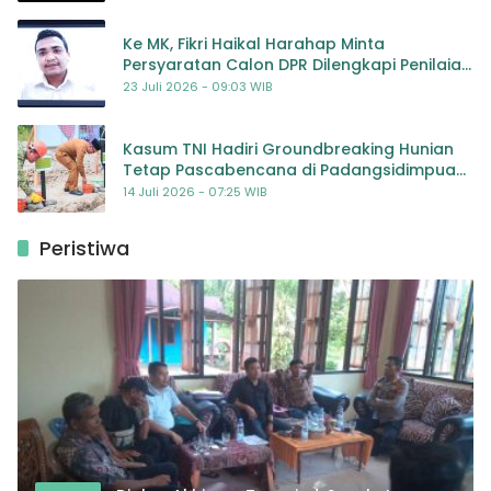
Ke MK, Fikri Haikal Harahap Minta
Persyaratan Calon DPR Dilengkapi Penilaian
Kompetensi
23 Juli 2026 - 09:03 WIB
Kasum TNI Hadiri Groundbreaking Hunian
Tetap Pascabencana di Padangsidimpuan,
Harapan Baru bagi Penyintas
14 Juli 2026 - 07:25 WIB
Peristiwa