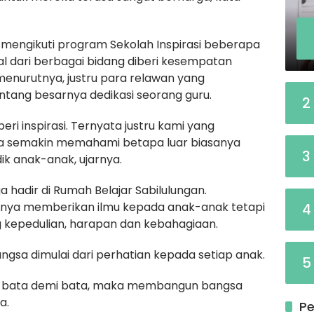
engikuti program Sekolah Inspirasi beberapa
nal dari berbagai bidang diberi kesempatan
menurutnya, justru para relawan yang
tang besarnya dedikasi seorang guru.
2
i inspirasi. Ternyata justru kami yang
aya semakin memahami betapa luar biasanya
3
k anak-anak, ujarnya.
 hadir di Rumah Belajar Sabilulungan.
anya memberikan ilmu kepada anak-anak tetapi
4
 kepedulian, harapan dan kebahagiaan.
sa dimulai dari perhatian kepada setiap anak.
5
 bata demi bata, maka membangun bangsa
a.
Pe