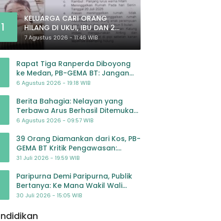
KELUARGA CARI ORANG
1
HILANG DI UKUI, IBU DAN 2
ANAK BALITA BELUM PULANG
7 Agustus 2026 - 11:46 WIB
SEJAK 20 JULI 2026
Rapat Tiga Ranperda Diboyong
ke Medan, PB-GEMA BT: Jangan
Jadikan APBD Ladang
6 Agustus 2026 - 19:18 WIB
Pembiayaan yang Tak Perlu
Berita Bahagia: Nelayan yang
Terbawa Arus Berhasil Ditemukan
Dalam Keadaan Selamat
6 Agustus 2026 - 09:57 WIB
39 Orang Diamankan dari Kos, PB-
GEMA BT Kritik Pengawasan:
Jangan Tunggu Masyarakat
31 Juli 2026 - 19:59 WIB
Bergerak Baru Negara Bertindak
Paripurna Demi Paripurna, Publik
Bertanya: Ke Mana Wakil Wali
Kota Padangsidimpuan?
30 Juli 2026 - 15:05 WIB
ndidikan