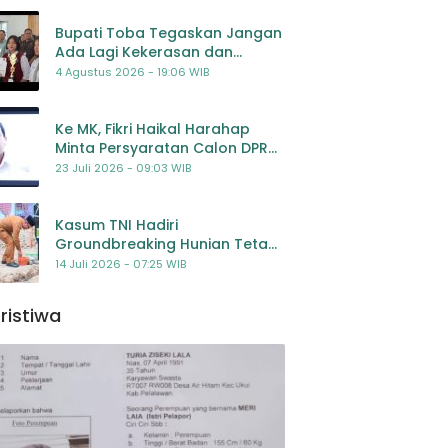
Bupati Toba Tegaskan Jangan
Ada Lagi Kekerasan dan
Bullying Terhadap Anak,
4 Agustus 2026 - 19:06 WIB
Dorong Kolaborasi Seluruh
Pihak
Ke MK, Fikri Haikal Harahap
Minta Persyaratan Calon DPR
Dilengkapi Penilaian
23 Juli 2026 - 09:03 WIB
Kompetensi
Kasum TNI Hadiri
Groundbreaking Hunian Tetap
Pascabencana di
14 Juli 2026 - 07:25 WIB
Padangsidimpuan, Harapan
Baru bagi Penyintas
ristiwa