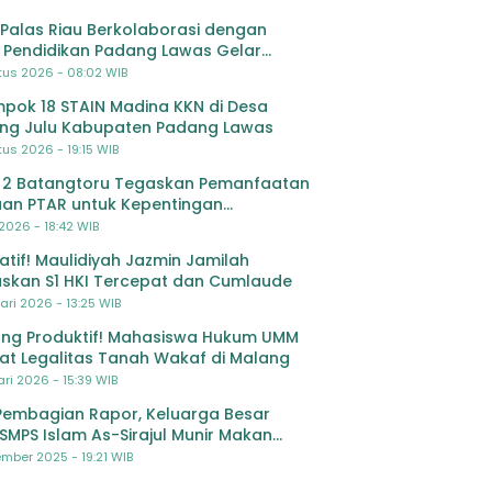
Palas Riau Berkolaborasi dengan
 Pendidikan Padang Lawas Gelar
ihan OSIS SMP se-Kabupaten Padang
tus 2026 - 08:02 WIB
s
pok 18 STAIN Madina KKN di Desa
ing Julu Kabupaten Padang Lawas
us 2026 - 19:15 WIB
 2 Batangtoru Tegaskan Pemanfaatan
an PTAR untuk Kepentingan
dikan
 2026 - 18:42 WIB
ratif! Maulidiyah Jazmin Jamilah
skan S1 HKI Tercepat dan Cumlaude
ari 2026 - 13:25 WIB
ng Produktif! Mahasiswa Hukum UMM
at Legalitas Tanah Wakaf di Malang
ri 2026 - 15:39 WIB
Pembagian Rapor, Keluarga Besar
SMPS Islam As-Sirajul Munir Makan
ma Sambut Libur Awal Semester
mber 2025 - 19:21 WIB