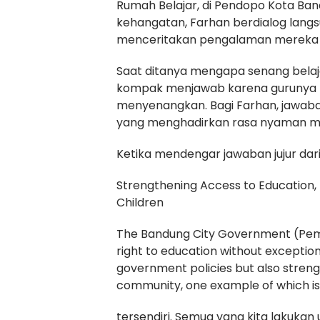
Rumah Belajar, di Pendopo Kota Ba
kehangatan, Farhan berdialog langs
menceritakan pengalaman mereka me
Saat ditanya mengapa senang belaja
kompak menjawab karena gurunya b
menyenangkan. Bagi Farhan, jawaba
yang menghadirkan rasa nyaman 
Ketika mendengar jawaban jujur da
Strengthening Access to Education, M
Children
The Bandung City Government (Pemko
right to education without exception.
government policies but also stren
community, one example of which is 
tersendiri. Semua yang kita lakuka