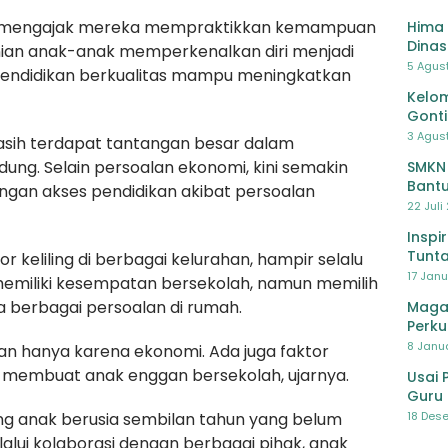
uga mengajak mereka mempraktikkan kemampuan
Hima 
Dinas
anian anak-anak memperkenalkan diri menjadi
Pelat
5 Agus
endidikan berkualitas mampu meningkatkan
Lawa
Kelom
Gont
3 Agust
asih terdapat tantangan besar dalam
ung. Selain persoalan ekonomi, kini semakin
SMKN
Bantu
ngan akses pendidikan akibat persoalan
Pendi
22 Juli
Inspi
Tunta
keliling di berbagai kelurahan, hampir selalu
17 Janu
emiliki kesempatan bersekolah, namun memilih
a berbagai persoalan di rumah.
Maga
Perku
8 Janua
an hanya karena ekonomi. Ada juga faktor
ng membuat anak enggan bersekolah, ujarnya.
Usai 
Guru 
Bersa
g anak berusia sembilan tahun yang belum
18 Dese
lui kolaborasi dengan berbagai pihak, anak