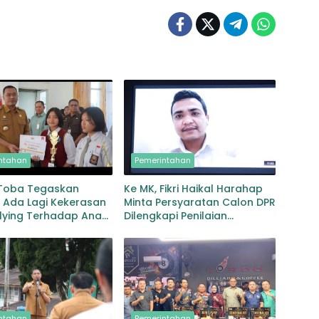
ntahan
Pemerintahan
 Toba Tegaskan
Ke MK, Fikri Haikal Harahap
 Ada Lagi Kekerasan
Minta Persyaratan Calon DPR
lying Terhadap Anak,
Dilengkapi Penilaian
Kolaborasi Seluruh
Kompetensi
ntahan
Pemerintahan