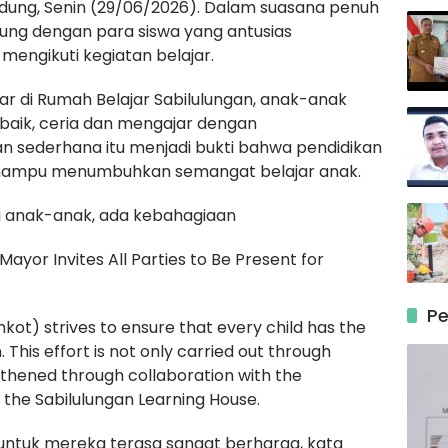
ndung, Senin (29/06/2026). Dalam suasana penuh
ung dengan para siswa yang antusias
ngikuti kegiatan belajar.
r di Rumah Belajar Sabilulungan, anak-anak
aik, ceria dan mengajar dengan
n sederhana itu menjadi bukti bahwa pendidikan
mampu menumbuhkan semangat belajar anak.
ri anak-anak, ada kebahagiaan
ayor Invites All Parties to Be Present for
Pe
t) strives to ensure that every child has the
 This effort is not only carried out through
gthened through collaboration with the
the Sabilulungan Learning House.
n untuk mereka terasa sangat berharga, kata