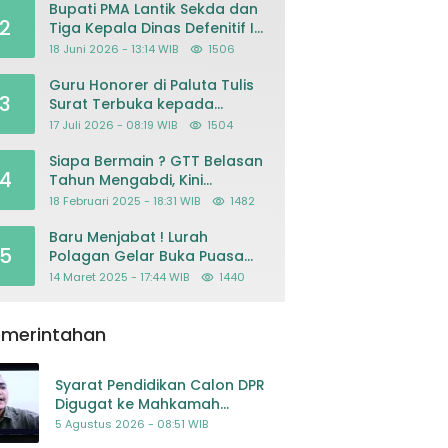
Bupati PMA Lantik Sekda dan
2
Tiga Kepala Dinas Defenitif Ini
orangnya
18 Juni 2026 - 13:14 WIB
1506
Guru Honorer di Paluta Tulis
3
Surat Terbuka kepada
Presiden Prabowo, Mohon
17 Juli 2026 - 08:19 WIB
1504
Keadilan atas Dugaan
Kriminalisasi
Siapa Bermain ? GTT Belasan
4
Tahun Mengabdi, Kini
Dikeluarkan Sepihak Dari
18 Februari 2025 - 18:31 WIB
1482
Dapodik
Baru Menjabat ! Lurah
5
Polagan Gelar Buka Puasa
Bersama
14 Maret 2025 - 17:44 WIB
1440
emerintahan
Syarat Pendidikan Calon DPR
Digugat ke Mahkamah
Konstitusi
5 Agustus 2026 - 08:51 WIB