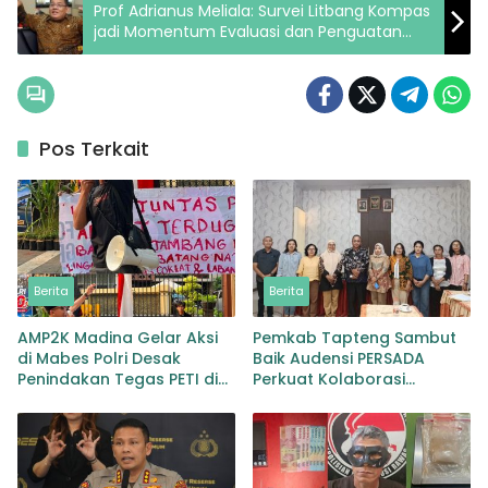
Prof Adrianus Meliala: Survei Litbang Kompas
jadi Momentum Evaluasi dan Penguatan
Kinerja Kepolisian
Pos Terkait
Berita
Berita
AMP2K Madina Gelar Aksi
Pemkab Tapteng Sambut
di Mabes Polri Desak
Baik Audensi PERSADA
Penindakan Tegas PETI di
Perkuat Kolaborasi
Lingga Bayu dan Batang
Pemulihan Pascabencana
Natal
dan Pebgaruutamaan
Inklusi