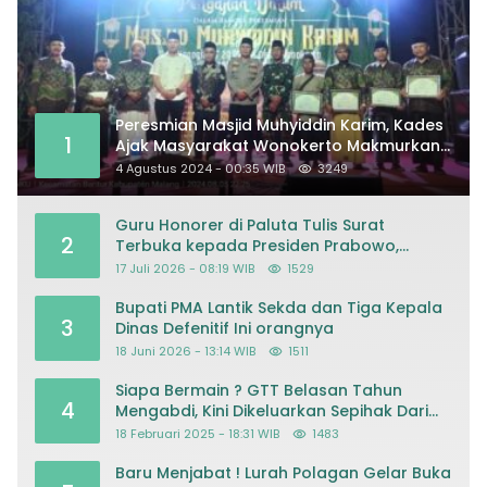
Peresmian Masjid Muhyiddin Karim, Kades
1
Ajak Masyarakat Wonokerto Makmurkan
Masjid
4 Agustus 2024 - 00:35 WIB
3249
Guru Honorer di Paluta Tulis Surat
2
Terbuka kepada Presiden Prabowo,
Mohon Keadilan atas Dugaan
17 Juli 2026 - 08:19 WIB
1529
Kriminalisasi
Bupati PMA Lantik Sekda dan Tiga Kepala
3
Dinas Defenitif Ini orangnya
18 Juni 2026 - 13:14 WIB
1511
Siapa Bermain ? GTT Belasan Tahun
4
Mengabdi, Kini Dikeluarkan Sepihak Dari
Dapodik
18 Februari 2025 - 18:31 WIB
1483
Baru Menjabat ! Lurah Polagan Gelar Buka