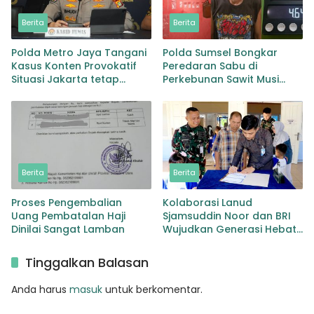
Berita
Berita
Polda Metro Jaya Tangani
Polda Sumsel Bongkar
Kasus Konten Provokatif
Peredaran Sabu di
Situasi Jakarta tetap
Perkebunan Sawit Musi
Kondusif
Rawas Pengedar di Bekuk
dengan Barang Bukti Sabu
dan Timbangan
Berita
Berita
Proses Pengembalian
Kolaborasi Lanud
Uang Pembatalan Haji
Sjamsuddin Noor dan BRI
Dinilai Sangat Lamban
Wujudkan Generasi Hebat
Renovasi TK Angkasa 3
Hadirkan Harapan bagi
Tinggalkan Balasan
masa depan Bangsa
Anda harus
masuk
untuk berkomentar.