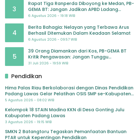
Rapat Tiga Ranperda Diboyong ke Medan, PB-
3
GEMA BT: Jangan Jadikan APBD Ladang
Pembiayaan yang Tak Perlu
6 Agustus 2026 - 19:18 WIB
Berita Bahagia: Nelayan yang Terbawa Arus
4
Berhasil Ditemukan Dalam Keadaan Selamat
6 Agustus 2026 - 09:57 WIB
39 Orang Diamankan dari Kos, PB-GEMA BT
5
Kritik Pengawasan: Jangan Tunggu
Masyarakat Bergerak Baru Negara Bertindak
31 Juli 2026 - 19:59 WIB
Pendidikan
Hima Palas Riau Berkolaborasi dengan Dinas Pendidikan
Padang Lawas Gelar Pelatihan OSIS SMP se-Kabupaten
Padang Lawas
5 Agustus 2026 - 08:02 WIB
Kelompok 18 STAIN Madina KKN di Desa Gonting Julu
Kabupaten Padang Lawas
3 Agustus 2026 - 19:15 WIB
SMKN 2 Batangtoru Tegaskan Pemanfaatan Bantuan
PTAR untuk Kepentingan Pendidikan