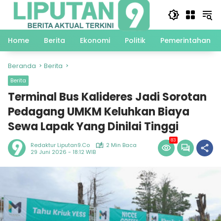
Langsung
ke
konten
Home
Berita
Ekonomi
Politik
Pemerintahan
Beranda
Berita
Berita
Terminal Bus Kalideres Jadi Sorotan
Pedagang UMKM Keluhkan Biaya
Sewa Lapak Yang Dinilai Tinggi
83
Redaktur Liputan9.co
2 Min Baca
29 Juni 2026 - 18:12 WIB