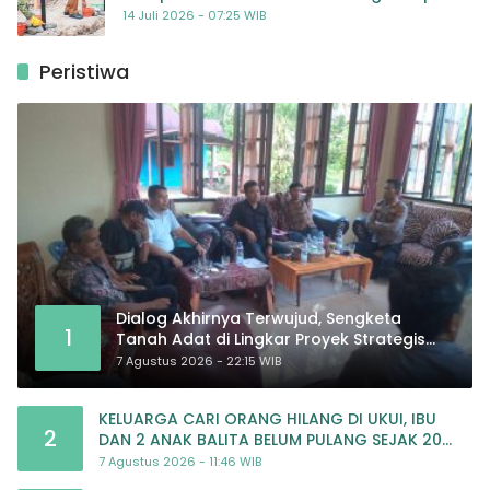
Harapan Baru bagi Penyintas
14 Juli 2026 - 07:25 WIB
Peristiwa
Dialog Akhirnya Terwujud, Sengketa
1
Tanah Adat di Lingkar Proyek Strategis
Nasional Memasuki Babak Baru
7 Agustus 2026 - 22:15 WIB
KELUARGA CARI ORANG HILANG DI UKUI, IBU
2
DAN 2 ANAK BALITA BELUM PULANG SEJAK 20
JULI 2026
7 Agustus 2026 - 11:46 WIB