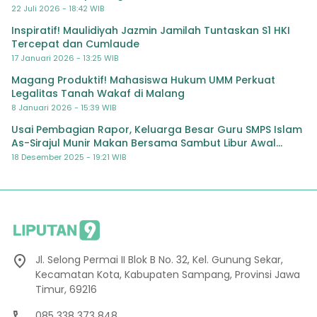
22 Juli 2026 - 18:42 WIB
Inspiratif! Maulidiyah Jazmin Jamilah Tuntaskan S1 HKI
Tercepat dan Cumlaude
17 Januari 2026 - 13:25 WIB
Magang Produktif! Mahasiswa Hukum UMM Perkuat
Legalitas Tanah Wakaf di Malang
8 Januari 2026 - 15:39 WIB
Usai Pembagian Rapor, Keluarga Besar Guru SMPS Islam
As-Sirajul Munir Makan Bersama Sambut Libur Awal
Semester
18 Desember 2025 - 19:21 WIB
Jl. Selong Permai II Blok B No. 32, Kel. Gunung Sekar,
Kecamatan Kota, Kabupaten Sampang, Provinsi Jawa
Timur, 69216
085 338 373 848