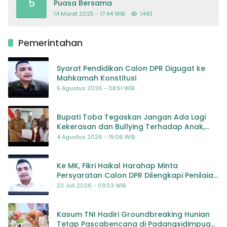
5
Puasa Bersama
14 Maret 2025 - 17:44 WIB
1443
Pemerintahan
Syarat Pendidikan Calon DPR Digugat ke
Mahkamah Konstitusi
5 Agustus 2026 - 08:51 WIB
Bupati Toba Tegaskan Jangan Ada Lagi
Kekerasan dan Bullying Terhadap Anak,
Dorong Kolaborasi Seluruh Pihak
4 Agustus 2026 - 19:06 WIB
Ke MK, Fikri Haikal Harahap Minta
Persyaratan Calon DPR Dilengkapi Penilaian
Kompetensi
23 Juli 2026 - 09:03 WIB
Kasum TNI Hadiri Groundbreaking Hunian
Tetap Pascabencana di Padangsidimpuan,