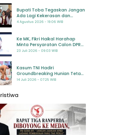
Bupati Toba Tegaskan Jangan
Ada Lagi Kekerasan dan
Bullying Terhadap Anak,
4 Agustus 2026 - 19:06 WIB
Dorong Kolaborasi Seluruh
Pihak
Ke MK, Fikri Haikal Harahap
Minta Persyaratan Calon DPR
Dilengkapi Penilaian
23 Juli 2026 - 09:03 WIB
Kompetensi
Kasum TNI Hadiri
Groundbreaking Hunian Tetap
Pascabencana di
14 Juli 2026 - 07:25 WIB
Padangsidimpuan, Harapan
Baru bagi Penyintas
ristiwa