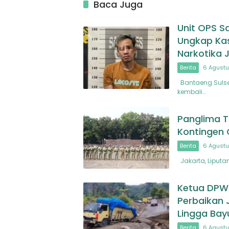
Baca Juga
Unit OPS S
Ungkap Ka
Narkotika 
Berita
6 Agustu
Bantaeng.Sulsel
kembali…
Panglima T
Kontingen
Berita
6 Agustu
Jakarta, Liputan
Ketua DPW
Perbaikan 
Lingga Bay
Berita
6 Agustu