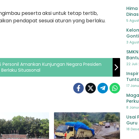
Hima 
gimbau peserta aksi untuk tetap tertib,
Dinas
Pelat
an pendapat sesuai aturan yang berlaku.
5 Agus
Lawa
Kelom
Gont
3 Agust
SMKN
Bantu
Pendi
S Personil Amankan Kunjungan Negara Presiden
22 Juli
 Berlaku Situasonal
Inspi
Tunta
17 Janu
Maga
Perku
8 Janua
Usai 
Guru 
Bersa
18 Dese