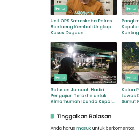
Berita
Berita
Unit OPS Satreskoba Polres
Pangli
Bantaeng Kembali Ungkap
Kepulan
Kasus Dugaan
Kontin
Penyalahgunaan Peredaran
MONUS
Narkotika Jenis Sabu
Berita
Berita
Ratusan Jamaah Hadiri
Ketua 
Pengajian Terakhir untuk
Lawas 
Almarhumah Ibunda Kepala
Sumut P
BKD Padang Lawas
Pelebar
Sibuhu
Tinggalkan Balasan
Anda harus
masuk
untuk berkomentar.