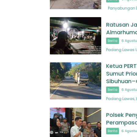
Panyabungan | 
Ratusan Ja
Almarhuma
Berita
6 Agustu
Padang Lawas U
Ketua PER
Sumut Prio
Sibuhuan–
Berita
6 Agustu
Padang Lawas, 
Polsek Pen
Perampasa
Berita
6 Agustu