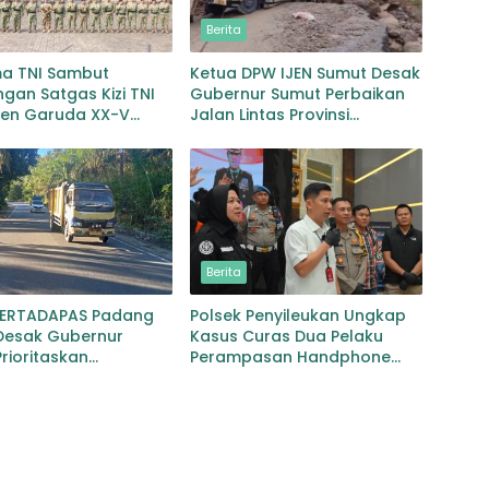
Berita
ma TNI Sambut
Ketua DPW IJEN Sumut Desak
gan Satgas Kizi TNI
Gubernur Sumut Perbaikan
gen Garuda XX-V
Jalan Lintas Provinsi
CO
Jembatan Merah Lingga
Bayu
Berita
PERTADAPAS Padang
Polsek Penyileukan Ungkap
Desak Gubernur
Kasus Curas Dua Pelaku
rioritaskan
Perampasan Handphone
an Jalan Provinsi
Pelajar Ditangkap
an–Gunungtua