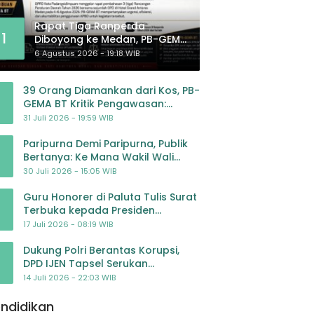
Rapat Tiga Ranperda
1
Diboyong ke Medan, PB-GEMA
BT: Jangan Jadikan APBD
6 Agustus 2026 - 19:18 WIB
Ladang Pembiayaan yang
Tak Perlu
39 Orang Diamankan dari Kos, PB-
GEMA BT Kritik Pengawasan:
Jangan Tunggu Masyarakat
31 Juli 2026 - 19:59 WIB
Bergerak Baru Negara Bertindak
Paripurna Demi Paripurna, Publik
Bertanya: Ke Mana Wakil Wali
Kota Padangsidimpuan?
30 Juli 2026 - 15:05 WIB
Guru Honorer di Paluta Tulis Surat
Terbuka kepada Presiden
Prabowo, Mohon Keadilan atas
17 Juli 2026 - 08:19 WIB
Dugaan Kriminalisasi
Dukung Polri Berantas Korupsi,
DPD IJEN Tapsel Serukan
Pengawalan Kasus Mantan
14 Juli 2026 - 22:03 WIB
Jampidsus hingga Tuntas
ndidikan