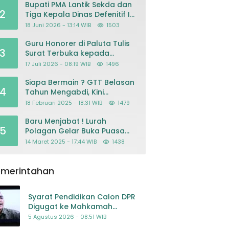
Bupati PMA Lantik Sekda dan
2
Tiga Kepala Dinas Defenitif Ini
orangnya
18 Juni 2026 - 13:14 WIB
1503
Guru Honorer di Paluta Tulis
3
Surat Terbuka kepada
Presiden Prabowo, Mohon
17 Juli 2026 - 08:19 WIB
1496
Keadilan atas Dugaan
Kriminalisasi
Siapa Bermain ? GTT Belasan
4
Tahun Mengabdi, Kini
Dikeluarkan Sepihak Dari
18 Februari 2025 - 18:31 WIB
1479
Dapodik
Baru Menjabat ! Lurah
5
Polagan Gelar Buka Puasa
Bersama
14 Maret 2025 - 17:44 WIB
1438
emerintahan
Syarat Pendidikan Calon DPR
Digugat ke Mahkamah
Konstitusi
5 Agustus 2026 - 08:51 WIB