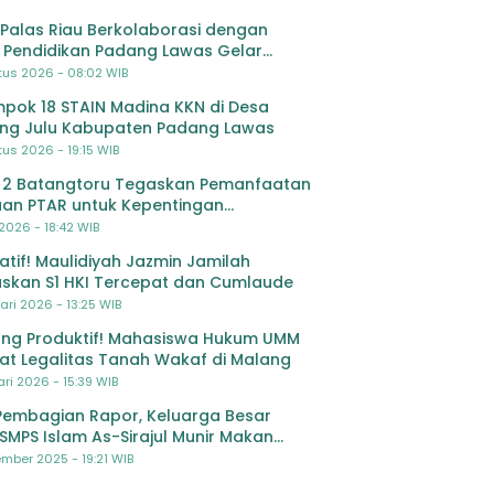
Palas Riau Berkolaborasi dengan
 Pendidikan Padang Lawas Gelar
ihan OSIS SMP se-Kabupaten Padang
tus 2026 - 08:02 WIB
s
pok 18 STAIN Madina KKN di Desa
ing Julu Kabupaten Padang Lawas
us 2026 - 19:15 WIB
 2 Batangtoru Tegaskan Pemanfaatan
an PTAR untuk Kepentingan
dikan
 2026 - 18:42 WIB
ratif! Maulidiyah Jazmin Jamilah
skan S1 HKI Tercepat dan Cumlaude
ari 2026 - 13:25 WIB
ng Produktif! Mahasiswa Hukum UMM
at Legalitas Tanah Wakaf di Malang
ri 2026 - 15:39 WIB
Pembagian Rapor, Keluarga Besar
SMPS Islam As-Sirajul Munir Makan
ma Sambut Libur Awal Semester
mber 2025 - 19:21 WIB