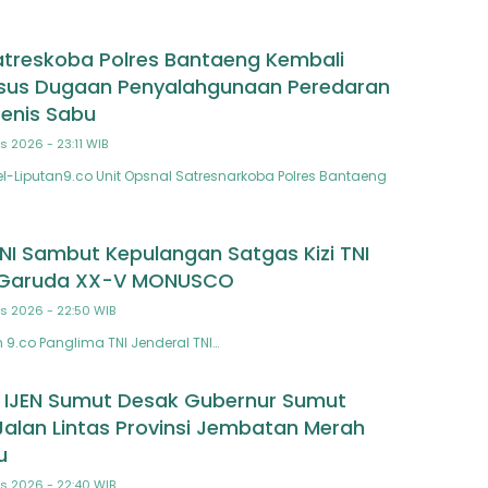
atreskoba Polres Bantaeng Kembali
sus Dugaan Penyalahgunaan Peredaran
Jenis Sabu
s 2026 - 23:11 WIB
-Liputan9.co Unit Opsnal Satresnarkoba Polres Bantaeng
NI Sambut Kepulangan Satgas Kizi TNI
 Garuda XX-V MONUSCO
s 2026 - 22:50 WIB
 9.co Panglima TNI Jenderal TNI…
 IJEN Sumut Desak Gubernur Sumut
Jalan Lintas Provinsi Jembatan Merah
u
s 2026 - 22:40 WIB