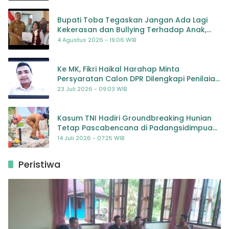
Bupati Toba Tegaskan Jangan Ada Lagi
Kekerasan dan Bullying Terhadap Anak,
Dorong Kolaborasi Seluruh Pihak
4 Agustus 2026 - 19:06 WIB
Ke MK, Fikri Haikal Harahap Minta
Persyaratan Calon DPR Dilengkapi Penilaian
Kompetensi
23 Juli 2026 - 09:03 WIB
Kasum TNI Hadiri Groundbreaking Hunian
Tetap Pascabencana di Padangsidimpuan,
Harapan Baru bagi Penyintas
14 Juli 2026 - 07:25 WIB
Peristiwa