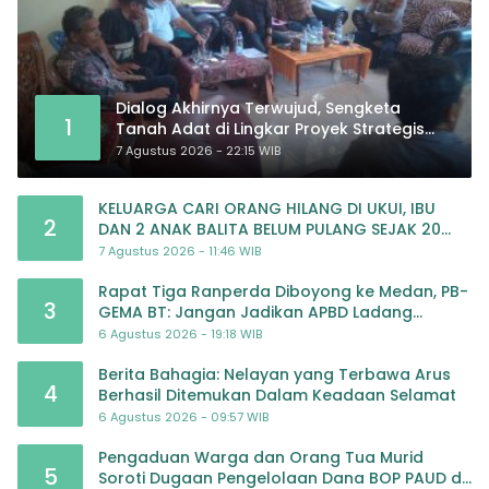
Dialog Akhirnya Terwujud, Sengketa
1
Tanah Adat di Lingkar Proyek Strategis
Nasional Memasuki Babak Baru
7 Agustus 2026 - 22:15 WIB
KELUARGA CARI ORANG HILANG DI UKUI, IBU
2
DAN 2 ANAK BALITA BELUM PULANG SEJAK 20
JULI 2026
7 Agustus 2026 - 11:46 WIB
Rapat Tiga Ranperda Diboyong ke Medan, PB-
3
GEMA BT: Jangan Jadikan APBD Ladang
Pembiayaan yang Tak Perlu
6 Agustus 2026 - 19:18 WIB
Berita Bahagia: Nelayan yang Terbawa Arus
4
Berhasil Ditemukan Dalam Keadaan Selamat
6 Agustus 2026 - 09:57 WIB
Pengaduan Warga dan Orang Tua Murid
5
Soroti Dugaan Pengelolaan Dana BOP PAUD di