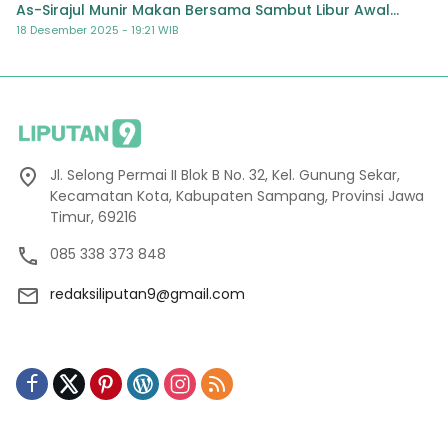
As-Sirajul Munir Makan Bersama Sambut Libur Awal
Semester
18 Desember 2025 - 19:21 WIB
Jl. Selong Permai II Blok B No. 32, Kel. Gunung Sekar,
Kecamatan Kota, Kabupaten Sampang, Provinsi Jawa
Timur, 69216
085 338 373 848
redaksiliputan9@gmail.com