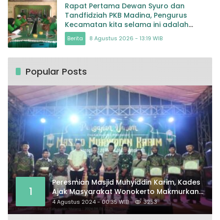
Rapat Pertama Dewan Syuro dan
Tandfidziah PKB Madina, Pengurus
Kecamatan kita selama ini adalah
Tokoh
Berita
8 Agustus 2026 - 13:19 WIB
Popular Posts
Peresmian Masjid Muhyiddin Karim, Kades
1
Ajak Masyarakat Wonokerto Makmurkan
Masjid
4 Agustus 2024 - 00:35 WIB
3253