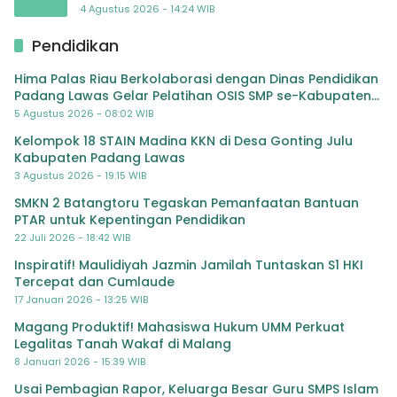
TK Al-Ikhlas Tapanuli Selatan
4 Agustus 2026 - 14:24 WIB
Pendidikan
Hima Palas Riau Berkolaborasi dengan Dinas Pendidikan
Padang Lawas Gelar Pelatihan OSIS SMP se-Kabupaten
Padang Lawas
5 Agustus 2026 - 08:02 WIB
Kelompok 18 STAIN Madina KKN di Desa Gonting Julu
Kabupaten Padang Lawas
3 Agustus 2026 - 19:15 WIB
SMKN 2 Batangtoru Tegaskan Pemanfaatan Bantuan
PTAR untuk Kepentingan Pendidikan
22 Juli 2026 - 18:42 WIB
Inspiratif! Maulidiyah Jazmin Jamilah Tuntaskan S1 HKI
Tercepat dan Cumlaude
17 Januari 2026 - 13:25 WIB
Magang Produktif! Mahasiswa Hukum UMM Perkuat
Legalitas Tanah Wakaf di Malang
8 Januari 2026 - 15:39 WIB
Usai Pembagian Rapor, Keluarga Besar Guru SMPS Islam