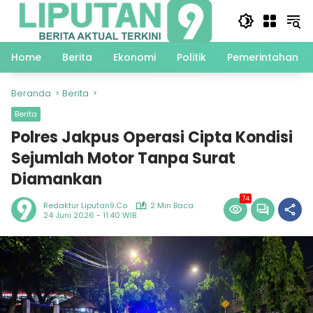
Langsung
ke
konten
Home
Berita
Ekonomi
Politik
Pemerintahan
Beranda
Berita
Berita
Polres Jakpus Operasi Cipta Kondisi
Sejumlah Motor Tanpa Surat
Diamankan
74
Redaktur Liputan9.co
2 Min Baca
24 Juni 2026 - 11:40 WIB