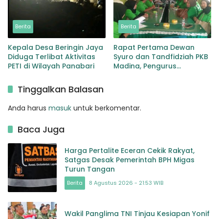
Berita
Berita
Kepala Desa Beringin Jaya
Rapat Pertama Dewan
Diduga Terlibat Aktivitas
Syuro dan Tandfidziah PKB
PETI di Wilayah Panabari
Madina, Pengurus
Kecamatan kita selama ini
adalah Tokoh
Tinggalkan Balasan
Anda harus
masuk
untuk berkomentar.
Baca Juga
Harga Pertalite Eceran Cekik Rakyat,
Satgas Desak Pemerintah BPH Migas
Turun Tangan
Berita
8 Agustus 2026 - 21:53 WIB
Wakil Panglima TNI Tinjau Kesiapan Yonif