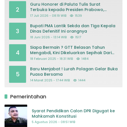
Guru Honorer di Paluta Tulis Surat
2
Terbuka kepada Presiden Prabowo,
Mohon Keadilan atas Dugaan
17 Juli 2026 - 08:19 WIB
1539
Kriminalisasi
Bupati PMA Lantik Sekda dan Tiga Kepala
3
Dinas Defenitif Ini orangnya
18 Juni 2026 - 13:14 WIB
1517
Siapa Bermain ? GTT Belasan Tahun
4
Mengabdi, Kini Dikeluarkan Sepihak Dari
Dapodik
18 Februari 2025 - 18:31 WIB
1484
Baru Menjabat ! Lurah Polagan Gelar Buka
5
Puasa Bersama
14 Maret 2025 - 17:44 WIB
1444
Pemerintahan
Syarat Pendidikan Calon DPR Digugat ke
Mahkamah Konstitusi
5 Agustus 2026 - 08:51 WIB