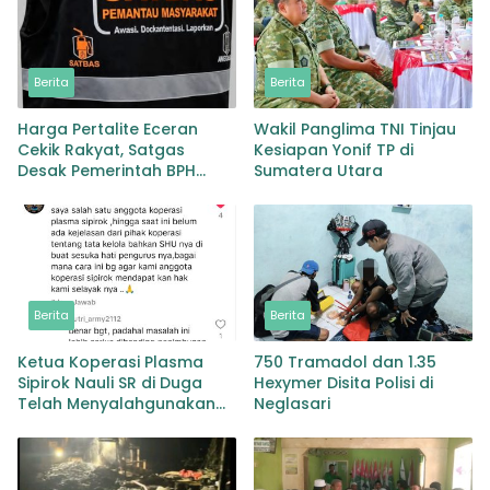
Berita
Berita
Harga Pertalite Eceran
Wakil Panglima TNI Tinjau
Cekik Rakyat, Satgas
Kesiapan Yonif TP di
Desak Pemerintah BPH
Sumatera Utara
Migas Turun Tangan
Berita
Berita
Ketua Koperasi Plasma
750 Tramadol dan 1.35
Sipirok Nauli SR di Duga
Hexymer Disita Polisi di
Telah Menyalahgunakan
Neglasari
Wewenangnya