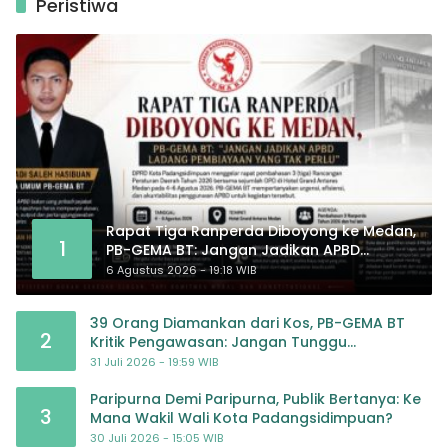
Peristiwa
Rapat Tiga Ranperda Diboyong ke Medan,
1
PB-GEMA BT: Jangan Jadikan APBD
Ladang Pembiayaan yang Tak Perlu
6 Agustus 2026 - 19:18 WIB
39 Orang Diamankan dari Kos, PB-GEMA BT
2
Kritik Pengawasan: Jangan Tunggu
Masyarakat Bergerak Baru Negara Bertindak
31 Juli 2026 - 19:59 WIB
Paripurna Demi Paripurna, Publik Bertanya: Ke
3
Mana Wakil Wali Kota Padangsidimpuan?
30 Juli 2026 - 15:05 WIB