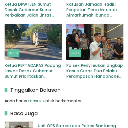
Ketua DPW IJEN Sumut
Ratusan Jamaah Hadiri
Desak Gubernur Sumut
Pengajian Terakhir untuk
Perbaikan Jalan Lintas
Almarhumah Ibunda
Provinsi Jembatan Merah
Kepala BKD Padang Lawas
Lingga Bayu
Berita
Berita
Ketua PERTADAPAS Padang
Polsek Penyileukan Ungkap
Lawas Desak Gubernur
Kasus Curas Dua Pelaku
Sumut Prioritaskan
Perampasan Handphone
Pelebaran Jalan Provinsi
Pelajar Ditangkap
Sibuhuan–Gunungtua
Tinggalkan Balasan
Anda harus
masuk
untuk berkomentar.
Baca Juga
Unit OPS Satreskoba Polres Bantaeng