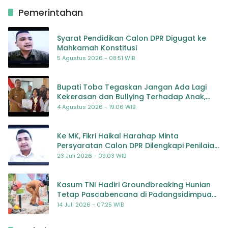
Pemerintahan
Syarat Pendidikan Calon DPR Digugat ke
Mahkamah Konstitusi
5 Agustus 2026 - 08:51 WIB
Bupati Toba Tegaskan Jangan Ada Lagi
Kekerasan dan Bullying Terhadap Anak,
Dorong Kolaborasi Seluruh Pihak
4 Agustus 2026 - 19:06 WIB
Ke MK, Fikri Haikal Harahap Minta
Persyaratan Calon DPR Dilengkapi Penilaian
Kompetensi
23 Juli 2026 - 09:03 WIB
Kasum TNI Hadiri Groundbreaking Hunian
Tetap Pascabencana di Padangsidimpuan,
Harapan Baru bagi Penyintas
14 Juli 2026 - 07:25 WIB