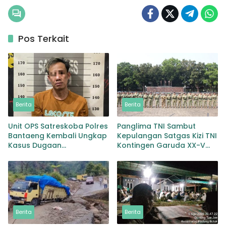
Pos Terkait
Berita
Berita
Unit OPS Satreskoba Polres
Panglima TNI Sambut
Bantaeng Kembali Ungkap
Kepulangan Satgas Kizi TNI
Kasus Dugaan
Kontingen Garuda XX-V
Penyalahgunaan
MONUSCO
Peredaran Narkotika Jenis
Sabu
Berita
Berita