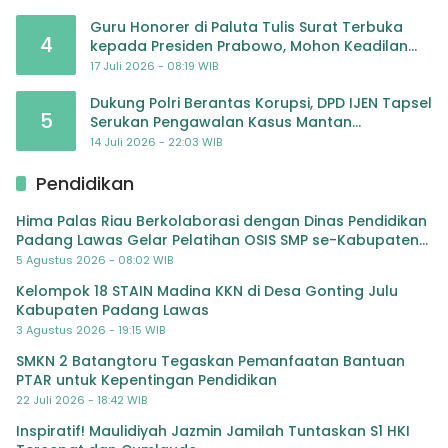
Guru Honorer di Paluta Tulis Surat Terbuka
4
kepada Presiden Prabowo, Mohon Keadilan
atas Dugaan Kriminalisasi
17 Juli 2026 - 08:19 WIB
Dukung Polri Berantas Korupsi, DPD IJEN Tapsel
5
Serukan Pengawalan Kasus Mantan
Jampidsus hingga Tuntas
14 Juli 2026 - 22:03 WIB
Pendidikan
Hima Palas Riau Berkolaborasi dengan Dinas Pendidikan
Padang Lawas Gelar Pelatihan OSIS SMP se-Kabupaten
Padang Lawas
5 Agustus 2026 - 08:02 WIB
Kelompok 18 STAIN Madina KKN di Desa Gonting Julu
Kabupaten Padang Lawas
3 Agustus 2026 - 19:15 WIB
SMKN 2 Batangtoru Tegaskan Pemanfaatan Bantuan
PTAR untuk Kepentingan Pendidikan
22 Juli 2026 - 18:42 WIB
Inspiratif! Maulidiyah Jazmin Jamilah Tuntaskan S1 HKI