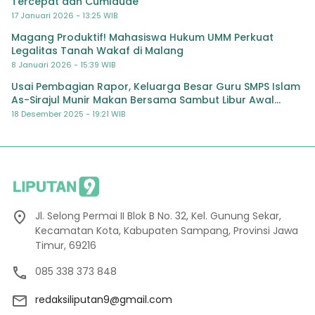
Tercepat dan Cumlaude
17 Januari 2026 - 13:25 WIB
Magang Produktif! Mahasiswa Hukum UMM Perkuat
Legalitas Tanah Wakaf di Malang
8 Januari 2026 - 15:39 WIB
Usai Pembagian Rapor, Keluarga Besar Guru SMPS Islam
As-Sirajul Munir Makan Bersama Sambut Libur Awal
Semester
18 Desember 2025 - 19:21 WIB
Jl. Selong Permai II Blok B No. 32, Kel. Gunung Sekar,
Kecamatan Kota, Kabupaten Sampang, Provinsi Jawa
Timur, 69216
085 338 373 848
redaksiliputan9@gmail.com