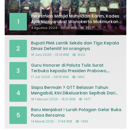
Peresmian Masjid Muhyiddin Karim, Kades
1
Ajak Masyarakat Wonokerto Makmurkan
Masjid
4 Agustus 2024 - 00:35 WIB
3237
Bupati PMA Lantik Sekda dan Tiga Kepala
2
Dinas Defenitif Ini orangnya
18 Juni 2026 - 13:14 WIB
1502
Guru Honorer di Paluta Tulis Surat
3
Terbuka kepada Presiden Prabowo,
Mohon Keadilan atas Dugaan
17 Juli 2026 - 08:19 WIB
1492
Kriminalisasi
Siapa Bermain ? GTT Belasan Tahun
4
Mengabdi, Kini Dikeluarkan Sepihak Dari
Dapodik
18 Februari 2025 - 18:31 WIB
1477
Baru Menjabat ! Lurah Polagan Gelar Buka
5
Puasa Bersama
14 Maret 2025 - 17:44 WIB
1436