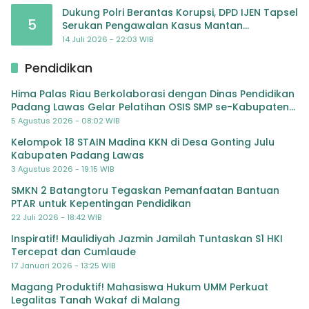
Dukung Polri Berantas Korupsi, DPD IJEN Tapsel
5
Serukan Pengawalan Kasus Mantan
Jampidsus hingga Tuntas
14 Juli 2026 - 22:03 WIB
Pendidikan
Hima Palas Riau Berkolaborasi dengan Dinas Pendidikan
Padang Lawas Gelar Pelatihan OSIS SMP se-Kabupaten
Padang Lawas
5 Agustus 2026 - 08:02 WIB
Kelompok 18 STAIN Madina KKN di Desa Gonting Julu
Kabupaten Padang Lawas
3 Agustus 2026 - 19:15 WIB
SMKN 2 Batangtoru Tegaskan Pemanfaatan Bantuan
PTAR untuk Kepentingan Pendidikan
22 Juli 2026 - 18:42 WIB
Inspiratif! Maulidiyah Jazmin Jamilah Tuntaskan S1 HKI
Tercepat dan Cumlaude
17 Januari 2026 - 13:25 WIB
Magang Produktif! Mahasiswa Hukum UMM Perkuat
Legalitas Tanah Wakaf di Malang