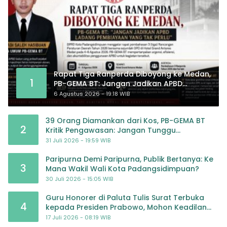
Rapat Tiga Ranperda Diboyong ke Medan,
1
PB-GEMA BT: Jangan Jadikan APBD
Ladang Pembiayaan yang Tak Perlu
6 Agustus 2026 - 19:18 WIB
39 Orang Diamankan dari Kos, PB-GEMA BT
2
Kritik Pengawasan: Jangan Tunggu
Masyarakat Bergerak Baru Negara Bertindak
31 Juli 2026 - 19:59 WIB
Paripurna Demi Paripurna, Publik Bertanya: Ke
3
Mana Wakil Wali Kota Padangsidimpuan?
30 Juli 2026 - 15:05 WIB
Guru Honorer di Paluta Tulis Surat Terbuka
4
kepada Presiden Prabowo, Mohon Keadilan
atas Dugaan Kriminalisasi
17 Juli 2026 - 08:19 WIB