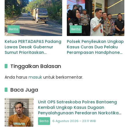
Lingga Bayu
Berita
Berita
Ketua PERTADAPAS Padang
Polsek Penyileukan Ungkap
Lawas Desak Gubernur
Kasus Curas Dua Pelaku
Sumut Prioritaskan
Perampasan Handphone
Pelebaran Jalan Provinsi
Pelajar Ditangkap
Sibuhuan–Gunungtua
Tinggalkan Balasan
Anda harus
masuk
untuk berkomentar.
Baca Juga
Unit OPS Satreskoba Polres Bantaeng
Kembali Ungkap Kasus Dugaan
Penyalahgunaan Peredaran Narkotika
Jenis Sabu
Berita
6 Agustus 2026 - 23:11 WIB