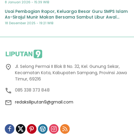
8 Januari 2026 - 15:39 WIB
Usai Pembagian Rapor, Keluarga Besar Guru SMPS Islam
As-Sirajul Munir Makan Bersama Sambut Libur Awal
Semester
18 Desember 2025 - 19:21 WIB
Jl. Selong Permai II Blok B No. 32, Kel. Gunung Sekar,
Kecamatan Kota, Kabupaten Sampang, Provinsi Jawa
Timur, 69216
085 338 373 848
redaksiliputan9@gmail.com