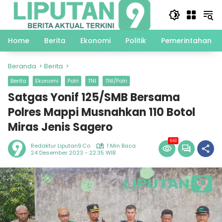
Langsung
ke
konten
Home
Berita
Ekonomi
Politik
Pemerintahan
Beranda
Berita
Berita
Ekonomi
Polri
TNI
TNI/Polri
Satgas Yonif 125/SMB Bersama
Polres Mappi Musnahkan 110 Botol
Miras Jenis Sagero
661
Redaktur Liputan9.co
1 Min Baca
24 Desember 2023 - 22:35 WIB