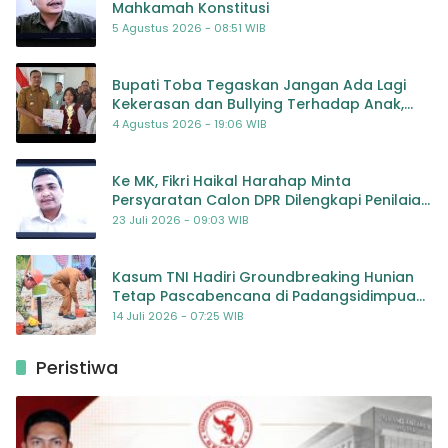
Mahkamah Konstitusi
5 Agustus 2026 - 08:51 WIB
Bupati Toba Tegaskan Jangan Ada Lagi
Kekerasan dan Bullying Terhadap Anak,
Dorong Kolaborasi Seluruh Pihak
4 Agustus 2026 - 19:06 WIB
Ke MK, Fikri Haikal Harahap Minta
Persyaratan Calon DPR Dilengkapi Penilaian
Kompetensi
23 Juli 2026 - 09:03 WIB
Kasum TNI Hadiri Groundbreaking Hunian
Tetap Pascabencana di Padangsidimpuan,
Harapan Baru bagi Penyintas
14 Juli 2026 - 07:25 WIB
Peristiwa