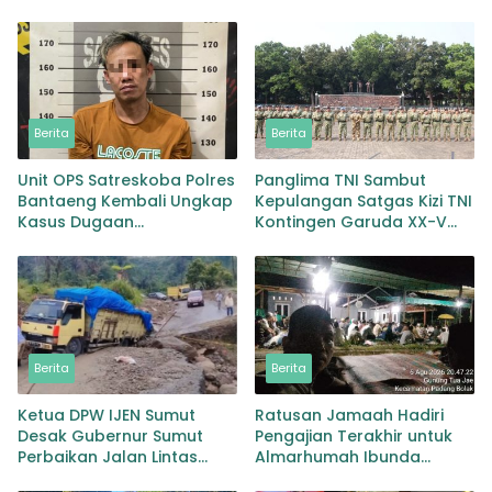
Berita
Berita
Unit OPS Satreskoba Polres
Panglima TNI Sambut
Bantaeng Kembali Ungkap
Kepulangan Satgas Kizi TNI
Kasus Dugaan
Kontingen Garuda XX-V
Penyalahgunaan
MONUSCO
Peredaran Narkotika Jenis
Sabu
Berita
Berita
Ketua DPW IJEN Sumut
Ratusan Jamaah Hadiri
Desak Gubernur Sumut
Pengajian Terakhir untuk
Perbaikan Jalan Lintas
Almarhumah Ibunda
Provinsi Jembatan Merah
Kepala BKD Padang Lawas