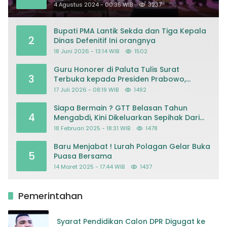
Masjid
4 Agustus 2024 - 00:35 WIB
3237
Bupati PMA Lantik Sekda dan Tiga Kepala
2
Dinas Defenitif Ini orangnya
18 Juni 2026 - 13:14 WIB
1502
Guru Honorer di Paluta Tulis Surat
3
Terbuka kepada Presiden Prabowo,
Mohon Keadilan atas Dugaan
17 Juli 2026 - 08:19 WIB
1492
Kriminalisasi
Siapa Bermain ? GTT Belasan Tahun
4
Mengabdi, Kini Dikeluarkan Sepihak Dari
Dapodik
18 Februari 2025 - 18:31 WIB
1478
Baru Menjabat ! Lurah Polagan Gelar Buka
5
Puasa Bersama
14 Maret 2025 - 17:44 WIB
1437
Pemerintahan
Syarat Pendidikan Calon DPR Digugat ke