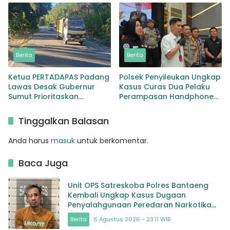
Lingga Bayu
Berita
Berita
Ketua PERTADAPAS Padang
Polsek Penyileukan Ungkap
Lawas Desak Gubernur
Kasus Curas Dua Pelaku
Sumut Prioritaskan
Perampasan Handphone
Pelebaran Jalan Provinsi
Pelajar Ditangkap
Sibuhuan–Gunungtua
Tinggalkan Balasan
Anda harus
masuk
untuk berkomentar.
Baca Juga
Unit OPS Satreskoba Polres Bantaeng
Kembali Ungkap Kasus Dugaan
Penyalahgunaan Peredaran Narkotika
Jenis Sabu
Berita
6 Agustus 2026 - 23:11 WIB