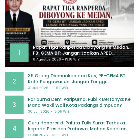
Rapat Tiga Ranperda Diboyong ke Medan,
1
PB-GEMA BT: Jangan Jadikan APBD
Ladang Pembiayaan yang Tak Perlu
6 Agustus 2026 - 19:18 WIB
39 Orang Diamankan dari Kos, PB-GEMA BT
2
Kritik Pengawasan: Jangan Tunggu
Masyarakat Bergerak Baru Negara Bertindak
31 Juli 2026 - 19:59 WIB
Paripurna Demi Paripurna, Publik Bertanya: Ke
3
Mana Wakil Wali Kota Padangsidimpuan?
30 Juli 2026 - 15:05 WIB
Guru Honorer di Paluta Tulis Surat Terbuka
4
kepada Presiden Prabowo, Mohon Keadilan
atas Dugaan Kriminalisasi
17 Juli 2026 - 08:19 WIB