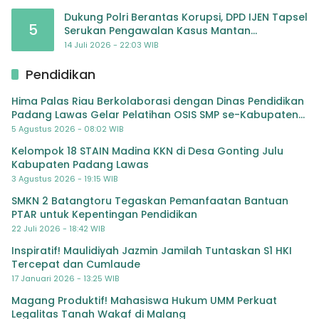
Dukung Polri Berantas Korupsi, DPD IJEN Tapsel
5
Serukan Pengawalan Kasus Mantan
Jampidsus hingga Tuntas
14 Juli 2026 - 22:03 WIB
Pendidikan
Hima Palas Riau Berkolaborasi dengan Dinas Pendidikan
Padang Lawas Gelar Pelatihan OSIS SMP se-Kabupaten
Padang Lawas
5 Agustus 2026 - 08:02 WIB
Kelompok 18 STAIN Madina KKN di Desa Gonting Julu
Kabupaten Padang Lawas
3 Agustus 2026 - 19:15 WIB
SMKN 2 Batangtoru Tegaskan Pemanfaatan Bantuan
PTAR untuk Kepentingan Pendidikan
22 Juli 2026 - 18:42 WIB
Inspiratif! Maulidiyah Jazmin Jamilah Tuntaskan S1 HKI
Tercepat dan Cumlaude
17 Januari 2026 - 13:25 WIB
Magang Produktif! Mahasiswa Hukum UMM Perkuat
Legalitas Tanah Wakaf di Malang