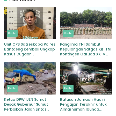
Berita
Berita
Unit OPS Satreskoba Polres
Panglima TNI Sambut
Bantaeng Kembali Ungkap
Kepulangan Satgas Kizi TNI
Kasus Dugaan
Kontingen Garuda XX-V
Penyalahgunaan
MONUSCO
Peredaran Narkotika Jenis
Sabu
Berita
Berita
Ketua DPW IJEN Sumut
Ratusan Jamaah Hadiri
Desak Gubernur Sumut
Pengajian Terakhir untuk
Perbaikan Jalan Lintas
Almarhumah Ibunda
Provinsi Jembatan Merah
Kepala BKD Padang Lawas