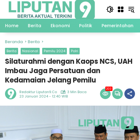
Langsung
ke
konten
Home
Berita
Ekonomi
Politik
Pemerintahan
Beranda
Berita
Berita
Nasional
Pemilu 2024
Polri
Silaturahmi dengan Kaops NCS, UAH
Imbau Jaga Persatuan dan
Kedamaian Jelang Pemilu
203
Redaktur Liputan9.co
3 Min Baca
23 Januari 2024 - 12:40 WIB