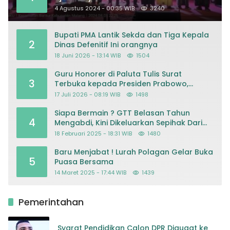
Masjid
4 Agustus 2024 - 00:35 WIB
3240
Bupati PMA Lantik Sekda dan Tiga Kepala
2
Dinas Defenitif Ini orangnya
18 Juni 2026 - 13:14 WIB
1504
Guru Honorer di Paluta Tulis Surat
3
Terbuka kepada Presiden Prabowo,
Mohon Keadilan atas Dugaan
17 Juli 2026 - 08:19 WIB
1498
Kriminalisasi
Siapa Bermain ? GTT Belasan Tahun
4
Mengabdi, Kini Dikeluarkan Sepihak Dari
Dapodik
18 Februari 2025 - 18:31 WIB
1480
Baru Menjabat ! Lurah Polagan Gelar Buka
5
Puasa Bersama
14 Maret 2025 - 17:44 WIB
1439
Pemerintahan
Syarat Pendidikan Calon DPR Digugat ke