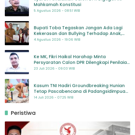
Mahkamah Konstitusi
5 Agustus 2026 - 08:51 WIB
Bupati Toba Tegaskan Jangan Ada Lagi
Kekerasan dan Bullying Terhadap Anak,
Dorong Kolaborasi Seluruh Pihak
4 Agustus 2026 - 19:06 WIB
Ke MK, Fikri Haikal Harahap Minta
Persyaratan Calon DPR Dilengkapi Penilaian
Kompetensi
23 Juli 2026 - 09:03 WIB
Kasum TNI Hadiri Groundbreaking Hunian
Tetap Pascabencana di Padangsidimpuan,
Harapan Baru bagi Penyintas
14 Juli 2026 - 07:25 WIB
Peristiwa