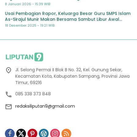
8 Januari 2026 - 15:39 WIB
Usai Pembagian Rapor, Keluarga Besar Guru SMPS Islam
As-Sirajul Munir Makan Bersama Sambut Libur Awal
Semester
18 Desember 2025 - 19:21 WIB
Jl. Selong Permai II Blok B No. 32, Kel. Gunung Sekar,
Kecamatan Kota, Kabupaten Sampang, Provinsi Jawa
Timur, 69216
085 338 373 848
redaksiliputan9@gmail.com