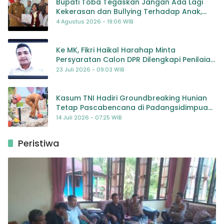
Bupati Toba Tegaskan Jangan Ada Lagi
Kekerasan dan Bullying Terhadap Anak,
Dorong Kolaborasi Seluruh Pihak
4 Agustus 2026 - 19:06 WIB
Ke MK, Fikri Haikal Harahap Minta
Persyaratan Calon DPR Dilengkapi Penilaian
Kompetensi
23 Juli 2026 - 09:03 WIB
Kasum TNI Hadiri Groundbreaking Hunian
Tetap Pascabencana di Padangsidimpuan,
Harapan Baru bagi Penyintas
14 Juli 2026 - 07:25 WIB
Peristiwa