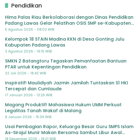
Pendidikan
Hima Palas Riau Berkolaborasi dengan Dinas Pendidikan
Padang Lawas Gelar Pelatihan OSIS SMP se-Kabupaten
Padang Lawas
5 Agustus 2026 - 08:02 WIB
Kelompok 18 STAIN Madina KKN di Desa Gonting Julu
Kabupaten Padang Lawas
3 Agustus 2026 - 19:15 WIB
SMKN 2 Batangtoru Tegaskan Pemanfaatan Bantuan
PTAR untuk Kepentingan Pendidikan
22 Juli 2026 - 18:42 WIB
Inspiratif! Maulidiyah Jazmin Jamilah Tuntaskan S1 HKI
Tercepat dan Cumlaude
17 Januari 2026 - 13:25 WIB
Magang Produktif! Mahasiswa Hukum UMM Perkuat
Legalitas Tanah Wakaf di Malang
8 Januari 2026 - 15:39 WIB
Usai Pembagian Rapor, Keluarga Besar Guru SMPS Islam
As-Sirajul Munir Makan Bersama Sambut Libur Awal
Semester
18 Desember 2025 - 19:21 WIB