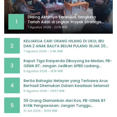
Dialog Akhirnya Terwujud, Sengketa
1
Tanah Adat di Lingkar Proyek Strategis
Nasional Memasuki Babak Baru
7 Agustus 2026 - 22:15 WIB
KELUARGA CARI ORANG HILANG DI UKUI, IBU
2
DAN 2 ANAK BALITA BELUM PULANG SEJAK 20
JULI 2026
7 Agustus 2026 - 11:46 WIB
Rapat Tiga Ranperda Diboyong ke Medan, PB-
3
GEMA BT: Jangan Jadikan APBD Ladang
Pembiayaan yang Tak Perlu
6 Agustus 2026 - 19:18 WIB
Berita Bahagia: Nelayan yang Terbawa Arus
4
Berhasil Ditemukan Dalam Keadaan Selamat
6 Agustus 2026 - 09:57 WIB
39 Orang Diamankan dari Kos, PB-GEMA BT
5
Kritik Pengawasan: Jangan Tunggu
Masyarakat Bergerak Baru Negara Bertindak
31 Juli 2026 - 19:59 WIB