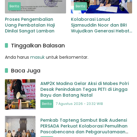
Berita
Berita
Proses Pengembalian
Kolaborasi Lanud
Uang Pembatalan Haji
Sjamsuddin Noor dan BRI
Dinilai Sangat Lamban
Wujudkan Generasi Hebat
Renovasi TK Angkasa 3
Hadirkan Harapan bagi
Tinggalkan Balasan
masa depan Bangsa
Anda harus
masuk
untuk berkomentar.
Baca Juga
AMP2K Madina Gelar Aksi di Mabes Polri
Desak Penindakan Tegas PETI di Lingga
Bayu dan Batang Natal
Berita
7 Agustus 2026 - 23:32 WIB
Pemkab Tapteng Sambut Baik Audensi
PERSADA Perkuat Kolaborasi Pemulihan
Pascabencana dan Pebgaruutamaan