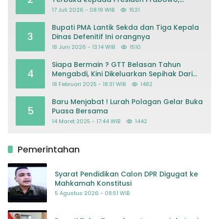
Mohon Keadilan atas Dugaan
17 Juli 2026 - 08:19 WIB
1521
Kriminalisasi
Bupati PMA Lantik Sekda dan Tiga Kepala
3
Dinas Defenitif Ini orangnya
18 Juni 2026 - 13:14 WIB
1510
Siapa Bermain ? GTT Belasan Tahun
4
Mengabdi, Kini Dikeluarkan Sepihak Dari
Dapodik
18 Februari 2025 - 18:31 WIB
1482
Baru Menjabat ! Lurah Polagan Gelar Buka
5
Puasa Bersama
14 Maret 2025 - 17:44 WIB
1442
Pemerintahan
Syarat Pendidikan Calon DPR Digugat ke
Mahkamah Konstitusi
5 Agustus 2026 - 08:51 WIB