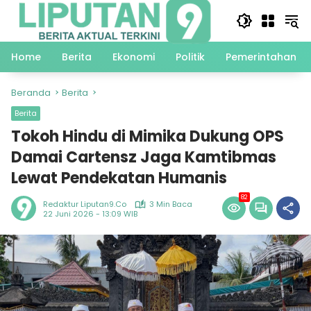
Langsung
ke
konten
Home
Berita
Ekonomi
Politik
Pemerintahan
Beranda
Berita
Berita
Tokoh Hindu di Mimika Dukung OPS
Damai Cartensz Jaga Kamtibmas
Lewat Pendekatan Humanis
82
Redaktur Liputan9.co
3 Min Baca
22 Juni 2026 - 13:09 WIB