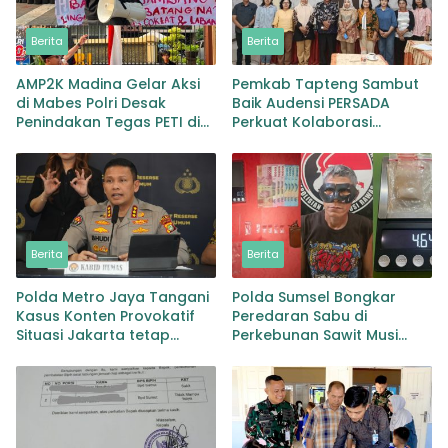
Berita
Berita
AMP2K Madina Gelar Aksi
Pemkab Tapteng Sambut
di Mabes Polri Desak
Baik Audensi PERSADA
Penindakan Tegas PETI di
Perkuat Kolaborasi
Lingga Bayu dan Batang
Pemulihan Pascabencana
Natal
dan Pebgaruutamaan
Inklusi
Berita
Berita
Polda Metro Jaya Tangani
Polda Sumsel Bongkar
Kasus Konten Provokatif
Peredaran Sabu di
Situasi Jakarta tetap
Perkebunan Sawit Musi
Kondusif
Rawas Pengedar di Bekuk
dengan Barang Bukti Sabu
dan Timbangan