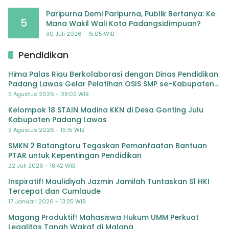
Paripurna Demi Paripurna, Publik Bertanya: Ke
5
Mana Wakil Wali Kota Padangsidimpuan?
30 Juli 2026 - 15:05 WIB
Pendidikan
Hima Palas Riau Berkolaborasi dengan Dinas Pendidikan
Padang Lawas Gelar Pelatihan OSIS SMP se-Kabupaten
Padang Lawas
5 Agustus 2026 - 08:02 WIB
Kelompok 18 STAIN Madina KKN di Desa Gonting Julu
Kabupaten Padang Lawas
3 Agustus 2026 - 19:15 WIB
SMKN 2 Batangtoru Tegaskan Pemanfaatan Bantuan
PTAR untuk Kepentingan Pendidikan
22 Juli 2026 - 18:42 WIB
Inspiratif! Maulidiyah Jazmin Jamilah Tuntaskan S1 HKI
Tercepat dan Cumlaude
17 Januari 2026 - 13:25 WIB
Magang Produktif! Mahasiswa Hukum UMM Perkuat
Legalitas Tanah Wakaf di Malang