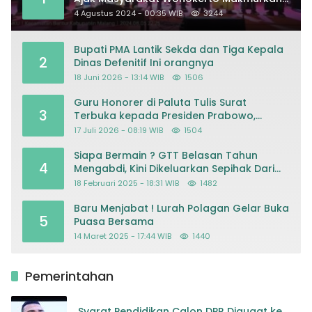
Masjid
4 Agustus 2024 - 00:35 WIB
3244
Bupati PMA Lantik Sekda dan Tiga Kepala
2
Dinas Defenitif Ini orangnya
18 Juni 2026 - 13:14 WIB
1506
Guru Honorer di Paluta Tulis Surat
3
Terbuka kepada Presiden Prabowo,
Mohon Keadilan atas Dugaan
17 Juli 2026 - 08:19 WIB
1504
Kriminalisasi
Siapa Bermain ? GTT Belasan Tahun
4
Mengabdi, Kini Dikeluarkan Sepihak Dari
Dapodik
18 Februari 2025 - 18:31 WIB
1482
Baru Menjabat ! Lurah Polagan Gelar Buka
5
Puasa Bersama
14 Maret 2025 - 17:44 WIB
1440
Pemerintahan
Syarat Pendidikan Calon DPR Digugat ke