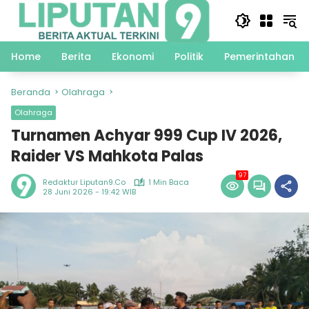
Langsung
ke
konten
Home
Berita
Ekonomi
Politik
Pemerintahan
Beranda
Olahraga
Olahraga
Turnamen Achyar 999 Cup IV 2026,
Raider VS Mahkota Palas
97
Redaktur Liputan9.co
1 Min Baca
28 Juni 2026 - 19:42 WIB