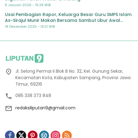
8 Januari 2026 - 15:39 WIB
Usai Pembagian Rapor, Keluarga Besar Guru SMPS Islam
As-Sirajul Munir Makan Bersama Sambut Libur Awal
Semester
18 Desember 2025 - 19:21 WIB
Jl. Selong Permai II Blok B No. 32, Kel. Gunung Sekar,
Kecamatan Kota, Kabupaten Sampang, Provinsi Jawa
Timur, 69216
085 338 373 848
redaksiliputan9@gmail.com