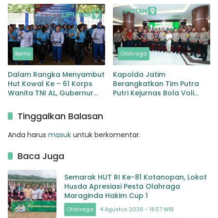
U-17 hingga Senior
Berita
Olahraga
Dalam Rangka Menyambut
Kapolda Jatim
Hut Kowal Ke – 61 Korps
Berangkatkan Tim Putra
Wanita TNI AL, Gubernur
Putri Kejurnas Bola Voli
AAL Mengadakan Kegiatan
Junior 2023
Olah Raga Bersama di
Tinggalkan Balasan
Wilayah Surabaya
Anda harus
masuk
untuk berkomentar.
Baca Juga
Semarak HUT RI Ke-81 Kotanopan, Lokot
Husda Apresiasi Pesta Olahraga
Maraginda Hakim Cup 1
Olahraga
4 Agustus 2026 - 18:57 WIB