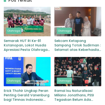
Pos Terkait
Olahraga
Olahraga
Semarak HUT RI Ke-81
Sekcam Ketapang
Kotanopan, Lokot Husda
Sampang Totok Sudirman :
Apresiasi Pesta Olahraga
Selamat atas Keberhasilan
Maraginda Hakim Cup 1
Moh Zacky Ubaidillah
Juara SEA Games di
Thailand
Olahraga
Olahraga
Erick Thohir Ungkap Peran
Ramai Isu Naturalisasi
Penting Gerald Vanenburg
Miliano Jonathans, PSSI
bagi Timnas Indonesia:
Tegaskan Belum Ada
Jaga Kesinambungan dari
Proses Resmi