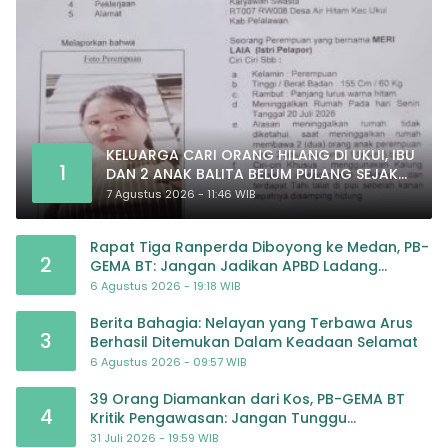
KELUARGA CARI ORANG HILANG DI UKUI, IBU
1
DAN 2 ANAK BALITA BELUM PULANG SEJAK
20 JULI 2026
7 Agustus 2026 - 11:46 WIB
Rapat Tiga Ranperda Diboyong ke Medan, PB-
2
GEMA BT: Jangan Jadikan APBD Ladang
Pembiayaan yang Tak Perlu
6 Agustus 2026 - 19:18 WIB
Berita Bahagia: Nelayan yang Terbawa Arus
3
Berhasil Ditemukan Dalam Keadaan Selamat
6 Agustus 2026 - 09:57 WIB
39 Orang Diamankan dari Kos, PB-GEMA BT
4
Kritik Pengawasan: Jangan Tunggu
Masyarakat Bergerak Baru Negara Bertindak
31 Juli 2026 - 19:59 WIB