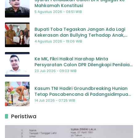
Mahkamah Konstitusi
5 Agustus 2026 - 08:51 WIB
Bupati Toba Tegaskan Jangan Ada Lagi
Kekerasan dan Bullying Terhadap Anak,
Dorong Kolaborasi Seluruh Pihak
4 Agustus 2026 - 19:06 WIB
Ke MK, Fikri Haikal Harahap Minta
Persyaratan Calon DPR Dilengkapi Penilaian
Kompetensi
23 Juli 2026 - 09:03 WIB
Kasum TNI Hadiri Groundbreaking Hunian
Tetap Pascabencana di Padangsidimpuan,
Harapan Baru bagi Penyintas
14 Juli 2026 - 07:25 WIB
Peristiwa