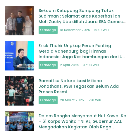
Sekcam Ketapang Sampang Totok
Sudirman : Selamat atas Keberhasilan
Moh Zacky Ubaidillah Juara SEA Games
di Thailand
Olahraga
18 Desember 2025 - 18:40 WIB
Erick Thohir Ungkap Peran Penting
Gerald Vanenburg bagi Timnas
Indonesia: Jaga Kesinambungan dari U-
17 hingga Senior
Olahraga
2 April 2025 - 07:03 WIB
Ramai Isu Naturalisasi Miliano
Jonathans, PSSI Tegaskan Belum Ada
Proses Resmi
Olahraga
28 Maret 2025 - 17:31 WIB
Dalam Rangka Menyambut Hut Kowal Ke
– 61 Korps Wanita TNI AL, Gubernur AAL
Mengadakan Kegiatan Olah Raga