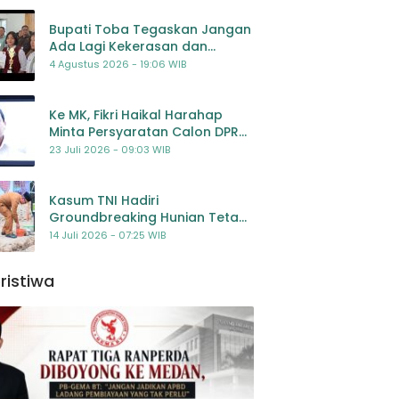
Bupati Toba Tegaskan Jangan
Ada Lagi Kekerasan dan
Bullying Terhadap Anak,
4 Agustus 2026 - 19:06 WIB
Dorong Kolaborasi Seluruh
Pihak
Ke MK, Fikri Haikal Harahap
Minta Persyaratan Calon DPR
Dilengkapi Penilaian
23 Juli 2026 - 09:03 WIB
Kompetensi
Kasum TNI Hadiri
Groundbreaking Hunian Tetap
Pascabencana di
14 Juli 2026 - 07:25 WIB
Padangsidimpuan, Harapan
Baru bagi Penyintas
ristiwa