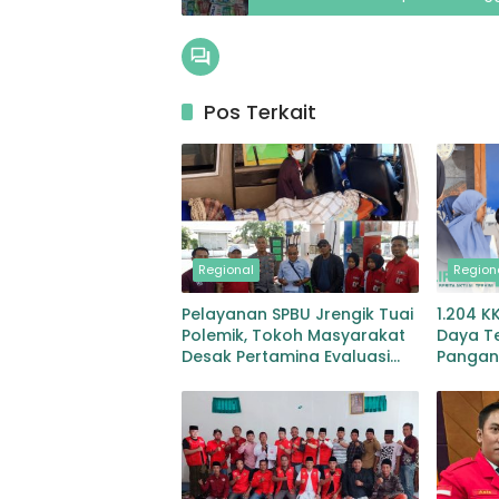
Pos Terkait
Regional
Region
Pelayanan SPBU Jrengik Tuai
1.204 K
Polemik, Tokoh Masyarakat
Daya T
Desak Pertamina Evaluasi
Pangan,
dan Copot Manajer
Kusmaw
Sasara