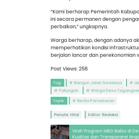
“Kami berharap Pemerintah Kabup
ini secara permanen dengan pengas
perbaikan,” ungkapnya.
Warga berharap, dengan adanya aksi
memperhatikan kondisi infrastruktu
berjalan lancar dan perekonomian 
Post Views:
258
Tag:
Bangun Jalan Swadaya
de
Patungan
Warga Desa Tagangse
Topik:
Berita Pamekasan
Penulis: Hilal
Editor: Redaksi
Viral! Program MBG Balita di 
Kualitas dan Transparansi Ang