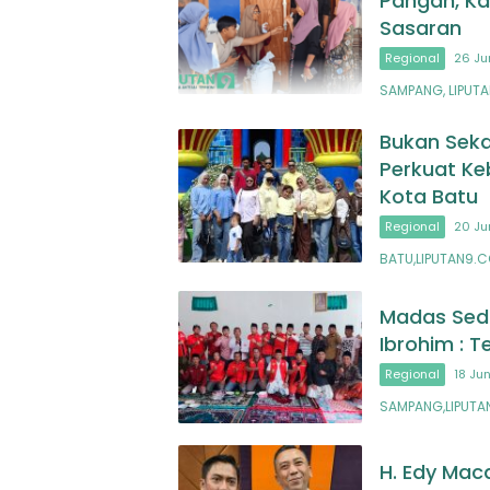
Pangan, Ka
Sasaran
Regional
26 Ju
SAMPANG, LIPUT
Bukan Seka
Perkuat Ke
Kota Batu
Regional
20 Ju
BATU,LIPUTAN9.C
Madas Seda
Ibrohim : T
Regional
18 Ju
SAMPANG,LIPUTA
H. Edy Mac