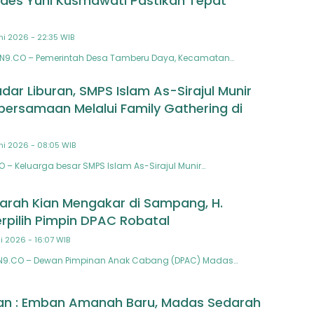
des Yuni Kusmawati Pastikan Tepat
ni 2026 - 22:35 WIB
AN9.CO – Pemerintah Desa Tamberu Daya, Kecamatan…
dar Liburan, SMPS Islam As-Sirajul Munir
bersamaan Melalui Family Gathering di
ni 2026 - 08:05 WIB
O – Keluarga besar SMPS Islam As-Sirajul Munir…
rah Kian Mengakar di Sampang, H.
erpilih Pimpin DPAC Robatal
ni 2026 - 16:07 WIB
N9.CO – Dewan Pimpinan Anak Cabang (DPAC) Madas…
an : Emban Amanah Baru, Madas Sedarah