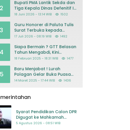
Bupati PMA Lantik Sekda dan
2
Tiga Kepala Dinas Defenitif Ini
orangnya
18 Juni 2026 - 13:14 WIB
1502
Guru Honorer di Paluta Tulis
3
Surat Terbuka kepada
Presiden Prabowo, Mohon
17 Juli 2026 - 08:19 WIB
1492
Keadilan atas Dugaan
Kriminalisasi
Siapa Bermain ? GTT Belasan
4
Tahun Mengabdi, Kini
Dikeluarkan Sepihak Dari
18 Februari 2025 - 18:31 WIB
1477
Dapodik
Baru Menjabat ! Lurah
5
Polagan Gelar Buka Puasa
Bersama
14 Maret 2025 - 17:44 WIB
1436
emerintahan
Syarat Pendidikan Calon DPR
Digugat ke Mahkamah
Konstitusi
5 Agustus 2026 - 08:51 WIB