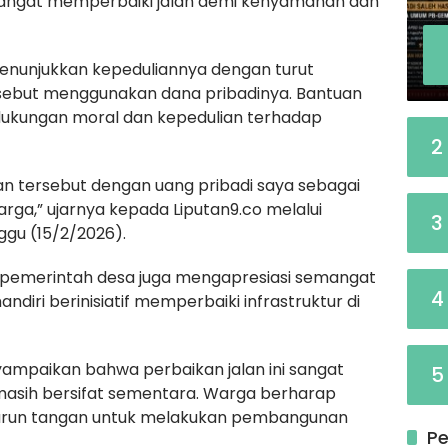
angat memperbaiki jalan demi kenyamanan dan
enunjukkan kepeduliannya dengan turut
ebut menggunakan dana pribadinya. Bantuan
 dukungan moral dan kepedulian terhadap
2
 tersebut dengan uang pribadi saya sebagai
rga,” ujarnya kepada Liputan9.co melalui
3
gu (15/2/2026).
 pemerintah desa juga mengapresiasi semangat
4
iri berinisiatif memperbaiki infrastruktur di
yampaikan bahwa perbaikan jalan ini sangat
5
sih bersifat sementara. Warga berharap
turun tangan untuk melakukan pembangunan
Pe