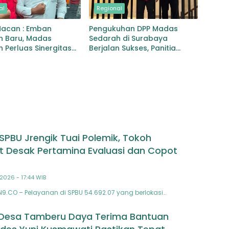
al
Regional
Macan : Emban
Pengukuhan DPP Madas
 Baru, Madas
Sedarah di Surabaya
 Perluas Sinergitas
Berjalan Sukses, Panitia
al
Apresiasi Pelayanan Grand
Mercure
SPBU Jrengik Tuai Polemik, Tokoh
 Desak Pertamina Evaluasi dan Copot
 2026 - 17:44 WIB
9.CO – Pelayanan di SPBU 54.692.07 yang berlokasi…
i Desa Tamberu Daya Terima Bantuan