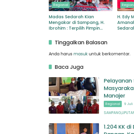
Regional
Region
Madas Sedarah Kian
H. Edy 
Mengakar di Sampang, H.
Amanah
Ibrohim : Terpilih Pimpin
Sedarah
DPAC Robatal
Nasion
Tinggalkan Balasan
Anda harus
masuk
untuk berkomentar.
Baca Juga
Pelayanan 
Masyarakat
Manajer
Regional
9 Juli
SAMPANG,LIPUTAN
1.204 KK d