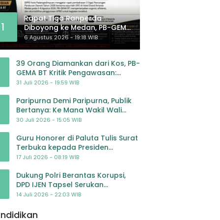
Rapat Tiga Ranperda
1
Diboyong ke Medan, PB-GEMA
BT: Jangan Jadikan APBD
6 Agustus 2026 - 19:18 WIB
Ladang Pembiayaan yang
Tak Perlu
39 Orang Diamankan dari Kos, PB-
GEMA BT Kritik Pengawasan:
Jangan Tunggu Masyarakat
31 Juli 2026 - 19:59 WIB
Bergerak Baru Negara Bertindak
Paripurna Demi Paripurna, Publik
Bertanya: Ke Mana Wakil Wali
Kota Padangsidimpuan?
30 Juli 2026 - 15:05 WIB
Guru Honorer di Paluta Tulis Surat
Terbuka kepada Presiden
Prabowo, Mohon Keadilan atas
17 Juli 2026 - 08:19 WIB
Dugaan Kriminalisasi
Dukung Polri Berantas Korupsi,
DPD IJEN Tapsel Serukan
Pengawalan Kasus Mantan
14 Juli 2026 - 22:03 WIB
Jampidsus hingga Tuntas
ndidikan