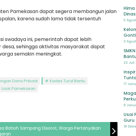
Hima 
aten Pamekasan dapat segera membangun jalan
Dinas
palan, karena sudah lama tidak tersentuh
Pelat
5 Agus
Lawa
Kelom
Gont
 swadaya ini, pemerintah dapat lebih
3 Agust
r desa, sehingga aktivitas masyarakat dapat
SMKN
warga semakin meningkat.
Bantu
Pendi
22 Juli
Inspi
Tunta
ngan Dana Pribadi
Kades Turut Bantu
17 Janu
r Laok Pamekasan
Maga
Perku
8 Janua
Usai 
Guru 
Bersa
18 Dese
Desa Batioh Sampang Disorot, Warga Pertanyakan
garan