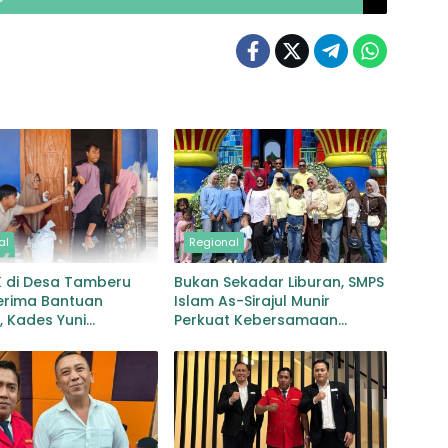
al
Regional
K di Desa Tamberu
Bukan Sekadar Liburan, SMPS
erima Bantuan
Islam As-Sirajul Munir
 Kades Yuni
Perkuat Kebersamaan
ati Pastikan Tepat
Melalui Family Gathering di
n
Kota Batu