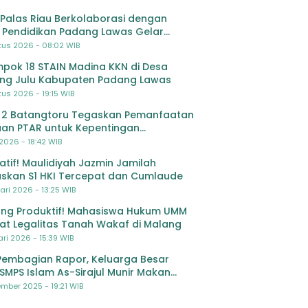
Palas Riau Berkolaborasi dengan
 Pendidikan Padang Lawas Gelar
ihan OSIS SMP se-Kabupaten Padang
tus 2026 - 08:02 WIB
s
pok 18 STAIN Madina KKN di Desa
ing Julu Kabupaten Padang Lawas
us 2026 - 19:15 WIB
 2 Batangtoru Tegaskan Pemanfaatan
an PTAR untuk Kepentingan
dikan
 2026 - 18:42 WIB
ratif! Maulidiyah Jazmin Jamilah
skan S1 HKI Tercepat dan Cumlaude
ari 2026 - 13:25 WIB
ng Produktif! Mahasiswa Hukum UMM
at Legalitas Tanah Wakaf di Malang
ri 2026 - 15:39 WIB
Pembagian Rapor, Keluarga Besar
SMPS Islam As-Sirajul Munir Makan
ma Sambut Libur Awal Semester
mber 2025 - 19:21 WIB