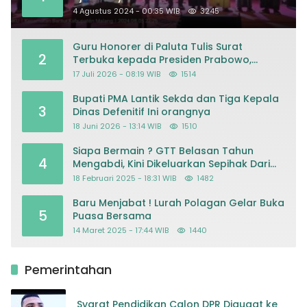
Masjid
4 Agustus 2024 - 00:35 WIB
3245
Guru Honorer di Paluta Tulis Surat
2
Terbuka kepada Presiden Prabowo,
Mohon Keadilan atas Dugaan
17 Juli 2026 - 08:19 WIB
1514
Kriminalisasi
Bupati PMA Lantik Sekda dan Tiga Kepala
3
Dinas Defenitif Ini orangnya
18 Juni 2026 - 13:14 WIB
1510
Siapa Bermain ? GTT Belasan Tahun
4
Mengabdi, Kini Dikeluarkan Sepihak Dari
Dapodik
18 Februari 2025 - 18:31 WIB
1482
Baru Menjabat ! Lurah Polagan Gelar Buka
5
Puasa Bersama
14 Maret 2025 - 17:44 WIB
1440
Pemerintahan
Syarat Pendidikan Calon DPR Digugat ke