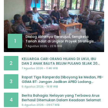
Dialog Akhirnya Terwujud, Sengketa
1
Tanah Adat di Lingkar Proyek Strategis
Nasional Memasuki Babak Baru
7 Agustus 2026 - 22:15 WIB
KELUARGA CARI ORANG HILANG DI UKUI, IBU
2
DAN 2 ANAK BALITA BELUM PULANG SEJAK 20
JULI 2026
7 Agustus 2026 - 11:46 WIB
Rapat Tiga Ranperda Diboyong ke Medan, PB-
3
GEMA BT: Jangan Jadikan APBD Ladang
Pembiayaan yang Tak Perlu
6 Agustus 2026 - 19:18 WIB
Berita Bahagia: Nelayan yang Terbawa Arus
4
Berhasil Ditemukan Dalam Keadaan Selamat
6 Agustus 2026 - 09:57 WIB