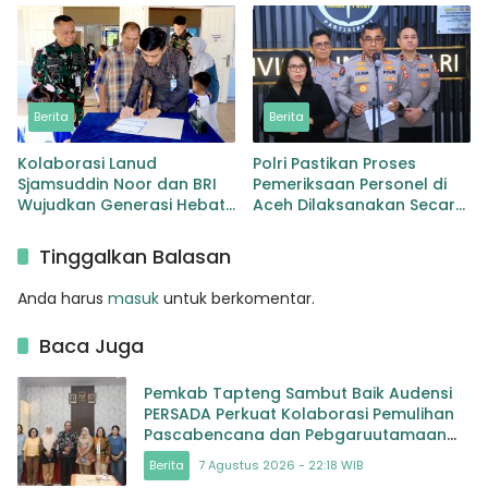
dengan Barang Bukti Sabu
dan Timbangan
Berita
Berita
Kolaborasi Lanud
Polri Pastikan Proses
Sjamsuddin Noor dan BRI
Pemeriksaan Personel di
Wujudkan Generasi Hebat
Aceh Dilaksanakan Secara
Renovasi TK Angkasa 3
Profesional dan
Hadirkan Harapan bagi
Transparan
Tinggalkan Balasan
masa depan Bangsa
Anda harus
masuk
untuk berkomentar.
Baca Juga
Pemkab Tapteng Sambut Baik Audensi
PERSADA Perkuat Kolaborasi Pemulihan
Pascabencana dan Pebgaruutamaan
Inklusi
Berita
7 Agustus 2026 - 22:18 WIB