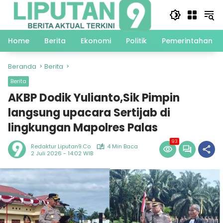
Langsung
ke
konten
Home
Berita
Ekonomi
Politik
Pemerintahan
Beranda
Berita
Berita
AKBP Dodik Yulianto,Sik Pimpin
langsung upacara Sertijab di
lingkungan Mapolres Palas
93
Redaktur Liputan9.co
4 Min Baca
2 Juli 2026 - 14:02 WIB