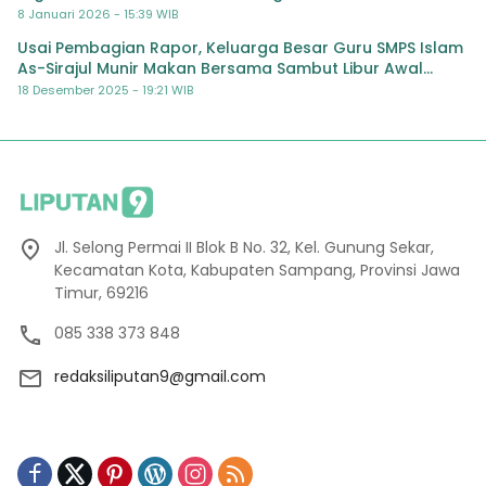
8 Januari 2026 - 15:39 WIB
Usai Pembagian Rapor, Keluarga Besar Guru SMPS Islam
As-Sirajul Munir Makan Bersama Sambut Libur Awal
Semester
18 Desember 2025 - 19:21 WIB
Jl. Selong Permai II Blok B No. 32, Kel. Gunung Sekar,
Kecamatan Kota, Kabupaten Sampang, Provinsi Jawa
Timur, 69216
085 338 373 848
redaksiliputan9@gmail.com