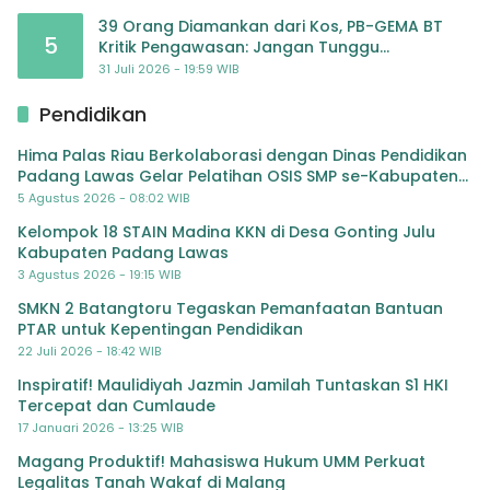
39 Orang Diamankan dari Kos, PB-GEMA BT
5
Kritik Pengawasan: Jangan Tunggu
Masyarakat Bergerak Baru Negara Bertindak
31 Juli 2026 - 19:59 WIB
Pendidikan
Hima Palas Riau Berkolaborasi dengan Dinas Pendidikan
Padang Lawas Gelar Pelatihan OSIS SMP se-Kabupaten
Padang Lawas
5 Agustus 2026 - 08:02 WIB
Kelompok 18 STAIN Madina KKN di Desa Gonting Julu
Kabupaten Padang Lawas
3 Agustus 2026 - 19:15 WIB
SMKN 2 Batangtoru Tegaskan Pemanfaatan Bantuan
PTAR untuk Kepentingan Pendidikan
22 Juli 2026 - 18:42 WIB
Inspiratif! Maulidiyah Jazmin Jamilah Tuntaskan S1 HKI
Tercepat dan Cumlaude
17 Januari 2026 - 13:25 WIB
Magang Produktif! Mahasiswa Hukum UMM Perkuat
Legalitas Tanah Wakaf di Malang