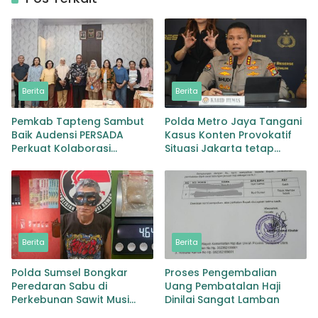
Berita
Berita
Pemkab Tapteng Sambut
Polda Metro Jaya Tangani
Baik Audensi PERSADA
Kasus Konten Provokatif
Perkuat Kolaborasi
Situasi Jakarta tetap
Pemulihan Pascabencana
Kondusif
dan Pebgaruutamaan
Inklusi
Berita
Berita
Polda Sumsel Bongkar
Proses Pengembalian
Peredaran Sabu di
Uang Pembatalan Haji
Perkebunan Sawit Musi
Dinilai Sangat Lamban
Rawas Pengedar di Bekuk