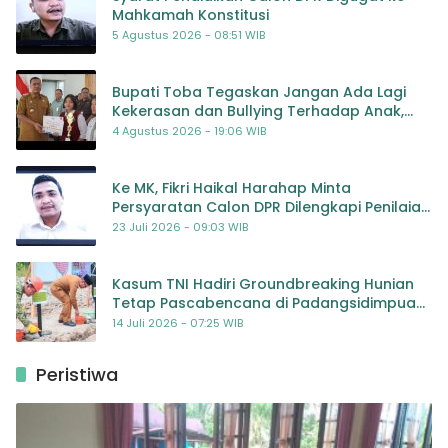
Mahkamah Konstitusi
5 Agustus 2026 - 08:51 WIB
Bupati Toba Tegaskan Jangan Ada Lagi
Kekerasan dan Bullying Terhadap Anak,
Dorong Kolaborasi Seluruh Pihak
4 Agustus 2026 - 19:06 WIB
Ke MK, Fikri Haikal Harahap Minta
Persyaratan Calon DPR Dilengkapi Penilaian
Kompetensi
23 Juli 2026 - 09:03 WIB
Kasum TNI Hadiri Groundbreaking Hunian
Tetap Pascabencana di Padangsidimpuan,
Harapan Baru bagi Penyintas
14 Juli 2026 - 07:25 WIB
Peristiwa