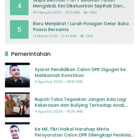
4
Mengabdi, Kini Dikeluarkan Sepihak Dari
Dapodik
18 Februari 2025 - 18:31 WIB
1482
Baru Menjabat ! Lurah Polagan Gelar Buka
5
Puasa Bersama
14 Maret 2025 - 17:44 WIB
1442
Pemerintahan
Syarat Pendidikan Calon DPR Digugat ke
Mahkamah Konstitusi
5 Agustus 2026 - 08:51 WIB
Bupati Toba Tegaskan Jangan Ada Lagi
Kekerasan dan Bullying Terhadap Anak,
Dorong Kolaborasi Seluruh Pihak
4 Agustus 2026 - 19:06 WIB
Ke MK, Fikri Haikal Harahap Minta
Persyaratan Calon DPR Dilengkapi Penilaian