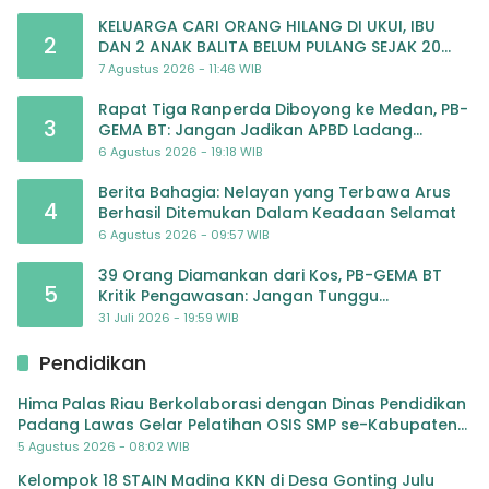
KELUARGA CARI ORANG HILANG DI UKUI, IBU
2
DAN 2 ANAK BALITA BELUM PULANG SEJAK 20
JULI 2026
7 Agustus 2026 - 11:46 WIB
Rapat Tiga Ranperda Diboyong ke Medan, PB-
3
GEMA BT: Jangan Jadikan APBD Ladang
Pembiayaan yang Tak Perlu
6 Agustus 2026 - 19:18 WIB
Berita Bahagia: Nelayan yang Terbawa Arus
4
Berhasil Ditemukan Dalam Keadaan Selamat
6 Agustus 2026 - 09:57 WIB
39 Orang Diamankan dari Kos, PB-GEMA BT
5
Kritik Pengawasan: Jangan Tunggu
Masyarakat Bergerak Baru Negara Bertindak
31 Juli 2026 - 19:59 WIB
Pendidikan
Hima Palas Riau Berkolaborasi dengan Dinas Pendidikan
Padang Lawas Gelar Pelatihan OSIS SMP se-Kabupaten
Padang Lawas
5 Agustus 2026 - 08:02 WIB
Kelompok 18 STAIN Madina KKN di Desa Gonting Julu