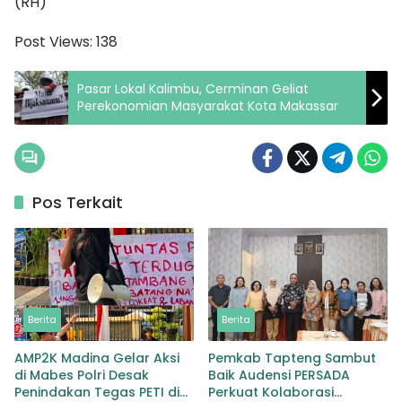
(RH)
Post Views:
138
Pasar Lokal Kalimbu, Cerminan Geliat
Perekonomian Masyarakat Kota Makassar
Pos Terkait
Berita
Berita
AMP2K Madina Gelar Aksi
Pemkab Tapteng Sambut
di Mabes Polri Desak
Baik Audensi PERSADA
Penindakan Tegas PETI di
Perkuat Kolaborasi