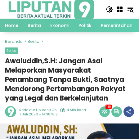
Langsung
ke
konten
Home
Berita
Ekonomi
Politik
Pemerintahan
Beranda
Berita
Berita
Awaluddin,S.H: Jangan Asal
Melaporkan Masyarakat
Penambang Tanpa Bukti, Saatnya
Mendorong Pertambangan Rakyat
yang Legal dan Berkelanjutan
138
Redaktur Liputan9.co
4 Min Baca
7 Juli 2026 - 14:38 WIB