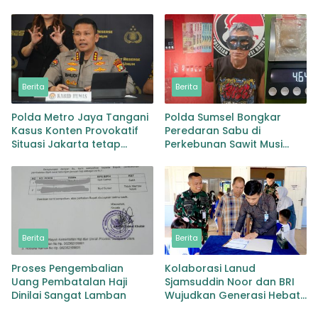
Lingga Bayu dan Batang
Pemulihan Pascabencana
Natal
dan Pebgaruutamaan
Inklusi
Berita
Berita
Polda Metro Jaya Tangani
Polda Sumsel Bongkar
Kasus Konten Provokatif
Peredaran Sabu di
Situasi Jakarta tetap
Perkebunan Sawit Musi
Kondusif
Rawas Pengedar di Bekuk
dengan Barang Bukti Sabu
dan Timbangan
Berita
Berita
Proses Pengembalian
Kolaborasi Lanud
Uang Pembatalan Haji
Sjamsuddin Noor dan BRI
Dinilai Sangat Lamban
Wujudkan Generasi Hebat
Renovasi TK Angkasa 3