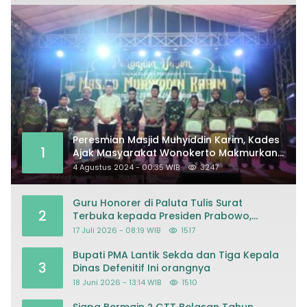
Peresmian Masjid Muhyiddin Karim, Kades
1
Ajak Masyarakat Wonokerto Makmurkan
Masjid
4 Agustus 2024 - 00:35 WIB
3247
Guru Honorer di Paluta Tulis Surat
2
Terbuka kepada Presiden Prabowo,
Mohon Keadilan atas Dugaan
17 Juli 2026 - 08:19 WIB
1517
Kriminalisasi
Bupati PMA Lantik Sekda dan Tiga Kepala
3
Dinas Defenitif Ini orangnya
18 Juni 2026 - 13:14 WIB
1510
Siapa Bermain ? GTT Belasan Tahun