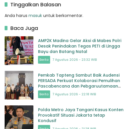
Hadirkan Harapan bagi
Tinggalkan Balasan
masa depan Bangsa
Anda harus
masuk
untuk berkomentar.
Baca Juga
AMP2K Madina Gelar Aksi di Mabes Polri
Desak Penindakan Tegas PETI di Lingga
Bayu dan Batang Natal
Berita
7 Agustus 2026 - 23:32 WIB
Pemkab Tapteng Sambut Baik Audensi
PERSADA Perkuat Kolaborasi Pemulihan
Pascabencana dan Pebgaruutamaan
Inklusi
Berita
7 Agustus 2026 - 22:18 WIB
Polda Metro Jaya Tangani Kasus Konten
Provokatif Situasi Jakarta tetap
Kondusif
Berita
7 Agustus 2026 - 21:28 WIB