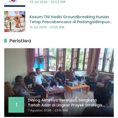
Kompetensi
23 Juli 2026 - 09:03 WIB
Kasum TNI Hadiri Groundbreaking Hunian
Tetap Pascabencana di Padangsidimpuan,
Harapan Baru bagi Penyintas
14 Juli 2026 - 07:25 WIB
Peristiwa
Dialog Akhirnya Terwujud, Sengketa
1
Tanah Adat di Lingkar Proyek Strategis
Nasional Memasuki Babak Baru
7 Agustus 2026 - 22:15 WIB