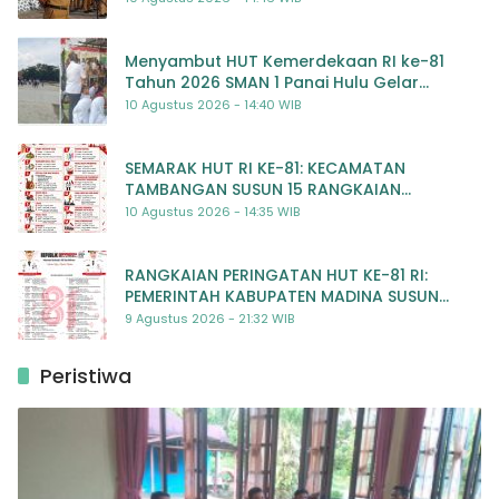
Menyambut HUT Kemerdekaan RI ke-81
Tahun 2026 SMAN 1 Panai Hulu Gelar
Beragam Lomba Meriah
10 Agustus 2026 - 14:40 WIB
SEMARAK HUT RI KE-81: KECAMATAN
TAMBANGAN SUSUN 15 RANGKAIAN
KEGIATAN MERIAH
10 Agustus 2026 - 14:35 WIB
RANGKAIAN PERINGATAN HUT KE-81 RI:
PEMERINTAH KABUPATEN MADINA SUSUN
RENCANA KEGIATAN MERIAH DAN BERMAKNA
9 Agustus 2026 - 21:32 WIB
Peristiwa