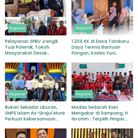
Regional
Regional
Pelayanan SPBU Jrengik
1.204 KK di Desa Tamberu
Tuai Polemik, Tokoh
Daya Terima Bantuan
Masyarakat Desak
Pangan, Kades Yuni
Pertamina Evaluasi dan
Kusmawati Pastikan Tepat
Copot Manajer
Sasaran
Regional
Regional
Bukan Sekadar Liburan,
Madas Sedarah Kian
SMPS Islam As-Sirajul Munir
Mengakar di Sampang, H.
Perkuat Kebersamaan
Ibrohim : Terpilih Pimpin
Melalui Family Gathering di
DPAC Robatal
Kota Batu