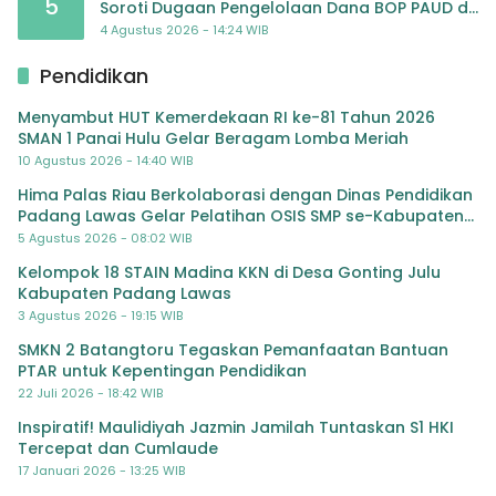
5
Soroti Dugaan Pengelolaan Dana BOP PAUD di
TK Al-Ikhlas Tapanuli Selatan
4 Agustus 2026 - 14:24 WIB
Pendidikan
Menyambut HUT Kemerdekaan RI ke-81 Tahun 2026
SMAN 1 Panai Hulu Gelar Beragam Lomba Meriah
10 Agustus 2026 - 14:40 WIB
Hima Palas Riau Berkolaborasi dengan Dinas Pendidikan
Padang Lawas Gelar Pelatihan OSIS SMP se-Kabupaten
Padang Lawas
5 Agustus 2026 - 08:02 WIB
Kelompok 18 STAIN Madina KKN di Desa Gonting Julu
Kabupaten Padang Lawas
3 Agustus 2026 - 19:15 WIB
SMKN 2 Batangtoru Tegaskan Pemanfaatan Bantuan
PTAR untuk Kepentingan Pendidikan
22 Juli 2026 - 18:42 WIB
Inspiratif! Maulidiyah Jazmin Jamilah Tuntaskan S1 HKI
Tercepat dan Cumlaude
17 Januari 2026 - 13:25 WIB