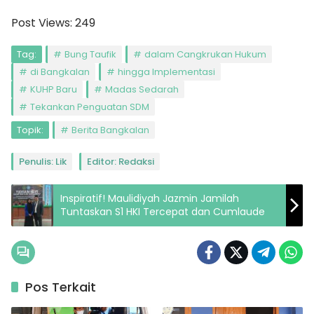
Post Views:
249
Tag:
Bung Taufik
dalam Cangkrukan Hukum
di Bangkalan
hingga Implementasi
KUHP Baru
Madas Sedarah
Tekankan Penguatan SDM
Topik:
Berita Bangkalan
Penulis: Lik
Editor: Redaksi
Inspiratif! Maulidiyah Jazmin Jamilah
Tuntaskan S1 HKI Tercepat dan Cumlaude
Pos Terkait