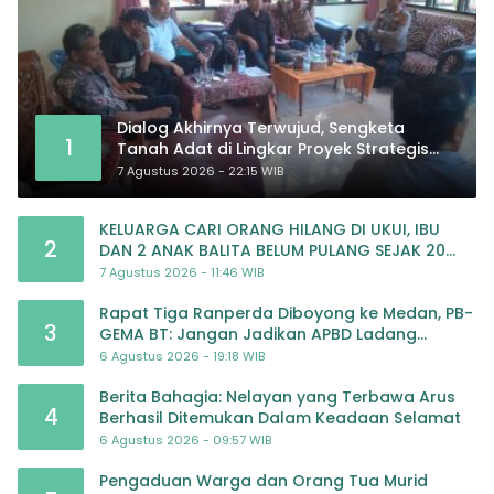
Dialog Akhirnya Terwujud, Sengketa
1
Tanah Adat di Lingkar Proyek Strategis
Nasional Memasuki Babak Baru
7 Agustus 2026 - 22:15 WIB
KELUARGA CARI ORANG HILANG DI UKUI, IBU
2
DAN 2 ANAK BALITA BELUM PULANG SEJAK 20
JULI 2026
7 Agustus 2026 - 11:46 WIB
Rapat Tiga Ranperda Diboyong ke Medan, PB-
3
GEMA BT: Jangan Jadikan APBD Ladang
Pembiayaan yang Tak Perlu
6 Agustus 2026 - 19:18 WIB
Berita Bahagia: Nelayan yang Terbawa Arus
4
Berhasil Ditemukan Dalam Keadaan Selamat
6 Agustus 2026 - 09:57 WIB
Pengaduan Warga dan Orang Tua Murid