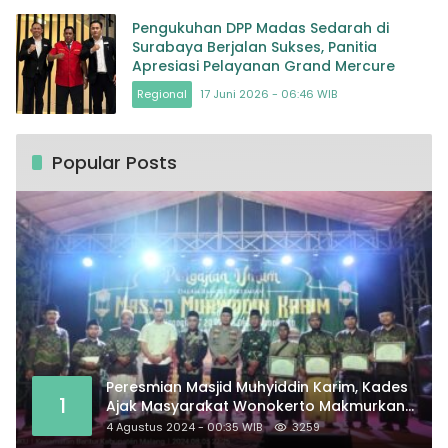
Pengukuhan DPP Madas Sedarah di
Surabaya Berjalan Sukses, Panitia
Apresiasi Pelayanan Grand Mercure
Regional
17 Juni 2026 - 06:46 WIB
Popular Posts
Peresmian Masjid Muhyiddin Karim, Kades
1
Ajak Masyarakat Wonokerto Makmurkan
Masjid
4 Agustus 2024 - 00:35 WIB
3259