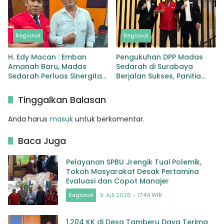
Regional
Regional
H. Edy Macan : Emban
Pengukuhan DPP Madas
Amanah Baru, Madas
Sedarah di Surabaya
Sedarah Perluas Sinergitas
Berjalan Sukses, Panitia
Nasional
Apresiasi Pelayanan Grand
Mercure
Tinggalkan Balasan
Anda harus
masuk
untuk berkomentar.
Baca Juga
Pelayanan SPBU Jrengik Tuai Polemik,
Tokoh Masyarakat Desak Pertamina
Evaluasi dan Copot Manajer
Regional
9 Juli 2026 - 17:44 WIB
1.204 KK di Desa Tamberu Daya Terima