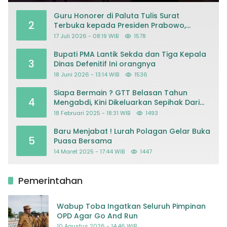
Guru Honorer di Paluta Tulis Surat
2
Terbuka kepada Presiden Prabowo,
Mohon Keadilan atas Dugaan
17 Juli 2026 - 08:19 WIB
1578
Kriminalisasi
Bupati PMA Lantik Sekda dan Tiga Kepala
3
Dinas Defenitif Ini orangnya
18 Juni 2026 - 13:14 WIB
1536
Siapa Bermain ? GTT Belasan Tahun
4
Mengabdi, Kini Dikeluarkan Sepihak Dari
Dapodik
18 Februari 2025 - 18:31 WIB
1493
Baru Menjabat ! Lurah Polagan Gelar Buka
5
Puasa Bersama
14 Maret 2025 - 17:44 WIB
1447
Pemerintahan
Wabup Toba Ingatkan Seluruh Pimpinan
OPD Agar Go And Run
10 Agustus 2026 - 14:46 WIB