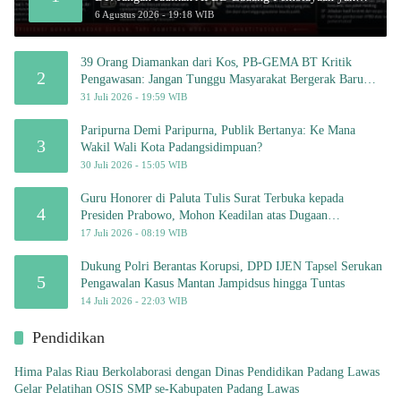
Tak Perlu
6 Agustus 2026 - 19:18 WIB
39 Orang Diamankan dari Kos, PB-GEMA BT Kritik
2
Pengawasan: Jangan Tunggu Masyarakat Bergerak Baru
Negara Bertindak
31 Juli 2026 - 19:59 WIB
Paripurna Demi Paripurna, Publik Bertanya: Ke Mana
3
Wakil Wali Kota Padangsidimpuan?
30 Juli 2026 - 15:05 WIB
Guru Honorer di Paluta Tulis Surat Terbuka kepada
4
Presiden Prabowo, Mohon Keadilan atas Dugaan
Kriminalisasi
17 Juli 2026 - 08:19 WIB
Dukung Polri Berantas Korupsi, DPD IJEN Tapsel Serukan
5
Pengawalan Kasus Mantan Jampidsus hingga Tuntas
14 Juli 2026 - 22:03 WIB
Pendidikan
Hima Palas Riau Berkolaborasi dengan Dinas Pendidikan Padang Lawas
Gelar Pelatihan OSIS SMP se-Kabupaten Padang Lawas