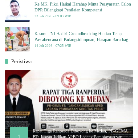
Ke MK, Fikri Haikal Harahap Minta Persyaratan Calon
DPR Dilengkapi Penilaian Kompetensi
23 Juli 2026 - 09:03 WIB
Kasum TNI Hadiri Groundbreaking Hunian Tetap
Pascabencana di Padangsidimpuan, Harapan Baru bagi
Penyintas
14 Juli 2026 - 07:25 WIB
Peristiwa
Rapat Tiga Ranperda Diboyong ke Medan, PB-GEMA
1
BT: Jangan Jadikan APBD Ladang Pembiayaan yang