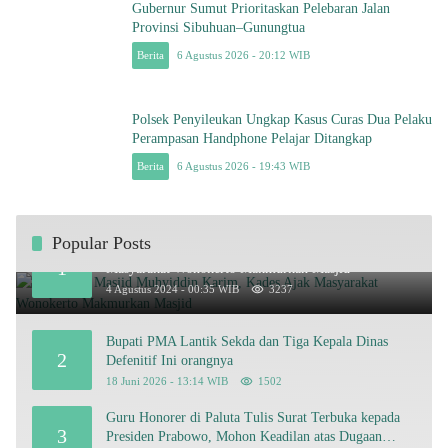
Gubernur Sumut Prioritaskan Pelebaran Jalan
Provinsi Sibuhuan–Gunungtua
Berita
6 Agustus 2026 - 20:12 WIB
Polsek Penyileukan Ungkap Kasus Curas Dua Pelaku
Perampasan Handphone Pelajar Ditangkap
Berita
6 Agustus 2026 - 19:43 WIB
Popular Posts
Peresmian Masjid Muhyiddin Karim, Kades Ajak
1
Masyarakat Wonokerto Makmurkan Masjid
4 Agustus 2024 - 00:35 WIB
3237
Bupati PMA Lantik Sekda dan Tiga Kepala Dinas
2
Defenitif Ini orangnya
18 Juni 2026 - 13:14 WIB
1502
Guru Honorer di Paluta Tulis Surat Terbuka kepada
3
Presiden Prabowo, Mohon Keadilan atas Dugaan