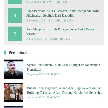
Kriminalisasi
17 Juli 2026 - 08:19 WIB
1492
Siapa Bermain ? GTT Belasan Tahun Mengabdi, Kini
4
Dikeluarkan Sepihak Dari Dapodik
18 Februari 2025 - 18:31 WIB
1478
Baru Menjabat ! Lurah Polagan Gelar Buka Puasa
5
Bersama
14 Maret 2025 - 17:44 WIB
1436
Pemerintahan
Syarat Pendidikan Calon DPR Digugat ke Mahkamah
Konstitusi
5 Agustus 2026 - 08:51 WIB
Bupati Toba Tegaskan Jangan Ada Lagi Kekerasan dan
Bullying Terhadap Anak, Dorong Kolaborasi Seluruh
Pihak
4 Agustus 2026 - 19:06 WIB