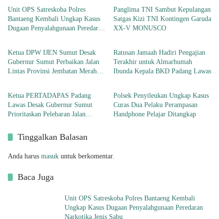
Unit OPS Satreskoba Polres
Panglima TNI Sambut Kepulangan
Bantaeng Kembali Ungkap Kasus
Satgas Kizi TNI Kontingen Garuda
Dugaan Penyalahgunaan Peredaran
XX-V MONUSCO
Berita
Berita
Narkotika Jenis Sabu
Ketua DPW IJEN Sumut Desak
Ratusan Jamaah Hadiri Pengajian
Gubernur Sumut Perbaikan Jalan
Terakhir untuk Almarhumah
Lintas Provinsi Jembatan Merah
Ibunda Kepala BKD Padang Lawas
Berita
Berita
Lingga Bayu
Ketua PERTADAPAS Padang
Polsek Penyileukan Ungkap Kasus
Lawas Desak Gubernur Sumut
Curas Dua Pelaku Perampasan
Prioritaskan Pelebaran Jalan
Handphone Pelajar Ditangkap
Provinsi Sibuhuan–Gunungtua
Tinggalkan Balasan
Anda harus
masuk
untuk berkomentar.
Baca Juga
Unit OPS Satreskoba Polres Bantaeng Kembali
Ungkap Kasus Dugaan Penyalahgunaan Peredaran
Narkotika Jenis Sabu