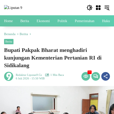
Langsung
ke
konten
Home
Berita
Ekonomi
Politik
Pemerintahan
Hukum
Beranda
Berita
Berita
Bupati Pakpak Bharat menghadiri
kunjungan Kementerian Pertanian RI di
Sidikalang
77
Redaktur Liputan9.co
1 Min Baca
6 Juli 2026 - 15:50 WIB