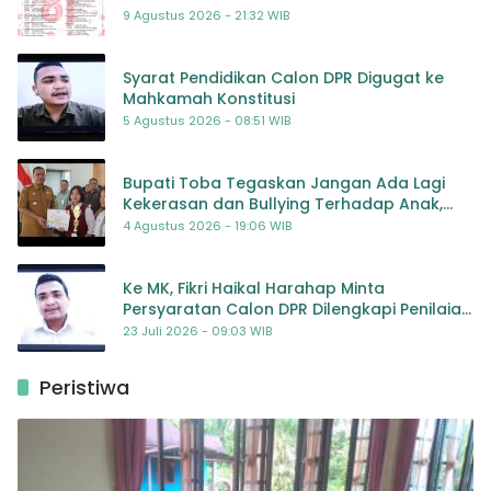
RENCANA KEGIATAN MERIAH DAN BERMAKNA
9 Agustus 2026 - 21:32 WIB
Syarat Pendidikan Calon DPR Digugat ke
Mahkamah Konstitusi
5 Agustus 2026 - 08:51 WIB
Bupati Toba Tegaskan Jangan Ada Lagi
Kekerasan dan Bullying Terhadap Anak,
Dorong Kolaborasi Seluruh Pihak
4 Agustus 2026 - 19:06 WIB
Ke MK, Fikri Haikal Harahap Minta
Persyaratan Calon DPR Dilengkapi Penilaian
Kompetensi
23 Juli 2026 - 09:03 WIB
Peristiwa