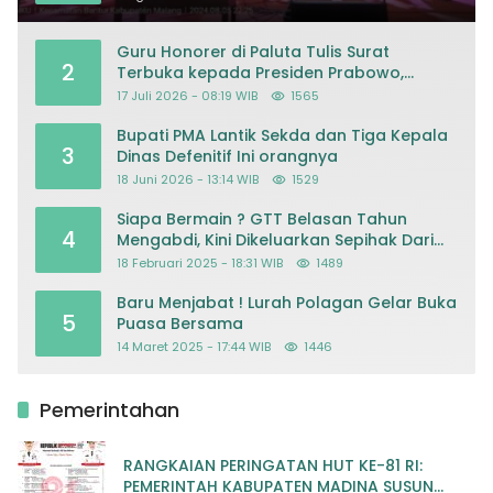
Guru Honorer di Paluta Tulis Surat
2
Terbuka kepada Presiden Prabowo,
Mohon Keadilan atas Dugaan
17 Juli 2026 - 08:19 WIB
1565
Kriminalisasi
Bupati PMA Lantik Sekda dan Tiga Kepala
3
Dinas Defenitif Ini orangnya
18 Juni 2026 - 13:14 WIB
1529
Siapa Bermain ? GTT Belasan Tahun
4
Mengabdi, Kini Dikeluarkan Sepihak Dari
Dapodik
18 Februari 2025 - 18:31 WIB
1489
Baru Menjabat ! Lurah Polagan Gelar Buka
5
Puasa Bersama
14 Maret 2025 - 17:44 WIB
1446
Pemerintahan
RANGKAIAN PERINGATAN HUT KE-81 RI:
PEMERINTAH KABUPATEN MADINA SUSUN