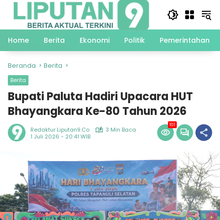
Langsung
ke
konten
Home
Berita
Ekonomi
Politik
Pemerintahan
Beranda
Berita
Berita
Bupati Paluta Hadiri Upacara HUT
Bhayangkara Ke-80 Tahun 2026
101
Redaktur Liputan9.co
3 Min Baca
1 Juli 2026 - 20:41 WIB