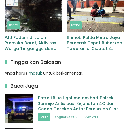
Berita
Berita
PJU Padam di Jalan
Brimob Polda Metro Jaya
Pramuka Barat, Aktivitas
Bergerak Cepat Bubarkan
Warga Terganggu dan
Tawuran di Ciputat,2
Pengguna Jalan Soroti
Orang dan 3 Clurit
Kondisi Gelap
Diamankan
Tinggalkan Balasan
Anda harus
masuk
untuk berkomentar.
Baca Juga
Patroli Blue Light malam hari, Polsek
Sarirejo Antisipasi Kejahatan 4C dan
Cegah Gesekan Antar Perguruan Silat
Berita
10 Agustus 2026 - 12:32 WIB