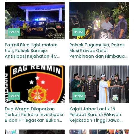
Berita
Berita
Patroli Blue Light malam
Polsek Tugumulyo, Polres
hari, Polsek Sarirejo
Musi Rawas Gelar
Antisipasi Kejahatan 4C
Pembinaan dan Himbauan
dan Cegah Gesekan Antar
di Lokasi Balap Liar Jalan
Perguruan Silat
Lintas Kalibening
Berita
Berita
Dua Warga Dilaporkan
Kajati Jabar Lantik 15
Terkait Perkara Investigasi
Pejabat Baru di Wilayah
B dan H Tegaskan Bukan
Kejaksaan Tinggi Jawa
Peserta Investasi
Barat