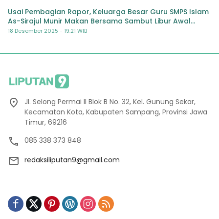
Usai Pembagian Rapor, Keluarga Besar Guru SMPS Islam
As-Sirajul Munir Makan Bersama Sambut Libur Awal
Semester
18 Desember 2025 - 19:21 WIB
Jl. Selong Permai II Blok B No. 32, Kel. Gunung Sekar,
Kecamatan Kota, Kabupaten Sampang, Provinsi Jawa
Timur, 69216
085 338 373 848
redaksiliputan9@gmail.com