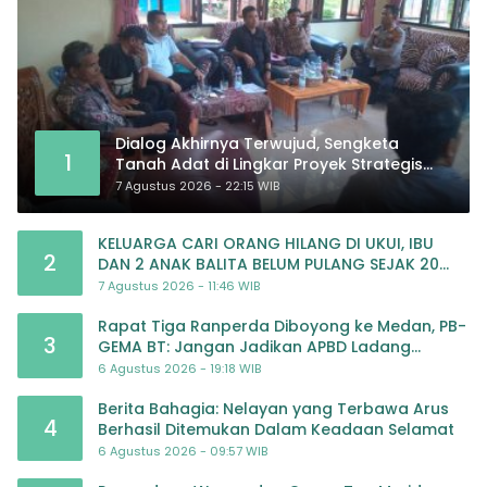
Dialog Akhirnya Terwujud, Sengketa
1
Tanah Adat di Lingkar Proyek Strategis
Nasional Memasuki Babak Baru
7 Agustus 2026 - 22:15 WIB
KELUARGA CARI ORANG HILANG DI UKUI, IBU
2
DAN 2 ANAK BALITA BELUM PULANG SEJAK 20
JULI 2026
7 Agustus 2026 - 11:46 WIB
Rapat Tiga Ranperda Diboyong ke Medan, PB-
3
GEMA BT: Jangan Jadikan APBD Ladang
Pembiayaan yang Tak Perlu
6 Agustus 2026 - 19:18 WIB
Berita Bahagia: Nelayan yang Terbawa Arus
4
Berhasil Ditemukan Dalam Keadaan Selamat
6 Agustus 2026 - 09:57 WIB