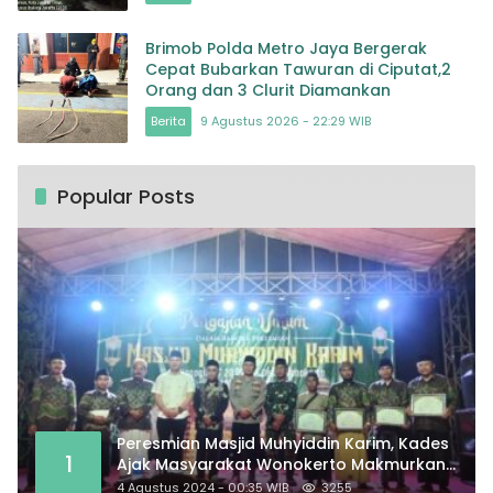
Brimob Polda Metro Jaya Bergerak
Cepat Bubarkan Tawuran di Ciputat,2
Orang dan 3 Clurit Diamankan
Berita
9 Agustus 2026 - 22:29 WIB
Popular Posts
Peresmian Masjid Muhyiddin Karim, Kades
1
Ajak Masyarakat Wonokerto Makmurkan
Masjid
4 Agustus 2024 - 00:35 WIB
3255