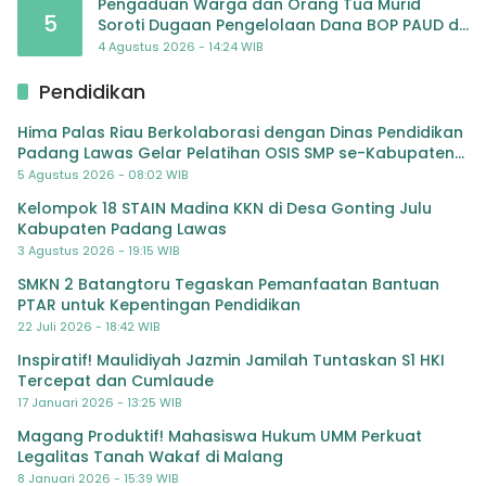
Pengaduan Warga dan Orang Tua Murid
5
Soroti Dugaan Pengelolaan Dana BOP PAUD di
TK Al-Ikhlas Tapanuli Selatan
4 Agustus 2026 - 14:24 WIB
Pendidikan
Hima Palas Riau Berkolaborasi dengan Dinas Pendidikan
Padang Lawas Gelar Pelatihan OSIS SMP se-Kabupaten
Padang Lawas
5 Agustus 2026 - 08:02 WIB
Kelompok 18 STAIN Madina KKN di Desa Gonting Julu
Kabupaten Padang Lawas
3 Agustus 2026 - 19:15 WIB
SMKN 2 Batangtoru Tegaskan Pemanfaatan Bantuan
PTAR untuk Kepentingan Pendidikan
22 Juli 2026 - 18:42 WIB
Inspiratif! Maulidiyah Jazmin Jamilah Tuntaskan S1 HKI
Tercepat dan Cumlaude
17 Januari 2026 - 13:25 WIB
Magang Produktif! Mahasiswa Hukum UMM Perkuat
Legalitas Tanah Wakaf di Malang
8 Januari 2026 - 15:39 WIB