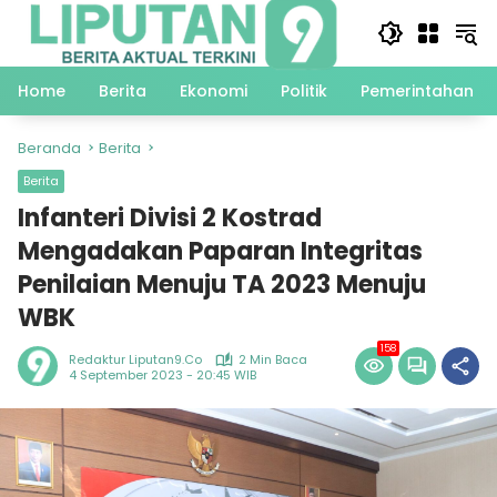
Langsung
ke
konten
Home
Berita
Ekonomi
Politik
Pemerintahan
Beranda
Berita
Berita
Infanteri Divisi 2 Kostrad
Mengadakan Paparan Integritas
Penilaian Menuju TA 2023 Menuju
WBK
158
Redaktur Liputan9.co
2 Min Baca
4 September 2023 - 20:45 WIB