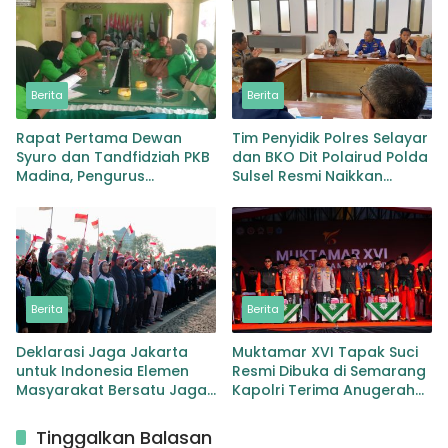
Berita
Berita
Rapat Pertama Dewan
Tim Penyidik Polres Selayar
Syuro dan Tandfidziah PKB
dan BKO Dit Polairud Polda
Madina, Pengurus
Sulsel Resmi Naikkan
Kecamatan kita selama ini
Status KLM Nurul Salsa ke
adalah Tokoh
Tahap Penyidikan
Berita
Berita
Deklarasi Jaga Jakarta
Muktamar XVI Tapak Suci
untuk Indonesia Elemen
Resmi Dibuka di Semarang
Masyarakat Bersatu Jaga
Kapolri Terima Anugerah
Keamanan dan Persatuan
Anggota Kehormatan
Tinggalkan Balasan