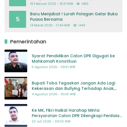
Dapodik
18 Februari 2025 - 18:31 WIB
1483
Baru Menjabat ! Lurah Polagan Gelar Buka
5
Puasa Bersama
14 Maret 2025 - 17:44 WIB
1443
Pemerintahan
Syarat Pendidikan Calon DPR Digugat ke
Mahkamah Konstitusi
5 Agustus 2026 - 08:51 WIB
Bupati Toba Tegaskan Jangan Ada Lagi
Kekerasan dan Bullying Terhadap Anak,
Dorong Kolaborasi Seluruh Pihak
4 Agustus 2026 - 19:06 WIB
Ke MK, Fikri Haikal Harahap Minta
Persyaratan Calon DPR Dilengkapi Penilaian
Kompetensi
23 Juli 2026 - 09:03 WIB