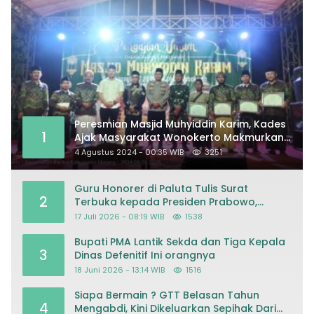
Peresmian Masjid Muhyiddin Karim, Kades
1
Ajak Masyarakat Wonokerto Makmurkan
Masjid
4 Agustus 2024 - 00:35 WIB
3251
Guru Honorer di Paluta Tulis Surat
2
Terbuka kepada Presiden Prabowo,
Mohon Keadilan atas Dugaan
17 Juli 2026 - 08:19 WIB
1538
Kriminalisasi
Bupati PMA Lantik Sekda dan Tiga Kepala
3
Dinas Defenitif Ini orangnya
18 Juni 2026 - 13:14 WIB
1516
Siapa Bermain ? GTT Belasan Tahun
4
Mengabdi, Kini Dikeluarkan Sepihak Dari