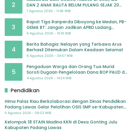
2
DAN 2 ANAK BALITA BELUM PULANG SEJAK 20
JULI 2026
7 Agustus 2026 - 11:46 WIB
Rapat Tiga Ranperda Diboyong ke Medan, PB-
3
GEMA BT: Jangan Jadikan APBD Ladang
Pembiayaan yang Tak Perlu
6 Agustus 2026 - 19:18 WIB
Berita Bahagia: Nelayan yang Terbawa Arus
4
Berhasil Ditemukan Dalam Keadaan Selamat
6 Agustus 2026 - 09:57 WIB
Pengaduan Warga dan Orang Tua Murid
5
Soroti Dugaan Pengelolaan Dana BOP PAUD di
TK Al-Ikhlas Tapanuli Selatan
4 Agustus 2026 - 14:24 WIB
Pendidikan
Hima Palas Riau Berkolaborasi dengan Dinas Pendidikan
Padang Lawas Gelar Pelatihan OSIS SMP se-Kabupaten
Padang Lawas
5 Agustus 2026 - 08:02 WIB
Kelompok 18 STAIN Madina KKN di Desa Gonting Julu
Kabupaten Padang Lawas