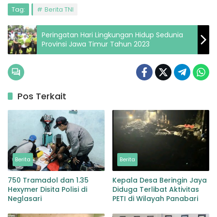
Tag:
Berita TNI
Peringatan Hari Lingkungan Hidup Sedunia
Provinsi Jawa Timur Tahun 2023
Pos Terkait
Berita
Berita
750 Tramadol dan 1.35
Kepala Desa Beringin Jaya
Hexymer Disita Polisi di
Diduga Terlibat Aktivitas
Neglasari
PETI di Wilayah Panabari