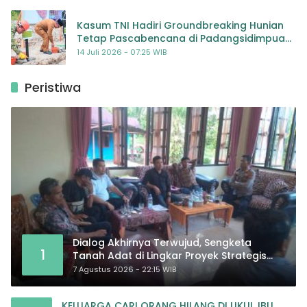
Kasum TNI Hadiri Groundbreaking Hunian
Tetap Pascabencana di Padangsidimpuan,
Harapan Baru bagi Penyintas
14 Juli 2026 - 07:25 WIB
Peristiwa
Dialog Akhirnya Terwujud, Sengketa
1
Tanah Adat di Lingkar Proyek Strategis
Nasional Memasuki Babak Baru
7 Agustus 2026 - 22:15 WIB
KELUARGA CARI ORANG HILANG DI UKUI, IBU