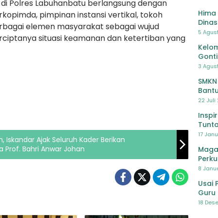
 di Polres Labuhanbatu berlangsung dengan
Hima 
rkopimda, pimpinan instansi vertikal, tokoh
Dinas
rbagai elemen masyarakat sebagai wujud
Pelat
5 Agus
iptanya situasi keamanan dan ketertiban yang
Lawa
Kelom
Gont
3 Agust
SMKN
Bantu
Pendi
22 Juli
Inspi
Tunta
17 Janu
Iskandar Ajak Seluruh Kader Berikan
 Prof. Bahri Anwar Johan
Maga
Perku
8 Janua
Usai 
Guru 
Bersa
18 Dese