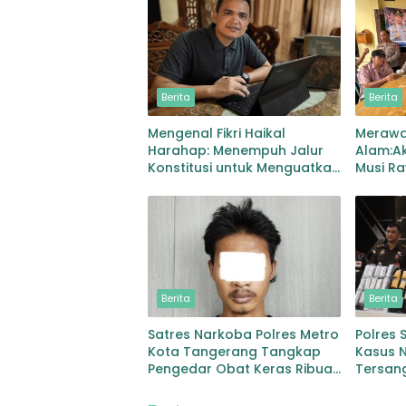
Berita
Berita
Mengenal Fikri Haikal
Merawa
Harahap: Menempuh Jalur
Alam:Ak
Konstitusi untuk Menguatkan
Musi Ra
Demokrasi
Kesehat
Berita
Berita
Satres Narkoba Polres Metro
Polres
Kota Tangerang Tangkap
Kasus 
Pengedar Obat Keras Ribuan
Tersan
Butir Tramadol dan Hexymer
Sabu 14
Disita