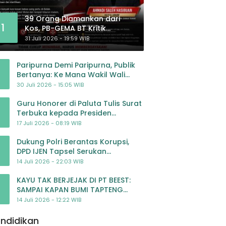
39 Orang Diamankan dari
1
Kos, PB-GEMA BT Kritik
Pengawasan: Jangan Tunggu
31 Juli 2026 - 19:59 WIB
Masyarakat Bergerak Baru
Negara Bertindak
Paripurna Demi Paripurna, Publik
Bertanya: Ke Mana Wakil Wali
Kota Padangsidimpuan?
30 Juli 2026 - 15:05 WIB
Guru Honorer di Paluta Tulis Surat
Terbuka kepada Presiden
Prabowo, Mohon Keadilan atas
17 Juli 2026 - 08:19 WIB
Dugaan Kriminalisasi
Dukung Polri Berantas Korupsi,
DPD IJEN Tapsel Serukan
Pengawalan Kasus Mantan
14 Juli 2026 - 22:03 WIB
Jampidsus hingga Tuntas
KAYU TAK BERJEJAK DI PT BEEST:
SAMPAI KAPAN BUMI TAPTENG
DIKORBANKAN DEMI KEUNTUNGAN?
14 Juli 2026 - 12:22 WIB
KETUA DPW SUMUT IJEN DESAK APH
TINDAK TEGA
ndidikan