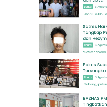
dari Libya
Berita
6 Agustu
JAKARTA, LIPUT
Satres Nar
Tangkap Pe
dan Hexyme
Berita
6 Agustu
*Satresnarkoba 
Polres Sub
Tersangka 
Berita
6 Agustu
Subang,liputan
BAZNAS PMI
Tingkatkan