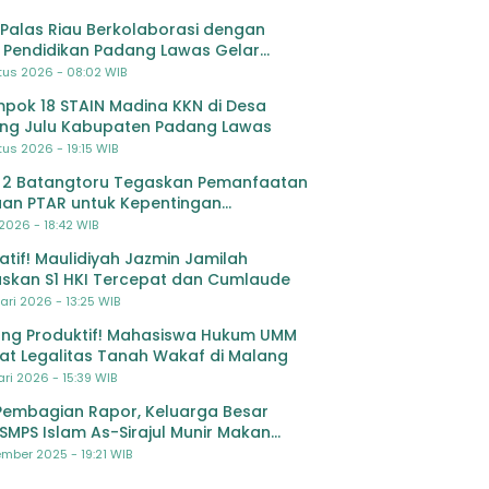
Palas Riau Berkolaborasi dengan
 Pendidikan Padang Lawas Gelar
ihan OSIS SMP se-Kabupaten Padang
tus 2026 - 08:02 WIB
s
pok 18 STAIN Madina KKN di Desa
ing Julu Kabupaten Padang Lawas
us 2026 - 19:15 WIB
 2 Batangtoru Tegaskan Pemanfaatan
an PTAR untuk Kepentingan
dikan
 2026 - 18:42 WIB
ratif! Maulidiyah Jazmin Jamilah
skan S1 HKI Tercepat dan Cumlaude
ari 2026 - 13:25 WIB
ng Produktif! Mahasiswa Hukum UMM
at Legalitas Tanah Wakaf di Malang
ri 2026 - 15:39 WIB
Pembagian Rapor, Keluarga Besar
SMPS Islam As-Sirajul Munir Makan
ma Sambut Libur Awal Semester
mber 2025 - 19:21 WIB