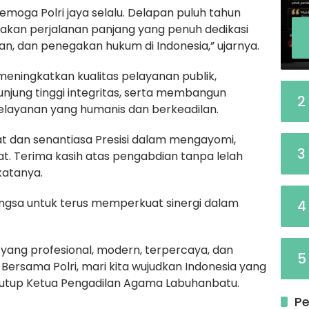
moga Polri jaya selalu. Delapan puluh tahun
kan perjalanan panjang yang penuh dedikasi
, dan penegakan hukum di Indonesia,” ujarnya.
meningkatkan kualitas pelayanan publik,
njung tinggi integritas, serta membangun
2
layanan yang humanis dan berkeadilan.
at dan senantiasa Presisi dalam mengayomi,
3
t. Terima kasih atas pengabdian tanpa lelah
katanya.
angsa untuk terus memperkuat sinergi dalam
4
i yang profesional, modern, terpercaya, dan
5
ersama Polri, mari kita wujudkan Indonesia yang
 tutup Ketua Pengadilan Agama Labuhanbatu.
Pe