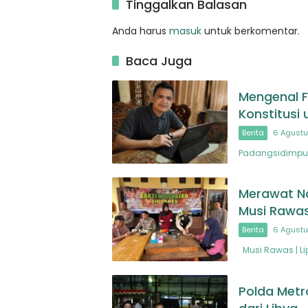
Tinggalkan Balasan
Anda harus
masuk
untuk berkomentar.
Baca Juga
Mengenal F
Konstitusi
Berita
6 Agustu
Padangsidimpuan
Merawat Na
Musi Rawas
Berita
6 Agustu
Musi Rawas | Li
Polda Metr