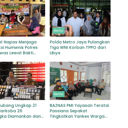
Berita
t Napas Menjaga
Polda Metro Jaya Pulangkan
si Humwnis Polres
Tiga WNI Korban TPPO dari
was Lewat Bakti
Libya
an Mitigasi Karhutla
Berita
 Subang Ungkap 21
BAZNAS PMI Yayasan Teratai
Narkoba 26
Passiana Sepakat
gka Diamankan dan
Tingkatkan Yankes Warga
6 Gram Disita
Miskin Selayar