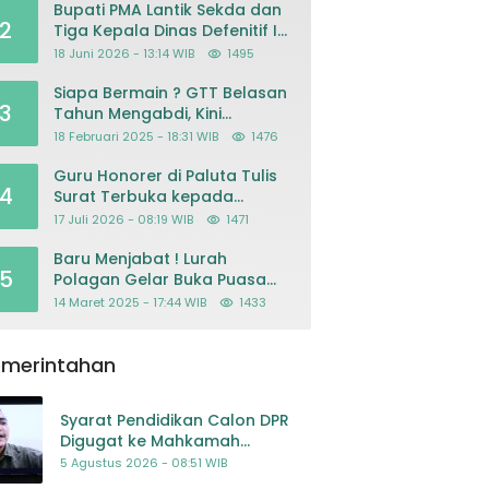
Bupati PMA Lantik Sekda dan
2
Tiga Kepala Dinas Defenitif Ini
orangnya
18 Juni 2026 - 13:14 WIB
1495
Siapa Bermain ? GTT Belasan
3
Tahun Mengabdi, Kini
Dikeluarkan Sepihak Dari
18 Februari 2025 - 18:31 WIB
1476
Dapodik
Guru Honorer di Paluta Tulis
4
Surat Terbuka kepada
Presiden Prabowo, Mohon
17 Juli 2026 - 08:19 WIB
1471
Keadilan atas Dugaan
Kriminalisasi
Baru Menjabat ! Lurah
5
Polagan Gelar Buka Puasa
Bersama
14 Maret 2025 - 17:44 WIB
1433
emerintahan
Syarat Pendidikan Calon DPR
Digugat ke Mahkamah
Konstitusi
5 Agustus 2026 - 08:51 WIB