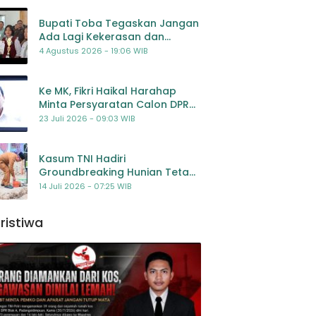
Bupati Toba Tegaskan Jangan
Ada Lagi Kekerasan dan
Bullying Terhadap Anak,
4 Agustus 2026 - 19:06 WIB
Dorong Kolaborasi Seluruh
Pihak
Ke MK, Fikri Haikal Harahap
Minta Persyaratan Calon DPR
Dilengkapi Penilaian
23 Juli 2026 - 09:03 WIB
Kompetensi
Kasum TNI Hadiri
Groundbreaking Hunian Tetap
Pascabencana di
14 Juli 2026 - 07:25 WIB
Padangsidimpuan, Harapan
Baru bagi Penyintas
ristiwa