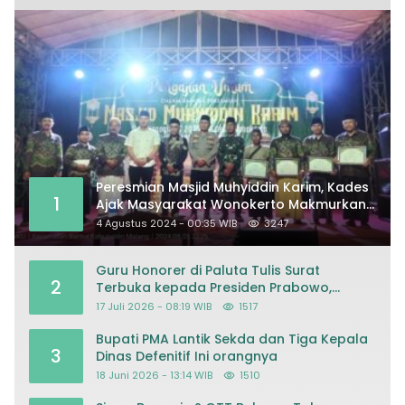
Peresmian Masjid Muhyiddin Karim, Kades
1
Ajak Masyarakat Wonokerto Makmurkan
Masjid
4 Agustus 2024 - 00:35 WIB
3247
Guru Honorer di Paluta Tulis Surat
2
Terbuka kepada Presiden Prabowo,
Mohon Keadilan atas Dugaan
17 Juli 2026 - 08:19 WIB
1517
Kriminalisasi
Bupati PMA Lantik Sekda dan Tiga Kepala
3
Dinas Defenitif Ini orangnya
18 Juni 2026 - 13:14 WIB
1510