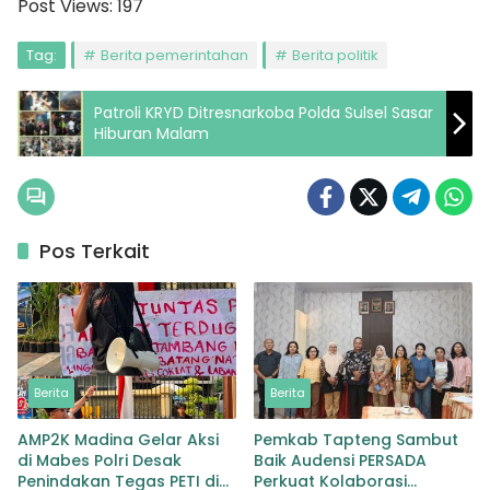
Post Views:
197
Tag:
Berita pemerintahan
Berita politik
Patroli KRYD Ditresnarkoba Polda Sulsel Sasar
Hiburan Malam
Pos Terkait
Berita
Berita
AMP2K Madina Gelar Aksi
Pemkab Tapteng Sambut
di Mabes Polri Desak
Baik Audensi PERSADA
Penindakan Tegas PETI di
Perkuat Kolaborasi