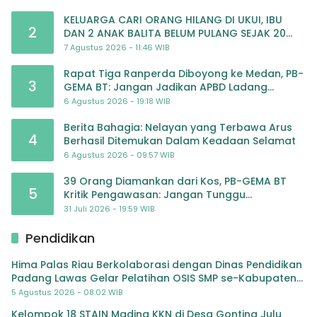
KELUARGA CARI ORANG HILANG DI UKUI, IBU
2
DAN 2 ANAK BALITA BELUM PULANG SEJAK 20
JULI 2026
7 Agustus 2026 - 11:46 WIB
Rapat Tiga Ranperda Diboyong ke Medan, PB-
3
GEMA BT: Jangan Jadikan APBD Ladang
Pembiayaan yang Tak Perlu
6 Agustus 2026 - 19:18 WIB
Berita Bahagia: Nelayan yang Terbawa Arus
4
Berhasil Ditemukan Dalam Keadaan Selamat
6 Agustus 2026 - 09:57 WIB
39 Orang Diamankan dari Kos, PB-GEMA BT
5
Kritik Pengawasan: Jangan Tunggu
Masyarakat Bergerak Baru Negara Bertindak
31 Juli 2026 - 19:59 WIB
Pendidikan
Hima Palas Riau Berkolaborasi dengan Dinas Pendidikan
Padang Lawas Gelar Pelatihan OSIS SMP se-Kabupaten
Padang Lawas
5 Agustus 2026 - 08:02 WIB
Kelompok 18 STAIN Madina KKN di Desa Gonting Julu