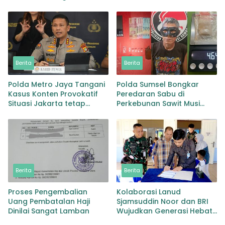
Lingga Bayu dan Batang
Pemulihan Pascabencana
Natal
dan Pebgaruutamaan
Inklusi
Berita
Berita
Polda Metro Jaya Tangani
Polda Sumsel Bongkar
Kasus Konten Provokatif
Peredaran Sabu di
Situasi Jakarta tetap
Perkebunan Sawit Musi
Kondusif
Rawas Pengedar di Bekuk
dengan Barang Bukti Sabu
dan Timbangan
Berita
Berita
Proses Pengembalian
Kolaborasi Lanud
Uang Pembatalan Haji
Sjamsuddin Noor dan BRI
Dinilai Sangat Lamban
Wujudkan Generasi Hebat
Renovasi TK Angkasa 3