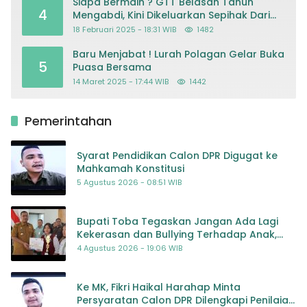
Siapa Bermain ? GTT Belasan Tahun
4
Mengabdi, Kini Dikeluarkan Sepihak Dari
Dapodik
18 Februari 2025 - 18:31 WIB
1482
Baru Menjabat ! Lurah Polagan Gelar Buka
5
Puasa Bersama
14 Maret 2025 - 17:44 WIB
1442
Pemerintahan
Syarat Pendidikan Calon DPR Digugat ke
Mahkamah Konstitusi
5 Agustus 2026 - 08:51 WIB
Bupati Toba Tegaskan Jangan Ada Lagi
Kekerasan dan Bullying Terhadap Anak,
Dorong Kolaborasi Seluruh Pihak
4 Agustus 2026 - 19:06 WIB
Ke MK, Fikri Haikal Harahap Minta
Persyaratan Calon DPR Dilengkapi Penilaian