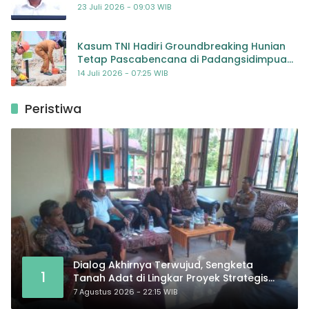
Kompetensi
23 Juli 2026 - 09:03 WIB
Kasum TNI Hadiri Groundbreaking Hunian
Tetap Pascabencana di Padangsidimpuan,
Harapan Baru bagi Penyintas
14 Juli 2026 - 07:25 WIB
Peristiwa
Dialog Akhirnya Terwujud, Sengketa
1
Tanah Adat di Lingkar Proyek Strategis
Nasional Memasuki Babak Baru
7 Agustus 2026 - 22:15 WIB