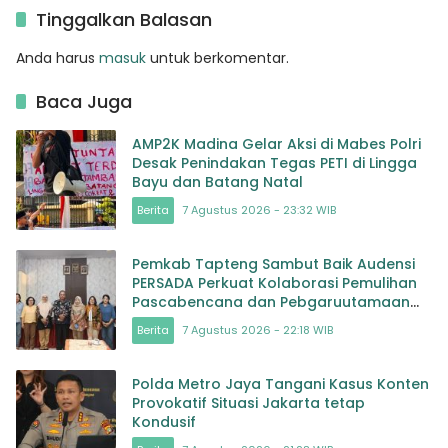
Hadirkan Harapan bagi
Tinggalkan Balasan
masa depan Bangsa
Anda harus
masuk
untuk berkomentar.
Baca Juga
AMP2K Madina Gelar Aksi di Mabes Polri
Desak Penindakan Tegas PETI di Lingga
Bayu dan Batang Natal
Berita
7 Agustus 2026 - 23:32 WIB
Pemkab Tapteng Sambut Baik Audensi
PERSADA Perkuat Kolaborasi Pemulihan
Pascabencana dan Pebgaruutamaan
Inklusi
Berita
7 Agustus 2026 - 22:18 WIB
Polda Metro Jaya Tangani Kasus Konten
Provokatif Situasi Jakarta tetap
Kondusif