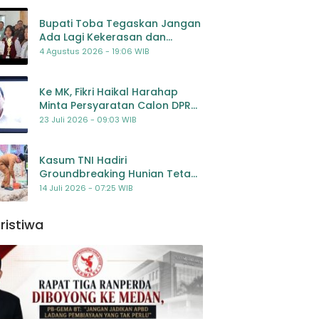
Bupati Toba Tegaskan Jangan
Ada Lagi Kekerasan dan
Bullying Terhadap Anak,
4 Agustus 2026 - 19:06 WIB
Dorong Kolaborasi Seluruh
Pihak
Ke MK, Fikri Haikal Harahap
Minta Persyaratan Calon DPR
Dilengkapi Penilaian
23 Juli 2026 - 09:03 WIB
Kompetensi
Kasum TNI Hadiri
Groundbreaking Hunian Tetap
Pascabencana di
14 Juli 2026 - 07:25 WIB
Padangsidimpuan, Harapan
Baru bagi Penyintas
ristiwa