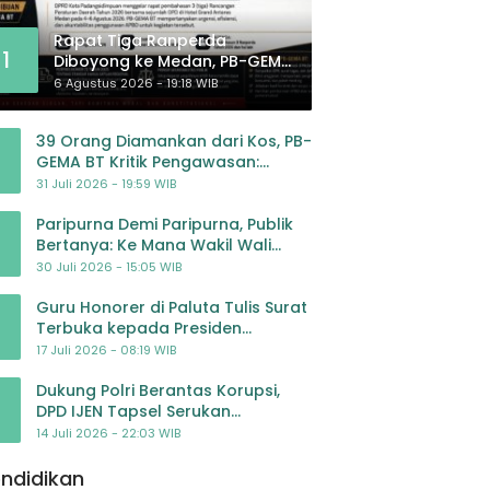
Rapat Tiga Ranperda
1
Diboyong ke Medan, PB-GEMA
BT: Jangan Jadikan APBD
6 Agustus 2026 - 19:18 WIB
Ladang Pembiayaan yang
Tak Perlu
39 Orang Diamankan dari Kos, PB-
GEMA BT Kritik Pengawasan:
Jangan Tunggu Masyarakat
31 Juli 2026 - 19:59 WIB
Bergerak Baru Negara Bertindak
Paripurna Demi Paripurna, Publik
Bertanya: Ke Mana Wakil Wali
Kota Padangsidimpuan?
30 Juli 2026 - 15:05 WIB
Guru Honorer di Paluta Tulis Surat
Terbuka kepada Presiden
Prabowo, Mohon Keadilan atas
17 Juli 2026 - 08:19 WIB
Dugaan Kriminalisasi
Dukung Polri Berantas Korupsi,
DPD IJEN Tapsel Serukan
Pengawalan Kasus Mantan
14 Juli 2026 - 22:03 WIB
Jampidsus hingga Tuntas
ndidikan