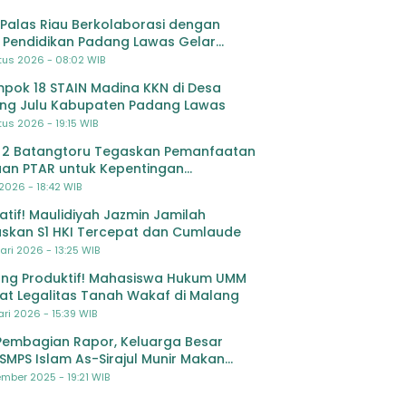
Palas Riau Berkolaborasi dengan
 Pendidikan Padang Lawas Gelar
ihan OSIS SMP se-Kabupaten Padang
tus 2026 - 08:02 WIB
s
pok 18 STAIN Madina KKN di Desa
ing Julu Kabupaten Padang Lawas
us 2026 - 19:15 WIB
 2 Batangtoru Tegaskan Pemanfaatan
an PTAR untuk Kepentingan
dikan
 2026 - 18:42 WIB
ratif! Maulidiyah Jazmin Jamilah
skan S1 HKI Tercepat dan Cumlaude
ari 2026 - 13:25 WIB
ng Produktif! Mahasiswa Hukum UMM
at Legalitas Tanah Wakaf di Malang
ri 2026 - 15:39 WIB
Pembagian Rapor, Keluarga Besar
SMPS Islam As-Sirajul Munir Makan
ma Sambut Libur Awal Semester
mber 2025 - 19:21 WIB