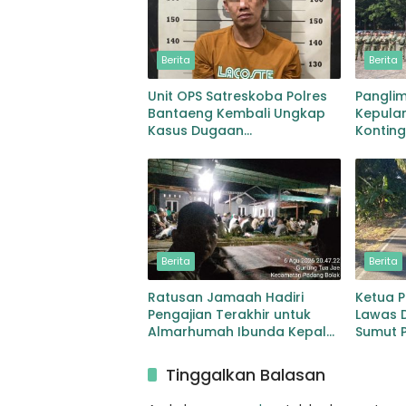
Berita
Berita
Unit OPS Satreskoba Polres
Pangli
Bantaeng Kembali Ungkap
Kepulan
Kasus Dugaan
Kontin
Penyalahgunaan Peredaran
MONUS
Narkotika Jenis Sabu
Berita
Berita
Ratusan Jamaah Hadiri
Ketua 
Pengajian Terakhir untuk
Lawas 
Almarhumah Ibunda Kepala
Sumut P
BKD Padang Lawas
Pelebar
Sibuhu
Tinggalkan Balasan