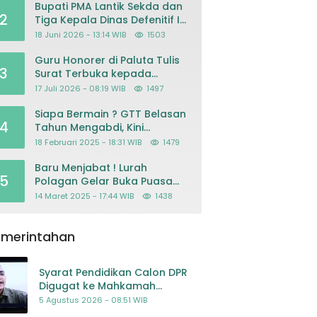
Bupati PMA Lantik Sekda dan
2
Tiga Kepala Dinas Defenitif Ini
orangnya
18 Juni 2026 - 13:14 WIB
1503
Guru Honorer di Paluta Tulis
3
Surat Terbuka kepada
Presiden Prabowo, Mohon
17 Juli 2026 - 08:19 WIB
1497
Keadilan atas Dugaan
Kriminalisasi
Siapa Bermain ? GTT Belasan
4
Tahun Mengabdi, Kini
Dikeluarkan Sepihak Dari
18 Februari 2025 - 18:31 WIB
1479
Dapodik
Baru Menjabat ! Lurah
5
Polagan Gelar Buka Puasa
Bersama
14 Maret 2025 - 17:44 WIB
1438
emerintahan
Syarat Pendidikan Calon DPR
Digugat ke Mahkamah
Konstitusi
5 Agustus 2026 - 08:51 WIB