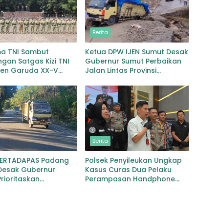
Berita
ma TNI Sambut
Ketua DPW IJEN Sumut Desak
gan Satgas Kizi TNI
Gubernur Sumut Perbaikan
gen Garuda XX-V
Jalan Lintas Provinsi
CO
Jembatan Merah Lingga
Bayu
Berita
PERTADAPAS Padang
Polsek Penyileukan Ungkap
Desak Gubernur
Kasus Curas Dua Pelaku
rioritaskan
Perampasan Handphone
an Jalan Provinsi
Pelajar Ditangkap
an–Gunungtua