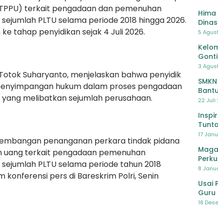
 (TPPU) terkait pengadaan dan pemenuhan
Hima 
sejumlah PLTU selama periode 2018 hingga 2026.
Dinas
ke tahap penyidikan sejak 4 Juli 2026.
Pelat
5 Agus
Lawa
Kelom
Gont
3 Agust
ol. Totok Suharyanto, menjelaskan bahwa penyidik
SMKN
penyimpangan hukum dalam proses pengadaan
Bantu
yang melibatkan sejumlah perusahaan.
Pendi
22 Juli
Inspi
Tunta
17 Janu
kembangan penanganan perkara tindak pidana
Maga
an uang terkait pengadaan pemenuhan
Perku
sejumlah PLTU selama periode tahun 2018
8 Janua
 konferensi pers di Bareskrim Polri, Senin
Usai 
Guru 
Bersa
18 Dese