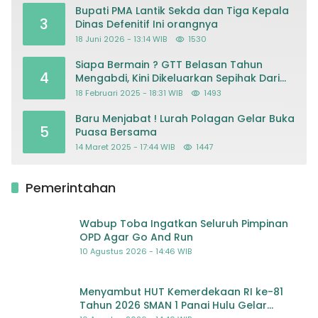
Bupati PMA Lantik Sekda dan Tiga Kepala
3
Dinas Defenitif Ini orangnya
18 Juni 2026 - 13:14 WIB
1530
Siapa Bermain ? GTT Belasan Tahun
4
Mengabdi, Kini Dikeluarkan Sepihak Dari
Dapodik
18 Februari 2025 - 18:31 WIB
1493
Baru Menjabat ! Lurah Polagan Gelar Buka
5
Puasa Bersama
14 Maret 2025 - 17:44 WIB
1447
Pemerintahan
Wabup Toba Ingatkan Seluruh Pimpinan
OPD Agar Go And Run
10 Agustus 2026 - 14:46 WIB
Menyambut HUT Kemerdekaan RI ke-81
Tahun 2026 SMAN 1 Panai Hulu Gelar