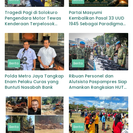
Tragedi Pagi di Solokuro
Partai Masyumi
Pengendara Motor Tewas
Kembalikan Pasal 33 UUD
Kenderaan Terpelosok
1945 Sebagai Paradigma
Masuk Sungai di Desa
Pengelolaan Kekayaan
Dagan
Nasional
Berita
Berita
Polda Metro Jaya Tangkap
Ribuan Personel dan
Enam Pelaku Curas yang
Alutsista Paspampres Siap
Buntuti Nasabah Bank
Amankan Rangkaian HUT
RI ke 81
Berita
Berita