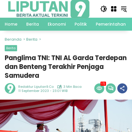
Langsung
ke
konten
Home
Berita
Ekonomi
Politik
Pemerintahan
Beranda
Berita
Berita
Panglima TNI: TNI AL Garda Terdepan
dan Benteng Terakhir Penjaga
Samudera
172
Redaktur Liputan9.co
3 Min Baca
11 September 2023 - 23:01 WIB