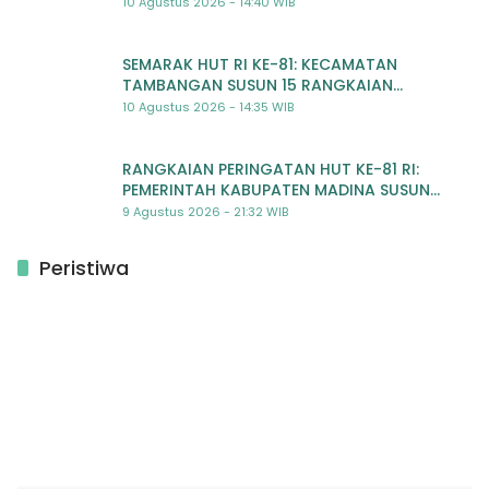
Beragam Lomba Meriah
10 Agustus 2026 - 14:40 WIB
SEMARAK HUT RI KE-81: KECAMATAN
TAMBANGAN SUSUN 15 RANGKAIAN
KEGIATAN MERIAH
10 Agustus 2026 - 14:35 WIB
RANGKAIAN PERINGATAN HUT KE-81 RI:
PEMERINTAH KABUPATEN MADINA SUSUN
RENCANA KEGIATAN MERIAH DAN BERMAKNA
9 Agustus 2026 - 21:32 WIB
Peristiwa