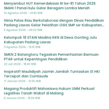
Menyambut HUT Kemerdekaan RI ke-81 Tahun 2026
SMAN 1 Panai Hulu Gelar Beragam Lomba Meriah
10 Agustus 2026 - 14:40 WIB
Hima Palas Riau Berkolaborasi dengan Dinas Pendidikan
Padang Lawas Gelar Pelatihan OSIS SMP se-Kabupaten
Padang Lawas
5 Agustus 2026 - 08:02 WIB
Kelompok 18 STAIN Madina KKN di Desa Gonting Julu
Kabupaten Padang Lawas
3 Agustus 2026 - 19:15 WIB
SMKN 2 Batangtoru Tegaskan Pemanfaatan Bantuan
PTAR untuk Kepentingan Pendidikan
22 Juli 2026 - 18:42 WIB
Inspiratif! Maulidiyah Jazmin Jamilah Tuntaskan S1 HKI
Tercepat dan Cumlaude
17 Januari 2026 - 13:25 WIB
Magang Produktif! Mahasiswa Hukum UMM Perkuat
Legalitas Tanah Wakaf di Malang
8 Januari 2026 - 15:39 WIB