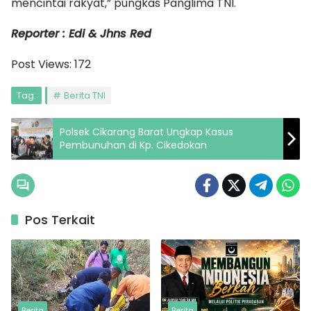
mencintai rakyat,” pungkas Panglima TNI.
Reporter : Edi & Jhns Red
Post Views:
172
Tag:
Berita TNI
Polsek Cikarang Barat Ungkap Kasus
Pembunuhan di Kp. Cikedokan
Pos Terkait
Berita
Berita