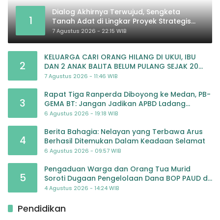
Dialog Akhirnya Terwujud, Sengketa
1
Tanah Adat di Lingkar Proyek Strategis
Nasional Memasuki Babak Baru
7 Agustus 2026 - 22:15 WIB
KELUARGA CARI ORANG HILANG DI UKUI, IBU
2
DAN 2 ANAK BALITA BELUM PULANG SEJAK 20
JULI 2026
7 Agustus 2026 - 11:46 WIB
Rapat Tiga Ranperda Diboyong ke Medan, PB-
3
GEMA BT: Jangan Jadikan APBD Ladang
Pembiayaan yang Tak Perlu
6 Agustus 2026 - 19:18 WIB
Berita Bahagia: Nelayan yang Terbawa Arus
4
Berhasil Ditemukan Dalam Keadaan Selamat
6 Agustus 2026 - 09:57 WIB
Pengaduan Warga dan Orang Tua Murid
5
Soroti Dugaan Pengelolaan Dana BOP PAUD di
TK Al-Ikhlas Tapanuli Selatan
4 Agustus 2026 - 14:24 WIB
Pendidikan