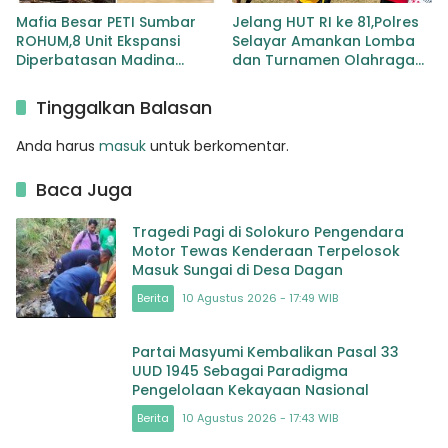
Mafia Besar PETI Sumbar
Jelang HUT RI ke 81,Polres
ROHUM,8 Unit Ekspansi
Selayar Amankan Lomba
Diperbatasan Madina
dan Turnamen Olahraga
Tapsel
Siapkan 57 Personel Kawal
Gerak Jalan Pelajar
Tinggalkan Balasan
Anda harus
masuk
untuk berkomentar.
Baca Juga
Tragedi Pagi di Solokuro Pengendara
Motor Tewas Kenderaan Terpelosok
Masuk Sungai di Desa Dagan
Berita
10 Agustus 2026 - 17:49 WIB
Partai Masyumi Kembalikan Pasal 33
UUD 1945 Sebagai Paradigma
Pengelolaan Kekayaan Nasional
Berita
10 Agustus 2026 - 17:43 WIB