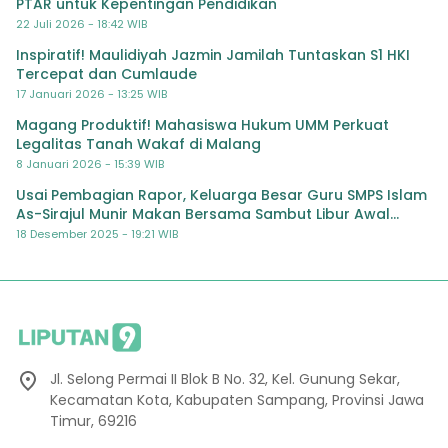
PTAR untuk Kepentingan Pendidikan
22 Juli 2026 - 18:42 WIB
Inspiratif! Maulidiyah Jazmin Jamilah Tuntaskan S1 HKI
Tercepat dan Cumlaude
17 Januari 2026 - 13:25 WIB
Magang Produktif! Mahasiswa Hukum UMM Perkuat
Legalitas Tanah Wakaf di Malang
8 Januari 2026 - 15:39 WIB
Usai Pembagian Rapor, Keluarga Besar Guru SMPS Islam
As-Sirajul Munir Makan Bersama Sambut Libur Awal
Semester
18 Desember 2025 - 19:21 WIB
Jl. Selong Permai II Blok B No. 32, Kel. Gunung Sekar,
Kecamatan Kota, Kabupaten Sampang, Provinsi Jawa
Timur, 69216