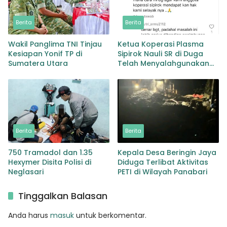
Berita
Berita
Wakil Panglima TNI Tinjau
Ketua Koperasi Plasma
Kesiapan Yonif TP di
Sipirok Nauli SR di Duga
Sumatera Utara
Telah Menyalahgunakan
Wewenangnya
Berita
Berita
750 Tramadol dan 1.35
Kepala Desa Beringin Jaya
Hexymer Disita Polisi di
Diduga Terlibat Aktivitas
Neglasari
PETI di Wilayah Panabari
Tinggalkan Balasan
Anda harus
masuk
untuk berkomentar.