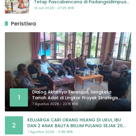
Tetap Pascabencana di Padangsidimpuan,
Harapan Baru bagi Penyintas
14 Juli 2026 - 07:25 WIB
Peristiwa
Dialog Akhirnya Terwujud, Sengketa
1
Tanah Adat di Lingkar Proyek Strategis
Nasional Memasuki Babak Baru
7 Agustus 2026 - 22:15 WIB
KELUARGA CARI ORANG HILANG DI UKUI, IBU
2
DAN 2 ANAK BALITA BELUM PULANG SEJAK 20
JULI 2026
7 Agustus 2026 - 11:46 WIB