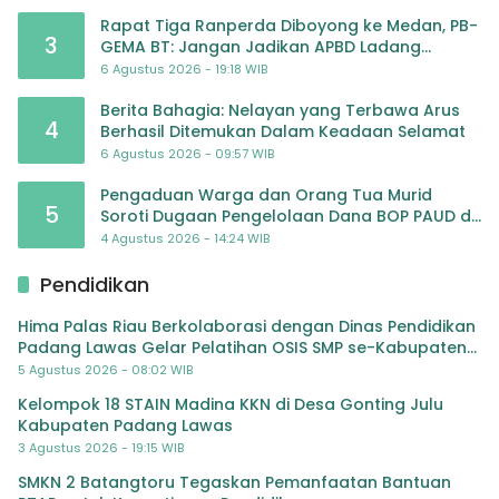
Rapat Tiga Ranperda Diboyong ke Medan, PB-
3
GEMA BT: Jangan Jadikan APBD Ladang
Pembiayaan yang Tak Perlu
6 Agustus 2026 - 19:18 WIB
Berita Bahagia: Nelayan yang Terbawa Arus
4
Berhasil Ditemukan Dalam Keadaan Selamat
6 Agustus 2026 - 09:57 WIB
Pengaduan Warga dan Orang Tua Murid
5
Soroti Dugaan Pengelolaan Dana BOP PAUD di
TK Al-Ikhlas Tapanuli Selatan
4 Agustus 2026 - 14:24 WIB
Pendidikan
Hima Palas Riau Berkolaborasi dengan Dinas Pendidikan
Padang Lawas Gelar Pelatihan OSIS SMP se-Kabupaten
Padang Lawas
5 Agustus 2026 - 08:02 WIB
Kelompok 18 STAIN Madina KKN di Desa Gonting Julu
Kabupaten Padang Lawas
3 Agustus 2026 - 19:15 WIB
SMKN 2 Batangtoru Tegaskan Pemanfaatan Bantuan