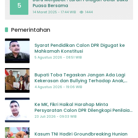
5
Puasa Bersama
14 Maret 2025 - 17:44 WIB
1444
Pemerintahan
Syarat Pendidikan Calon DPR Digugat ke
Mahkamah Konstitusi
5 Agustus 2026 - 08:51 WIB
Bupati Toba Tegaskan Jangan Ada Lagi
Kekerasan dan Bullying Terhadap Anak,
Dorong Kolaborasi Seluruh Pihak
4 Agustus 2026 - 19:06 WIB
Ke MK, Fikri Haikal Harahap Minta
Persyaratan Calon DPR Dilengkapi Penilaian
Kompetensi
23 Juli 2026 - 09:03 WIB
Kasum TNI Hadiri Groundbreaking Hunian