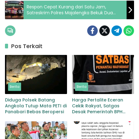
Respon Cepat Kurang dari Satu Jam,
Satreskrim Polres Majalengka Bekuk Dua
Jambret Emas Lintas Wilayah
Pos Terkait
Berita
Berita
Diduga Polsek Batang
Harga Pertalite Eceran
Angkola Tutup Mata PETI di
Cekik Rakyat, Satgas
Panabari Bebas Beropersi
Desak Pemerintah BPH
Migas Turun Tangan