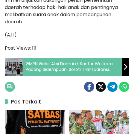
ini menunjukkan dukungan penuh pemerintah
daerah terhadap hak-hak anak dan pentingnya
melibatkan suara anak dalam pembangunan
daerah.
(A.H)
Post Views:
111
GMRN Gelar Aksi Damai di Kantor Walikota
Padang Sidempuan, Soroti Transparansi
Pengelolaan Zakat dan Keterbukaan
Informasi Publik
Pos Terkait