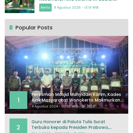
Tokoh
Berita
8 Agustus 2026 - 13:19 WIB
Popular Posts
Peresmian Masjid Muhyiddin Karim, Kades
1
Ajak Masyarakat Wonokerto Makmurkan
Masjid
4 Agustus 2024 - 00:35 WIB
3255
Guru Honorer di Paluta Tulis Surat
2
Terbuka kepada Presiden Prabowo,
Mohon Keadilan atas Dugaan