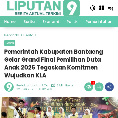
Langsung
ke
konten
Home
Berita
Ekonomi
Politik
Pemerintahan
Beranda
Berita
Berita
Pemerintah Kabupaten Bantaeng
Gelar Grand Final Pemilihan Duta
Anak 2026 Tegaskan Komitmen
Wujudkan KLA
111
Redaktur Liputan9.co
2 Min Baca
22 Juni 2026 - 19:32 WIB