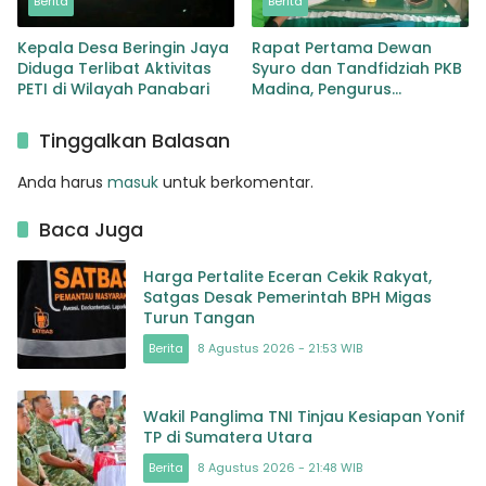
Berita
Berita
Kepala Desa Beringin Jaya
Rapat Pertama Dewan
Diduga Terlibat Aktivitas
Syuro dan Tandfidziah PKB
PETI di Wilayah Panabari
Madina, Pengurus
Kecamatan kita selama ini
adalah Tokoh
Tinggalkan Balasan
Anda harus
masuk
untuk berkomentar.
Baca Juga
Harga Pertalite Eceran Cekik Rakyat,
Satgas Desak Pemerintah BPH Migas
Turun Tangan
Berita
8 Agustus 2026 - 21:53 WIB
Wakil Panglima TNI Tinjau Kesiapan Yonif
TP di Sumatera Utara
Berita
8 Agustus 2026 - 21:48 WIB