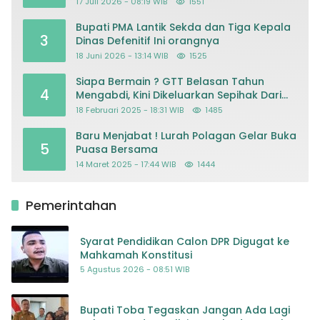
17 Juli 2026 - 08:19 WIB
1551
Kriminalisasi
Bupati PMA Lantik Sekda dan Tiga Kepala
3
Dinas Defenitif Ini orangnya
18 Juni 2026 - 13:14 WIB
1525
Siapa Bermain ? GTT Belasan Tahun
4
Mengabdi, Kini Dikeluarkan Sepihak Dari
Dapodik
18 Februari 2025 - 18:31 WIB
1485
Baru Menjabat ! Lurah Polagan Gelar Buka
5
Puasa Bersama
14 Maret 2025 - 17:44 WIB
1444
Pemerintahan
Syarat Pendidikan Calon DPR Digugat ke
Mahkamah Konstitusi
5 Agustus 2026 - 08:51 WIB
Bupati Toba Tegaskan Jangan Ada Lagi