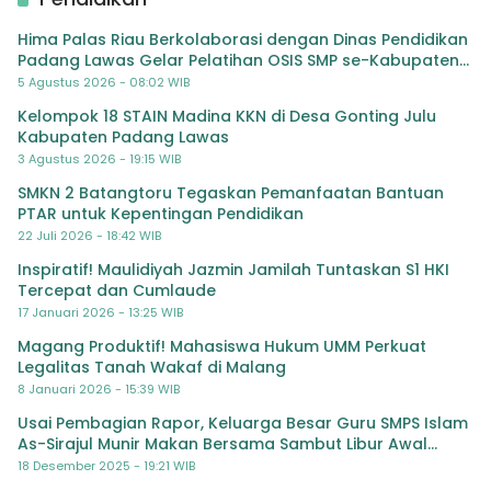
Hima Palas Riau Berkolaborasi dengan Dinas Pendidikan
Padang Lawas Gelar Pelatihan OSIS SMP se-Kabupaten
Padang Lawas
5 Agustus 2026 - 08:02 WIB
Kelompok 18 STAIN Madina KKN di Desa Gonting Julu
Kabupaten Padang Lawas
3 Agustus 2026 - 19:15 WIB
SMKN 2 Batangtoru Tegaskan Pemanfaatan Bantuan
PTAR untuk Kepentingan Pendidikan
22 Juli 2026 - 18:42 WIB
Inspiratif! Maulidiyah Jazmin Jamilah Tuntaskan S1 HKI
Tercepat dan Cumlaude
17 Januari 2026 - 13:25 WIB
Magang Produktif! Mahasiswa Hukum UMM Perkuat
Legalitas Tanah Wakaf di Malang
8 Januari 2026 - 15:39 WIB
Usai Pembagian Rapor, Keluarga Besar Guru SMPS Islam
As-Sirajul Munir Makan Bersama Sambut Libur Awal
Semester
18 Desember 2025 - 19:21 WIB