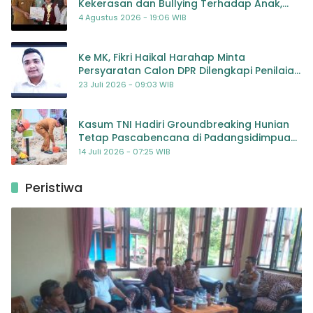
Kekerasan dan Bullying Terhadap Anak,
Dorong Kolaborasi Seluruh Pihak
4 Agustus 2026 - 19:06 WIB
Ke MK, Fikri Haikal Harahap Minta
Persyaratan Calon DPR Dilengkapi Penilaian
Kompetensi
23 Juli 2026 - 09:03 WIB
Kasum TNI Hadiri Groundbreaking Hunian
Tetap Pascabencana di Padangsidimpuan,
Harapan Baru bagi Penyintas
14 Juli 2026 - 07:25 WIB
Peristiwa