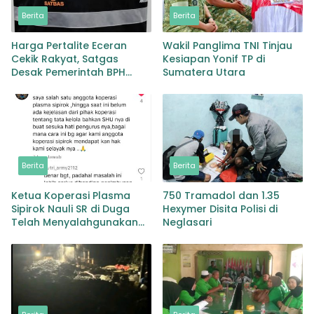
Berita
Berita
Harga Pertalite Eceran
Wakil Panglima TNI Tinjau
Cekik Rakyat, Satgas
Kesiapan Yonif TP di
Desak Pemerintah BPH
Sumatera Utara
Migas Turun Tangan
Berita
Berita
Ketua Koperasi Plasma
750 Tramadol dan 1.35
Sipirok Nauli SR di Duga
Hexymer Disita Polisi di
Telah Menyalahgunakan
Neglasari
Wewenangnya