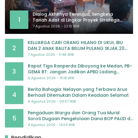
Dialog Akhirnya Terwujud, Sengketa
1
Tanah Adat di Lingkar Proyek Strategis
Nasional Memasuki Babak Baru
7 Agustus 2026 - 22:15 WIB
KELUARGA CARI ORANG HILANG DI UKUI, IBU
2
DAN 2 ANAK BALITA BELUM PULANG SEJAK 20
JULI 2026
7 Agustus 2026 - 11:46 WIB
Rapat Tiga Ranperda Diboyong ke Medan, PB-
3
GEMA BT: Jangan Jadikan APBD Ladang
Pembiayaan yang Tak Perlu
6 Agustus 2026 - 19:18 WIB
Berita Bahagia: Nelayan yang Terbawa Arus
4
Berhasil Ditemukan Dalam Keadaan Selamat
6 Agustus 2026 - 09:57 WIB
Pengaduan Warga dan Orang Tua Murid
5
Soroti Dugaan Pengelolaan Dana BOP PAUD di
TK Al-Ikhlas Tapanuli Selatan
4 Agustus 2026 - 14:24 WIB
Pendidikan